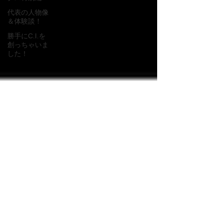
代表の人物像
＆体験談！
勝手にC.I.を
創っちゃいま
した！