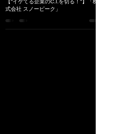
2023年4月10日
読了時間: 9分
【"イケてる企業のC.I.を切る！"】「株
式会社 スノーピーク」