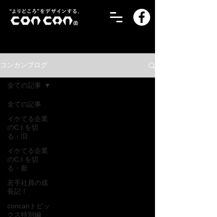
コンカンブログ
全ての記事
全ての記事
イケてる企業
のC.I.を切
る・旧
イケてる企業
のC.I.を切
る・新
若手社員の成
長記！
concanトピッ
クス特別編