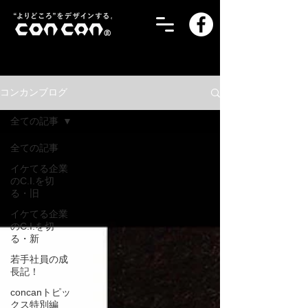
コンカンブログ
全ての記事
全ての記事
イケてる企業
のC.I.を切
る・旧
イケてる企業
のC.I.を切
る・新
若手社員の成
長記！
concanトピッ
クス特別編