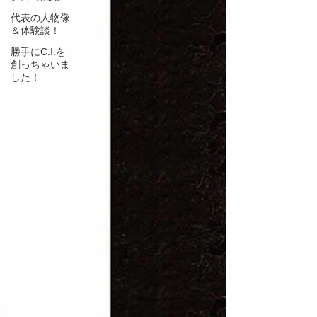
代表の人物像
＆体験談！
勝手にC.I.を
創っちゃいま
した！