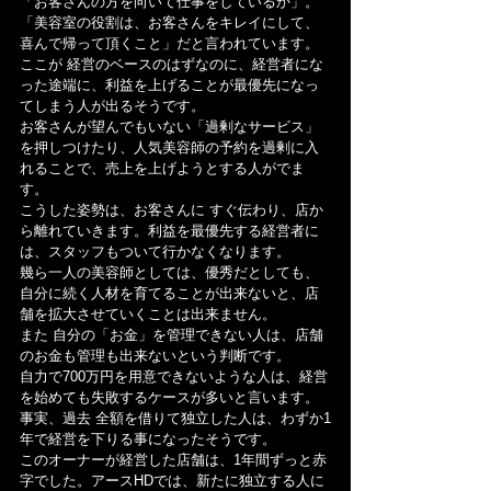
「お客さんの方を向いて仕事をしているか」。
「美容室の役割は、お客さんをキレイにして、
喜んで帰って頂くこと」だと言われています。
ここが 経営のベースのはずなのに、経営者にな
った途端に、利益を上げることが最優先になっ
てしまう人が出るそうです。
お客さんが望んでもいない「過剰なサービス」
を押しつけたり、人気美容師の予約を過剰に入
れることで、売上を上げようとする人がでま
す。
こうした姿勢は、お客さんに すぐ伝わり、店か
ら離れていきます。利益を最優先する経営者に
は、スタッフもついて行かなくなります。
幾ら一人の美容師としては、優秀だとしても、
自分に続く人材を育てることが出来ないと、店
舗を拡大させていくことは出来ません。
また 自分の「お金」を管理できない人は、店舗
のお金も管理も出来ないという判断です。
自力で700万円を用意できないような人は、経営
を始めても失敗するケースが多いと言います。
事実、過去 全額を借りて独立した人は、わずか1
年で経営を下りる事になったそうです。
このオーナーが経営した店舗は、1年間ずっと赤
字でした。アースHDでは、新たに独立する人に