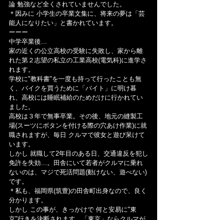
論 勉強など全くされていませんでした。
＊因みに 小学生の卒業文集に、将来の夢は「芸
能人になりたい」と書かれています。
ーーー
中学卒業後…
家の近くの公立高校の受験に失敗し、家から離
れた第２志望の私立の工業高校(電気科)に進学さ
れます。
学校に"教科書"を一度も持って行ったことも無
く、バイクを買うために「バイト」に明け暮
れ、高校には睡眠補給のためだけに行かれてい
ました。
高校は３年で無事卒業。その後、地元の縫製工
場(スーツにボタンを付ける際の穴あけ作業)に就
職されますが、毎日 クルマで彼女と遊び呆けて
います。
しかし 就職して2年目のある日、交通違反を犯し
免許を失効…。田舎にいて若者がクルマに乗れ
ないのは、マジで死活問題(動けない、遊べない)
です。
＊私も、福岡県(筑豊)の田舎町出身なので、良く
分かります。
しかし この事が、きっかけで 何と安易に"東
京"行きを決断されます。「東京」ならクルマが