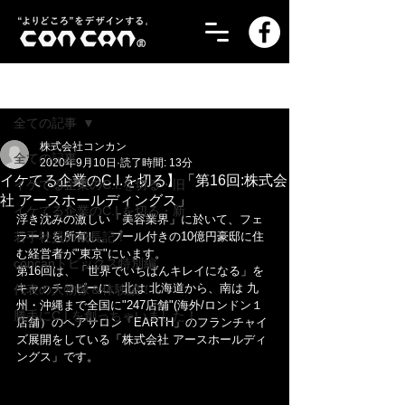
記事
全ての記事
株式会社コンカン
全ての記事
2020年9月10日
読了時間: 13分
イケてる企業のC.I.を切る】「第16回:株式会
イケてる企業のC.I.を切る・旧
社 アースホールディングス」
イケてる企業のC.I.を切る・新
浮き沈みの激しい「美容業界」に於いて、フェ
若手社員の成長記！
ラーリを所有し、プール付きの10億円豪邸に住
む経営者が"東京"にいます。
concanトピックス特別編
第16回は、「世界でいちばんキレイになる」を
キャッチコピーに、北は 北海道から、南は 九
代表の人物像＆体験談！
州・沖縄まで全国に"247店舗"(海外/ロンドン１
勝手にC.I.を創っちゃいました！
店舗）のヘアサロン「EARTH」のフランチャイ
ズ展開をしている「株式会社 アースホールディ
ングス」です。