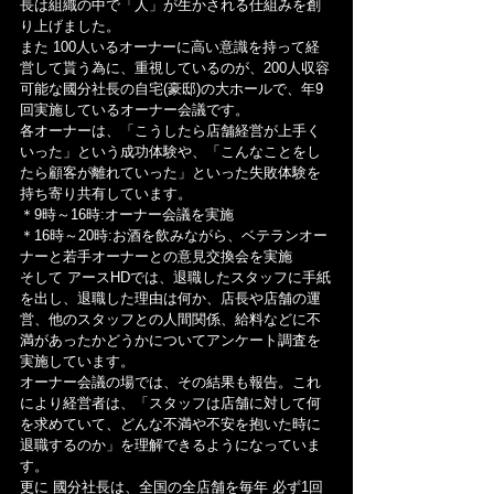
長は組織の中で「人」が生かされる仕組みを創
り上げました。
また 100人いるオーナーに高い意識を持って経
営して貰う為に、重視しているのが、200人収容
可能な國分社長の自宅(豪邸)の大ホールで、年9
回実施しているオーナー会議です。
各オーナーは、「こうしたら店舗経営が上手く
いった」という成功体験や、「こんなことをし
たら顧客が離れていった」といった失敗体験を
持ち寄り共有しています。
＊9時～16時:オーナー会議を実施
＊16時～20時:お酒を飲みながら、ベテランオー
ナーと若手オーナーとの意見交換会を実施
そして アースHDでは、退職したスタッフに手紙
を出し、退職した理由は何か、店長や店舗の運
営、他のスタッフとの人間関係、給料などに不
満があったかどうかについてアンケート調査を
実施しています。
オーナー会議の場では、その結果も報告。これ
により経営者は、「スタッフは店舗に対して何
を求めていて、どんな不満や不安を抱いた時に
退職するのか」を理解できるようになっていま
す。
更に 國分社長は、全国の全店舗を毎年 必ず1回