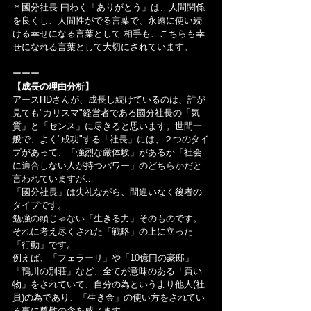
＊國分社長 曰わく「ありがとう」は、人間関係
を良くし、人間性がでる言葉で、永遠に使い続
ける幸せになる言葉として 相手も、こちらも幸
せになれる言葉として大切にされています。
ーーー
【成長の理由分析】
アースHDさんが、成長し続けているのは、誰が
見ても"カリスマ"経営者である國分社長の「気
質」と「センス」に尽きると思います。世間一
般で、よく"成功"する「社長」には、２つのタイ
プがあって、「強烈な厳体験」があるか「社会
に適合しない人が持つパワー」のどちらかだと
言われていますが…
「國分社長」は失礼ながら、間違いなく後者の
タイプです。
勉強の頭じゃない「生きる力」そのものです。
それに考え尽くされた「戦略」の上に立った
「行動」です。
例えば、「フェラーリ」や「10億円の豪邸」
「鴨川の別荘」など、全てが意味のある「買い
物」をされていて、自分の為というより他人(社
員)の為であり、「生き金」の使い方をされてい
る事に尊敬の念を感じます。