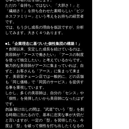
ただの「金持ち」ではない、「大胆さ！」と
「繊細さ！」を持ち合わせた素晴らしい「ビジ
ネスファミリー」という考えをお持ちの経営者
です。
では、もう少し成長の理由を仮説ですが、分析
してみます。大きく４つあります。
■1.「企業理念に基づいた個性集団の構築！」
＊創業以来、安定した成長を続けているのは、
美容師が「アースで働きたい」「アースの制度
を使って独立したい」と考えているからです。
魅力的な美容師がアースに集まっていれば、自
ずと、お客さんも「アース」に集まって来ま
す。美容室チェーン店では一般的に、どの店舗
も「同じ価格」で「同質のサービス」を提供す
る事を重視しています。
しかし、多くの美容師は、自分の「センス」や
「個性」を発揮したいから美容師になったはず
です。
勿論 駆け出しの間は、"武道"でいう「型」を創
る時期に当たるので、基本に忠実な事が大切だ
と言いますが、一定の「型」を習得したら、今
度は「型」を破って個性を打ち出したくなるの