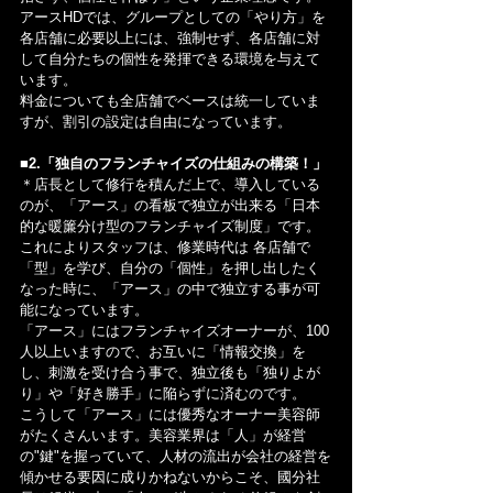
アースHDでは、グループとしての「やり方」を
各店舗に必要以上には、強制せず、各店舗に対
して自分たちの個性を発揮できる環境を与えて
います。
料金についても全店舗でベースは統一していま
すが、割引の設定は自由になっています。
■2.「独自のフランチャイズの仕組みの構築！」
＊店長として修行を積んだ上で、導入している
のが、「アース」の看板で独立が出来る「日本
的な暖簾分け型のフランチャイズ制度」です。
これによりスタッフは、修業時代は 各店舗で
「型」を学び、自分の「個性」を押し出したく
なった時に、「アース」の中で独立する事が可
能になっています。
「アース」にはフランチャイズオーナーが、100
人以上いますので、お互いに「情報交換」を
し、刺激を受け合う事で、独立後も「独りよが
り」や「好き勝手」に陥らずに済むのです。
こうして「アース」には優秀なオーナー美容師
がたくさんいます。美容業界は「人」が経営
の"鍵"を握っていて、人材の流出が会社の経営を
傾かせる要因に成りかねないからこそ、國分社