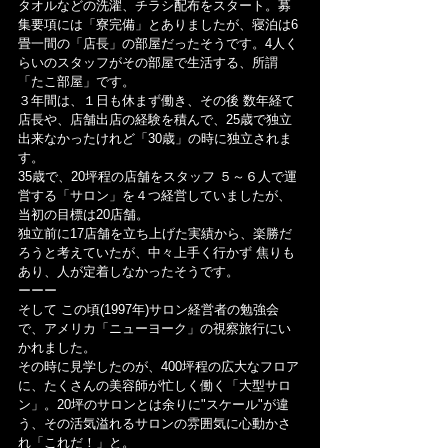
タオルなどの洗濯、チラシ配布をスタート。募
集要項には「寮完備」とありましたが、寝泊は6
畳一間の「店長」の部屋だったそうです。4人く
らいのスタッフがその部屋で生活する、所謂
「たこ部屋」です。
３年間は、１日も休まず働き、その後 数年経て
店長や、店舗出店の経験を積んで、25歳で独立
出来なかったけれど「30歳」の時に独立されま
す。
35歳で、20坪程の店舗をスタッフ ５～６人で運
営する「サロン」を４つ経営していましたが、
当初の目標は20店舗。
独立前に17店舗を立ち上げた実績から、楽勝だ
ろうと考えていたが、中々上手く行かず 焦りも
あり、人が定着しなかったそうです。
ーーー
そして この頃(1997年)サロン経営者の勉強会
で、アメリカ「ニューヨーク」の視察旅行にい
かれました。
その時に見学したのが、400坪程の広大なフロア
に、たくさんの美容師が忙しく働く「大型サロ
ン」。20坪のサロンとは余りに"スケール"が違
う、その活気溢れるサロンの雰囲気に心動かさ
れ「これだ！」と。