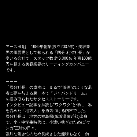
アースHDは、1989年創業(設立2007年)・美容業
界の風雲児として知られる「國分 利治社長」が
率いる会社で、スタッフ数 約3.000名 年商180億
円を超える美容業界のリーディングカンパニー
です。
ーーー
「國分社長」の成功は、まるで"映画"のような若
者に夢を与える腕一本で「ジャパンドリーム」
を掴み取られたサクセスストーリーです。
インタビュー記事を拝読し"ワクワク"と伴に、私
を含めた「地方人」を勇気づける内容でした。
國分社長は、地方の福島県(飯坂温泉近郊)出身
で、小・中学生時代は、小遣い稼ぎのために"ケ
ンカ"三昧の日々。
強烈な飽き性のため長続きした趣味もなく、勿