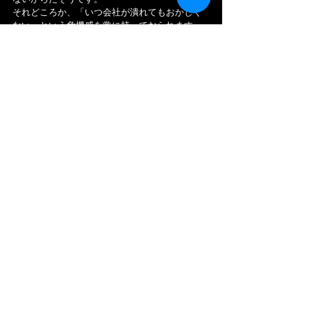
それどころか、「いつ会社が潰れてもおかしく
ない」という危機感を常に持っておられます。
國分社長が、「今」思われていることは…
「数字」よりも「質」を追求していくこと。
唯一の数字的な目標があるとすれば、フェラー
リを持っている経営者を「アースHD」の中で10
人つくることだそうです。
今は、「7人」お持ちです。
國分社長は、「美容師という仕事をもっと夢の
ある職業にしたい」という思いがあります。
この業界は、美容師志望の若者が激減してい
て、専門学校の中には定員の確保に汲々として
いる所が少なくないと言います。
その要因として、「美容師になった後の、その
先が見えないからではないか」と言われていま
す。
國分社長 曰わく「美容師になっても、そんなに
多くの収入は期待できそうもないし、休みも少
なく仕事も忙しそう。『これじゃ割に合わな
い』と考える若者が多いということではないで
しょうか」
だから…
國分社長は、「フェラーリを持っている経営者