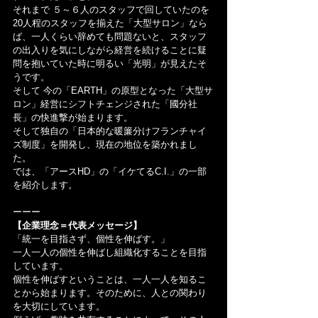
それまで ５～６人のスタッフで回していたのを
20人程のスタッフを揃えた「大型サロン」なら
ば、一人くらい辞めても問題ないと、スタッフ
の出入りを気にしながら経営を続けることに疑
問を抱いていた時に明るい「光明」が見えたそ
うです。
そして 今の「EARTH」の原型となった「大型サ
ロン」経営にシフトチェンジされた「國分社
長」の快進撃が始まります。
そして独自の「日本的な暖簾分けフランチャイ
ズ制度」を開発し、現在の地位を築かれまし
た。
では、「アースHD」の「イケてるC.I.」の一部
を紹介します。
ーーー
【企業理念＝代表メッセージ】
「統一を目指さず、個性を伸ばす。」
一人一人の個性を伸ばし組織化することを目指
しています。
個性を伸ばすということは、一人一人を知るこ
とから始まります。そのために、人との関わり
を大切にしています。