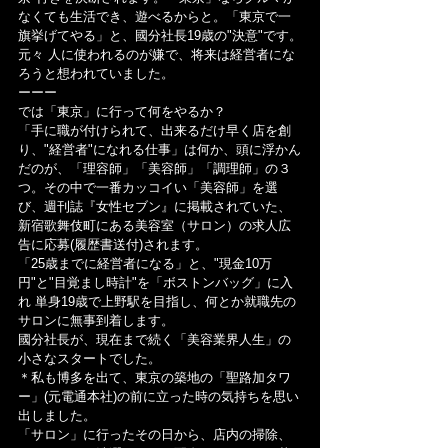
なくても生活でき、遊べるからと。「東京で一
旗挙げてやる」と、國分社長19歳の"決意"です。
元々 人に使われるのが嫌で、将来は経営者にな
ろうと想われていました。
ーーー
では「東京」に行って何をやるか？
「手に職が付けられて、出来るだけ早く店を創
り、"経営者"になれる仕事」は何か、頭に浮かん
だのが、「理容師」「美容師」「調理師」の３
つ。その中で一番カッコイい「美容師」を選
び、週刊誌『女性セブン』に掲載されていた、
新宿歌舞伎町にある美容室（サロン）の求人広
告に応募(履歴書送付)されます。
「25歳までに経営者になる」と、"現金10万
円"と"目覚まし時計"を「ボストンバッグ」に入
れ 単身19歳で上野駅を目指し、何とか就職先の
サロンに無事到着します。
國分社長が、現在まで続く「美容業界人生」の
小さなスタートでした。
＊私も博多を出て、東京の築地の「聖路加タワ
ー」(元電通本社)の前に立った時の気持ちを思い
出しました。
「サロン」に行ったその日から、店内の掃除、