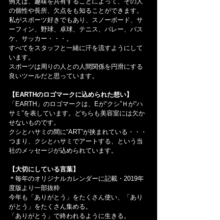
例えば、趣味を共有することによって、その人
の個性や長所、欠点をも知ることができます。
私がスポーツ好きでもあり、スノーボード、サ
ーフィン、野球、卓球、テニス、バレー、バス
ケ、サッカー・・・。
すべてをスタッフと一緒に汗を流すようにして
います。
スポーツは周りの人との人間関係を円滑にする
良いツールだと思っています。
【EARTHのロゴマークに込められた想い】
「EARTH」のロゴマークは、Eが“クシ”Ｈが“ハ
サミ”を表しています。どちらも美容室には欠か
せないものです。
クシとハサミの間に“ART”が挟まれている・・・
つまり、クシとハサミでアートする、という当
社のメッセージが込められています。
【大切にしている言葉】
＊毎年のオリジナルカレンダーに記載・2019年
度版より一部抜粋
今年も「ありがとう」をたくさん使い、「あり
がとう」をたくさん集める。
「ありがとう」で終われるように生きる。