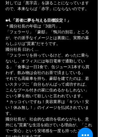
対しては「黒字店」を譲ることになっています
ので、本来ならば「赤字」にならないのです。
■4.「若者に夢を与える目標設定！」
＊國分社長の年収は「3億円」。
「フェラーリ」「豪邸」「鴨川の別荘」ところ
が、その派手なイメージとは裏腹に、実際の暮
らしぶりは"質素"だそうです。
國分社長 曰わく…
「フェラーリを持っているけど、めったに乗ら
ないし、オフィスには毎日電車で通勤してい
る」「食事は一日1食で、缶ジュース1本すら買
わず、飲み物は会社のお茶で済ましている」
それでも高級車を持ち、豪邸を建てたのは、若
いスタッフに「自分もがんばって成功すれば、
こんなプール付きの家に住めるかもしれない」
という夢を抱いて欲しいと言われています。
＊カッコイいですね！美容業界は「キツい！安
い！休み無し！」のイメージを払拭されていま
す。
國分社長が、社会的な成功を収めながらも、意
外にも"質素"な生活を続けている理由が、「これ
で一安心」という安堵感を一度も持ったことが
ないからだそうです。