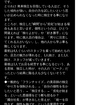
です。
とりわけ 将来独立を目指している人ほど、そう
した傾向が強い。自分の力を試したいという思
いが止められなくなった時に独立する事になり
ます。
ところが、独立した"瞬間"から"劣化"が始まる場
合もあると言います。個性というのは、ひとつ
間違えれば「独りよがり」や「好き勝手」にな
ります。特に個人店の場合は、「周りに注意し
てくれる人がいない」し、他の人から学ぶ事も
難しくなります。
最初は4人ぐらいのスタッフを雇って始めたもの
の、店主の魅力が薄れると、1人抜け、また1人
抜け、スタッフが減っていきます。
最後は1人でお店を経営する事になるという、あ
る意味、独立した時が、その人の「ピーク」だ
ったという結果に陥る人も少なくないそうで
す。
◆一般的な「フランチャイズ」の美容師の独立
「やり方を強制される」→「自分の個性を生か
したいと思う」→「独立する」→「劣化が始ま
る」といった悪循環をどう断ち切るか？
「國分社長」が導き出した答えが、「統一を目
指さず、個性を伸ばす」という企業理念です。