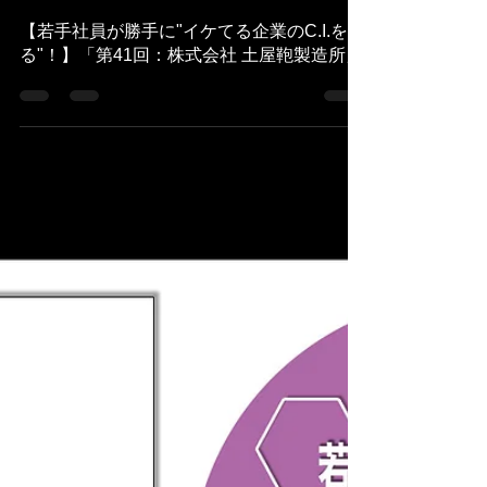
株式会社コンカン
2021年9月13日
読了時間: 9分
【若手社員が勝手に"イケてる企業のC.I.を切
る"！】「第41回：株式会社 土屋鞄製造所」