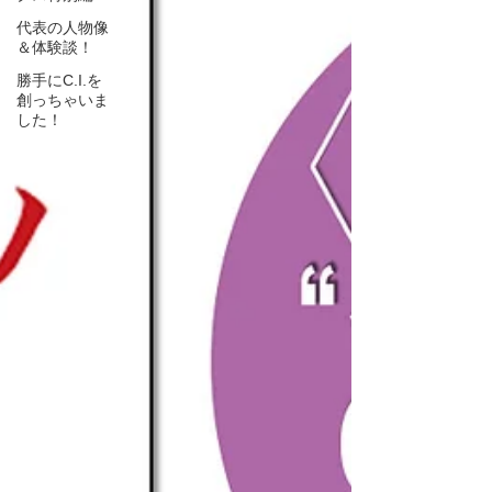
代表の人物像
＆体験談！
勝手にC.I.を
創っちゃいま
した！