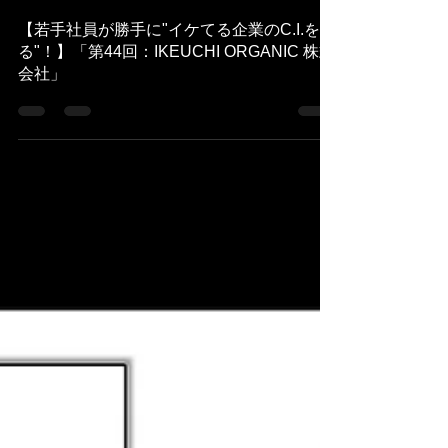
株式会社コンカン
2021年10月4日
読了時間: 10分
【若手社員が勝手に"イケてる企業のC.I.を切
る"！】「第44回：IKEUCHI ORGANIC 株式
会社」