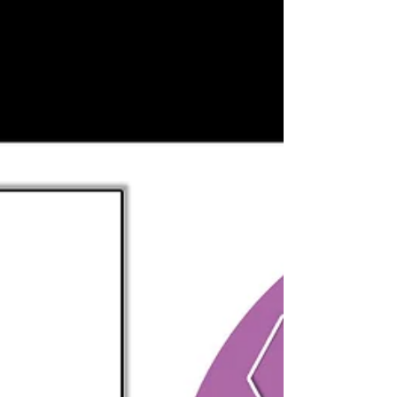
株式会社コンカン
2021年9月20日
読了時間: 9分
【若手社員が勝手に"イケてる企業のC.I.を切
る"！】「第42回：株式会社 リンガーハッ
ト」