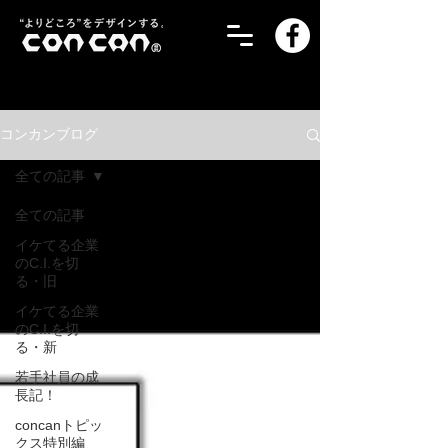
コンカンブログ
全ての記事
全ての記事
イケてる企業
のC.I.を切
る・旧
イケてる企業
のC.I.を切
る・新
若手社員の成
長記！
concanトピッ
クス特別編