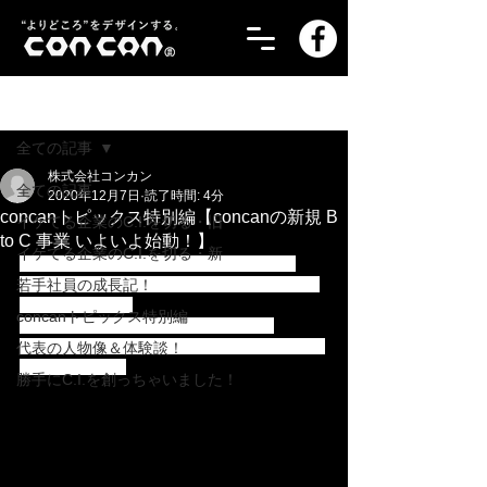
記事
全ての記事
株式会社コンカン
全ての記事
2020年12月7日
読了時間: 4分
concanトピックス特別編【concanの新規 B
イケてる企業のC.I.を切る・旧
to C 事業 いよいよ始動！】
イケてる企業のC.I.を切る・新
2021年1月16日(土) 15:30～18:00(無料配信) 
若手社員の成長記！
concanの新規 B to C 事業「RE:ROAD」がいよ
いよ始動します。
concanトピックス特別編
今日は、その事業の概要を紹介します。
～副題:「失敗」から学ぶ リモート・アカデミー
代表の人物像＆体験談！
「RE:ROAD」～
勝手にC.I.を創っちゃいました！