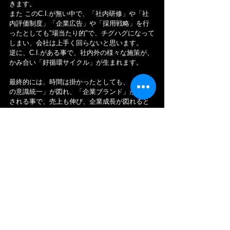
きます。
また このC.I.が無い中で、「社内研修」や「社
内評価制度」「企業広告」や「採用戦略」を行
ったとしても"場当たり的"で、チグハグになって
しまい、会社は上手く回らないと思います。
逆に、C.I.がある事で、社内外の様々な施策が、
かみ合い「好循環サイクル」が生まれます。
最終的には、時間は掛かったとしても、「社内
の意識統一」が図れ、「企業ブランド」が強化
される事で、売上も伸び、企業成長が図れると
思います。
それぞれの企業で、優先順位は違うと思います
が…
皆さんの企業も、一度 足を止めて、自社のC.I.
を俯瞰して見られる事をお勧めします。
concanトピックス特別編