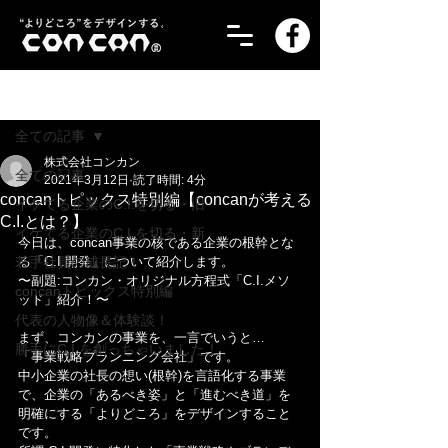
記事
全ての記事
株式会社コンカン
全ての記事
2021年3月12日
読了時間: 4分
concanトピックス特別編【concanが考える
イケてる企業のC.I.を切る・旧
C.I.とは？】
イケてる企業のC.I.を切る・新
今日は、concan事業の核である企業の根幹とな
若手社員の成長記！
る「C.I.開発」について紹介します。
〜副題:コンカン・オリジナル方程式「C.I.メソ
concanトピックス特別編
ッド」紹介！〜
代表の人物像＆体験談！
まず、コンカンの事業を、一言でいうと…
勝手にC.I.を創っちゃいました！
「事業戦略プランニング会社」です。
中小企業の社長の想い(根幹)を言語化する事業
で、企業の「あるべき姿」と「進むべき道」を
明確にする「よりどころ」をデザインすること
です。