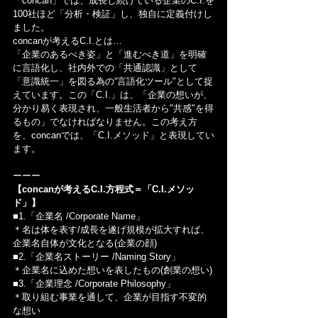
「concan」では、成長し続けている企業のC.I.を
100社ほど「分析・検証」し、独自に定義付けし
ました。
concanが考えるC.I.とは…
「企業のあるべき姿」と「進むべき道」を明確
に言語化し、社内外での「共通認識」として
「意識統一」を図る為の“言語化ツール"として捉
えています。この「C.I.」は、「企業の想いが、
分かり易く表現され、一般生活者から"共感"を得
るもの」でなければなりません。この考え方
を、concanでは、「C.I.メソッド」と表現してい
ます。
ーーー
【concanが考えるC.I.方程式＝「C.I.メソッ
ド」】
■1.「企業名 /Corporate Name」
＊名は体を表す/成長を遂げ規模が拡大すれば、
企業名自体が文化となる(企業の顔)
■2.「企業名ストーリー /Naming Story」
＊企業名に込めた想いを表したもの(創業の想い)
■3.「企業理念 /Corporate Philosophy」
＊取り組む事業を通して、企業が目指す不変的
な想い