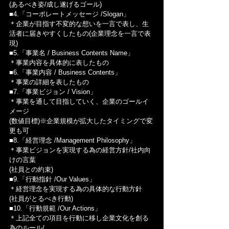
(あるべき姿/成し遂げるゴール)
■4.「コーポレートメッセージ /Slogan」
＊企業が目指す不変的な想いを一言で表し、生
活者に届きやすくしたもの(企業理念を一言で表
現)
■5.「事業名 / Business Contents Name」
＊事業内容を具体的に表したもの
■6.「事業内容 / Business Contents」
＊事業の詳細を表したもの
■7.「事業ビジョン / Vision」
＊事業を通して目指していく、企業のゴールイ
メージ
(数値目標)※企業規模が拡大したタイミングで変
更も可
■8.「経営理念 /Management Philosophy」
＊事業ビジョンを実現する為の経営方針/社内向
けの言葉
(社員との約束)
■9.「行動指針 /Our Values」
＊経営理念を実現する為の具体的な行動方針
(社員がとるべき行動)
■10.「行動規範 /Our Actions」
＊上記全ての項目を行動に移し企業文化を創る
為のルール/