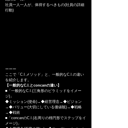
社員一人一人が、体得するべきもの(社員の詳細
行動)
ーーー
ここで「C.I.メソッド」と、一般的なC.I.の違い
を紹介します。
【一般的なC.I.とconcanの違い】
■「一般的なC.I.(三角形のピラミッドをイメー
ジ)」
◆ミッション(使命)→◆経営理念→◆ビジョン
→◆バリュー(大切にしている価値観)→◆戦略
→◆戦術
■「concanのC.I.(右周りの楕円形でステップをイ
メージ)」