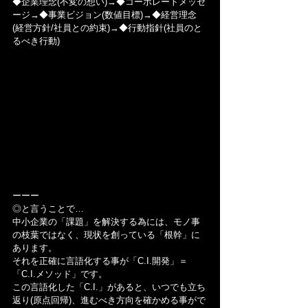
◆企業理念(不変の想い)→◆コーポレートメッセ
ージ→◆事業ビジョン(数値目標)→◆経営理念
(経営方針/社員との約束)→◆行動指針(社員のと
るべき行動)
ーーー
◎と言うことで…
中小企業の「課題」を解決する為には、モノ事
の枝葉ではなく、現状を創っている「根幹」に
あります。
それを正確に言語化する事が「C.I.開発」＝
「C.I.メソッド」です。
この言語化した「C.I.」があると、いつでも立ち
返り(原点回帰)、進むべき方向を確かめる事がで