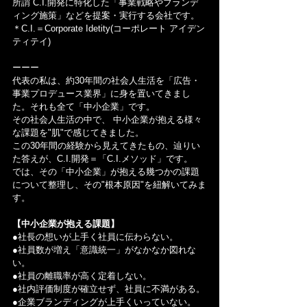
所謂 C.I.開発に特化した「事業戦略やブランデ
ィング施策」などを提案・実行する会社です。
＊C.I.＝Corporate Idetity(コーポレート アイデン
ティテイ)
ーーー
代表の私は、約30年間の社会人生活を「広告・
事業プロデュース業界」に身を置いてきまし
た。それも全て「中小企業」です。
その社会人生活の中で、 中小企業が抱える様々
な課題を"肌"で感じてきました。
この30年間の経験から見えてきたもの、辿りい
た答えが、C.I.開発＝「C.I.メソッド」です。
では、その「中小企業」が抱える幾つかの課題
について整理し、その"根本原因"を紐解いてみま
す。
【中小企業が抱える課題】
●社長の想いが上手く社員に伝わらない。
●社員数が増え「意識統一」がなかなか図れな
い。
●社員の離職率が高く定着しない。
●社内評価制度が確立せず、社員に不満がある。
●企業ブランディングが上手くいっていない。