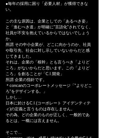
●毎年の採用に困り「必要人材」が獲得できな
い。
この主な原因は、企業としての「あるべき姿」
と「進むべき道」が明確に"言語化"されてなく、
社員が不安を抱えているからではないでしょう
か。
所謂 その中小企業が、どこに向かうのか、社員
や取引先、社会に対し示していないからだと感
じてきました。
それは、企業の「根幹」とも言うべき「よりど
ころ」がないからだと思います。この「よりど
ころ」を創ることが「C.I.開発」
所謂 企業の指針です。
＊concanのコーポレートメッセージ「"よりどこ
ろ"をデザインする。」
しかし…
日本に於けるC.I.(コーポレート アイデンティテ
ィ)の定義と言うものは存在しません。
その為、どの企業のものが正しく、一般的であ
るとは、一概には言えません。
そこで…