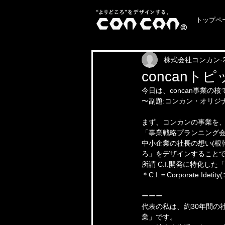
トップペ
株式会社コンカン
concanト
今日は、concan事業の
〜副題:コンカン・オリジナ
まず、コンカンの事業を
「事業戦略プランニング
中小企業の社長の想い(根
ろ」をデザインすること
所謂 C.I.開発に特化
＊C.I.＝Corporate Id
ーーー
代表の私は、約30年間の
業」です。