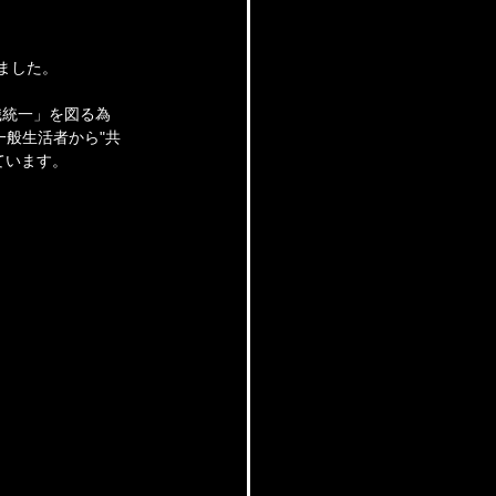
しました。
識統一」を図る為
一般生活者から"共
ています。