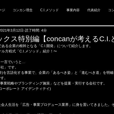
ージ
コンカン理念
C.I.メソッド
事業内容
代表紹介
コ
2021年3月12日
読了時間: 4分
ピックス特別編【concanが考えるC.I
核である企業の根幹となる「C.I.開発」について紹介します。
ル方程式「C.I.メソッド」紹介！〜
、一言でいうと…
会社」です。
幹)を言語化する事業で、企業の「あるべき姿」と「進むべき道」を明
です。
した「事業戦略やブランディング施策」などを提案・実行する会社です。
etity(コーポレート アイデンティテイ)
社会人生活を「広告・事業プロデュース業界」に身を置いてきました。