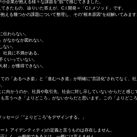
中小企業が抱える様々な課題を"肌"で感じてきました。
てきたもの、辿りいた答えが、C.I.開発＝「C.I.メソッド」です。
抱える幾つかの課題について整理し、その"根本原因"を紐解いてみます
】
に伝わらない。
」がなかなか図れない。
しない。
、社員に不満がある。
手くいっていない。
人材」が獲得できない。
ての「あるべき姿」と「進むべき道」が明確に"言語化"されてなく、
か。
こに向かうのか、社員や取引先、社会に対し示していないからだと感じ
とも言うべき「よりどころ」がないからだと思います。この「よりどこ
トメッセージ「"よりどころ"をデザインする。」
ポレート アイデンティティ)の定義と言うものは存在しません。
が正しく、一般的であるとは、一概には言えません。