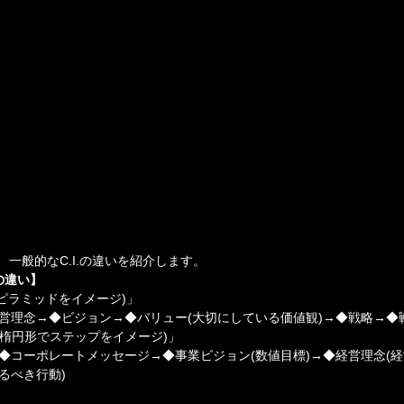
と、一般的なC.I.の違いを紹介します。
nの違い】
のピラミッドをイメージ)」
経営理念→◆ビジョン→◆バリュー(大切にしている価値観)→◆戦略→◆
右周りの楕円形でステップをイメージ)」
→◆コーポレートメッセージ→◆事業ビジョン(数値目標)→◆経営理念(経
るべき行動)