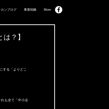
ンカンブログ
事業戦略
More
.とは？】
確にする「よりどこ
それも全て「中小企