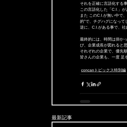
それを正確に言語化する事が
この言語化した「C.I.
また このC.I.が無い
的"で、チグハグになって
逆に、C.I.がある事で
最終的には、時間は掛か
び、企業成長が図れると
それぞれの企業で、優先
皆さんの企業も、一度 足
concanトピックス特別編
最新記事