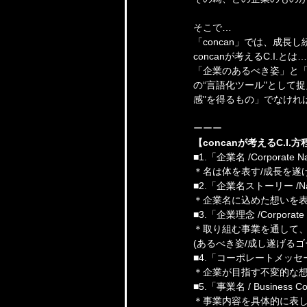
そこで…
「concan」では、成長
concanが考えるC.I.とは…
「企業のあるべき姿」と
の“言語化ツール"として
感"を得るもの」でなければ
ーーー
【concanが考えるC.I.
■1.「企業名 /Corporate 
＊名は体を表す/成長を遂
■2.「企業名ストーリー /Nam
＊企業名に込めた想いを表
■3.「企業理念 /Corporate 
＊取り組む事業を通して
(あるべき姿/成し遂げるゴ
■4.「コーポレートメッセージ
＊企業が目指す不変的な想
■5.「事業名 / Business C
＊事業内容を具体的に表