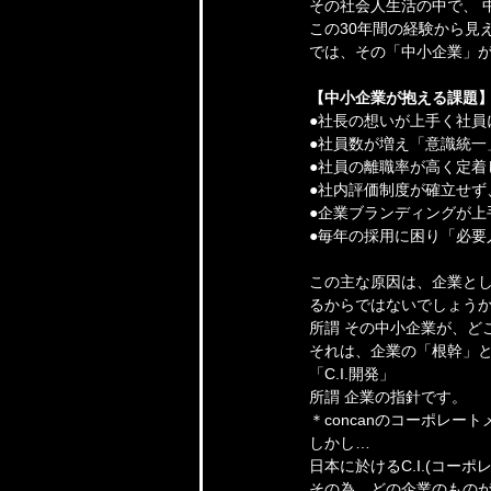
その社会人生活の中で、 
この30年間の経験から見え
では、その「中小企業」が
【中小企業が抱える課題
●社長の想いが上手く社員
●社員数が増え「意識統一
●社員の離職率が高く定着
●社内評価制度が確立せず
●企業ブランディングが上
●毎年の採用に困り「必要
この主な原因は、企業とし
るからではないでしょう
所謂 その中小企業が、ど
それは、企業の「根幹」
「C.I.開発」
所謂 企業の指針です。
＊concanのコーポレー
しかし…
日本に於けるC.I.(コー
その為、どの企業のもの