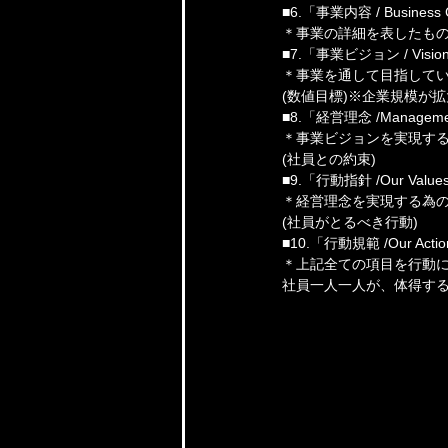
■6.「事業内容 / Business 
＊事業の詳細を表したも
■7.「事業ビジョン / Visio
＊事業を通して目指して
(数値目標)※企業規模が
■8.「経営理念 /Managemen
＊事業ビジョンを実現する
(社員との約束)
■9.「行動指針 /Our Value
＊経営理念を実現する為
(社員がとるべき行動)
■10.「行動規範 /Our Acti
＊上記全ての項目を行動に
社員一人一人が、体得する