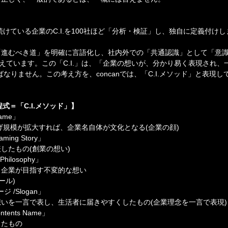
し続けている企業のC.I.を100社ほど「分析・検証」し、独自に定義付け
「進むべき道」を明確に言語化し、社内外での「共通認識」として「意
捉えています。この「C.I.」は、「企業の想いが、分かり易く表現され、
なりません。この考え方を、concanでは、「C.I.メソッド」と表現し
方程式＝「C.I.メソッド」】
Name」
げ規模が拡大すれば、企業名自体が文化となる(企業の顔)
ing Story」
したもの(創業の想い)
Philosophy」
、企業が目指す不変的な想い
ール)
 /Slogan」
いを一言で表し、生活者に届きやすくしたもの(企業理念を一言で表現)
ontents Name」
したもの