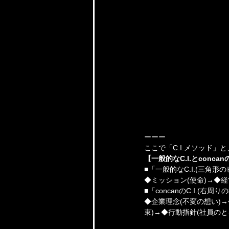
ーーー
ここで「C.I.メソッド」
【一般的なC.I.とconca
■「一般的なC.I.(三角形
◆ミッション(使命)→◆
■「concanのC.I.(
◆企業理念(不変の想い)
束)→◆行動指針(社員のと