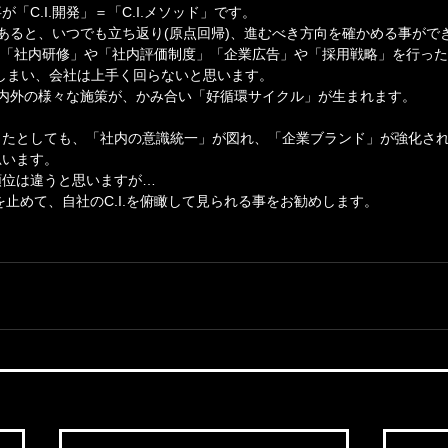
「C.I.開発」＝「C.I.メソッド」です。
」があると、いつでも立ち返り(原点回帰)、進むべき方向を確かめる事がで
中で、「社内研修」や「社内評価制度」「企業広告」や「採用戦略」を行った
しまい、会社は上手く回らないと思います。
、社内外の様々な施策が、かみ合い「好循環サイクル」が生まれます。
ったとしても、「社内の意識統一」が図れ、「企業ブランド」が強化さ
思います。
順位は違うと思いますが…
を止めて、自社のC.I.を俯瞰して見られる事をお勧めします。