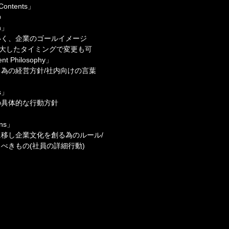
Contents」
の
n」
いく、企業のゴールイメージ
拡大したタイミングで変更も可
t Philosophy」
為の経営方針/社内向けの言葉
s」
の具体的な行動方針
ons」
移し企業文化を創る為のルール/
べきもの(社員の詳細行動)