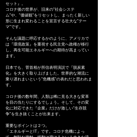
セット』。
コロナ後の世界が、旧来の"社会システ
ム"や、"価値観"をリセットし、まったく新しい
形に生まれ変わることを宣言する壮大な"テー
マ"です。
そんな議題に呼応するかのように、アメリカで
は『環境政策』を重視する民主党へ政権が移行
し、再生可能エネルギーへの期待が高まってい
ます。
日本でも、菅首相が所信表明演説で『脱炭素
化』を大きく取り上げました。世界的な潮流に
乗り遅れまいという"危機感"の表れだと思われま
す。
コロナ後の数年間、人類は稀に見る大きな変革
を目の当たりにするでしょう。そして、その変
化に対応できた『企業』だけが激しい"生存競
争"を生き抜くことが出来ます。
重要なポイントは２つ。
「エネルギーとIT」です。コロナ危機によっ