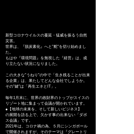
新型コロナウイルスの蔓延・猛威を振るう自然
災害。
世界は、『脱炭素化』へと"舵"を切り始めまし
た。
もはや『環境問題』を無視した『経営』は、成
り立たない状況になりました。
この大きな"うねり"の中で「生き残ることが出来
る企業」は、果たしてどんな会社でしようか。
その"鍵"は「再生エネとIT」。
毎年1月末に、世界の政財界のトップがスイスの
リゾート地に集まって会議が開かれています。
●【地球の未来を、そして新しいビジネス】
の展開を語る上で、欠かす事の出来ない「ダボ
ス会議」です。
2021年は、コロナ禍の為、５月にシンガポール
で開催されますが、そのテーマは『グレートリ