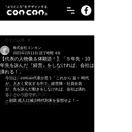
記事
全ての記事
株式会社コンカン
全ての記事
2021年2月11日
読了時間: 4分
【代表の人物像＆体験談！】「５年先・10
イケてる企業のC.I.を切る・旧
年先を詠んだ『経営』をしなければ、会社は
イケてる企業のC.I.を切る・新
潰れる！」
若手社員の成長記！
今日は、concan代表が思う「これから 益々 時代
が、大きく変化する中で、経営陣・社員全員
concanトピックス特別編
が、先を詠んだ動きをしなければ、会社は潰れ
代表の人物像＆体験談！
る」という話です。
～副題:超人口減少時代到来を妄想せよ！～
勝手にC.I.を創っちゃいました！