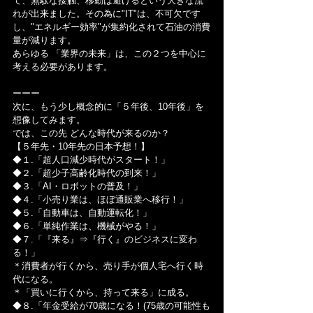
て、無駄な接触、移動は避けるという大きな流
れが出来ました。その為に"IT"は、不可欠です
し、"エネルギー効率"が集約化されて石油の消費
量が減ります。
あらゆる 「業界の未来」は、この２つを中心に
考える必要があります。
ーーー
次に、もう少し概念的に「５年後、10年後」を
想像してみます。
では、この先 どんな時代が来るのか？
【５年先・10年先の日本予想！】
◆１.「超人口減少時代がスタート！」
◆２.「超少子高齢化時代の到来！」
◆３.「AI・ロボットの普及！」
◆４.「小売り業は、ほぼ通販業へ移行！」
◆５.「自動車は、自動運転化！」
◆６.「単純作業は、機械がやる！」
◆７.「『来る』⇒『行く』のビジネスに変わ
る！」
＊消費者が行くから、売り手が個人宅へ行く時
代になる。
＊「買いに行くから、持って来る」に成る。
◆８.「年金受給が70歳になる！(75歳の可能性も