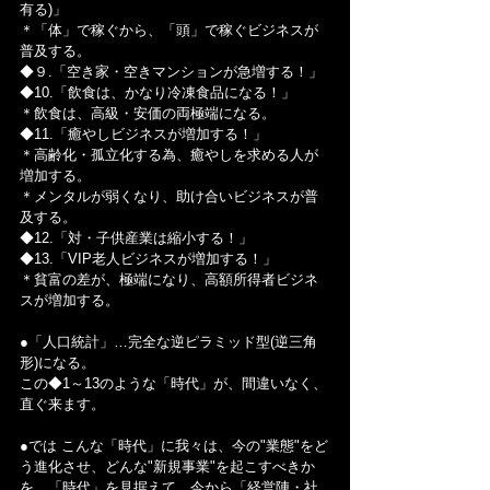
有る)」
＊「体」で稼ぐから、「頭」で稼ぐビジネスが
普及する。
◆９.「空き家・空きマンションが急増する！」
◆10.「飲食は、かなり冷凍食品になる！」
＊飲食は、高級・安価の両極端になる。
◆11.「癒やしビジネスが増加する！」
＊高齢化・孤立化する為、癒やしを求める人が
増加する。
＊メンタルが弱くなり、助け合いビジネスが普
及する。
◆12.「対・子供産業は縮小する！」
◆13.「VIP老人ビジネスが増加する！」
＊貧富の差が、極端になり、高額所得者ビジネ
スが増加する。
●「人口統計」…完全な逆ピラミッド型(逆三角
形)になる。
この◆1～13のような「時代」が、間違いなく、
直ぐ来ます。
●では こんな「時代」に我々は、今の"業態"をど
う進化させ、どんな"新規事業"を起こすべきか
を、「時代」を見据えて、今から「経営陣・社