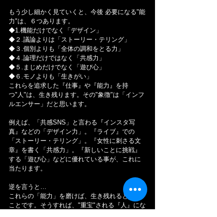
もう少し細かく見ていくと、今後 必要になる"能
力"は、６つあります。
◆1.機能だけでなく「デザイン」
◆２.議論よりは「ストーリー・テリング」
◆３.個別よりも「全体の調和をとる力」
◆４.論理だけではなく「共感力」
◆５.まじめだけでなく「遊び心」
◆６.モノよりも「生きがい」
これらを追求した『仕事』や『能力』を持
つ"人"は、生き残ります。その"象徴"は「インフ
ルエンサー」だと思います。
例えば、「共感SNS」と言わる『インスタ写
真』などの「デザイン力」。『ライブ』での
「ストーリー・テリング」。『女性に刺さる文
章』を書く「共感力」。『新しいことに挑戦』
する「遊び心」などに優れている事が、これに
当たります。
逆を言うと…
これらの「能力」を磨けば、生き残れるという
ことです。そうすれば、"重宝"される『人』にな
ると思います。