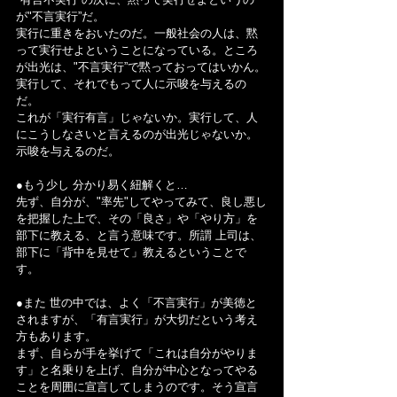
が"不言実行”だ。
実行に重きをおいたのだ。一般社会の人は、黙
って実行せよということになっている。ところ
が出光は、"不言実行”で黙っておってはいかん。
実行して、それでもって人に示唆を与えるの
だ。
これが「実行有言」じゃないか。実行して、人
にこうしなさいと言えるのが出光じゃないか。
示唆を与えるのだ。
●もう少し 分かり易く紐解くと…
先ず、自分が、"率先"してやってみて、良し悪し
を把握した上で、その「良さ」や「やり方」を
部下に教える、と言う意味です。所謂 上司は、
部下に「背中を見せて」教えるということで
す。
●また 世の中では、よく「不言実行」が美徳と
されますが、「有言実行」が大切だという考え
方もあります。
まず、自らが手を挙げて「これは自分がやりま
す」と名乗りを上げ、自分が中心となってやる
ことを周囲に宣言してしまうのです。そう宣言