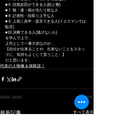
■６.信賞必罰ができる人(飴と鞭)
■７.報・連・相が当たり前な人
■８.計画性・段取り上手な人
■９.上長に具申・提言できる人(イエスマンでは
駄目)
■10.決断できる人(逃げない人)
を学んで上で…
上司として一番大切なのが…
【自分が出来ることや、出来ないことをスタッ
フに、気持ちよくして貰うこと。】
だと思います。
代表の人物像＆体験談！
すべて表示
最新記事