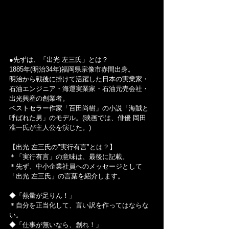
●先ずは、「出光 左三氏」とは？
1885年(明治34年)福岡県宗像市赤間出身。
明治から戦後に掛けて活躍した日本の実業家・
石油エンジニア・海運実業家・石油元売会社・
出光興産の創業者。
ベストセラー作家「百田尚樹」の小説「海賊と
呼ばれた男」のモデル。(映画では、俳優 岡田 
准一氏が主人公を演じた。)
【出光 左三氏の"実行有言"とは？】
＊「実行有言」の意味は、最後に記載。
＊先ず、中小企業社員へのメッセージとして
「出光 左三氏」の言葉を紹介します。
◆「熱量が足りん！」
＊自分を正当化して、言い訳を作ってはならな
い。
◆「仕事が無いなら、創れ！」