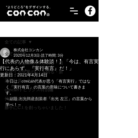
記事
全ての記事
株式会社コンカン
全ての記事
2020年12月3日
読了時間: 3分
【代表の人物像＆体験談！】「今は、有言実
イケてる企業のC.I.を切る・旧
行にあらず、『実行有言』だ！」
イケてる企業のC.I.を切る・新
更新日：
2021年4月14日
若手社員の成長記！
今日は、concan代表が思う「有言実行」ではな
く「実行有言」の言葉の意味について書きま
concanトピックス特別編
す。
代表の人物像＆体験談！
～副題:出光興産創業者「出光 左三」の言葉から
学べ！～
勝手にC.I.を創っちゃいました！