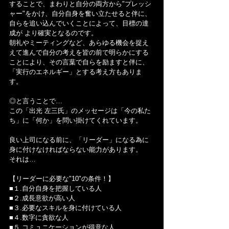
することで、まわりと自分の両方から"プレッシ
ャー"をかけ、自分自身を奮い立たせると伴に、
自らを追い込んでいくことによって、目標の達
成が より確実となるのです。
朝礼やミーティングなど、あらゆる機会を捉え
えて進んで自分の考えを皆の前で明らかにする
ことにより、その言葉で自らを励ますと伴に、
「実行のエネルギー」とする考え方もありま
す。
◎と言うことで…
この「出光 左三氏」のメッセージは「今の私た
ち」に「何か」を問い掛けてくれています。
良い上司になる前に、「リーダー」になる為に 
身に付けなければならない能力があります。
それは…
【リーダーに必要な"10"の条件！】
■１.自分自身を把握している人
■２.成長意欲が高い人
■３.必要なスキルを身に付けている人
■４.数字に貪欲な人
■５.コミュニケーションが得意な人