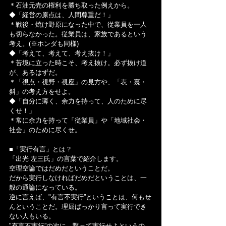
＊石油元売の権利を勝ち取った例えから。
◆「経営の原点は、人間尊重だ！」
＊戦後・焼け野原になった中で、従業員を一人
も切らなかった。従業員は、家族であるという
考え。(※ホンダも同様)
◆「考えて、考えて、考え抜け！」
＊苦境に立った時こそ、考え抜け。必ず抜け道
が、あるはずだ。
＊「視点・視野・視座」の見方や、「表・裏・
斜」の考え方をせよ。
◆「自分に薄く、余力を持って、人のために尽
くせ！」
＊常に余力を持って「従業員」や「地域社会・
社会」のために尽くせ。
■「実行有言」とは？
「出光 左三氏」の言葉で紹介します。
空理空論ではだめだということだ。
だから実行しなければだめだということは、一
般の通論になっている。
逆に言えば、"有言不実行”ということは、何もせ
んということだ。理屈ばっかり言って実行でき
ない人もいる。
"有言不実行”の次に、黙って実行せよというの