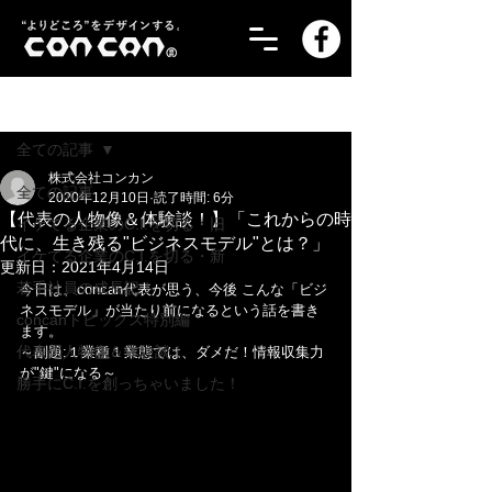
記事
全ての記事
株式会社コンカン
全ての記事
2020年12月10日
読了時間: 6分
【代表の人物像＆体験談！】「これからの時
イケてる企業のC.I.を切る・旧
代に、生き残る"ビジネスモデル"とは？」
イケてる企業のC.I.を切る・新
更新日：
2021年4月14日
若手社員の成長記！
今日は、concan代表が思う、今後 こんな「ビジ
ネスモデル」が当たり前になるという話を書き
concanトピックス特別編
ます。
代表の人物像＆体験談！
～副題:１業種１業態では、ダメだ！情報収集力
が"鍵"になる～
勝手にC.I.を創っちゃいました！