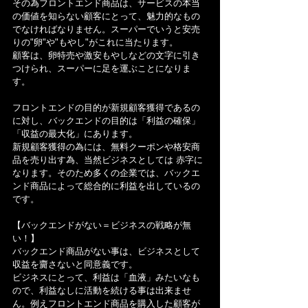
その為フロントエンド商品は、サービスの本当
の価値を知らない顧客にとって、魅力的なもの
でなければなりません。スーパーでいうと安売
りの"卵"や"もやし"がこれに当たります。
顧客は、卵特売や激安もやしなどの文字に引き
つけられ、スーパーに足を運ぶことになりま
す。
フロントエンドの目的が新規顧客獲得であるの
に対し、バックエンドの目的は「利益の確保」
「収益の最大化」にあります。
新規顧客獲得の為には、無料クーポンや格安商
品を売り出す為、当然ビジネスとしては 赤字に
なります。そのため多くの企業では、バックエ
ンド商品によって総合的に利益を出しているの
です。
【バックエンドがない＝ビジネスの戦略が無
い！】
バックエンド商品がない事は、ビジネスとして
収益を齎さないと同意義です。
ビジネスにとって、利益は「血液」みたいなも
ので、利益なしに活動を続ける事は出来ませ
ん。例えフロントエンド商品を購入した顧客が