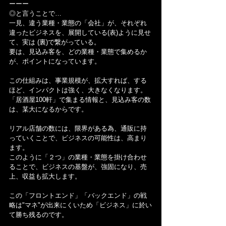
ーーー
◎と言うことで…
一見、違う業種・業態の「会社」が、それぞれ
違ったビジネスを、展開している(表)ように見せ
て、実は (裏)で繋がっている。
要は、見込み客を、どの業種・業態で集めるか
が、ポイントになっています。
この仕組みは、事業規模が、拡大すれば、する
ほど、インパクトは強く、大きなくなります。
「居酒屋100軒」で集まる情報と、見込み客の数
は、某大になるからです。
リアル店舗の数には、限界がある為、通販に持
っていくことで、ビジネスの可能性は、高まり
ます。
このように「２つ」の業種・業態を掛け合わせ
ることで、ビジネスの基盤が、強固になり、売
上、収益も拡大します。
この「フロントエンド」「バックエンド」の戦
略は"マネ"が出来にくいため「ビジネス」に於い
て勝ち残るのです。