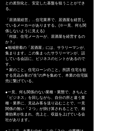
との差別化と、安定した基盤を狙うことができ
る。
「居酒屋経営」…住宅業界で、居酒屋を経営し
ているメーカーがありまする。(※一見、何も関
係しないように見える)
「何故、住宅メーカーが、居酒屋を経営するの
か？」
●地域密着の「居酒屋」には、サラリーマンが、
集まります。この集まったサラリーマンが、話
している会話に、ビジネスのヒントがあるので
す。
＊家のこと。住宅ローンのこと。所謂 住宅を欲
する見込み客の"生"の声を集めて、本業の住宅販
売に繋げている。
●一見、何も関係のない業種・業態で、きちんと
「ビジネス」を回しながら、自分の所と違う業
種・業界に、見込み客を送り込むことで、一見
関係の無い「２つ」が掛け算されることで、相
乗効果が生まれ、売上と、収益を上げている会
社があります。
●ここで、大事なのが、この「２つ」の業種は、