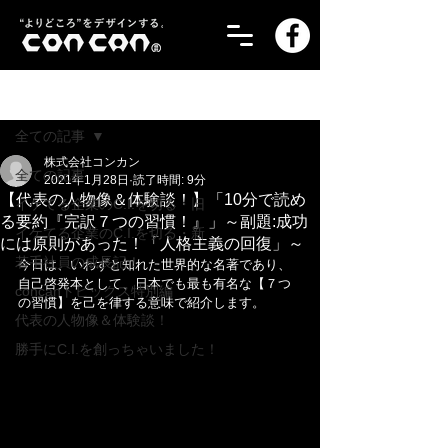
記事
全ての記事
株式会社コンカン
全ての記事
2021年1月28日
読了時間: 9分
【代表の人物像＆体験談！】「10分で読め
イケてる企業のC.I.を切る・旧
る要約『完訳７つの習慣！』」～副題:成功
イケてる企業のC.I.を切る・新
には原則があった！「人格主義の回復」～
若手社員の成長記！
今日は、いわずと知れた世界的な名著であり、
自己啓発本として、日本でも最も有名な【７つ
concanトピックス特別編
の習慣】を己を律する意味で紹介します。
代表の人物像＆体験談！
勝手にC.I.を創っちゃいました！