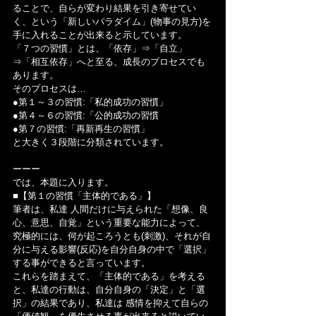
ることで、自らが変わり結果を引き寄せてい
く、という「新しいパラダイム」(物事の見方)を
手に入れることが出来ると示しています。
「７つの習慣」とは、「依存」⇒「自立」
⇒「相互依存」へと至る、成長のプロセスでも
あります。
そのプロセスは…
●第１～３の習慣:「私的成功の習慣」
●第４～６の習慣:「公的成功の習慣
●第７の習慣:「再新再生の習慣」
と大きく３段階に分類されています。
ーーー
では、本題に入ります。
■【第１の習慣「主体的である」】
筆者は、私達 人間だけに与えられた「想像、良
心、意思、自覚」という重要な能力によって、
究極的には、何が起ころうとも(刺激)、それが自
分に与える影響(反応)を自分自身の中で「選択」
する事ができると言っています。
これらを踏まえて、「主体的である」を考える
と、私達の行動は、自分自身の「決定」と「選
択」の結果であり、私達は 感情を抑えて自らの