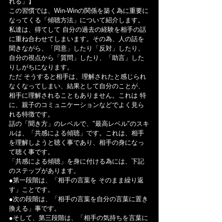
れる」】
この習慣では、Win-Winの関係を築く為に重要に
なってくる「傾聴方法」について紹介します。
私達は、得てして 自分の過去の経験を相手の話
に重ね合わせてしまいます。その為、人の話を
聞きながら、「同意」したり「反対」したり、
自分の視点から「質問」したり、「助言」した
りしがちになります。
ただ そうすると相手は、理解されたと感じられ
なくなってしまい、結果として自分のことが、
相手に理解されることもありません。これは 特
に、親子のコミュニケーションなどでよく見ら
れる特徴です。
話の「聞き方」のレベルで、"最高レベル"のスキ
ルは、「共感による傾聴」です。これは、相手
を理解しようと聴く事であり、相手の身になっ
て聴く事です。
「共感による傾聴」を身に付ける為には、下記
のステップがあります。
●第一段階は、「相手の言葉を そのまま繰り返
す」ことです。
●次の段階は、「相手の言葉を自分の言葉に置き
換える」事です。
●そして、第三段階は、「相手の気持ちを言葉に