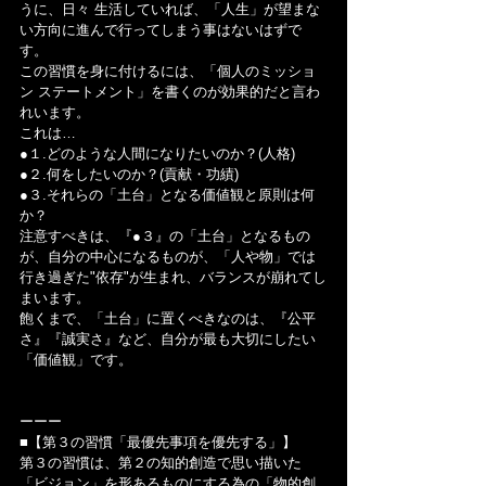
うに、日々 生活していれば、「人生」が望まな
い方向に進んで行ってしまう事はないはずで
す。
この習慣を身に付けるには、「個人のミッショ
ン ステートメント」を書くのが効果的だと言わ
れいます。
これは…
●１.どのような人間になりたいのか？(人格)
●２.何をしたいのか？(貢献・功績)
●３.それらの「土台」となる価値観と原則は何
か？
注意すべきは、『●３』の「土台」となるもの
が、自分の中心になるものが、「人や物」では 
行き過ぎた"依存"が生まれ、バランスが崩れてし
まいます。
飽くまで、「土台」に置くべきなのは、『公平
さ』『誠実さ』など、自分が最も大切にしたい
「価値観」です。
ーーー
■【第３の習慣「最優先事項を優先する」】
第３の習慣は、第２の知的創造で思い描いた
「ビジョン」を形あるものにする為の「物的創