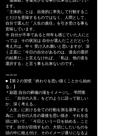
「価値観」を優先させる事が出来ると説いてい
ます。
「主体的」とは、自発的に率先して行動するこ
とだけを意味するものではなく、人間として、
自分で選んだ「人生の責任」を引き受ける事も
意味しています。
今 自分が不幸であると何年も感じていた人にと
っては、その状況は 自分が選んだことだという
考え方は、中々 受け入れ難いと思いますが、深
く正直に「今日の自分があるのは、過去の選択
の結果だ」と言えなければ、「私は、他の道を
選択する」と言う事も出来ないのです。
ーーー
■【第２の習慣「終わりを思い描くことから始め
る」】
＊副題:自分の葬儀の場をイメージし、弔問客
に、「自分の人生」をどのように語って欲しい
か、深く考える。
「人生」に於ける全ての行動を測る基準とする
為に、自分の人生の最後を思い描き、それを念
頭に於いて、「今日という一日を始める」こと
です。自分が目指すもの、大切にしたいものを
頭の中に植え付け、そのイメージ通りになるよ