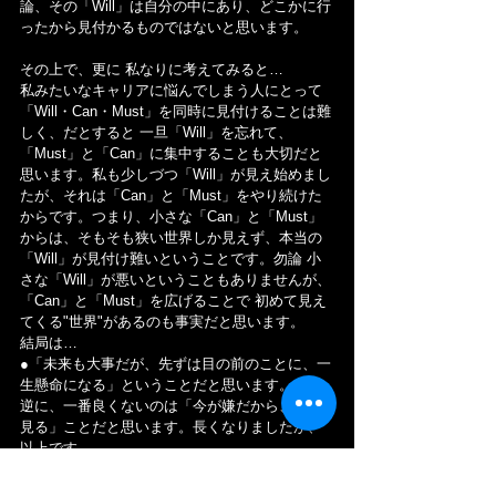
論、その「Will」は自分の中にあり、どこかに行
ったから見付かるものではないと思います。
その上で、更に 私なりに考えてみると…
私みたいなキャリアに悩んでしまう人にとって
「Will・Can・Must」を同時に見付けることは難
しく、だとすると 一旦「Will」を忘れて、
「Must」と「Can」に集中することも大切だと
思います。私も少しづつ「Will」が見え始めまし
たが、それは「Can」と「Must」をやり続けた
からです。つまり、小さな「Can」と「Must」
からは、そもそも狭い世界しか見えず、本当の
「Will」が見付け難いということです。勿論 小
さな「Will」が悪いということもありませんが、
「Can」と「Must」を広げることで 初めて見え
てくる"世界"があるのも事実だと思います。
結局は…
●「未来も大事だが、先ずは目の前のことに、一
生懸命になる」ということだと思います。
逆に、一番良くないのは「今が嫌だから、外を
見る」ことだと思います。長くなりましたが、
以上です。
若手社員の成長記！