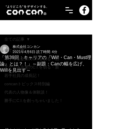
記事
全ての記事
株式会社コンカン
全ての記事
2021年4月6日
読了時間: 4分
「第39回：キャリアの『Will・Can・Must理
イケてる企業のC.I.を切る・旧
論』とは？！」～副題：Canの幅を広げ、
イケてる企業のC.I.を切る・新
Willを見出す～
若手社員の成長記！
concanトピックス特別編
代表の人物像＆体験談！
勝手にC.I.を創っちゃいました！