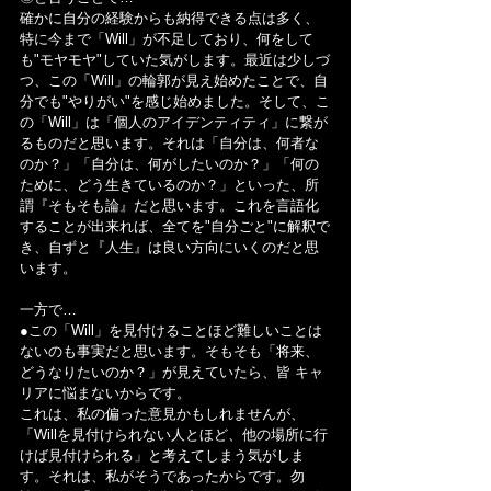
確かに自分の経験からも納得できる点は多く、
特に今まで「Will」が不足しており、何をして
も"モヤモヤ"していた気がします。最近は少しづ
つ、この「Will」の輪郭が見え始めたことで、自
分でも"やりがい"を感じ始めました。そして、こ
の「Will」は「個人のアイデンティティ」に繋が
るものだと思います。それは「自分は、何者な
のか？」「自分は、何がしたいのか？」「何の
ために、どう生きているのか？」といった、所
謂『そもそも論』だと思います。これを言語化
することが出来れば、全てを"自分ごと"に解釈で
き、自ずと『人生』は良い方向にいくのだと思
います。
一方で…
●この「Will」を見付けることほど難しいことは
ないのも事実だと思います。そもそも「将来、
どうなりたいのか？」が見えていたら、皆 キャ
リアに悩まないからです。
これは、私の偏った意見かもしれませんが、
「Willを見付けられない人とほど、他の場所に行
けば見付けられる」と考えてしまう気がしま
す。それは、私がそうであったからです。勿