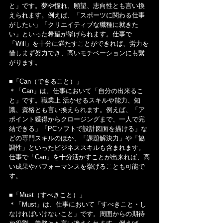
と」です。夢や憧れ、願望、志向性とも言い換
えられます。例えば、「スポーツに関わる仕事
がしたい」「クリエイティブな職種に就きた
い」といった希望が挙げられます。仕事で
「Will」を十分に満たすことができれば、労力を
惜しまず努力でき、高いモチベーションにも繋
がります。
■「Can（できること）」
＊「Can」は、仕事において「自分の出来るこ
と」です。職業上 活かせるスキルや能力、知
識、資格とも言い換えられます。例えば、「ア
ポイント獲得からクロージングまで、一人で完
結できる」「PCソフトで設計図面を描ける」な
どの専門スキルのほか、「課題解決力」や「協
調性」といったビジネススキルも含まれます。
仕事で「Can」を十分活かすことが出来れば、高
い成果やパフォーマンスを挙げることも可能で
す。
■「Must（すべきこと）」
＊「Must」は、仕事において「すべきこと・し
なければいけないこと」です。周囲からの期待