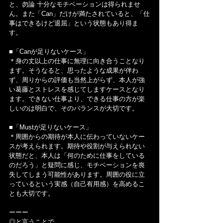
と、勿論 十分なモチベーションは得られませ
ん。また「Can」だけが満たされていると、「仕
事はできるけど退屈」という状態もあり得ま
す。
■「Canが足りないケース」
＊身の丈以上の仕事に無理に向き合うことなり
ます。そうなると、思ったような成果が伴わ
ず、周りからの評価も当然上がらず、本人が強
い葛藤とストレスを感じてしますケースとなり
ます。できない仕事より、できる仕事の方が楽
しいのは明白で、そのバランスが大切です。
■「Mustが足りないケース」
＊周囲からの期待が本人に伝わっていないケー
スが考えられます。期待や役割が与えられない
状態だと、本人は「何のために仕事をしている
のだろう」と疑問に感じ、モチベーションを喪
失してしまう可能性があります。周囲の役に立
っているという実感（自己有用感）を高めるこ
とも大切です。
ーーー
◎と言うことで…