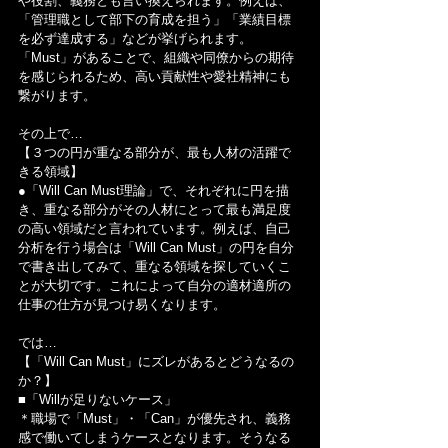
や役割、義務とも言い換えられます。例えば、
「管理職として部下の育成を担う」「業績目標
を必ず達成する」などが挙げられます。
「Must」があることで、組織や同僚からの期待
を感じられるため、高い貢献性や愛社精神にも
繋がります。
その上で…
【３つの円が重なる部分が、最も人材の活躍で
きる領域】
●「Will Can Must理論」で、それぞれに円を描
き、重なる部分がその人材にとって最も満足度
の高い領域だと言われています。例えば、自己
分析を行う場合は「Will Can Must」の円を自分
で書き出してみて、重なる領域を探していくこ
とが大切です。これによって自分の適材適所の
仕事の仕方が見つけ易くなります。
では…
【「Will Can Must」にズレがあるとどうなるの
か？】
■「Willが足りないケース」
＊職場で「Must」・「Can」が優先され、義務
感で働いてしまうケースとなります。そうなる