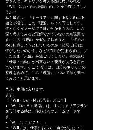
皆さんは、キャリアを考える際に用いられる
「Will・Can・Must理論」のことをご存じでしょ
うか？
私も最近は、『キャリア』に関する話に触れる
機会が増え、この『理論』をよく耳にします。
何となくイメージで意味が分かるものの、いざ
深く考えてみると理解できていないのも現実で
す。この『理論』を省いてしまうと、「何のた
めに転職しようとしているのか、結局 自分は、
何がしたいのか？」などの"軸"が定まらずに、ブ
レたまま『人生』を過ごしてしまい、有意義な
「仕事・活動」が出来ない可能性があると言わ
れています。そこで 今日は、自分のキャリアの
整理を含めて、この『理論』について深く調べ
てみようと思います。
早速、本題に入ります。
まず…
【「Will・Can・Must理論」とは？】
●「Will Can Must理論」は、主にキャリアプラン
を設計する時に、使われるフレームワークで
す。
■「Will（したいこと）」
＊「Will」は、仕事において「自分がしたいこ