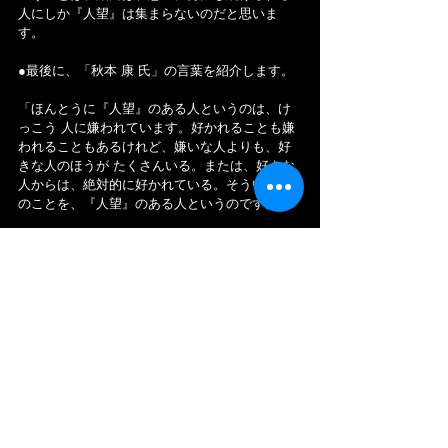
人にしか『人望』は集まらないのだと思いま
す。
●最後に、「秋本 康 氏」の言葉を紹介します。
「ほんとうに『人望』のある人というのは、け
っこう 人に嫌われています。好かれることも嫌
われることもあるけれど、嫌いな人よりも、好
きな人のほうが たくさんいる。または、好きな
人からは、絶対的に好かれている。そういう人
のことを、『人望』のある人というのです。」
私は この言葉を知ったとき、以下のようなこと
を感じました。
それは…
●「人望に頼らない覚悟と能力がある人に、人望
は集まる」ということです。
長く成りましたが、以上です。
若手社員の成長記！