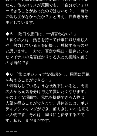
せん。他人のミスが原因でも、「自分がフォロ
ーできることがあったのではないか？」「自分
に落ち度がなかったか？」と考え、自責思考を
主としています。
◆５.「陰口や悪口は、一切言わない！」
＊多くの人は、熱意を持って仕事に取り組む人
や、努力している人を応援し、尊敬するものだ
と思います。一方で、否定や悪口・批判といっ
たマイナスの発言ばかりする人との距離を置く
のは当然です。
◆６.「常にポジティブな発想をし、周囲に元気
を与えることができる！」
＊気落ちしているような状況下にいると、周囲
の人から元気を分け与えて貰いたくなります。
そのような場面で、元気を提供できる人物は、
人望を得ることができます。具体的には、ポジ
ティブシンキングができ、前向きに いつも明る
い人物です。それは、周りにも伝染するので
す。私も、まだまだです。
ーーー