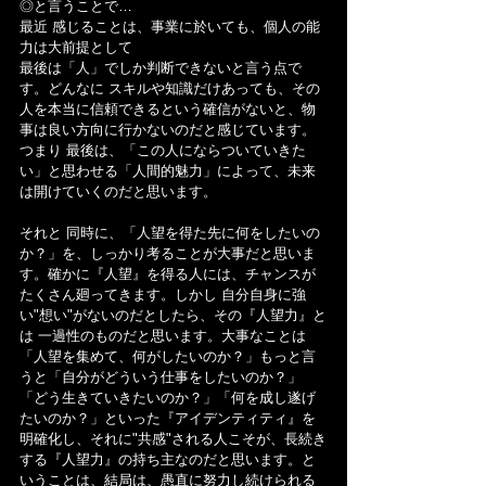
◎と言うことで…
最近 感じることは、事業に於いても、個人の能
力は大前提として
最後は「人」でしか判断できないと言う点で
す。どんなに スキルや知識だけあっても、その
人を本当に信頼できるという確信がないと、物
事は良い方向に行かないのだと感じています。
つまり 最後は、「この人にならついていきた
い」と思わせる「人間的魅力」によって、未来
は開けていくのだと思います。
それと 同時に、「人望を得た先に何をしたいの
か？」を、しっかり考ることが大事だと思いま
す。確かに『人望』を得る人には、チャンスが 
たくさん廻ってきます。しかし 自分自身に強
い"想い"がないのだとしたら、その『人望力』と
は 一過性のものだと思います。大事なことは
「人望を集めて、何がしたいのか？」もっと言
うと「自分がどういう仕事をしたいのか？」
「どう生きていきたいのか？」「何を成し遂げ
たいのか？」といった『アイデンティティ』を
明確化し、それに"共感"される人こそが、長続き
する『人望力』の持ち主なのだと思います。と
いうことは、結局は、愚直に努力し続けられる