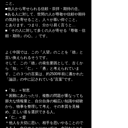
こと。
■他人から寄せられる信頼・崇拝・期待の念。
■ある人に対して、世間の人が尊敬や信頼や期待
の気持を寄せること。人々が慕い仰ぐこと。
とあります。つまり、分かり易く言うと…
■「その人に対して多くの人が寄せる『尊敬・信
頼・期待』の心。」です。
よく中国では、この『人望』のことを「徳」と
言い換えられるそうです。
そして、この「徳」の発生要因として、古くか
ら「知」・「仁」・「勇」と考えられていま
す。この３つの言葉は、約2500年前に書かれた
「論語」の中に記されている"言葉"です。
●「知」＝智恵
＊困難にあたったり、複数の問題が重なっても
膨大な情報量と、自分自身の幅広い知識や経験
から、物事を整理して考え、その本質を見極
め、正しい道を選択できる人。
●「仁」＝愛
＊他人を大切に思い、相手を思いやることので