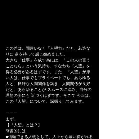
この差は、間違いなく『人望力』だと、若造な
りに 身を持って感じ始めました。
大きな「仕事」を成す為には、「この人の言う
ことなら」という気持ち、すなわち『人望』を
得る必要があるはずです。また、『人望』が厚
い人は、仕事でもプライベートでも、あらゆる
人と、良好な人間関係を築き、人間関係が良好
だと、あらゆることが スムーズに進み、自分の
理想の姿にも 近づくはずです。そこで 今回は、
この『人望』について、深掘りしてみます。
ーーー
まず…
【『人望』とは？】
辞書的には…
■信頼できる人物として、人々から慕い仰がれる