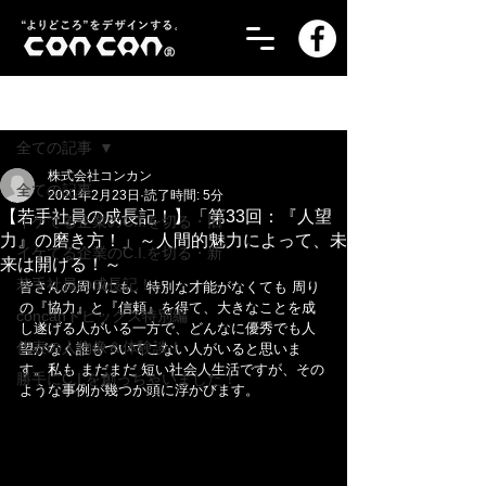
記事
全ての記事
株式会社コンカン
全ての記事
2021年2月23日
読了時間: 5分
【若手社員の成長記！】「第33回：『人望
イケてる企業のC.I.を切る・旧
力』の磨き方！」～人間的魅力によって、未
イケてる企業のC.I.を切る・新
来は開ける！～
若手社員の成長記！
皆さんの周りにも、特別な才能がなくても 周り
の『協力』と『信頼』を得て、大きなことを成
concanトピックス特別編
し遂げる人がいる一方で、どんなに優秀でも人
代表の人物像＆体験談！
望がなく誰もついてこない人がいると思いま
す。私も まだまだ 短い社会人生活ですが、その
勝手にC.I.を創っちゃいました！
ような事例が幾つか頭に浮かびます。