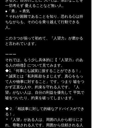
きる人。自分のことについては、余計なことを
一切考えず 憂えることなど無い人。
●「勇」＝勇気
＊それが困難であることを知り、恐れる心は持
ちながらも、その心を乗り越えて行動できる
人。
この３つが揃って初めて、『人望力』が磨かる
と言われています。
ーーー
それでは、もう少し具体的に【『人望力』のあ
る人の特徴】について見てみます。
◆1.「何事にも誠実に接することができる！」
＊誠実とは「私利私欲をまじえず、真心をもっ
て人や物事に対すること」です。つまり 嘘をつ
かず正直な人や、約束を守れる人です。『人
望』がない人は、自分の利益を優先して 平気で
嘘をついたり、約束を破ってしまいます。
◆２.「相談事に対して的確なアドバイスができ
る！」
＊『人望』がある人は、周囲の人から頼りにさ
れ、尊敬される人です。周囲から信頼される人