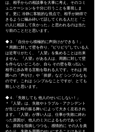
は、相手からの相談事を大事に考え、そのコミ
ュニケーションを十分に行うことを重視しま
す。更に 冷静に客観的な視点で、相手が納得で
きるように噛み砕いて話してくれる人だと「こ
の人に相談して良かった」と思われるのは当た
り前のことだと思います。
◆３.「自分から積極的に声掛けができる！」
＊周囲に対して壁を作り、"ピリピリ"している人
は近寄りがたく、『人望』を集めることは出来
ません。『人望』がある人は、周囲に対して壁
を作らないどころか、自ら その壁を取っ払い、
相手に歩み寄る言動を取れる人です。それは 周
囲への「声がけ」や「挨拶」など シンプルなも
のです。これは シンプルなことですが、とても 
難しいと思います。
◆４.「失敗しても 他人のせいにしない！」
＊『人望』は、失敗やトラブル・アクシデント
が生じた時の振る舞いによって大きく左右され
ます。『人望』が厚い人は、仕事が失敗に終わ
った原因が、他人のミスによるものであって
も、原因を指摘しつつも、感情的に その人を責
めたり、失敗を周囲のせいにすることはありま