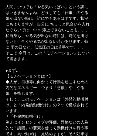
人間、いつでも「やる気いっぱい」という訳に
はいきませんよね。どうしても「仕事」のやる
気が出ない時は、誰にでもあるはずです。状況
にもよりますが、自分に ちょっと気合いを入れ
たぐらいでは、中々 浮上できないことも。。。
私自身も、やる気が出ない時には、時間を掛け
ないと、全くやる気が出ない時があります。特
に 雨の日など、低気圧の日は苦手です。。。
そこで 今日は、この「モチベーション」につい
て書きます。
●まず…
【モチベーションとは？】
◆人が、目標等に向かって行動を起こすための
内的なエネルギー、つまり「意欲」や「やる
気」を指します。
そして、このモチベーションは「外発的動機付
け」と「内発的動機付け」の２つで構成されて
います。
＊「外発的動機付け」
例えばインセンティブや評価、昇格などの人為
的な「誘因」の要素を使って動機付けを行う事
です。高い効果は、見込めますが、その効果は