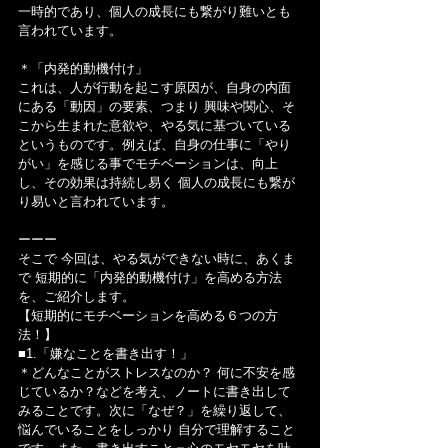
一時的であり、個人の成長にも繋がり難いとも
言われています。
＊「内発的動機付け」
これは、人が行動を起こす原因が、自身の内面
にある「動因」の要素、つまり 興味や関心、そ
こから生まれた意欲や、やる気に基づいている
というものです。例えば、自身の仕事に「やり
がい」を感じる事でモチベーションは、向上
し、その効果は持続し易く 個人の成長にも繋が
り易いと言われています。
ーーー
そこで 今回は、やる気ができない時に、あくま
で 短期的に「内発的動機付け」を高める方法
を、ご紹介します。
【短期的にモチベーションを高める６つの方
法！】
■1.「嫌なことを書き出す！」
＊どんなことがストレスなのか？ 何に不安を感
じているか？などを考え、ノートに書き出して
みることです。次に「なぜ？」を繰り返して、
悩んでいることをしっかり 自分で理解すること