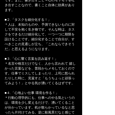
です。また、書き出すこと＝心のモヤモヤを吐
き出すことなので、書くこと自体に効果があり
ます。
■２.「タスクを細分化する！」
＊人は、未知のものや、予測できないものに対
して不安を抱く生き物です。そんな時は、タス
クをできるだけ細分化して、一つ一つに期限を
設けることです。細分化することで自分が、す
べきことの見通しが立ち、「これならできそう
だ」と思えるようになります。
■３.「心に響く言葉を読み返す！」
＊名言や格言だけでなく、人から言われて 嬉し
かった言葉などを、普段からメモしておくので
す。仕事でミスしてしまったり、上司に怒られ
たりした時に、見返すと「もうちょっと頑張っ
てみよう！」とやる気が湧いてくるはずです。
■４.「心地よい仕事 環境を作る！」
＊行動心理学的にも、仕事へのやる気というの
は、環境を少し変えるだけで、湧いてくること
が分かっています。机が散らかっているなと思
ったら片付けてみる。逆に殺風景だなと感じて