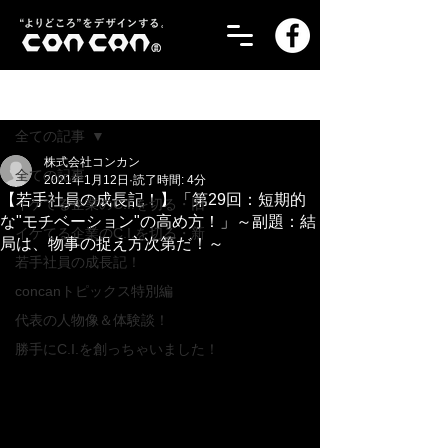
記事
全ての記事
株式会社コンカン
全ての記事
2021年1月12日
読了時間: 4分
【若手社員の成長記！】「第29回：短期的
イケてる企業のC.I.を切る・旧
な"モチベーション"の高め方！」～副題：結
イケてる企業のC.I.を切る・新
局は、物事の捉え方次第だ！～
若手社員の成長記！
concanトピックス特別編
代表の人物像＆体験談！
勝手にC.I.を創っちゃいました！