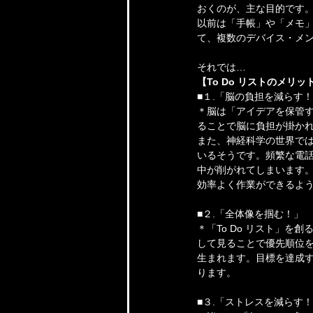
おくのが、主な目的です
以前は「手帳」や「メモ」
て、複数のデバイス・メ
それでは…
【To Do リストのメリッ
■１.「脳の負担を減らす
＊脳は「アイデアを保管
ることで脳に負担が掛か
また、神経科学の世界では
いるそうです。頻繁な電
中が削がれてしまいます。
効率よく作業ができるよ
■２.「全体像を掴む！」
＊「To Do リスト」
して見ることで優先順位
生まれます。目標を達成
ります。
■３.「ストレスを減らす