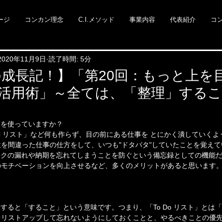
ージ
コンカン理念
C.I.メソッド
事業内容
代表紹介
コ
2020年11月9日
読了時間: 5分
成長記！】「第20回：もっと上を
スト活用術」～全ては、「整理」する
ト」を使っていますか？
 Do リスト」など何も作らず、目の前にある仕事を とにかく潰していく
を間違った仕事の仕方をして、いつも"ドタバタ"していたことを覚えて
、タスクの漏れや納期を忘れてしまうことを防ぐという備忘録としての機能
のモチベーションを向上させるなど、多くのメリットがあると思います
直訳すると「すること」という意味です。つまり、「To Do リスト」と
をリストアップして忘れないようにしておくことと、やるべきことの優