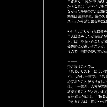
＊皆さん 「何か やり残
か？これは「ツァイガル
なかった事柄の方が記憶に
効果は 緩和され、脳のス
スト」から消し去る時に
■４.「サボりそうな自分
＊人は楽をしたがる生き物
ト」は、やるべきことが
優先順位が高いタスクが、
うので、時間の使い方が
ーーー
◎と言うことで…
「To Do リスト」につ
す。しかし 一方で、「To
めて居たことがありまし
は、「手書き」の方が管
継続することだと思いま
また 個人的には、「To
できるものは、直ぐやって