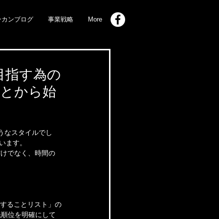
ンカンブログ
事業戦略
More
目指す為の
ことから始
ようなスタイルでし
います。
だけでなく、時間の
。
は「することリスト」の
先順位を明確にして