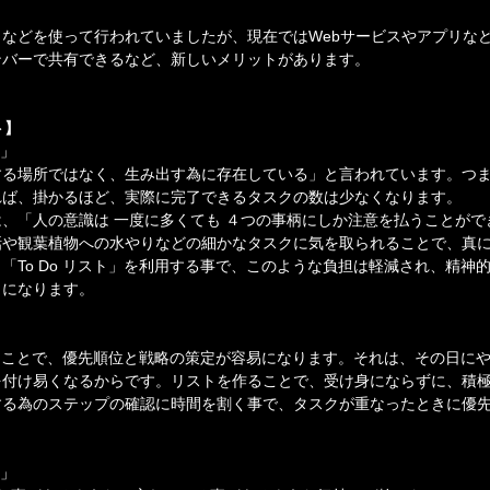
。
などを使って行われていましたが、現在ではWebサービスやアプリな
ンバーで共有できるなど、新しいメリットがあります。
ト】
！」
する場所ではなく、生み出す為に存在している」と言われています。つ
れば、掛かるほど、実際に完了できるタスクの数は少なくなります。
、「人の意識は 一度に多くても ４つの事柄にしか注意を払うことがで
話や観葉植物への水やりなどの細かなタスクに気を取られることで、真
「To Do リスト」を利用する事で、このような負担は軽減され、精神
うになります。
を創ることで、優先順位と戦略の策定が容易になります。それは、その日に
を付け易くなるからです。リストを作ることで、受け身にならずに、積
する為のステップの確認に時間を割く事で、タスクが重なったときに優
！」