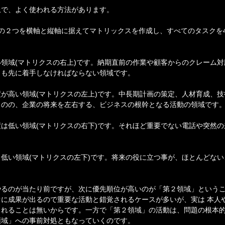
上で、よく使われる方法があります。
】
の２つを横軸と縦軸に据えてマトリックスを作成し、すべてのタスクを
領域(マトリクスの右上)です。納期直前の作業や顧客からのクレーム
りも先に着手しなければならない領域です。
が高い領域(マトリクスの左上)です。中長期計画の策定、人材育成、
ものの、企業の将来を左右する、ビジネスの根幹となる活動の領域です
は低い領域(マトリクスの右下)です。それほど重要でない電話や突然
低い領域(マトリクスの左下)です。将来の役に立つ事が、ほとんどな
やるのが当たり前ですが、次に優先順位が高いのが「第２領域」という
に成果が出るので重要な活動と錯覚されるケースが多いが、実は 本人
されることは無いからです。一方で「第２領域」の活動は、問題の根本
領域」への事前対処ともなっていくのです。