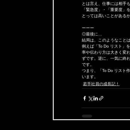
とは言え、仕事には相手
「緊急度」・「重要度」
とっては高いことがある
ーーー
◎最後に…
結局は、このようなこと
例えば「To Do リス
率や伝わり方は大きく変
ずです。逆に、一気に終
です。
つまり、「To Do リ
います。
若手社員の成長記！