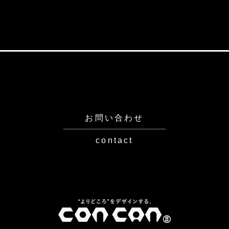
【若手社員の成長期！】「目
【若
標に突き進むための『エフィ
の時
カシー』とは？！」～根拠の
とは
無い"自信"こそ大切だ！～
身に
ろう
お問い合わせ
contact