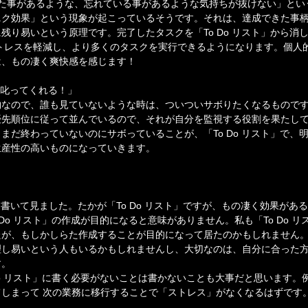
した事があるような、忘れている事があるような気持ちが抜けない」とい
ニク効果」という現象が起こっているそうです。それは、達成できた事
残り易いという原理です。完了したタスクを「To Do リスト」から消
トレスを軽減し、より多くのタスクを実行できるようになります。個人的にも
は、もの凄く爽快感を感じます！
を叱ってくれる！」
なので、誰も見ていないような時は、ついついサボりたくなるものです。「
優先順位に従って並んでいるので、それが自分を監視する役割を果たし
まだ終わっていないのにサボっていることが、「To Do リスト」で、
生産性の高いものになっていきます。
いて書いて見ました。たかが「To Do リスト」ですが、もの凄く効果が
 Do リスト」の作成が目的になると意味がありません。私も「To Do 
たが、もしかしらた作成することが目的になって居たのかもしれません
理し易いという人もいるかもしれませんし、大切なのは、自分に合った
す。
 Do リスト」に書く必要がないことは書かないことも大事だと思います。
しまって 次の業務に移行することで「ストレス」がなくなるはずです