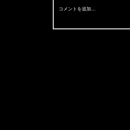
コメントを追加…
【若手社員の成長期！】「上
手な目標の立て方とは？！」
～副題：目標の立て方が、
「人生」に直結する～