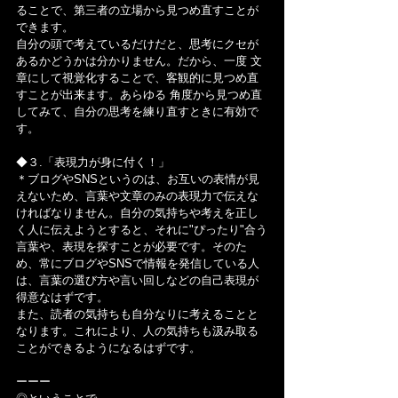
ることで、第三者の立場から見つめ直すことが
できます。
自分の頭で考えているだけだと、思考にクセが
あるかどうかは分かりません。だから、一度 文
章にして視覚化することで、客観的に見つめ直
すことが出来ます。あらゆる 角度から見つめ直
してみて、自分の思考を練り直すときに有効で
す。
◆３.「表現力が身に付く！」
＊ブログやSNSというのは、お互いの表情が見
えないため、言葉や文章のみの表現力で伝えな
ければなりません。自分の気持ちや考えを正し
く人に伝えようとすると、それに"ぴったり"合う
言葉や、表現を探すことが必要です。そのた
め、常にブログやSNSで情報を発信している人
は、言葉の選び方や言い回しなどの自己表現が
得意なはずです。
また、読者の気持ちも自分なりに考えることと
なります。これにより、人の気持ちも汲み取る
ことができるようになるはずです。
ーーー