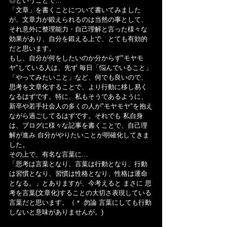
◎ということで…
「文章」を書くことについて書いてみました
が、文章力が鍛えられるのは当然の事として、
それ意外に整理能力・自己理解と言った様々な
効果があり、自分を鍛える上で、とても有効的
だと思います。
もし、自分が何をしたいのか分からず"モヤモ
ヤ"している人は、先ず 毎日「悩んでいること」
「やってみたいこと」など、何でも良いので、
思考を文章化することで、より行動に移し易く
なるはずです。特に、私もそうであるように、
新卒や若手社会人の多くの人が"モヤモヤ"を抱え
ながら過ごしてるはずです。それでも 私自身
は、ブログに様々な記事を書くことで、自己理
解が進み 自分がやりたいことが明確化してきま
した。
その上で、有名な言葉に…
「思考は言葉となり、言葉は行動となり、行動
は習慣となり、習慣は性格となり、性格は運命
となる。」とありますが、今考えると まさに 思
考を言葉(文章化)することの大切さ表現している
言葉だと思います。（＊ 勿論 言葉にしても行動
しないと意味がありませんが。)