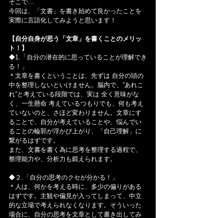
そこで…
今回は、「文書」を書き始めて良かったことを
実際に言語化してみようと思います！
【自分自身が思う「文章」を書くことのメリッ
ト！】
◆1.「自分の潜在的に思っていることが理解でき
る！」
＊文章を書くということは、先ずは 自分の頭の
中を整理しないといけません。脳内で、”あれこ
れ”と考えている段階では、実は 全く意味がな
く、一生懸命 考えているつもりでも、何も考え
ていないのと、さほど変わりません。文章にす
ることで、自分が考えていることや、悩んでい
ることの輪郭が浮かび上がり、「自己理解」に
繋がるはずです。
また、文書を書く為に思考を整理する過程で、
整理能力や、分析力も鍛えられます。
◆２.「自分の思考のクセが分かる！」
＊人は、何かを考える時に、多少の偏りがある
はずです。主観や偏見が入ってしまって、中立
的な立場で考えられなくなります。そういった
場合に、自分の思考を文章として書き出してみ