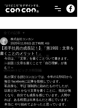
記事
全ての記事
株式会社コンカン
全ての記事
2020年11月6日
読了時間: 4分
【若手社員の成長記！】「第19回：文章を
イケてる企業のC.I.を切る・旧
書くことのメリット！」
イケてる企業のC.I.を切る・新
今日は、「文章」を書くことついて書きます。
若手社員の成長記！
～副題：文章を書くことで「自己理解」が進
む！～
concanトピックス特別編
私が属する(株)コンカンでは、今年の1月6日から
代表の人物像＆体験談！
毎日 facebookに記事を投稿しています。
勝手にC.I.を創っちゃいました！
私自身も、半ば 強制的に始めたものでしたが、
以前と比べ かなり文章を書くことに、抵抗が無
くなり、自分でも成長を感じています。人間や
れば、ある程度は出来るんだと感じています。
本当に やり始めてよかったと思っています。