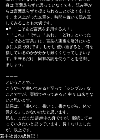
身は 言葉足らずと思っていなくても、読み手か
らは言葉足らずと捉えられることがよくありま
す。出来上がった文章を、時間を置いて読み直
してみることも大切です。
■５.「こそあど言葉を多用する人！」
＊「これ」「それ」「あれ」「どれ」といった
「こそあど言葉」は、言葉の重複を避けたいと
きに大変 便利です。しかし 使い過ぎると、何を
指しているのかが分かり難くくなってしまいま
す。出来るだけ、固有名詞を使うことを意識し
ましょう。
ーーー
ということで…
こうやって書いてみると至って「シンプル」な
ことですが、実戦でやってみると 中々 出来きな
いと思います。
結局は、「書いて、書いて、書きながら、体で
覚える」しかないのだと思います。
私も、まだまだ 訓練中の身ですが、継続してや
っていきたいと思っています。長くなりました
が、以上です。
若手社員の成長記！