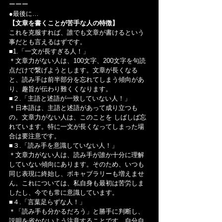
ーーー
●最後に…
【文章を書くことが苦手な人の特徴】
これを克服すれば、誰でも文章が書けるという
事だとも言えるはずです。
■1.「一文が長すぎる人！」
＊文章力がない人は、100文字、200文字を句読
点だけで繋げようとします。文章が長くなる
と、読み手は前半部分を忘れてしまう傾向があ
り、趣旨が伝わり難くくなります。
■２.「主語と述語が一致していない人！」
＊日本語は、主語と述語があって成り立つも
の。文章力がない人は、このことを しばしば忘
れています。特に一文が長くなってしまった場
合は要注意です。
■３.「読み手を意識していない人！」
＊文章力がない人は、読み手が誰か十分に理解
していない傾向にあります。そのため、いつも
同じ表現に終始し、ボキャブラリーも増えませ
ん。これについては、私自身も最初は苦労しま
したし、今でも常に意識しています。
■４.「言葉足らずな人！」
＊「読み手も分かるだろう」と勝手に判断し、
説明を省かないよう注意することです。自分自