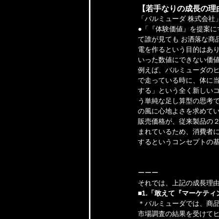
【若手なりの成長の理
「バルミューダ 株式会社
●「『体験価値』を提案
て誰が見ても お洒落な商
電を作るという目的はあ
いった数値にできない価
例えば、バルミューダのヒ
で走っている時に、体に当
する」という全く新しいコ
う単純な足し算型の思考で
の風に心地よさを求めて
販売価格が、従来製品の２
まれているため、消費者
するというコンセプトの
ーーー
それでは、上記の成長理由
■1.「敢えて『マーケテ
＊バルミューダでは、商
市場調査の結果を受けて