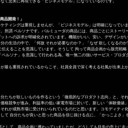
りなく忠実に再現できる「ビジネスモデル」になっているのです。
た商品開発！」
ーケティングは重視しませんが、「ビジネスモデル」は明確になってい
。所謂 ペルソナです。バルミューダの商品には、商品ごとにストーリ
ゲットへの訴求が明確化されています。機能がいい、安い、デザインが
分の生活の中で、「何故 それが必要なのか？」「なぜ 欲しくなるのか
に伝えることを意識しています。そうして 拘って商品企画から販売戦略
「ペルソナ」を意識して行われる為、唯一無二の強いサービス・プロダ
」が最も重視されているからこそ、社員全員で深く考える社風が出来上
自分たちが欲しいものを作るという「徹底的なプロダクト志向」と、そ
。価格競争が進み、利益率の低い家電市場に於いて、新しい「体験価値
、それが成熟市場に受けれいられているのだと思います。コモディティ
して 自分たちが良いと思った商品を信じ抜ける点に、「かっこよさ」
部として、商品企画に携わっていましたが、どうしても目先の売上に走