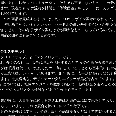
思います。しかし バルミューダは「そもそも市場にないもの」「自分
ます。現在でも その流れを踏襲し「体験価値」をモットーに、カテゴ
発し続けています。
一つの商品が完成するまでには、約2,000のデザイン案が出されてい
」「使い易すそうか？」といった、ハードルの高い基準ポイントが幾つ
きません。その為 デザイン案だけでも膨大なものになっているのです
た商品の開発にも活きてくるのです。
ビジネスモデル！」
「クリエイティブ」と「テクノロジー」です。
は、多くの会社は、広告代理店を活用することで その企画から媒体選
ダは 商品は使っていただくために存在していることから基本的にお金
が広告活動という考えがあります。また 仮に、広告活動を行う場合も
います。社員構成も、デザイナーやクリエイターが殆どを占めています
ー」については、社内エンジニアを数多く抱えて、技術検証を進めるため
クやビジネスリスクの検討などまでも自社で行っています。
業が故に、大量生産に於ける製造工程は外部の工場に委託をしており、
となっています。これは競合と比べて約２倍の数字です。
部分のみを外部に委託し、企画、設計や品質検査などは全て内製化する