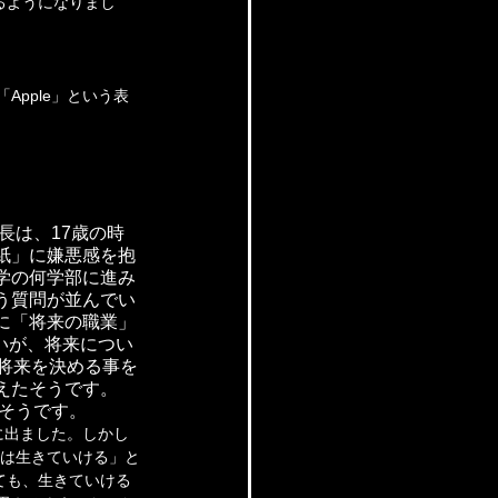
るようになりまし
pple」という表
長は、17歳の時
紙」に嫌悪感を抱
学の何学部に進み
う質問が並んでい
に「将来の職業」
ないが、将来につい
将来を決める事を
えたそうです。
そうです。
出ました。しかし 
人は生きていける」と
ても、生きていける