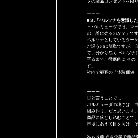
ダの製品コンセプトを限
ーーー
■３.「ペルソナを意識し
＊バルミューダでは、マ
の、誰に売るのか？」です
ペルソナとしているター
だ謳うのは簡単ですが、自
て、分かり易く ペルソナ
至るまで、徹底的に その
す。
社内で顧客の「体験価値
ーーー
◎と言うことで…
バルミューダの凄さは、
組み作り」だと思います
商品に落とし込むことで
市場にあえて目を向け、そ
私も以前 通販企業で商品