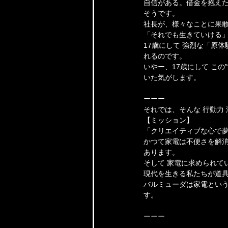
自信がある。借金を抱えた
そうです。
社長が、様々なことに果
「それでも生きていける
17歳にして 強烈な「原
れるのです。
いやー、17歳にして この
いた気がします。
ーーー
それでは、そんな 行動力
【ミッション】
「クリエイティブな心で
かつて家電は不便さを解
あります。
そして 家電に求められて
現代を生きる私たちが道
バルミューダは家電とい
す。
ーーー