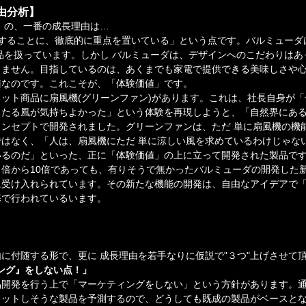
由分析】
」の、一番の成長理由は…
にすることに、徹底的に重点を置いている」という点です。バルミューダ
品を扱っています。しかし バルミューダは、デザインへのこだわりはあ
りません。目指しているのは、あくまでも家電で提供できる美味しさや
値なのです。これこそが、「体験価値」です。
ット商品に扇風機(グリーンファン)があります。これは、社長自身が
たる風が気持ちよかった」という体験を再現しようと、「自然界にある
ンセプトで開発されました。グリーンファンは、ただ 単に扇風機の機
はなく、「人は、扇風機にただ 単に涼しい風を求めているわけじゃな
いるのだ」といった、正に「体験価値」の上に立って開発された製品で
倍から10倍であっても、有りそうで無かったバルミューダの開発した
に受け入れられています。その新たな機能の開発は、自由なアイデアで
基で行われているいます。
に付随する形で、更に 成長理由を若手なりに仮説で"３つ"上げさせて
ィング』をしない点！」
品開発を行う上で「マーケティングをしない」という方針があります。
ヒットしそうな製品を予測するので、どうしても既成の製品がベースと