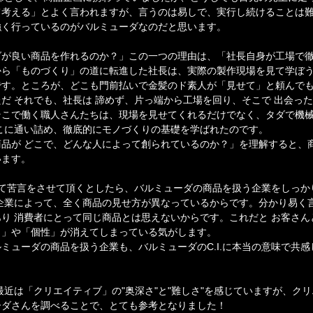
て考える」とよく言われますが、言うのは易しで、実行し続けることは
強く行っているのがバルミューダなのだと思います。
ダが良い商品を作れるのか？」この一つの理由は、「社長自身が工場で
から「ものづくり」の道に転進した社長は、実際の製作現場を見て学ぼ
です。ところが、どこも門前払いで金髪のド素人が「見せて」と頼んで
だ それでも、社長は 諦めず、片っ端から工場を回り、そこで 出会っ
そこで働く職人さんたちは、現場を見せてくれるだけでなく、タダで機
こに通い詰め、徹底的にモノづくりの基礎を学ばれたのです。
品が どこで、どんな人によって創られているのか？」を理解すると、
います。
して苦言をさせて頂くとしたら、バルミューダの商品を扱う企業をしっか
企業によって、全く商品の見せ方が異なっているからです。分かり易く
り 消費者にとって同じ商品とは思えないからです。これだと お客さん
り」や「個性」が消えてしまっている気がします。
ミューダの商品を扱う企業も、バルミューダのC.I.に本当の意味で共
最近は「クリエイティブ」の"奥深さ"と"難しさ"を感じていますが、ク
ーダさんを調べることで、とても参考となりました！