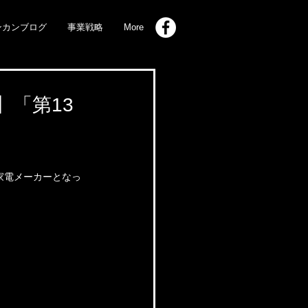
ンカンブログ
事業戦略
More
】「第13
の家電メーカーとなっ