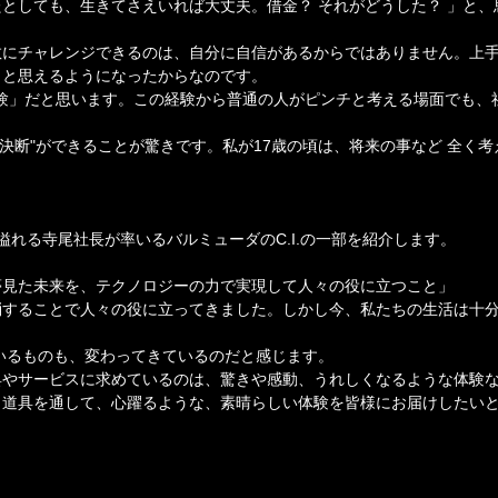
としても、生きてさえいれば大丈夫。借金？ それがどうした？ 」と、
敢にチャレンジできるのは、自分に自信があるからではありません。上
」と思えるようになったからなのです。
体験」だと思います。この経験から普通の人がピンチと考える場面でも、
"決断"ができることが驚きです。私が17歳の頃は、将来の事など 全く考
 溢れる寺尾社長が率いるバルミューダのC.I.の一部を紹介します。
夢見た未来を、テクノロジーの力で実現して人々の役に立つこと」
消することで人々の役に立ってきました。しかし今、私たちの生活は十
いるものも、変わってきているのだと感じます。
具やサービスに求めているのは、驚きや感動、うれしくなるような体験
う道具を通して、心躍るような、素晴らしい体験を皆様にお届けしたい