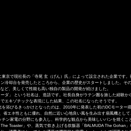
年に東京で現社長の「寺尾 玄（げん）氏」によって設立された企業です。
コン冷却台を発売したところから、企業の歴史がスタートしました。そ
トなど、美しくて性能も高い独自の製品の開発が続けました。
ーダ」 という社名は、造語です。社長自身がラテン圏を旅した経験か
クでエキゾチックな表現にした結果、この社名になったそうです。
を浴びるきっかけとなったのは、2010年に発表した初のDCモーター搭載
静音性、省エネ性ともに優れ、自然に近い心地良い風を生み出す扇風機とし
キッチン家電の分野にも参入し、科学的な観点から美味しいパンを焼くこ
The Toaster」や、蒸気で炊き上げる炊飯器「BALMUDA The Goh