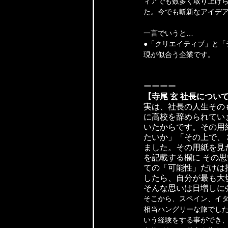
ィアでも数多く取り上げら
た。今でも斬新なアイデ
一言でいうと…
●「クリエイティブ」と「
現が似合う企業です。
ーーーー
【寺尾 玄 社長につい
実は、社長の人生その
に高校を辞められてい
いたからです。その用
たいか」「その上で、
ました。その用紙を見
を記載する欄に その思
ての「可能性」だけは
したら、自分が最も大
そんな思いは日増しに
そこから、スペイン、イタ
相当ハングリーな旅でした
いう経験をする事ができ、