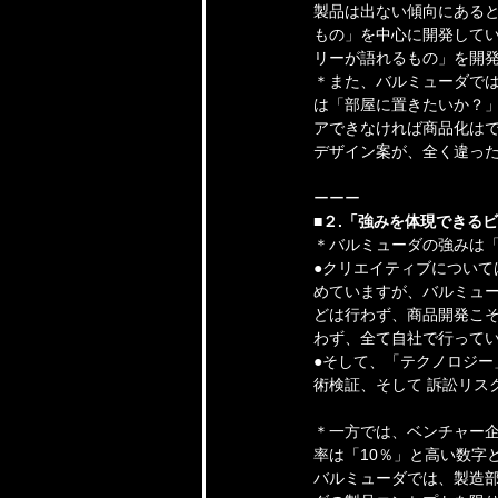
製品は出ない傾向にあると
もの」を中心に開発してい
リーが語れるもの」を開
＊また、バルミューダでは
は「部屋に置きたいか？
アできなければ商品化はで
デザイン案が、全く違っ
ーーー
■２.「強みを体現できる
＊バルミューダの強みは
●クリエイティブについて
めていますが、バルミュー
どは行わず、商品開発こそ
わず、全て自社で行って
●そして、「テクノロジ
術検証、そして 訴訟リス
＊一方では、ベンチャー企
率は「10％」と高い数字
バルミューダでは、製造