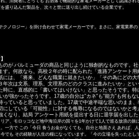
れ、消費者にとっても お洒落で機能的な家電メーカーとして認識され
アを盛り込んだ製品を、次々と世に送り出し続けている企業です。
テクノロジー」を掛け合わせて家電メーカーです。まさに、家電業界の「A
て】
ものが バルミューダの商品と同じように独創的なものです。社
ます。何故なら、高校２年の時に配られた「進路アンケート用
紙には、「将来、どんな職業に就きたいか」「その為にどの大
３年次は文系、理系、文理系のどのクラスに進みたいか」とい
た時に、直感的に「書いてはいけない」と思ったそうです。特
いが強かったそうです。17歳の自分は"カネ"も"能力"も何も
持っていると思っていました。17歳で中途半端な思いのまま、
切にしている「可能性」に対する侮辱になるのではないかと考
強くなり、結局 アンケート用紙を提出する日に退学届を出した
リア、モロッコなど地中海沿岸の国々を1年かけて1人で巡る放浪の旅に
。一方で この「今日 食うお金がなくても、自分と地面さえ あれば、
今でも その経験が人生の糧になっています。「今の立場を失ったとし