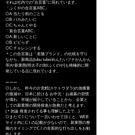
それは社内での"合言葉"に現れています。
「ふくやの合言葉ABC」
◎A:当たり前のことを
◎B:バカみたいに
◎C:ちゃんとやる
「新合言葉ABC」
◎A.新しいことに
◎B.ビビらず
◎C.チャレンジする
＊この合言葉は「老舗ブランド」の伝統を守り
ながら、新商品(tubu tube/めんたいツナかんかん
等)や新業態(明太子の卸/ふくのや)も積極的に開
発している点に現れています。
ーーー
◎しかし、昨今の介党鱈(スケトウダラ)の漁獲量
の激減や、日本に於ける お中元・お歳暮の習慣
が薄れ、市場が縮小していることから、企業と
しての新業態の開発推進が急務だと考えます。
(＊勿論 推進されてる事も理解した上で…)
◎また C.I.について一言いわせて頂くと、WEB
サイト内にC.I.の記載が少ないので、新業態の整
備のタイミングでC.I.の全面的な打ち出しをお勧
めします。