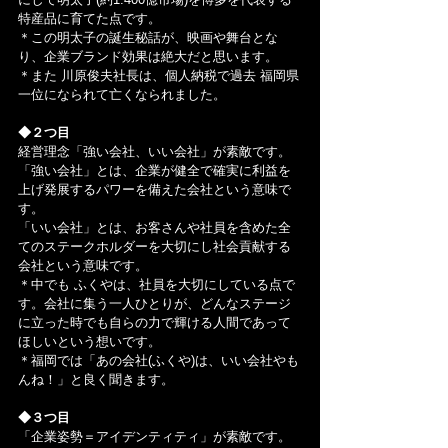
特産品に育てた点です。
＊この明太子の誕生秘話が、映画や舞台とな
り、企業ブランド効果は絶大だと思います。
＊また 川原俊夫社長は、個人納税で過去 福岡県
一位になられて亡くなられました。
◆２つ目
経営理念「強い会社、いい会社」が素敵です。
「強い会社」とは、企業が健全で確実に利益を
上げ発展するパワーを備えた会社という意味で
す。
「いい会社」とは、お客さんや社員を含めた全
てのステークホルダーを大切にし社会貢献する
会社という意味です。
＊中でも ふくやは、社員を大切にしている点で
す。会社に集う一人ひとりが、どんなステージ
に立った時でも自らの力で輝ける人間であって
ほしいという想いです。
＊福岡では「あの会社(ふくや)は、いい会社やも
んね！」と良く聞きます。
◆３つ目
「企業姿勢＝アイデンティティ」が素敵です。