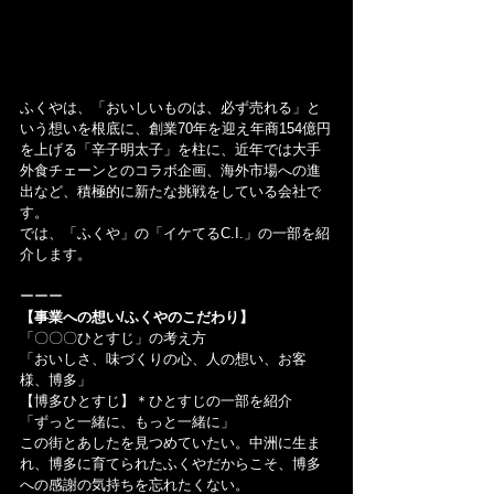
ふくやは、「おいしいものは、必ず売れる」と
いう想いを根底に、創業70年を迎え年商154億円
を上げる「辛子明太子」を柱に、近年では大手
外食チェーンとのコラボ企画、海外市場への進
出など、積極的に新たな挑戦をしている会社で
す。
では、「ふくや」の「イケてるC.I.」の一部を紹
介します。
ーーー
【事業への想い/ふくやのこだわり】
「〇〇〇ひとすじ」の考え方
「おいしさ、味づくりの心、人の想い、お客
様、博多」
【博多ひとすじ】＊ひとすじの一部を紹介
「ずっと一緒に、もっと一緒に」
この街とあしたを見つめていたい。中洲に生ま
れ、博多に育てられたふくやだからこそ、博多
への感謝の気持ちを忘れたくない。