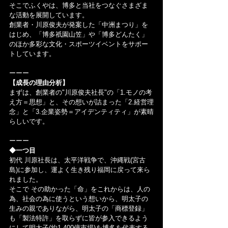
そこでふくやは、博多と当社をつなぐさまざま
な活動を展開しています。
創業者・川原俊夫が発案した「中洲まつり」を
はじめ、「博多祇園山笠」や「博多どんたく」
のほか多彩な文化・スポーツイベントをサポー
トしています。
ーーー
【成長の理由分析】
まずは、創業者の"川原俊夫社長"の「1.モノの考
え方＝思想」と、その想いが詰まった「2.経営理
念」と「3.企業姿勢＝アイデンティティ」が素晴
らしいです。
ーーー
◆一つ目
初代 川原社長は、太平洋戦争で、沖縄戦(宮古
島)に参加し、運よく生き残り福岡に戻って来ら
れました。
そこで その助かった「命」をこれからは、人の
為、社会の為に使うという想いから、明太子の
生みの親でありながら、明太子の「商標登録」
も「製法特許」を取らずに皆が参入できるよう
にして明太子(約1.400億市場)を博多を代表する