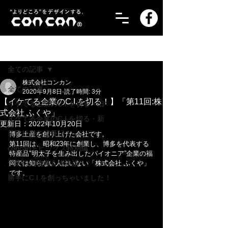
記事
全ての記事
株式会社コンカン
全ての記事
2020年9月8日
読了時間: 3分
【イケてる企業のC.I.を切る！】「第11回:株
イケてる企業のC.I.を切る・旧
式会社 ふくや」
イケてる企業のC.I.を切る・新
更新日：
2022年10月20日
若手社員の成長記！
博多土産を創り上げた会社です。
第11回は、昭和23年に創業し、博多を代表する
concanトピックス特別編
特産品"明太子を生み出したパイオニア”企業の福
代表の人物像＆体験談！
岡では知らない人はいない「株式会社 ふくや」
です。
勝手にC.I.を創っちゃいました！