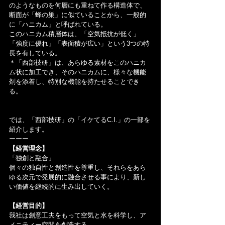
のようなものを何層にも重ねて作る構造体で、
断面が「蜂の巣」に似ていることから、一般的
に「ハニカム」と呼ばれている。
このハニカム積層体は、「空気抵抗が低く」
「強度に優れ」「表面積が広い」という3つの特
長を有している。
＊「西部技研」は、あらゆる素材をこのハニカ
ム状に加工でき、そのハニカムに、様々な機能
剤を添着し、特別な機能を持たせることでき
る。
では、「西部技研」の「イケてるC.I.」の一部を
紹介します。
ーーー
【経営理念】
「独創と融合」
個々の独自性と創造性を尊重し、それらをあら
ゆる次元で発展的に融合させる事により、新し
い価値を継続的に生み出していく。
【経営目的】
我社は創意工夫をもって空気と水を科学し、ア
メニティー空間を創造する。