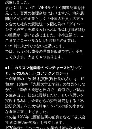
想像しました。
また C.I.について、WEBサイトや関連記事を拝
見して、言葉の整理余地はありますが、海外展
開がメインの企業らしく「外国人社員」の方々
を含めた社内の意識統一を図る為の「ダイバー
シティ経営」を取り入れられいるC.I.(行動指針)
の整備が、凄いと感じました。中小企業で、こ
こまでグローバルなC.I.をお持ちの企業は、
中々 特に九州ではないと思います。
では、もう少し成長の理由を仮説ですが、分析
してみます。大きく４つあります。
■1.「カリスマ創業者のベンチャースピリッツ
と、そのDNA！」(コアテクノロジー)
＊創業者の「故 隈 利實氏(現社長の父)」は、昭
和30年代後半 「九州大学工学部」の教員をしな
がら、「独自の発想と技術で、真似でない製品
を生み出し、社会に貢献したい」という思いを
実現する為に、企業からの委託研究をする「私
設研究所」を九大箱崎キャンパスの前の小さな
な倉庫に立ち上げました。
その後 1965年に西部技研の前身となる「株式会
社 西部技術研究所」を設立します。
1970年代に「ハニカム」の製造技術を確立させ