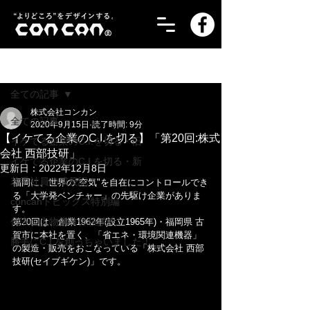
記事
全ての記事
株式会社コンカン
全ての記事
2020年9月15日
読了時間: 9分
【イケてる企業のC.I.を切る】「第20回:株式
イケてる企業のC.I.を切る・旧
会社 西部技研」
イケてる企業のC.I.を切る・新
更新日：
2022年12月8日
若手社員の成長記！
福岡に、世界の"空気"を自在にコントロールでき
る「大学発ベンチャー」の先駆け企業がありま
concanトピックス特別編
す。
代表の人物像＆体験談！
第20回は、創業1962年(設立1965年)・福岡県 古
賀市に本社を置く、「省エネ・環境関連機器」
勝手にC.I.を創っちゃいました！
の製造・販売をおこなっている「株式会社 西部
技研(セイブギケン)」です。