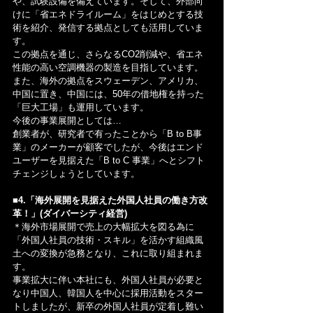
や、試験設備を備えています。そして、外部向
けに「省エネドライルーム」をはじめとする技
術を紹介、発信する拠点としても活用していま
す。
この拠点を通じ、さらなるCO2削減や、省エネ
性能の高い空調機器の製造を目指しています。
また、海外の拠点をスウェーデン、アメリカ、
中国に置き、中国には、50年の借地権を持った
「巨大工場」も運用しています。
今後の事業展開としては…
創業者が、研究者で有ったことから「B to B事
業」のメーカーが顧客でしたが、今後はエンド
ユーザーを見据えた「B to C 事業」へとシフト
チェンジしょうとしています。
■4.「海外展開を見据えた外国人社員の働き方改
革！」(ダイバーシティ経営)
＊海外市場展開で売上の大幅拡大を図る為に
「外国人社員の技術・スキル」を活かす組織風
土への変換が急務となり、これに取り組まれま
す。
事業拡大に伴い本社にも、外国人社員が必要と
なり中国人、韓国人を中心に採用活動をスター
トしましたが、新卒の外国人社員が定着し難い