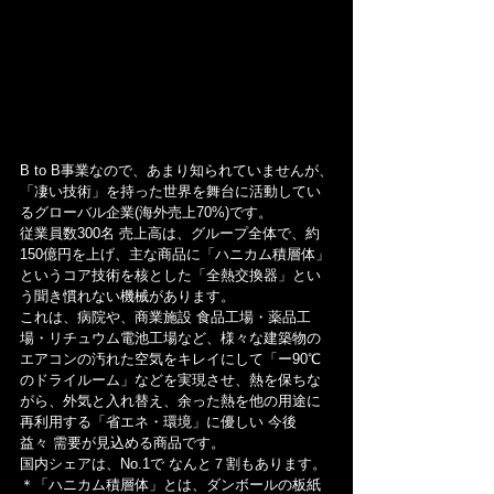
B to B事業なので、あまり知られていませんが、
「凄い技術」を持った世界を舞台に活動してい
るグローバル企業(海外売上70%)です。
従業員数300名 売上高は、グループ全体で、約
150億円を上げ、主な商品に「ハニカム積層体」
というコア技術を核とした「全熱交換器」とい
う聞き慣れない機械があります。
これは、病院や、商業施設 食品工場・薬品工
場・リチュウム電池工場など、様々な建築物の
エアコンの汚れた空気をキレイにして「ー90℃
のドライルーム」などを実現させ、熱を保ちな
がら、外気と入れ替え、余った熱を他の用途に
再利用する「省エネ・環境」に優しい 今後 
益々 需要が見込める商品です。
国内シェアは、No.1で なんと７割もあります。
＊「ハニカム積層体」とは、ダンボールの板紙