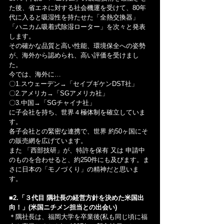
た後、省エネに対する社会機運を受けて、80年
代に入ると吸湿性を持たせた「全熱交換器」
「ハニカム吸着式除湿ローター」を次々と発表
します。
その確かな品質と高い性能、環境保全への姿勢
が、海外から認められ、高い評価を受けまし
た。
今では、海外に…
〇1.スウェーデン→「セイブギケンDST社」
〇2.アメリカ→「SGアメリカ社」
〇3.中国→「SGチャイナ社」
に子会社を持ち、世界４極体制を確立していま
す。
各子会社との緊密な連携で、世界 約50ヶ国にそ
の販売網を広げています。
また 「西部技研」が、特許を保有 又は 申請中
のものを合わせると、約250件にも及びます。ま
さに日本の「モノづくり」の精神だと思いま
す。
■2.「３代目 隅社長の経営方針を決めた米国出
向！」(米国ニチメン担当との出会い)
＊隅社長は、福岡大学を卒業後(私も同じ頃に福