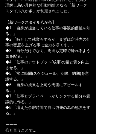
理解し易い具体的な行動指針となる「新ワーク
スタイル八か条」が制定されました。
【新ワークスタイル八か条】
◆1.「自身が担当している仕事の客観的価値を知
る。」
◆2.「時として残業もするが、まずは定時内の仕
事の密度を上げる事に全力を尽くす。」
◆3.「自分だけでなく、周囲も定時で帰れるよう
気を配る。」
◆4.「仕事のアウトプット(成果)の量と質を向上
させる。」
◆5.「常に時間(スケジュール、期限、納期)を意
識する。」
◆6.「自身の成果を上司や周囲にアピールす
る。」
◆7.「仕事とプライベートがリンクする部分を意
識的に作る。」
◆8.「増えた余暇時間で自己啓発の為の勉強をす
る。」
ーーー
◎と言うことで…