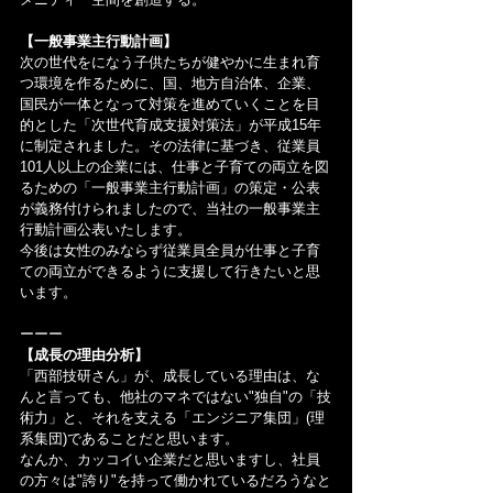
【一般事業主行動計画】
次の世代をになう子供たちが健やかに生まれ育
つ環境を作るために、国、地方自治体、企業、
国民が一体となって対策を進めていくことを目
的とした「次世代育成支援対策法」が平成15年
に制定されました。その法律に基づき、従業員
101人以上の企業には、仕事と子育ての両立を図
るための「一般事業主行動計画」の策定・公表
が義務付けられましたので、当社の一般事業主
行動計画公表いたします。
今後は女性のみならず従業員全員が仕事と子育
ての両立ができるように支援して行きたいと思
います。
ーーー
【成長の理由分析】
「西部技研さん」が、成長している理由は、な
んと言っても、他社のマネではない"独自"の「技
術力」と、それを支える「エンジニア集団」(理
系集団)であることだと思います。
なんか、カッコイい企業だと思いますし、社員
の方々は"誇り"を持って働かれているだろうなと