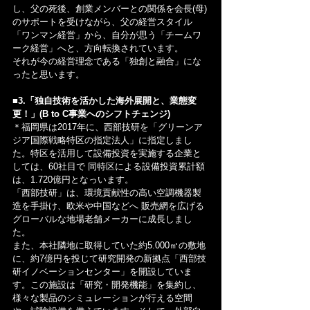
し、父の死後、創業メンバーとの関係を会長(母)
のサポートを受けながら、父の経営スタイル
「ワンマン経営」から、自分が思う「チームワ
ーク経営」へと、方向転換されています。
それが今の経営理念である「独創と融合」にな
ったと思います。
■3.「独自技術を活かした海外展開と、業態変
更！」(B to C事業へのシフトチェンジ)
＊福岡県は2017年に、西部技研を「グリーンア
ジア国際戦略特区の指定法人」に指定しまし
た。特区を活用して設備投資を実施する企業と
しては、60社目で 同特区による設備投資累計額
は、1.720億円となっいます。
「西部技研」は、環境貢献性の高い空調機器製
造を手掛け、欧米や中国などへ 販売網を広げる
グローバルな地場老舗メーカーに成長しまし
た。
また、本社隣地に取得していた約5.000㎡の敷地
に、約7億円を投じて研究開発の新拠点「西部技
研イノベーションセンター」を開設していま
す。この施設は「研究・開発機能」を集約し、
様々な製品のシミュレーションが行える空間