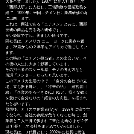
大を卒業しました)、1987年に新入社員として
「西部技研」に入社し、工場勤務や営業勤務を
経て、1990年に米国ニチメン社に業務研修の為
に出向します。
これは、商社である「ニチメン」と共に、西部
技研の商品を売る為の研修です。
良い経験ですね、羨ましい限りです。
隅社長は、アメリカ ニューヨークに拠点を置
き、26歳からの２年半をアメリカで過ごしてい
ます。
この時の「ニチメン担当者」との出会いが、そ
の後の人生に大きく影響しています。
その担当者のスケール感、モノの考え方なと、
所謂「メンター」だったと思います。
このアメリカ生活の中で、「自分の会社での立
場、立ち振る舞い」、「将来の話」「経営者目
線」「企業のあるべき姿(C.I.)など、様々な教え
を受けて自分なりの「経営の方向性」を掴まれ
たと思います。
帰国後、カリスマ創業者(父)が、1997年に癌で亡
くなられ、会社の存続が危うくなった時に、創
業者と二人三脚で歩まれて来た お母さまが２代
目 社長として会社をまとめていかれました。
現社長は、３代目として 2002年に社長に就任