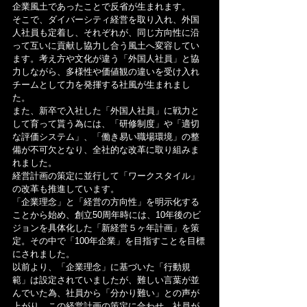
企業風土であったことで反省が生まれます。
そこで、ダイバーシティ経営を取り入れ、外国
人社員も定着し、それぞれが、同じ方向性に沿
って互いに貢献し協力し合う風土へ変容してい
ます。考え方や文化が違う「外国人社員」と協
力しながら、多様性や価値観の違いを受け入れ
チームとして力を発揮する社風が生まれまし
た。
また、新卒で入社した「外国人社員」に戦力と
して育って貰う為には、「研修制度」や「適切
な評価システム」、「働き易い職場環境」の整
備が不可欠となり、全社的な改革に取り組みま
れました。
経営計画の策定に並行して「ワークスタイル」
の改革も推進しています。
「企業理念」と「経営の方向性」を明示化する
ことから始め、創立50周年時には、10年後のビ
ジョンを具体化した「新経営５ヶ年計画」を策
定。その中で「100年企業」を目指すことを目標
にされました。
以前より、「企業理念」に基づいた「行動規
範」は設定されていましたが、難しい言葉が並
んでいた為、社員から「分かり難い」との声が
上がり、この経営計画の策定に合わせ、社員が