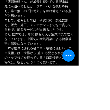
「西部技研さん」が成長し続けている理由は、
先にも述べましたが、グローバルな視野を持
ち、唯一無二の「技術力」を兼ね備えている点
だと思います。
そして、強みとしては、研究開発、製造に加
え、販売、施工、メンテナンスまでを一貫して
自社で、顧客サービスが出来ることです。
また 世界では、年間 数百万人が空気汚染で亡く
なっています。中国での大気汚染による健康被
害も深刻になっています。
日本が世界に誇れる省エネ・環境に優しい「エ
コ技術」は、世界から 益々 必要とされます。そ
のトップ技術を持っている「西部技研さん」の
将来は、明るいとつくづく思います。
しかし、一つ言わせて頂くと、技術会社の為、
一般生活者を対象とした商品を開発されるので
あれば、今までの「商品名」では難しく、耳に
残らないので、覚えられないと思います。
今後、世界で市場を獲得する為には、「クリエ
イティブ」の力が是非物で、必要になります。
世界企業が持っている力を「BTCモデル」と表
現されます。
＊BTC→Bussiness Technoloqy Creative
＊BTCモデル企業→アップル・ダイソン・