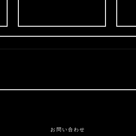
【若手社員の成長期！】「目
【若
標に突き進むための『エフィ
の時
カシー』とは？！」～根拠の
とは
無い"自信"こそ大切だ！～
身に
ろう
お問い合わせ