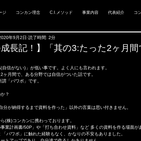
ージ
コンカン理念
C.I.メソッド
事業内容
代表紹介
コ
2020年9月2日
読了時間: 2分
成長記！】「其の3:たった2ヶ月間
」
(自信がない)」が低い事です。よく人にも言われます。
2ヶ月間で、ある分野では自信がついた話です。
所謂「パワポ」です。
のか？
「自分が納得するまで資料を作った」以外の言葉は思い付きません。
ら(株)コンカンに携わっております。
事業計画書/50P」や「打ち合わせ資料」など 多くの資料を作る場面が
 「パワポ」に触れた経験もなく、かなりの不安もありました。
タートアップであり、自分達で作るしかありません。