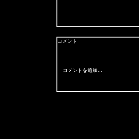
コメント
コメントを追加…
【若手社員の成長期！】「上
手な目標の立て方とは？！」
～副題：目標の立て方が、
「人生」に直結する～