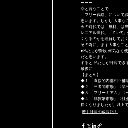
ーーー
◎と言うことで…
「フリー戦略」について調
思います。しかし 大事な
今の時代では「無料」は
レニアル世代」「Z世代」
くなるのかを理解してお
その為に、まず大事なこ
●私たちが普段 何気なく
だと思います。
すると 私たちが許容でき
最後に…
【まとめ】
◆１.「直接的内部相互補
◆２.「三者間市場」⇒第
◆３.「フリーミアム」⇒
◆４.「非貨幣市場」⇒社
長くなりましたが、以上
若手社員の成長記！