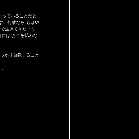
かっていることだと
す。何故なら もはや
前で生きてきた「ミ
何には お金を払わな
しっかり自覚すること
す。