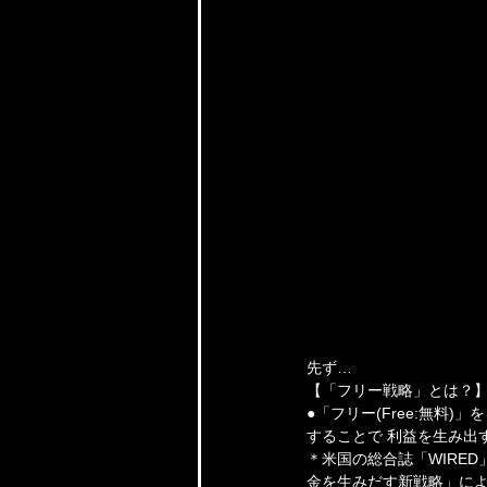
先ず…
【「フリー戦略」とは？
●「フリー(Free:無
することで 利益を生み出
＊米国の総合誌「WIRE
金を生みだす新戦略」に