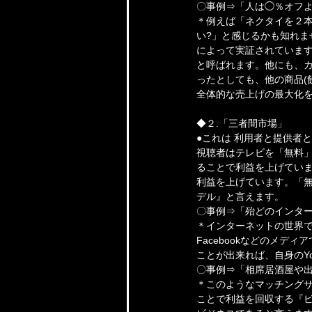
〇事例⇒「人は◯％オフ
＊例えば「ネクタイを２本
い?」と感じるかも知れ
によって実証されています。こ
と呼ばれます。他にも、カ
ったとしても、他の商品(
全体的な売上げの最大化
◆２.「三者間市場」
●これは 利用者と提供者
視聴者はテレビを「無料
ることで利益を上げていま
利益を上げています。「
デル』と言えます。
〇事例⇒「殆どのインタ
＊インターネットの世界では
Facebookなどのメ
ことが出来れば、自身のY
〇事例⇒「相席居酒屋や
＊このようなマッチング
ことで利益を回収する『