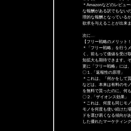
＊Amazonなどのレビ
な報酬がある訳でもない
理的な報酬となっているか
欲求を与えることが出来ま
次に…
【フリー戦略のメリット
＊「フリー戦略」を行うメ
く、前もって価値を受け取
知拡大も期待できます。
更に「フリー戦略」には、
〇１.「返報性の原理」
＊これは、「何かをして
などは、本来は有料のモ
を無料で貰ったのに、何
〇２.「ザイオンス効果」
＊これは、何度も同じモ
モノを何度も使い続けた場
ドを選び易くなる傾向があ
した優れたマーケティン