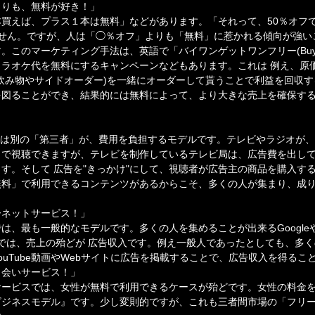
よりも、無料が好き！」
買えば、プラス１本は無料」などがあります。「それって、50％オフ
ません。ですが、人は「◯％オフ」よりも「無料」に惹かれる傾向が強い
のマーケティング手法は、英語で「バイワンゲットワンフリー(Buy one Ge
ラオケ代を無料にするキャンペーンなどもあります。これは 例え、原
飲み物やサイドオーダー)を一緒にオーダーして貰うことで利益を回収
を図ることができ、結果的には無料によって、より大きな売上を確保す
とは別の「第三者」が、費用を負担するモデルです。テレビやラジオが
」で視聴できますが、テレビを制作しているテレビ局は、広告費を出し
す。そして 広告を"きっかけ"にして、視聴者が広告主の商品を購入す
無料」で利用できるコンテンツがあるからこそ、多くの人が集まり、成
ーネットサービス！」
、最も一般的なモデルです。多くの人を集めることが出来るGoogleやY
ディアでは、売上の殆どが 広告収入です。例え一般人であったとしても、多
ouTube動画やWebサイトに広告を掲載することで、広告収入を得るこ
出会いサービス！」
サービスでは、女性が無料で利用できるケースが殆どです。女性の料金
ビジネスモデル』です。少し変則的ですが、これも三者間市場の「フリ