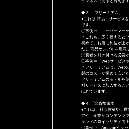
ビジネスであると言えま
◆３.「フリーミアム」
●これは 商品・サービス
です。
〇事例⇒「スーパーマー
＊これも、広く捉えると
初めて、お店に利益が上
だし 商品サンプルを用意
消費者を引き付ける必要
〇事例⇒「Webサービス
＊フリーミアムは、Web
製のコストが極めて安いた
フリーミアムのモデルを使
料サービスに加入するこ
ばれています。
◆４.「非貨幣市場」
●これは、社会貢献や、
アや、企業がコンテンツマ
ランドのロイヤリティ向
〇事例⇒「Amazonや