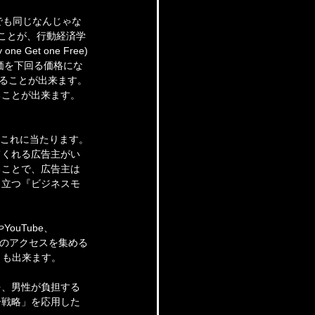
でも同じなんじゃな
ことが、行動経済学
t one Free)
価を下回る価格にな
することが出来ます。
ることが出来ます。
、これに当たります。
てくれる広告主がい
ることで、広告主は
り立つ『ビジネスモ
ouTube、
くのアクセスを集める
とも出来ます。
を、男性が負担する
ー戦略」を応用した