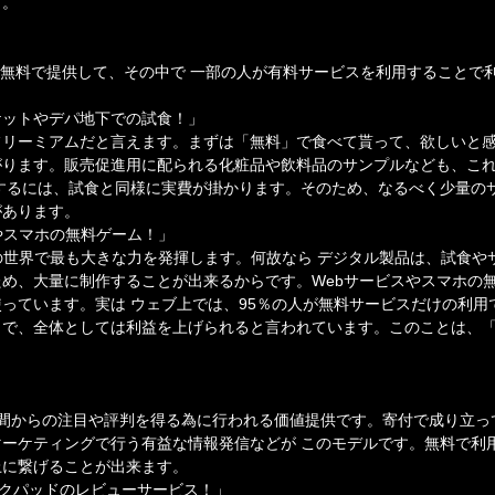
す。
を無料で提供して、その中で 一部の人が有料サービスを利用することで
ケットやデパ地下での試食！」
フリーミアムだと言えます。まずは「無料」で食べて貰って、欲しいと
がります。販売促進用に配られる化粧品や飲料品のサンプルなども、こ
するには、試食と同様に実費が掛かります。そのため、なるべく少量の
があります。
やスマホの無料ゲーム！」
の世界で最も大きな力を発揮します。何故なら デジタル製品は、試食や
め、大量に制作することが出来るからです。Webサービスやスマホの
っています。実は ウェブ上では、95％の人が無料サービスだけの利用
とで、全体としては利益を上げられると言われています。このことは、
世間からの注目や評判を得る為に行われる価値提供です。寄付で成り立っ
ーケティングで行う有益な情報発信などが このモデルです。無料で利
上に繋げることが出来ます。
クックパッドのレビューサービス！」