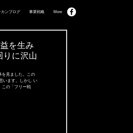
ンカンブログ
事業戦略
More
利益を生み
回りに沢山
事を見ました。この
思います。しかし い
、この「フリー戦