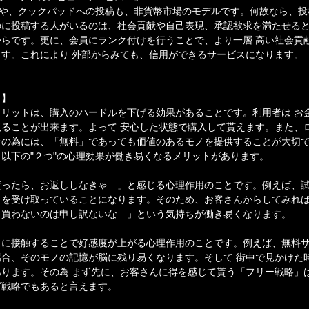
ューや、クックパッドへの投稿も、非貨幣市場のモデルです。何故なら、
のに投稿する人がいるのは、社会貢献や自己表現、承認欲求を満たせる
らです。更に、会員にランク付けを行うことで、より一層 高い社会貢
す。これにより 外部からみても、信用ができるサービスになります。
！】
リットは、購入のハードルを下げる効果があることです。利用者は お
ることが出来ます。よって 安心した状態で購入して貰えます。また、
その為には、「無料」であっても価値のあるモノを提供することが大切
以下の"２つ"の心理効果が働き易くなるメリットがあります。
貰ったら、お返ししなきゃ…」と感じる心理作用のことです。例えば、
ノを受け取っていることになります。そのため、お客さんからしてみれ
も買わないのは申し訳ないな…」という気持ちが働き易くなります。
ノに接触することで好感度が上がる心理作用のことです。例えば、無料
合、そのモノの記憶が脳に残り易くなります。そして 街中で見かけた
ります。その為 まず先に、お客さんに得を感じて貰う「フリー戦略」
グ戦略でもあると言えます。