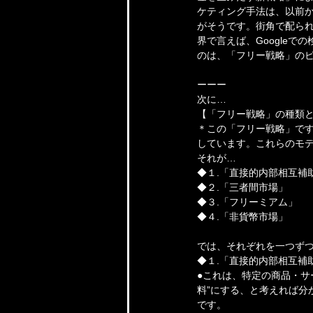
ケティング手法は、以前
がそうです。街角で配ら
界で言えば、Google
のは、「フリー戦略」の
ーーー
次に…
【「フリー戦略」の種類
＊この「フリー戦略」です
しています。これらのモ
それが…
◆１.「直接的内部相互補
◆２.「三者間市場」
◆３.「フリーミアム」
◆４.「非貨幣市場」
では、それぞれを一つず
◆１.「直接的内部相互補
●これは、特定の商品・サ
料”にする、と考えれば分
です。