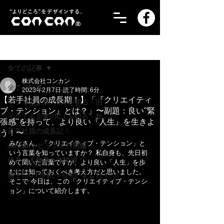
記事
全ての記事
株式会社コンカン
全ての記事
2023年2月7日
読了時間: 6分
【若手社員の成長期！】「『クリエイティ
イケてる企業のC.I.を切る・旧
ブ・テンション』とは？」〜副題：良い"緊
イケてる企業のC.I.を切る・新
張感"を持って、より良い『人生』を生きよ
若手社員の成長記！
う！〜
みなさん、「クリエイティブ・テンション」と
concanトピックス特別編
いう言葉を知っていますか？ 私自身も、先日初
代表の人物像＆体験談！
めて聞いた言葉ですが、より良い「人生」を歩
むには知っておくべき考え方だと思いました。
勝手にC.I.を創っちゃいました！
そこで 今日は、この「クリエイティブ・テンシ
ョン」について紹介します。