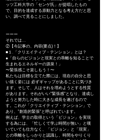
ッツ工科大学の「センゲ氏」が提唱したもの
で、目的を達成する原動力となる考え方だと思
い、調べて見ることにしました。
ーーー
それでは…
②【今記事の、内容(要点)！】
■１.「クリエイティブ・テンション」とは？
●「自らのビジョンと現実との乖離を知ることで
生まれるエネルギーの源泉！」
〜緊張感こそ楽しもう！〜
私たちは目標を立てた際には、現在の自分と思
い描く姿には 必ずギャップがあることに気づき
ます。そして、人はそれを埋めようとする性質
があります。それがいい"緊張感"となり、達成し
ようと努力した時に大きな成長を遂げるので
す。これが「クリエイティブ・テンション」で
あり、"創造的緊張"と呼ばれています。
例えば、学士の取得という「ビジョン」を実現
する為には、「忙しくて学ぶ時間が無い」と嘆
いていても仕方なく、「ビジョン」と「現実」
との乖離をしっかりと認識し、時間をやりくり