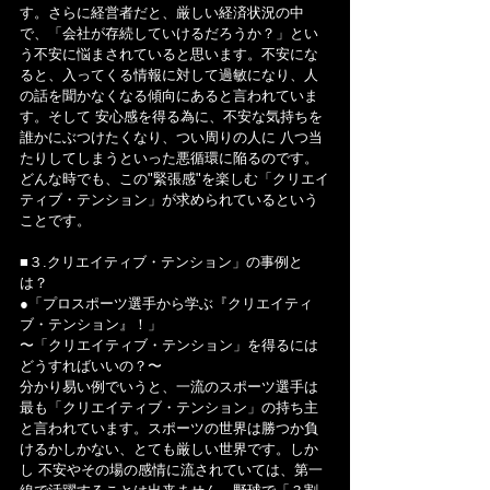
す。さらに経営者だと、厳しい経済状況の中
で、「会社が存続していけるだろうか？」とい
う不安に悩まされていると思います。不安にな
ると、入ってくる情報に対して過敏になり、人
の話を聞かなくなる傾向にあると言われていま
す。そして 安心感を得る為に、不安な気持ちを
誰かにぶつけたくなり、つい周りの人に 八つ当
たりしてしまうといった悪循環に陥るのです。
どんな時でも、この"緊張感"を楽しむ「クリエイ
ティブ・テンション」が求められているという
ことです。
■３.クリエイティブ・テンション」の事例と
は？
●「プロスポーツ選手から学ぶ『クリエイティ
ブ・テンション』！」
〜「クリエイティブ・テンション」を得るには
どうすればいいの？〜
分かり易い例でいうと、一流のスポーツ選手は
最も「クリエイティブ・テンション」の持ち主
と言われています。スポーツの世界は勝つか負
けるかしかない、とても厳しい世界です。しか
し 不安やその場の感情に流されていては、第一