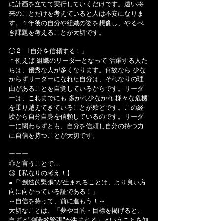
に計画を立てて実行していくだけです。遠い将
来のことだけを考えていると人は不安になりま
す。１年後の自分や組織の姿を想像し、やるべ
き課題を考えることが大切です。
◯２.「自分を信頼する！」
＊例えば 組織のリーダーとなって 活躍する人た
ちは、優秀な人が多くなります。何故なら 少な
からずリーダーになれた自分は、それなりの理
由があることを自覚しているからです。リーダ
ーは、これまでにも 多かれ少なかれ 様々な危機
を乗り越えてきていることが殆どです。この経
験から自分自身を信頼しているのです。リーダ
ーに関わらずとも、自分を信頼し自分の持つ力
に自信を持つことが大切です。
ーーー
◎と言うことで…
③【私なりの考え！】
●「"創造的緊張"が生まれることは、より良い方
向に向かっている証である！」
～自信を持って、前に進もう！～
大切なことは、「夢や目的・目標を掲げると、
自ずと"創造的緊張"が生まれる」ということを知