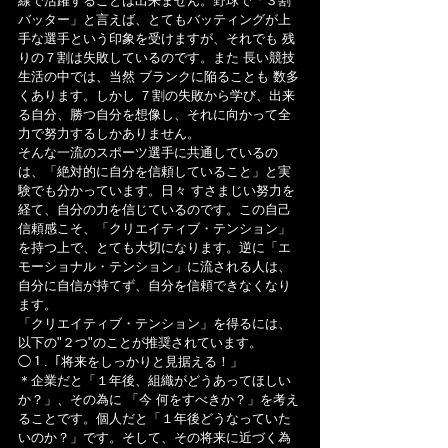
線で活躍することは出来ません。野球で「３割
バッター」と言えば、とてもバッティングが上
手な選手という印象を受けますが、それでも 残
りの７割は失敗しているのです。また 長い競技
生活の中では、当然 ブランクに陥ることも 数多
くあります。しかし ７割の失敗から学び、出来
る自分、勝つ自分を想像し、それに向かって全
力で努力するしかありません。
そんな一流のスポーツ選手に共通しているの
は、「絶対的に自分を信頼していること」と実
験でも分かっています。日々 すさまじい努力を
経て、自分の力を信じているのです。この自己
信頼感こそ、「クリエイティブ・テンション」
を持つ上で、とても大切になります。逆に「エ
モーショナル・テンション」に流される人は、
自分に自信が持てず、自分を信頼できなくなり
ます。
「クリエイティブ・テンション」を得るには、
以下の"２つ"のことが推奨されています。
◯１.「将来をしっかりと見据える！」
＊企業だと「１年後、組織がどうあってほしい
か？」、その為に 「今 何をすべきか？」を考え
ることです。個人だと「１年後どうなっていた
いのか？」です。そして、その将来に近づく為