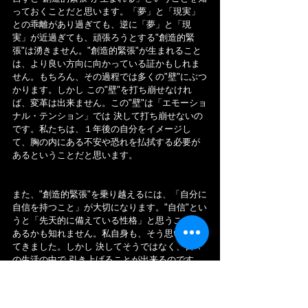
っておくことだと思います。「夢」と「現実」
との乖離があり過ぎても、逆に「夢」と「現
実」が近過ぎても、頑張ろうとする"創造的緊
張"は湧きません。"創造的緊張"が生まれること
は、より良い方向に向かっている証かもしれま
せん。もちろん、その過程では多くの"壁"にぶつ
かります。しかし この"壁"を打ち崩せなけれ
ば、変革は出来ません。この"壁"は「エモーショ
ナル・テンション」では 決して打ち崩せないの
です。私たちは、１年後の自分をイメージし
て、胸の内にある不安や恐れを払拭する必要が
あるということだと思います。
また、"創造的緊張"を乗り越えるには、「自分に
自信を持つこと」が大切になります。"自信"とい
うと「先天的に備えている性格」と思うことも
あるかも知れません。私自身も、そう思い続け
てきました。しかし 決してそうではなく、日々
の生活の中で 引き上げることが出来るのです。
何故なら、"自信"は普段から自分との約束を守る
ことで芽生えてくるものだからです。
世の中で １番約束を破り易い相手こそ「自分」