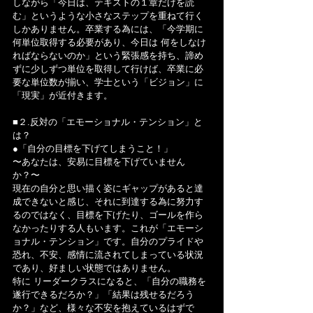
しながら「今日は、テキストの１章だけを読
む」というような小さなステップを重ねて行く
しかありません。卒業する為には、「今学期に
何単位取得する必要があり、今日は 何をしなけ
ればならないのか」という緊張感を持ち、諦め
ずに少しずつ単位を取得して行けば、卒業に必
要な単位数が揃い、学士という「ビジョン」に
「現実」が近付きます。
■２.反対の「エモーショナル・テンション」と
は？
●「自分の目標を下げてしまうこと！」
〜あなたは、安易に目標を下げていません
か？〜
現在の自分と思い描く姿にギャップがあると達
成できないと感じ、それに到達する為に努力す
るのではなく、目標を下げたり、ゴールを作ら
なかったりする人もいます。これが「エモーシ
ョナル・テンション」です。自分のプライドや
恐れ、不安、感情に流されてしまっている状況
であり、好ましい状態ではありません。
特に リーダークラスになると、「自分の職務を
遂行できるだろか？」「結果は残せるだろう
か？」など、様々な不安を抱えているはずで