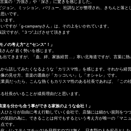
凄く、言葉の「力強さ」や「深さ」に驚きを感じました。
ビジョン、ミッション、バリュー、社訓などが整理され、きちんと落と
な思いです。
思います。
ですが「g-campanyさん」は、その上をいかれています。
仮説ですが、"３つ"上げさせて頂きます
"モノの考え方"と"センス"！」
員さんが 若く勢いを感じます。
中にも出てきますが、「血、絆、家族経営…」寒い北海道ですが、言葉に
。
気から話してみたくなるような「カリスマ性」を感じます。それから経
映像の見せ方、音楽の選曲が「カッコいい」し「オシャレ」です。
」の一従業員だったら、こんな熱くもカリスマ性のある社長であれば、「この
ある社長がいることが成長理由だと思います。
喜怒哀楽を分かち合う事ができる家族のような会社！」
一人ひとりが自由に考え行動していく会社で、店舗には細かい規則をつ
まの笑顔の為に、できることは何でもするという考え方が唯一の「マニ
る点です。
化」(システムマチック)を目指すのでは無く、日本型の人を起点とし