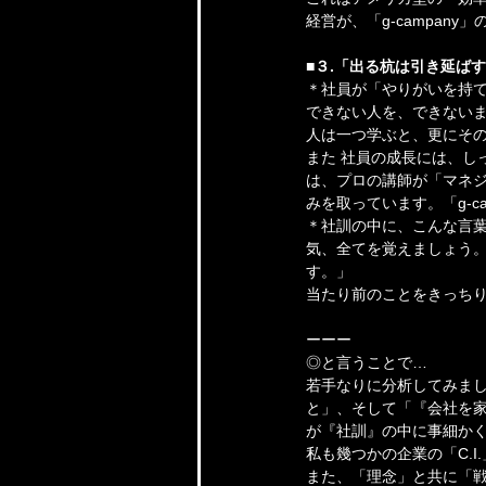
経営が、「g-campany
■３.「出る杭は引き延ば
＊社員が「やりがいを持て
できない人を、できないま
人は一つ学ぶと、更にそ
また 社員の成長には、し
は、プロの講師が「マネ
みを取っています。「g-
＊社訓の中に、こんな言
気、全てを覚えましょう
す。」
当たり前のことをきっち
ーーー
◎と言うことで…
若手なりに分析してみまし
と」、そして「『会社を
が『社訓』の中に事細か
私も幾つかの企業の「C.I
また、「理念」と共に「