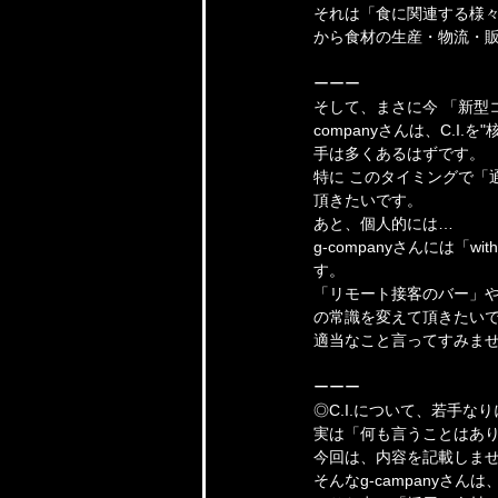
それは「食に関連する様々
から食材の生産・物流・
ーーー
そして、まさに今 「新型
companyさんは、C.
手は多くあるはずです。
特に このタイミングで「
頂きたいです。
あと、個人的には…
g-companyさんには
す。
「リモート接客のバー」や
の常識を変えて頂きたい
適当なこと言ってすみま
ーーー
◎C.I.について、若手
実は「何も言うことはあ
今回は、内容を記載しま
そんなg-campany