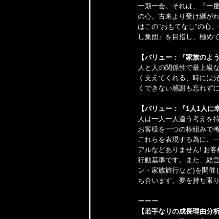
一期一会。それは、『一
の心。古来より受け継がれ
はこの"おもてなし"の心
し集団』を目指し、極め
【バリュー：『家族のよ
人と人の関係性で最上級
く支えてくれる、時には兄
くできない感謝も忘れず
【バリュー：『1人1人に
人は一人一人違う考えを持
お客様を一つの枠組みで
これらを表現する為に、
アルなどありません! お
行動基準です。また、経営
ン・家族旅行など)を開催
ち合います。夢を持ち限
ーーー
【若手なりの成長理由分