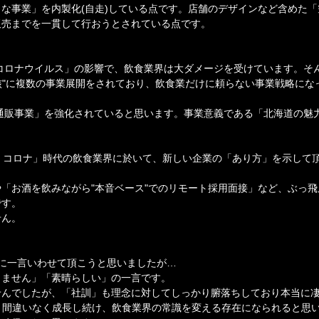
な事業」を内製化(自走)している点です。店舗のデザインなど含めた
販売までを一貫して行おうとされている点です。
コロナウイルス」の影響で、飲食業界は大ダメージを受けています。そん
I.を"核"に複数の事業展開をされており、飲食業だけに頼らない事業戦略に
通販事業」を強化されていると思います。事業意義である「北海道の魅
「with コロナ」時代の飲食業界に於いて、新しい企業の「あり方」を示し
「お酒を飲みながら"本音ベース"でのリモート採用面接」など、ぶっ
です。
せん。
なりに一言いわせて頂こうと思いましたが…
りません」「素晴らしい」の一言です。
せんでしたが、「社訓」も理念に対してしっかり腑落ちしており本当に
さんは、間違いなく成長し続け、飲食業界の常識を変える存在になられると思