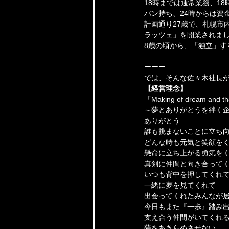
18時までは通常業務、1
バン持ち、24時からは資
計画通り27歳で、札幌市
ラッツェ」を開業されま
8歳の頃から、「独立」
ーーー
では、そんな佐々木社長が
【経営理念】
「Making of dream and t
～夢とありがとうを絆く
ありがとう
誰も挑まないことに立ち
どんな時も元気と笑顔を
懸命に立ち上がる勇気を
真剣に仲間と向き合って
いつも背中を押してくれ
一緒に夢を見てくれて
出会ってくれたみんなが
今日もまた『一歩』踏み
支え合う仲間がいてくれ
夢をあきらめさせない