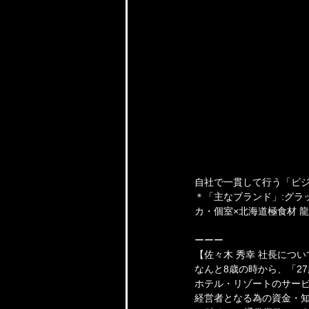
自社で一貫して行う「ビ
＊「主なブランド」:グラ
カ・個室×北海道極食材 
ーーー
【佐々木 秀幸 社長につい
なんと8歳の時から、「2
ホテル・リゾートのサー
経営者となる為の資金・知