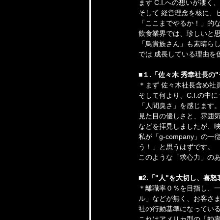
まず C.I.への想いが
そして 経営理念を核に、
「ここまでやるか！」的
飲食業界では、珍しいと
「鳥貴族さん」も素晴らしい
では 成長している理由を
■１.「佐々木 秀幸社長の
＊まず 佐々木社長含め社
そして何より、C.I.の
「人間臭さ」を感じます
見た目の優しさと、雰囲
などを拝見しましたが、
私が「g-company
う！」と思うはずです。
このような「求心力」の
■2.「"人"を大切し、
＊離職率０％を目指し、
ル」などが無く、お客さ
社の行動基準になってい
これはアメリカ型の「効率