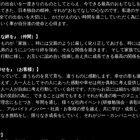
度の出会いを一度きりのものとしてとらえ、今できる最高のおもてなし
てきた、日本独自の精神。それが“おもてなし”の心なのです。私達の
。全ての出会いを大切にし、かけがえのない時間を過ごしていただく為
ていく事が自分達の使命と心得ます。
うな絆を』（仲間）】
なものが「家族」。時には父親のように厳しく叱り正してあげる、時に
弟のようにぶつかり絆を深め、そんな関係を築きます。 そして家族で
に行動に移し、お互いに認め合い指摘し合え共に成長できる最高の関係
幸せを』（お客様）】
っていて、違うものを見て育ち、違うものに感動します。幸せの形も違
考えず、人一人としてその人にあった感動や幸せは何か真剣に考え提供
一人一人が自由に考え行動していく会社です。だからお店には細かい規
客様の笑顔の為に、できることは何でもする！それが私達の唯一のマニュ
理念にもとづき、年間を通し、様々な社内イベント(研修勉強会・表彰
し、アルバイトメンバー・社員・お客様の壁を越え、共に学び・成長し
りなき挑戦をし、限りなき成長をしていく、それがジー・カンパニーと
析】