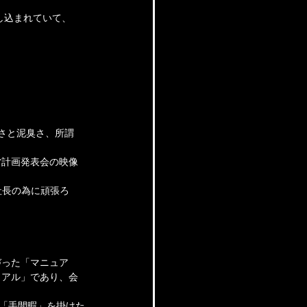
し込まれていて、
熱さと泥臭さ、所謂
営計画発表会の映像
社長の為に頑張ろ
づった「マニュア
ュアル」であり、会
た「手間暇」を掛けた