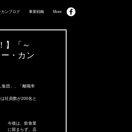
ンカンブログ
事業戦略
More
"！】「～
(ジー・カン
し集団」、「離職率
は社員数が200名と
今後は、飲食業
に留まらず、店