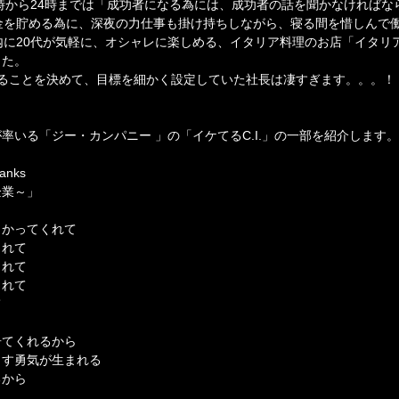
8時から24時までは「成功者になる為には、成功者の話を聞かなければな
金を貯める為に、深夜の力仕事も掛け持ちしながら、寝る間を惜しんで
内に20代が気軽に、オシャレに楽しめる、イタリア料理のお店「イタリ
した。
することを決めて、目標を細かく設定していた社長は凄すぎます。。。！
率いる「ジー・カンパニー 」の「イケてるC.I.」の一部を紹介します。
hanks
企業～」
向かってくれて
くれて
くれて
くれて
て
居てくれるから
出す勇気が生まれる
るから