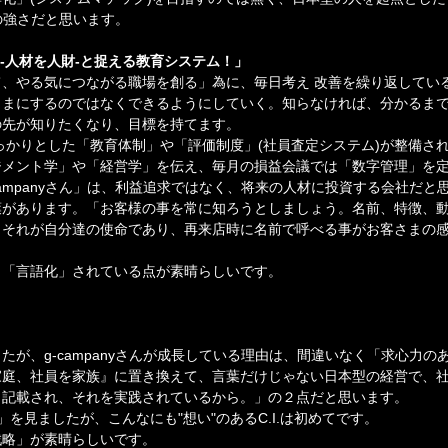
」の強さだと思います。
す-人材を人財-と捉える教育システム！」
、やる気につながる職場を創る」為に、毎日考え 改善を繰り返してい
まにするのではなくできるようにしていく。知らなければ、分かるまで
の先が知りたくなり、目標を持てます。
っかりとした「教育体制」や「評価制度」(社員査定システム)が整備さ
ジメント学」や「経営学」を伝え、毎月の損益会議では「数字管理」を
campanyさん」は、利益追求ではなく、将来の人材に投資する会社だと
葉があります。「お客様の事を常に知ろうとしましょう。名前、特徴、
。それが自分達の使命であり、再来店時に名前で呼べる事がお客さまの
り「言語化」されている点が素晴らしいです。
たが、g-campanyさんが成長している理由は、間違いなく「求心力の
家庭、社員を家族』に置き換えて、言葉だけじゃない日本型の経営で、
く記載され、それを実践されているから。」の２点だと思います。
.」を見ましたが、こんなにも"想い"のあるC.I.は初めてです。
戦略」が素晴らしいです。