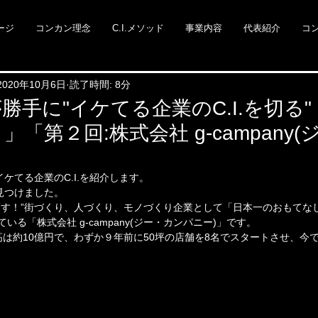
ージ
コンカン理念
C.I.メソッド
事業内容
代表紹介
コ
2020年10月6日
読了時間: 8分
勝手に"イケてる企業のC.I.を切る
「第２回:株式会社 g-campany
ケてる企業のC.I.を紹介します。
見つけました。
覆す！”街づくり、人づくり、モノづくり企業として「日本一のおもてな
いる「株式会社 g-campany(ジー・カンパニー)」です。
高は約10億円で、わずか９年前に50坪の店舗を8名でスタートさせ、今で
。