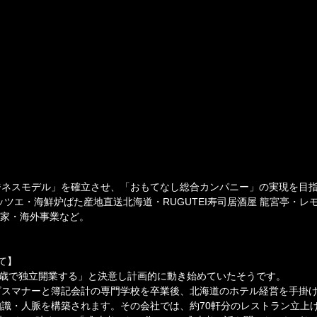
ジネスモデル」を確立させ、「おもてなし総合カンパニー」の実現を目
ッツエ・海鮮炉ばた産地直送北海道・RUGUTEI寿司居酒屋 龍宮亭・レモ
龍家・海外事業など。
て】
7歳で独立開業する」と決意し計画的に動き始めていたそうです。
ビスマナーと簿記会計の専門学校を卒業後、北海道のホテル経営を手掛
識・人脈を構築されます。その会社では、約70軒分のレストラン立上