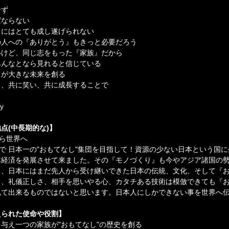
せず
ばならない
しにはとても成し遂げられない
の人への『ありがとう』もきっと必要だろう
いけど、同じ志をもった『家族』だから
みんなとなら見れると信じている
ちが大きな未来を創る
き、共に笑い、共に成長することで
ny　
点(中長期的な)】
から世界へ
"で 日本一の"おもてなし"集団を目指して！資源の少ない日本という国
本経済を発展させて来ました。その『モノづくり』も今やアジア諸国の
し、日本にはまだ先人から受け継いできた日本の伝統、文化、そして『
さ、礼儀正しさ、相手を思いやる心、カタチある技術は模倣できても『
似て出来るものではないと思います。日本人にしかできない事を世界へ
えられた使命や役割】
与え一つの家族が"おもてなし"の歴史を創る