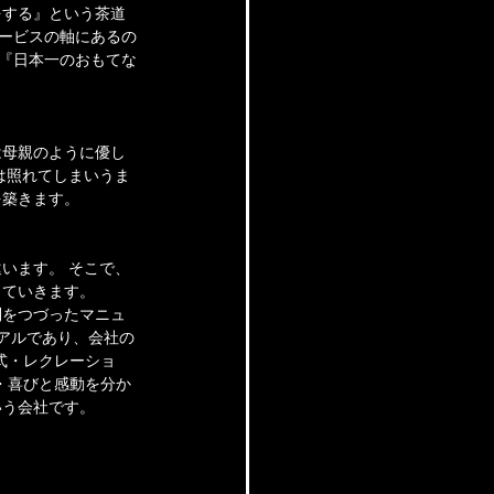
をする』という茶道
サービスの軸にあるの
に『日本一のおもてな
は母親のように優し
は照れてしまいうま
を築きます。
います。 そこで、
していきます。
則をつづったマニュ
アルであり、会社の
式・レクレーショ
・喜びと感動を分か
いう会社です。