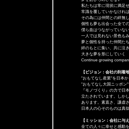
私たちは常に現状に満足
常識を覆していかなけれ
その為には仲間との絆無
個性も夢も出会った全て
僕ら血はつながっていな
一人では見れない景色も
夢と個性を持った仲間た
絆のもとに集い、共に泣
大きな夢を形にしていく
Continue growing compa
【ビジョン：会社の到着地
"おもてなし産業"を日本
"おもてなし大国ニッポン
『モノづくり』の力で日
立たされています。しか
あります。素直さ、謙虚
日本人の心そのものは真
【ミッション：会社に与
全ての人々に幸せと感動を