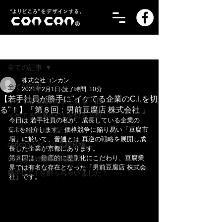
記事
全ての記事
株式会社コンカン
全ての記事
2021年2月1日
読了時間: 10分
【若手社員が勝手に"イケてる企業のC.I.を切
イケてる企業のC.I.を切る・旧
る"！】「第８回：男前豆腐店 株式会社 」
イケてる企業のC.I.を切る・新
今日は 若手社員の私が、成長している企業の
若手社員の成長記！
C.I.を紹介します。価格競争に陥り易い「豆腐市
場」に於いて、普通とは 真逆の戦略を展開し成
concanトピックス特別編
長した企業が京都にあります。
第８回は、徹底的に差別化にこだわり、豆腐業
代表の人物像＆体験談！
界では有名な存在となった「男前豆腐店 株式会
勝手にC.I.を創っちゃいました！
社」です。