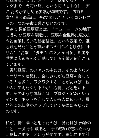
ングまで「男前豆腐」という商品を中心に、実
に お客が楽しめる要素が満載です。"男前豆
腐"と言う商品は、その"楽しさ"というコンセプ
トの一つの要素に過ぎないのです。
因みに 男前豆腐店とは、「ニューヨークの地下
に潜んで 豆腐を製造し、豆腐を全世界に広めよ
うと画策している秘密結社」という設定で、誰
も顔を見たことが無いボスの"ドン"を頂点に"オ
サム"、"お嬢"、"タモツ"の３人が日夜、豆腐を
世界に広めるべく活動している企業と紹介され
ています。
「男前豆腐」のファンの中には、そのようなス
トーリーを連想し、楽しみながら豆腐を食して
いる人も多く、ワクワクすることがあれば、他
の人に伝えたくなるのが「心情」だと思いま
す。そのような気持ちは、ブログ・SNSという
インターネットを介して人から人に伝わり、爆
発的に認知度がアップしていく要因にもなった
のです。
私が、特に凄いと思ったのは、見た目は 勿論の
こと「一度 手に取ると、手の感触で忘れられな
い形状にする」という発想です。細部にまで計