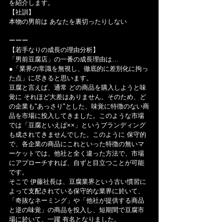
を紹介します。
【社訓】
本物の男前は あなたを裏切ったりしない
ーーー
【若手なりの成長の理由分析】
「男前豆腐店」の一番の成長理由は…
●「業界の常識を無視し、徹底的に差別化に拘っ
た点」に尽きると思います。
豆腐と言えば、通常 どの商品を購入しようと味
覚に それほど大差はありません。そのため、ど
の企業も"あっさり"とした、味覚に特徴のない商
品を市場に投入してきました。このような市場
では「豆腐といえば××」というブランディング
も成されてきませんでした。このように 保守的
で、各企業の商品にこれといった特徴の無いマ
ーケットでは、他社と全く違った方法で、市場
にアプローチすれば、自ずと目立つことが可能
です。
そこで 伊藤社長は、豆腐業界という古い慣習に
よって支配されている保守的な業界に於いて、
「奇抜なネーミング」や「他社が提供する商品
と逆の味覚」の商品を投入し、短期間で豆腐市
場に於いて、一躍 有名となりました。