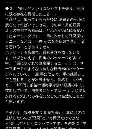
ーーー
◆２.「"楽しさ"というコンセプトを売り、記憶
に残る存在を目指したこと！」
＊商品は、知ってもらった後に 消費者の記憶に
残らなければいけません。その点「男前豆腐
店」の提供する商品は、どれも記憶に残る変わ
ったネーミングです。「風に吹かれて豆腐屋ジ
ョニー」などは、一度 その名を店頭で見かける
と忘れることはありません。
パッケージも店頭で、最も異彩を放っていま
す。豆腐といえば、四角のパッケージが多い
中、「風に吹かれて豆腐屋ジョニー」」は、サ
ーフボードのような大振りな楕円形のパッケー
ジをしていて、一度 手に取ると、手の感覚とし
ても忘れることが出来ません。価格も「300円」
と、「100円」前後の価格帯が多い豆腐の中で、
突出していて、消費者にとっては 一度 店頭で見
かけると気になる存在になるのは当然のことだ
と思います。
＊そんな、異彩を放つ 伊藤社長が、真にお客に
提供したいのは"豆腐"という商品だけではな
く"楽しさ"というコンセプトです。その為に「男
前豆腐店」には、ストーリー設定からテーマソ