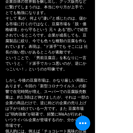
企業自体の世界観を醸し出し、グッズ販売など
に繋げてしまうのは、本当にやり方が上手で、
とても勉強になります。
そして 私が、何より"凄い"と感じたのは、儲か
る市場に行くのではなく、豆腐市場を「脱・価
格破壊」から守るという 元々 ある"想い"で経営
されているところです。企業が成長しても、豆
腐製品に絞り、今でも色々な種類の豆腐を作ら
れています。表現は、"ド派手"でも そこには 社
長の強い想いがあるところが素敵です。
ということで、「男前豆腐店」を私なりに一言
でいうと、「ド派手でカッコ悪いのが、逆にか
っこいい！」というのが印象です。
しかし 今後の豆腐市場は、かなり厳しい局面に
あります。今回の「新型コロナウイルス」の影
響で在宅時間が増え、スーパーでの豆腐販売数
量は、約1.3倍ほど伸びましたが、それは 一部の
企業の商品だけで、逆に殆どの企業の売り上げ
は下がり続けている一方です。また 豆腐市場
は"弱肉強食"が顕著で、頻繁にM&Aが行われ、
いつライバル企業が登場するのか、分からない
市場です。
個人的には、例えば「チョコレート風味の豆腐