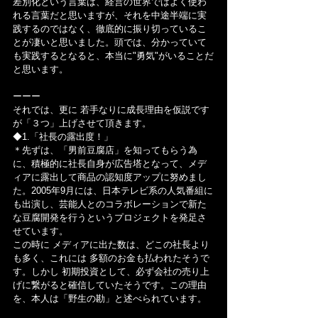
差別化という言葉は、経営の世界ではよく使わ
れる言葉だと思いますが、それを中途半端に実
践するのではなく、徹底的に振り切っているこ
とが凄いと思いました。頭では、分かっていて
も実践するとなると、本当に"勇気"がいることだ
と思います。
ーーー
それでは、更に 若手なりに成長理由を仮説です
が「３つ」上げさせて頂きます。
◆1.「社長の露出度！」
＊先ずは、「男前豆腐店」を知ってもらう為
に、積極的に社長自身が広告塔となって、メデ
ィアに露出して商品の認知度アップに努めまし
た。2005年9月には、日本テレビ系の人気番組に
も出演し、芸能人とのコラボレーションで新た
な豆腐開発を行うというプロジェクトを発足さ
せています。
この時に メディアに出た数は、どこの社長より
も多く、これには 多額のお金も払われたそうで
す。しかし 初期投資として、必ず会社の売り上
げに繋がると確信していたそうです。この理由
を、本人は「野生の勘」と述べられています。