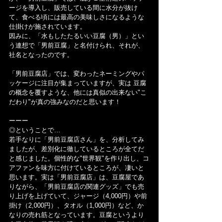
ージを導入し、販売している間に水分が抜け
て、食べる頃には最高の美味しさになるような
仕掛けが施されています。
因みに、「水もしたたるいい豆腐（男）」とい
う連想で「男前豆腐」と名付けられ、それが、
社名となったのです。
「男前豆腐店」では、変わったネーミングやパ
ッケージに注目が集まっていますが、実は 豆腐
の概念を覆すような、他には真似の出来ない"こ
だわり"が真の強みなのだと思います！
ーーー
◎ということで…
若手なりに「男前豆腐店さん」を、分析してみ
ましたが、差別化に徹しているところが全てだ
と感じました。個性的な"世界観"を作り出し、コ
アファンを味方に付けているところが、凄いと
思います。実は「男前豆腐店」は、豆腐屋であ
りながら、「男前豆腐店の関連グッズ」でも売
り上げを上げていて、ジャージ（4,000円）や前
掛け（2,000円）、タオル（1,000円）など、か
なりの売れ筋となっています。豆腐というより