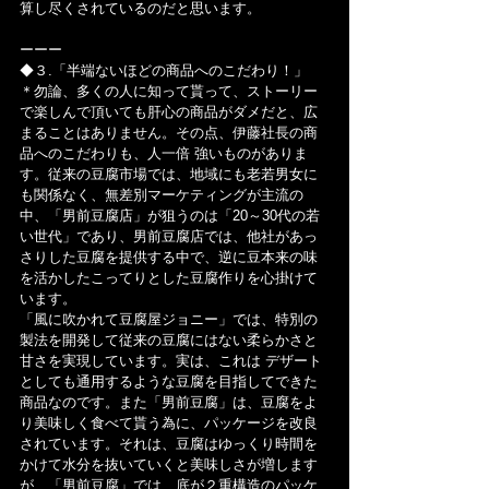
算し尽くされているのだと思います。
ーーー
◆３.「半端ないほどの商品へのこだわり！」
＊勿論、多くの人に知って貰って、ストーリー
で楽しんで頂いても肝心の商品がダメだと、広
まることはありません。その点、伊藤社長の商
品へのこだわりも、人一倍 強いものがありま
す。従来の豆腐市場では、地域にも老若男女に
も関係なく、無差別マーケティングが主流の
中、「男前豆腐店」が狙うのは「20～30代の若
い世代」であり、男前豆腐店では、他社があっ
さりした豆腐を提供する中で、逆に豆本来の味
を活かしたこってりとした豆腐作りを心掛けて
います。
「風に吹かれて豆腐屋ジョニー」では、特別の
製法を開発して従来の豆腐にはない柔らかさと
甘さを実現しています。実は、これは デザート
としても通用するような豆腐を目指してできた
商品なのです。また「男前豆腐」は、豆腐をよ
り美味しく食べて貰う為に、パッケージを改良
されています。それは、豆腐はゆっくり時間を
かけて水分を抜いていくと美味しさが増します
が、「男前豆腐」では、底が２重構造のパッケ