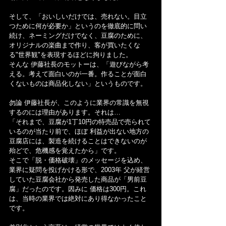
そして、「おいしいだけでは、売れない。目立
つために何が必要か」というのを徹底的に問い
続け、ネーミングだけでなく、豆腐のために、
オリジナルの楽曲まで作り、客が買いたくな
る"世界観"を表現するほどに拘りました。
そんな 伊藤社長のモットーは、「遊びながら考
える。考えて面白いのが一番。作ることが面白
くないものは商品化しない」というものです。
勿論 伊藤社長が、このように業界の常識を無視
するのには理由があります。それは…
「それまで、豆腐が1丁10円の特売品で売られて
いるのが当たり前で、ほぼ 利益が出ない地方の
豆腐店には、製造を続けることはできないのが
殆どで、危機感を覚えたから」です。
そこで「脱・価格破壊」のメッセージを込め、
業界に疑問を投げかける形で、2003年 父が経営
していた豆腐会社から発売した商品が「男前豆
腐」だったのです。因みに 価格は300円。これ
は、当時の業界では絶対にあり得なかったこと
です。