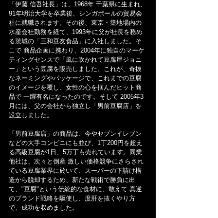
「伊藤 信吾社長」は、1968年 千葉県に生まれ、
91年明治大学を卒業後、シンガポールの貿易会
社に就職されます。その後、東京・築地場内の
水産会社勤務を経て、1993年に父が社長を務め
る茨城の「三和豆友食品」に入社しました。そ
こで 商品企画に携わり、2004年に独自のマーケ
ティングセンスで「風に吹かれて豆腐屋ジョニ
ー」という豆腐を販売しました。これが、奇抜
なネーミングやパッケージで、これまでの豆腐
のイメージを覆し、女性の心を掴んだヒット商
品で 一躍有名になったのです。そして 2005年3
月には、父の会社から独立し「男前豆腐店」を
設立しました。
「男前豆腐店」の商品は、今やセブンイレブン
などの大手コンビニにも並び、1丁200円を超え
る高級豆腐が1日、5万丁も売れています。同業
他社は、次々と倒産 激しい価格競争にさらされ
ている豆腐業界に於いて、スーパーの下請け構
造から脱却するため、新たな戦術で勝負に出
て、"豆腐"という伝統的な食材に、敢えて 真逆
のブランド戦略を駆使し、度肝を抜くやり方
で、成功を収めました。