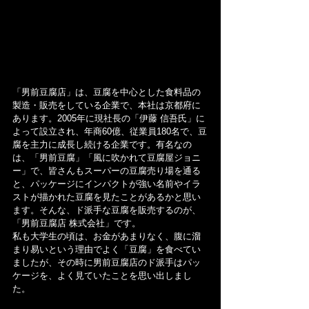
「男前豆腐店」は、豆腐を中心とした食料品の
製造・販売をしている企業で、本社は京都府に
あります。2005年に現社長の「伊藤 信吾氏」に
よって設立され、年商60億、従業員180名で、豆
腐を主力に成長し続ける企業です。有名なの
は、「男前豆腐」「風に吹かれて豆腐屋ジョニ
ー」で、皆さんもスーパーの豆腐売り場を通る
と、パッケージにインパクトが強い名前やイラ
ストが描かれた豆腐を見たことがあるかと思い
ます。そんな、ド派手な豆腐を販売するのが、
「男前豆腐店 株式会社」です。
私も大学生の頃は、お金があまりなく、腹に溜
まり易いという理由でよく「豆腐」を食べてい
ましたが、その時に男前豆腐店のド派手はパッ
ケージを、よく見ていたことを思い出しまし
た。