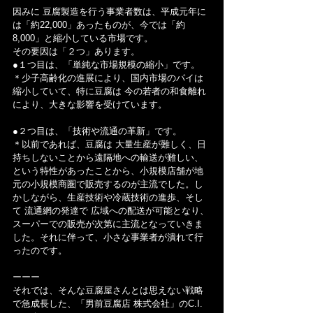
因みに 豆腐製造を行う事業者数は、平成元年に
は「約22,000」あったものが、今では「約
8,000」と縮小している市場です。
その要因は「２つ」あります。
●１つ目は、「単純な市場規模の縮小」です。
＊少子高齢化の進展により、国内市場のパイは
縮小していて、特に豆腐は 今の若者の和食離れ
により、大きな影響を受けています。
●２つ目は、「技術や流通の革新」です。
＊以前であれば、豆腐は 大量生産が難しく、日
持ちしないことから遠隔地への輸送が難しい、
という特性があったことから、小規模店舗が地
元の小規模商圏で販売するのが主流でした。し
かしながら、生産技術や冷蔵技術の進歩、そし
て 流通網の発達で 広域への配送が可能となり、
スーパーでの販売が次第に主流となっていきま
した。それに伴って、小さな事業者が潰れて行
ったのです。
ーーー
それでは、そんな豆腐屋さんとは思えない戦略
で急成長した、「男前豆腐店 株式会社」のC.I.