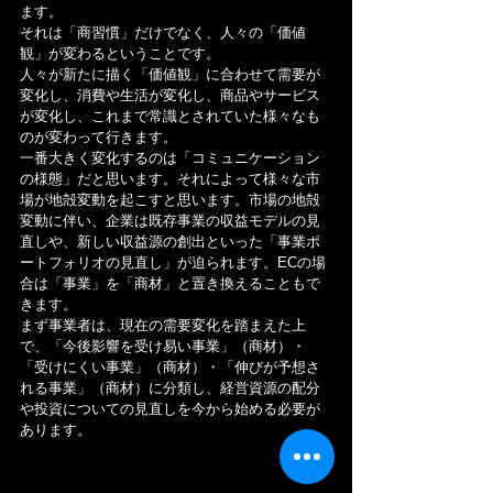
ます。
それは「商習慣」だけでなく、人々の「価値
観」が変わるということです。
人々が新たに描く「価値観」に合わせて需要が
変化し、消費や生活が変化し、商品やサービス
が変化し、これまで常識とされていた様々なも
のが変わって行きます。
一番大きく変化するのは「コミュニケーション
の様態」だと思います。それによって様々な市
場が地殻変動を起こすと思います。市場の地殻
変動に伴い、企業は既存事業の収益モデルの見
直しや、新しい収益源の創出といった「事業ポ
ートフォリオの見直し」が迫られます。ECの場
合は「事業」を「商材」と置き換えることもで
きます。
まず事業者は、現在の需要変化を踏まえた上
で、「今後影響を受け易い事業」（商材）・
「受けにくい事業」（商材）・「伸びが予想さ
れる事業」（商材）に分類し、経営資源の配分
や投資についての見直しを今から始める必要が
あります。