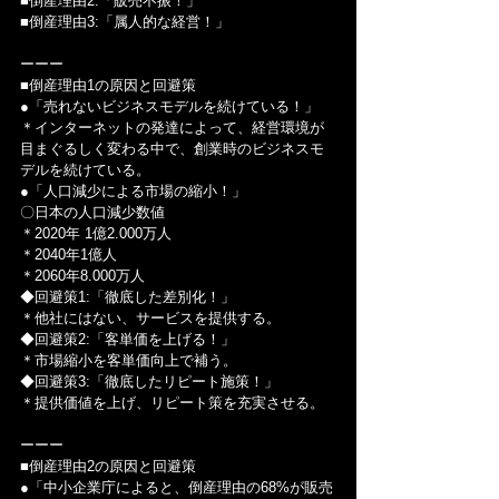
■倒産理由2:「販売不振！」
■倒産理由3:「属人的な経営！」
ーーー
■倒産理由1の原因と回避策
●「売れないビジネスモデルを続けている！」
＊インターネットの発達によって、経営環境が
目まぐるしく変わる中で、創業時のビジネスモ
デルを続けている。
●「人口減少による市場の縮小！」
〇日本の人口減少数値
＊2020年 1億2.000万人
＊2040年1億人
＊2060年8.000万人
◆回避策1:「徹底した差別化！」
＊他社にはない、サービスを提供する。
◆回避策2:「客単価を上げる！」
＊市場縮小を客単価向上で補う。
◆回避策3:「徹底したリピート施策！」
＊提供価値を上げ、リピート策を充実させる。
ーーー
■倒産理由2の原因と回避策
●「中小企業庁によると、倒産理由の68%が販売