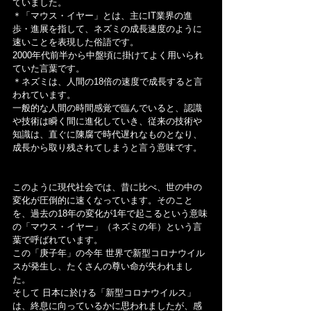
ていました。
＊「マウス・イヤー」とは、主にIT業界の進
歩・進展を指して、ネズミの成長速度のように
速いことを表現した俗語です。
2000年代前半から中盤頃に掛けてよく用いられ
ていた言葉です。
＊ネズミは、人間の18倍の速度で成長すると言
われています。
一般的な人間の時間感覚で臨んでいると、認識
や技術は瞬く間に進化していき、従来の技術や
知識は、直ぐに陳腐で時代遅れなものとなり、
成長から取り残されてしまうと言う意味です。
このように現代社会では、昔に比べ、世の中の
変化が圧倒的に速くなっています。そのこと
を、過去の18年の変化が1年で起こるという意味
の「マウス・イヤー」（ネズミの年）という言
葉で呼ばれています。
この「庚子年」の今年 世界で新型コロナウイル
スが発生し、たくさんの尊い命が失われまし
た。
そして 日本に於ける「新型コロナウイルス」
は、終息に向っているかに思われましたが、感