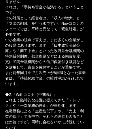
りません。
それは、「手持ち資金が枯渇する」ということ
です。
その対策として経営者は、「収入の増大」と
「支出の削減」を行う訳ですが、Nowコロナの
フェーズでは、平時と異なって「緊急対処」が
必要です。
中小企業の視点で言えば、まだ多くの企業がこ
の段階にあります。まず、「日本政策金融公
庫」や「商工中金」といった政府系金融機関の
特別貸付制度、都道府県などによる融資制度、
更に民間金融機関からの信用保証付き融資など
を活用して、資金を確保することが重要です。
また前年同月比で月次売上が5割減となった事業
者は、「持続化給付金」の給付申請が行われて
います。
◆2.「Withコロナ（中期戦）」
これまで臨時的な措置と捉えてきた「テレワー
ク」や「一部業務の停止」が長期化します。
在宅勤務による「生産性低下」や、「売上・利
益の低下」する中で、それらの改善を図ること
は勿論ですが、同時に会社をいかに持続してい
くか？