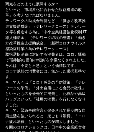
商売をどのように展開するか？
といった「市場変化に合わせた収益構造の改
革」を考えなければなりません。
テレワークの助成金制度など、「働き方改革推
進支援助成金」（テレワークコース）テレワー
ク等を促進する為に「中小企業経営強化税制 IT
導入補助金」（テレワーク環境の整備）「働き
方改革推進支援助成金」（新型コロナウイルス
感染症対策の為のテレワークコース）
取捨選択消費に対応する消費者は、コロナ騒動
で“強制的な価値の転換”を余儀なくされました。
それは「不要と不急」という価値観です。
コロナ以前の消費者には、無かった選択基準で
す。
そして人々は「コロナ感染の予防対策」「テレ
ワークの準備」「外出自粛による食品の確保」
といったものを優先的に消費し、化粧品や高級
バッグといった「社用の消費」を行わなくなり
ました。
そして、緊急事態宣言が発令されて長期的な自
粛生活を強いられると「巣ごもり消費」「コロ
ナ疲れ消費」といったものが増大しました。
今回のコロナショックは、日本中の企業経営者