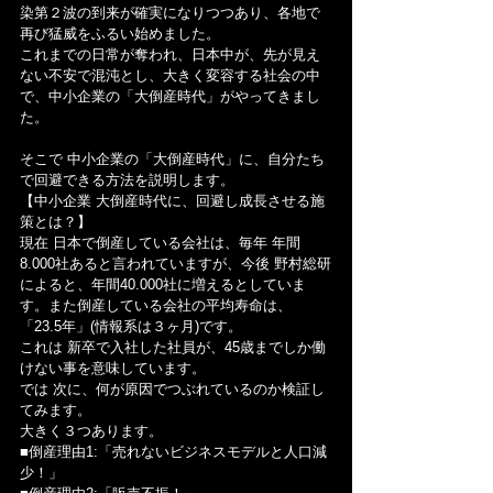
染第２波の到来が確実になりつつあり、各地で
再び猛威をふるい始めました。
これまでの日常が奪われ、日本中が、先が見え
ない不安で混沌とし、大きく変容する社会の中
で、中小企業の「大倒産時代」がやってきまし
た。
そこで 中小企業の「大倒産時代」に、自分たち
で回避できる方法を説明します。
【中小企業 大倒産時代に、回避し成長させる施
策とは？】
現在 日本で倒産している会社は、毎年 年間
8.000社あると言われていますが、今後 野村総研
によると、年間40.000社に増えるとしていま
す。また倒産している会社の平均寿命は、
「23.5年」(情報系は３ヶ月)です。
これは 新卒で入社した社員が、45歳までしか働
けない事を意味しています。
では 次に、何が原因でつぶれているのか検証し
てみます。
大きく３つあります。
■倒産理由1:「売れないビジネスモデルと人口減
少！」