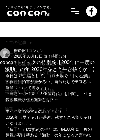
記事
全ての記事
株式会社コンカン
全ての記事
2020年10月13日
読了時間: 7分
concanトピックス特別編【200年に一度の
イケてる企業のC.I.を切る・旧
「激動」の年 2020年をどう生き抜くか？】
イケてる企業のC.I.を切る・新
今日は 特別編として、コロナ渦で「中小企業」
若手社員の成長記！
の倒産に拍車が掛かる中、自分たちで出来る"回
避策"について書きます。
concanトピックス特別編
～副題:中小企業「大倒産時代」を回避し、生き
抜き成長させる施策とは？～
代表の人物像＆体験談！
勝手にC.I.を創っちゃいました！
中小企業の経営者のみなさん！
2020年も早７ヶ月が過ぎ、残すところ後５ヶ月
となりました。
「庚子年」(ねずみ)の今年は、約200年に一度の
運気が切り替わる「激動」の年になると言われ