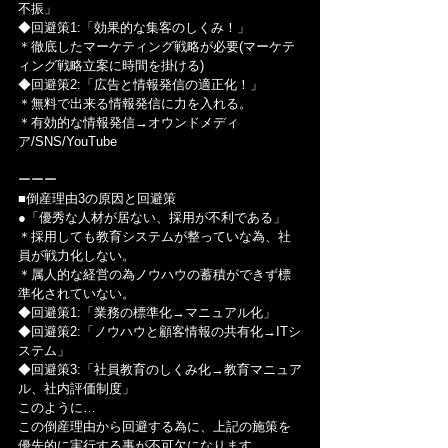
不振」
◆回避策1:「効果的な集客のしくみ！」
＊徹底したマーケティング戦略が必要(マーケテ
ィング戦略立案に時間を掛ける)
◆回避策2:「広告と情報発信の適正化！」
＊無料で出来る情報発信に力を入れる。
＊有効的な情報発信→オウンドメディ
ア/SNS/YouTube
ーーー
■倒産理由3の原因と回避策
●「優秀な人材が居ない、採用が不利である」
＊採用しても教育システムが整っていな為、社
員が戦力化しない。
＊属人的な経営の為ノウハウの蓄積ができず標
準化されていない。
◆回避策1:「業務の標準化→マニュアル化」
◆回避策2:「ノウハウと顧客情報の共有化→ITシ
ステム」
◆回避策3:「社員教育のしくみ化→教育マニュア
ル、社内評価制度」
このように…
この倒産理由から回避する為に、上記の施策を
優先的に実行する事が不可欠になります。