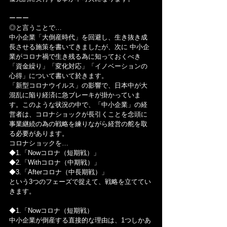
ーーー
◎と言うことで…
中小企業「大倒産時代」を回避し、生き抜き成
長させる施策を書いてきましたが、次に 中小企
業がコロナ禍で生き残る為に知っておくべき
「資金繰り」「変化対応」「イノベーションの
心得」について書いて於きます。
「新型コロナウイルス」の影響で、日本中が大
混乱に陥り経済に急ブレーキが掛かっていま
す。このような状況の中で、「中小企業」の経
営者は、コロナショックが長引くことを念頭に
事業継続の為の戦略を練りながら経営の舵を取
る必要があります。
コロナショックを…
◆1.「Nowコロナ（短期戦）」
◆2.「Withコロナ（中期戦）」
◆3.「Afterコロナ（中長期戦）」
という3つのフェーズで捉えて、戦略を立ててい
きます。
◆1.「Nowコロナ（短期戦）
中小企業が倒産する直接的な理由は、1つしかあ