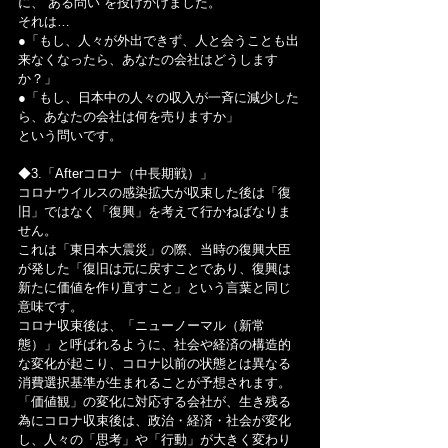
に、“ある問い”を投げかけました。
それは…
●「もし、人々が外出できず、人と会うことも出
来なくなったら、あなたの会社はどうします
か？」
●「もし、日本中の人々の収入が一斉に減少した
ら、あなたの会社は何を売りますか」
という問いです。
◆3.「Afterコロナ（中長期戦）」
コロナウイルスの感染拡大が収束した後は「復
旧」ではなく「復興」を考えて行かねばなりま
せん。
これは「東日本大震災」の際、当時の復興大臣
が発した「復旧は元に戻すことであり、復興は
新たに価値を作り直すこと」という言葉と同じ
意味です。
コロナ収束後は、「ニューノーマル（新常
態）」と呼ばれるように、社会や経済の構造的
な変化が起こり、コロナ以前の状態とは異なる
消費選択基準が生まれることが予想されます。
「価値観」の変化に対応する会社が、生き残る
為にコロナ収束後は、政治・経済・社会が変化
し、人々の「思考」や「行動」が大きく変わり