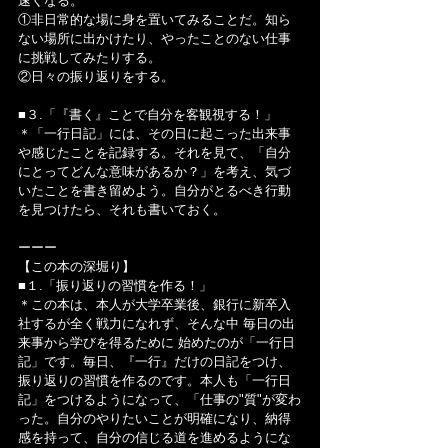
速くなる。
①非日常的な場に身を置いてみることだ。知ら
ない場所に出かけたり、やったことのない仕事
に挑戦してみたりする。
②日々の振り返りをする。
■３.「『書く』ことで自分を客観視する！」
＊「一行日記」には、その日に起こった出来事
や感じたことを記録する。それを見て、「自分
にとってどんな意味があるか？」を考え、気づ
いたことを書き留めよう。自分がとるべき行動
を見つけたら、それも書いておく。
ーーー
【この本の深堀り】
■１.「振り返りの習慣を作る！」
＊この本は、本人が大学卒業後、銀行に新卒入
社するが全く戦力になれず、そんな中 毎日の出
来事から学びを得るために 始めたのが「一行日
記」です。毎日、『一行』だけの日記をつけ、
振り返りの習慣を作るのです。本人も「一行日
記」をつけるようになって、「仕事の"質"が変わ
った。自分のやりたいことが明確になり、納得
感を持って、自分の信じる道を進めるようにな