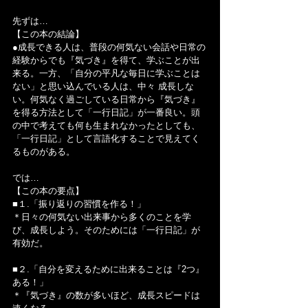
先ずは…
【この本の結論】
●成長できる人は、普段の何気ない会話や日常の
経験からでも『気づき』を得て、学ぶことが出
来る。一方、「自分の平凡な毎日に学ぶことは
ない」と思い込んでいる人は、中々 成長しな
い。何気なく過ごしている日常から『気づき』
を得る方法として「一行日記」が一番良い。頭
の中で考えても何も生まれなかったとしても、
「一行日記」として言語化することで見えてく
るものがある。
では…
【この本の要点】
■１.「振り返りの習慣を作る！」
＊日々の何気ない出来事から多くのことを学
び、成長しよう。そのためには「一行日記」が
有効だ。
■２.「自分を変えるために出来ることは『2つ』
ある！」
＊『気づき』の数が多いほど、成長スピードは