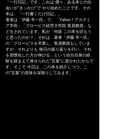
「一行日記」です。これは 偶々、ある本との出
会いが"きっかけ"で やり始めたことです。その
本は、「一行書くだけ日記」。
著者は「伊藤 羊一氏」で、「Yahoo！アカデミ
ア学長」「グロービス経営大学院 客員教授」な
どをされています。私が「何故 この本を読もう
と思ったのか？」それは、著者「伊藤 羊一氏」
の「グロービスを卒業し、客員教授もしていま
すが、それよりも 毎日の振り返りを行い、それ
を習慣化した方が伸びる」という自分自身の経
験を踏まえて発せられた"言葉"に惹かれたからで
す。そこで 今日は、この本を紹介しつつ、こ
の"言葉"の意味を深堀りしてみます。