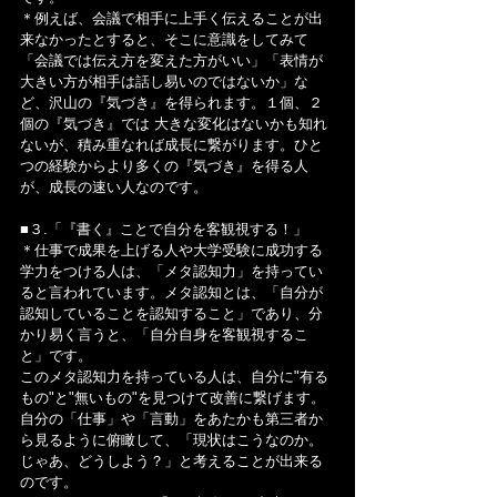
＊例えば、会議で相手に上手く伝えることが出
来なかったとすると、そこに意識をしてみて
「会議では伝え方を変えた方がいい」「表情が
大きい方が相手は話し易いのではないか」な
ど、沢山の『気づき』を得られます。１個、２
個の『気づき』では 大きな変化はないかも知れ
ないが、積み重なれば成長に繋がります。ひと
つの経験からより多くの『気づき』を得る人
が、成長の速い人なのです。
■３.「『書く』ことで自分を客観視する！」
＊仕事で成果を上げる人や大学受験に成功する
学力をつける人は、「メタ認知力」を持ってい
ると言われています。メタ認知とは、「自分が
認知していることを認知すること」であり、分
かり易く言うと、「自分自身を客観視するこ
と」です。
このメタ認知力を持っている人は、自分に"有る
もの"と"無いもの"を見つけて改善に繋げます。
自分の「仕事」や「言動」をあたかも第三者か
ら見るように俯瞰して、「現状はこうなのか。
じゃあ、どうしよう？」と考えることが出来る
のです。