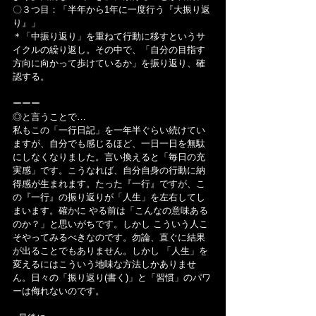
〇３つ目：「半年から1年に一度行う『大振り返
り』」
＊「中振り返り」を重ねて行動に移すというサ
イクルの繰り返し。その中で、「自分の目指す
方向に向かって歩けているか」を振り返り、確
認する。
ーーー
◎と言うことで…
私もこの「一行日記」を一年半ぐらい続けてい
ますが、自分でも感じるほど、一日一日を無駄
にしなくなりました。言い換えると「毎日の充
実感」です。こうなれば、自分自身の行動に納
得感が生まれます。たった『一行』ですが、こ
の『一行』の振り返りが「人生」を左右してし
まいます。確かに やる前は「こんなの意味ある
のか？」と思いがちです。しかし こういう人こ
そやってみるべきなのです。勿論、直ぐに結果
が出ることでもありません。しかし 「人生」を
変えるにはこういう地味な方法しかありませ
ん。日々の「振り返り(書く)」と「習慣」のパワ
ーは侮れないのです。