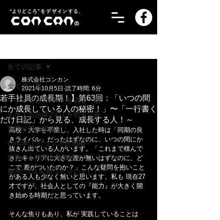
記事
全ての記事
株式会社コンカン
全ての記事
2021年10月5日
読了時間: 6分
若手社員の成長期！】第63回：「いつの間
イケてる企業のC.I.を切る・旧
にか成長している人の秘密！」〜「一行書く
イケてる企業のC.I.を切る・新
だけ日記」から見る、成長する人！～
若手社員の成長記！
高校・大学を卒業し、入社した時は「同期の良
きライバル」だったはずなのに、いつの間にか
concanトピックス特別編
抜きん出ている人がいます。「これまで積んで
代表の人物像＆体験談！
きたキャリアに大きな差が無いはずなのに、ど
こで 差がついたのか？」こんな疑問を抱いこと
勝手にC.I.を創っちゃいました！
がある人も少なく無いと思います。私も 現在27
才ですが、社会人としての『能力』が大きく開
き始める時期だと思っています。
そんな焦りもあり、私が 実践していることは