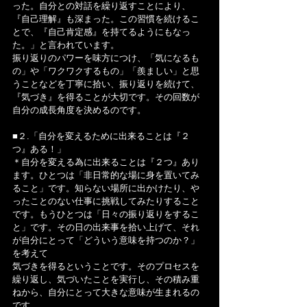
った。自分との対話を繰り返すことにより、
『自己理解』も深まった。この習慣を続けるこ
とで、『自己肯定感』を持てるようにもなっ
た。」と言われています。
振り返りのパワーを味方につけ、「気になるも
の」や「ワクワクするもの」「羨ましい」と思
うことなどを丁寧に拾い、振り返りを続けて、
『気づき』を得ることが大切です。その回数が
自分の成長角度を決めるのです。
■２.「自分を変えるために出来ることは『２
つ』ある！」
＊自分を変える為に出来ることは『２つ』あり
ます。ひとつは「非日常的な場に身を置いてみ
ること」です。知らない場所に出かけたり、や
ったことのない仕事に挑戦してみたりすること
です。もうひとつは「日々の振り返りをするこ
と」です。その日の出来事を拾い上げて、それ
が自分にとって「どういう意味を持つのか？」
を考えて
気づきを得るということです。そのプロセスを
繰り返し、気づいたことを実行し、その積み重
ねから、自分にとって大きな意味が生まれるの
です。