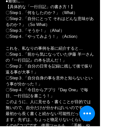
●最後に…
【具体的な「一行日記」の書き方！】
〇Step１.「何をしたのか？」（What）
〇Step２.「自分にとって それはどんな意味があ
るのか？」（So What）
〇Step３.「そうか！」（Aha!）
〇Step４.「やってみよう！」（Action）
これを、私なりの事例を基に紹介すると…
〇Step１.「前から気になっていた伊藤 羊一さん
の『一行日記』の本を読んだ！」
〇Step２.「自分の日常を記録に残して後で振り
返る事が大事！」
〇Step３.「自分自身の事を意外と知らないとい
う事が分かった！」
〇Step４.「今日からアプリ『Day One』で毎
日、一行日記を書こう！」
このように、人に見せる・書くことが目的では
無いので、自分だけが分かればいいのです。
最初から長く書くと続かない可能性だってあり
ます。先ずは、ちょっと物足りないくらいに書
くのが"コツ"です。使用ツールも、「手帳」や
「ノート」、「アプリ」や「ウェブ上のカレン
ダー」など、手書きでもPCやスマホに入力して