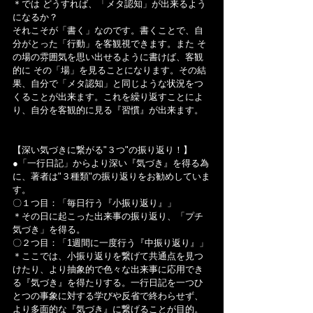
＊では どうすれば、「メタ認知」が出来るよう
になるか？
それこそが「書く」なのです。書くことで、自
分がとった「行動」を客観視できます。また そ
の場の雰囲気を思い出せるように書けば、客観
的に その「場」を見ることになります。その結
果、自分で「メタ認知」と同じような状況をつ
くることが出来ます。これを繰り返すことによ
り、自分を客観的に見る『習慣』が出来ます。
【深い気づきに繋がる"３つ"の振り返り！】
●「一行日記」からより深い『気づき』を得る為
に、著者は"３種類"の振り返りをお勧めしていま
す。
〇１つ目：「毎日行う『小振り返り』」
＊その日に起こった出来事の振り返り、「プチ
気づき」を得る。
〇２つ目：「1週間に一度行う『中振り返り』」
＊ここでは、小振り返りを繋げて共通点を見つ
けたり、より抽象的で色々な出来事に応用でき
る『気づき』を得たりする。一行日記を一つひ
とつの事象に対する学びや反省で終わらせず、
より多面的な『気づき』に繋げることが目的。