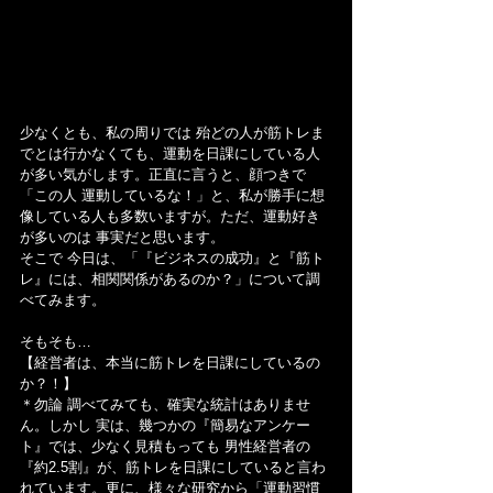
少なくとも、私の周りでは 殆どの人が筋トレま
でとは行かなくても、運動を日課にしている人
が多い気がします。正直に言うと、顔つきで
「この人 運動しているな！」と、私が勝手に想
像している人も多数いますが。ただ、運動好き
が多いのは 事実だと思います。
そこで 今日は、「『ビジネスの成功』と『筋ト
レ』には、相関関係があるのか？」について調
べてみます。
そもそも…
【経営者は、本当に筋トレを日課にしているの
か？！】
＊勿論 調べてみても、確実な統計はありませ
ん。しかし 実は、幾つかの『簡易なアンケー
ト』では、少なく見積もっても 男性経営者の
『約2.5割』が、筋トレを日課にしていると言わ
れています。更に、様々な研究から「運動習慣