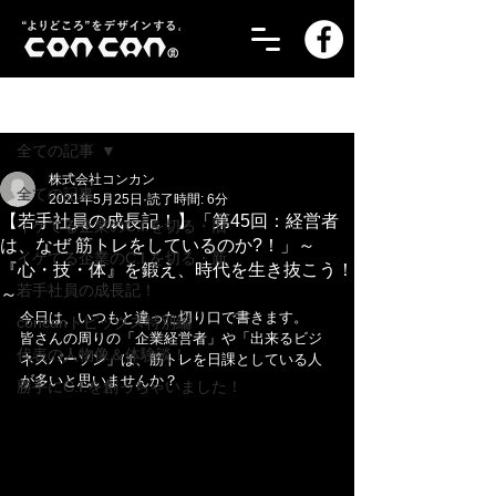
記事
全ての記事
株式会社コンカン
全ての記事
2021年5月25日
読了時間: 6分
【若手社員の成長記！】「第45回：経営者
イケてる企業のC.I.を切る・旧
は、なぜ 筋トレをしているのか?！」～
イケてる企業のC.I.を切る・新
『心・技・体』を鍛え、時代を生き抜こう！
若手社員の成長記！
～
今日は、いつもと違った切り口で書きます。
concanトピックス特別編
皆さんの周りの「企業経営者」や「出来るビジ
代表の人物像＆体験談！
ネスパーソン」は、筋トレを日課としている人
が多いと思いませんか？
勝手にC.I.を創っちゃいました！