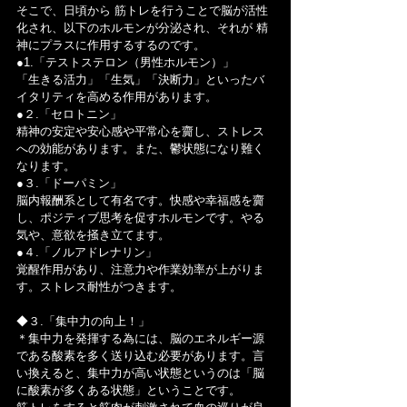
そこで、日頃から 筋トレを行うことで脳が活性
化され、以下のホルモンが分泌され、それが 精
神にプラスに作用するするのです。
●1.「テストステロン（男性ホルモン）」
「生きる活力」「生気」「決断力」といったバ
イタリティを高める作用があります。
●２.「セロトニン」
精神の安定や安心感や平常心を齎し、ストレス
への効能があります。また、鬱状態になり難く
なります。
●３.「ドーパミン」
脳内報酬系として有名です。快感や幸福感を齎
し、ポジティブ思考を促すホルモンです。やる
気や、意欲を掻き立てます。
●４.「ノルアドレナリン」
覚醒作用があり、注意力や作業効率が上がりま
す。ストレス耐性がつきます。
◆３.「集中力の向上！」
＊集中力を発揮する為には、脳のエネルギー源
である酸素を多く送り込む必要があります。言
い換えると、集中力が高い状態というのは「脳
に酸素が多くある状態」ということです。