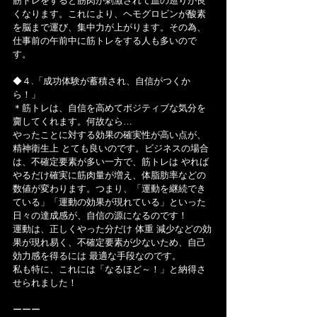
筋トレをすると筋肉が刺激されて血の巡りが良
くなります。これにより、ヘモグロビンが酸素
を脳まで運び、集中力が上がります。その為、
仕事前の午前中に筋トレをする人も多いので
す。
◆４.「成功体験が蓄積され、自信がつくか
ら！」
＊筋トレは、自信を高めてポジティブな気分を
齎してくれます。何故なら…
やったことに対する効果の確実性が高い点が、
精神衛生上 とても良いのです。ビジネスの場合
は、不確定要素が多い一方で、筋トレは やれば
やるだけ確実に筋肉量が増え、体脂肪率などの
数値が変わります。つまり、「運動を継続でき
ている」「運動の効果が現れている」といった
日々の達成感が、自信の源になるのです！
運動は、正しくやった分だけ 体重 減少などの効
果が現れ易く、不確定要素が少ないため、自己
効力感を得るには 最適な手段なのです。
私も特に、これには「なるほど～！」と納得さ
せられました！
ーーー