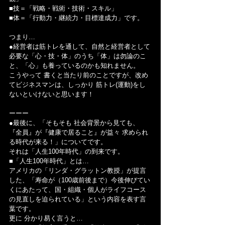
■技＝「戦略・戦術・技術・スキル」
■体＝「行動力・継続力・目標達成力」です。
つまり…
●経営者は筋トレを通して、自然と経営者として
必要な「心・技・体」のうち「体」は勿論のこ
と、「心」も養っているのかも知れません。
こうやって 書くと当たり前のことですが、改め
てビジネスマンは、しっかり 筋トレ(運動)をし
ないといけないと思います！
ーーー
●最後に、「そもそも 社会背景から見ても、
『全員』が『健康で居ること』が益々 求められ
る時代が来る！」についてです。
それは「人生100年時代」の到来です。
■「人生100年時代」とは…
アメリカの「リンダ・グラットン教授」が提言
した、「寿命が（100歳前後まで）今後伸びてい
くにあたって、国・組織・個人がライフコース
の見直しを迫られている」という内容を表す言
葉です。
更に 分かり易く言うと…