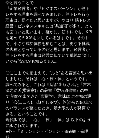
◎と言うことで…
『企業経営者』や『ビジネスパーソン』が筋ト
レをする理由を調べてみました。筋トレを行う
理由は、様々だと思いますが、やはり 筋トレと
経営・ビジネススキルには"共通項"が多く、とて
も面白いと思います。確かに、筋トレでも、KPI
を定めてPDCAを回しているはずです。その中
で、小さな成功体験を積むことは、更なる挑戦
の火種となっているのだと思います。経営者が
筋トレをする理由は経営に似ていて単純に"楽し
いから"なのかも知るません。
〇ここまでを踏まえて、"ふと"ある言葉を思い出
しました。それは「心・技・体」というです。
調べてみると、これは 明治に出版された「古木 
源之助氏(柔道家)」の著書『柔術独習書』の中
で 初めて出てきた"言葉"で、意味は ご存知の通
り「心(こころ)、技(ぎじゅつ)、体(からだ)の全て
のバランスが整ったとき、最大限の力が発揮で
きる」ということです。
現代訳では、「心」「技」「体」は 以下のよう
に訳されています。
■心＝「ミッション・ビジョン・価値観・倫理
観」