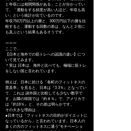
と年収には相関関係がある」ことが分かってい
て、「運動をする頻度が高い人ほど、年収も高
い」という統計が出ているのです。
年収750万円以上の層と、300万円以下の層を比
較すると、運動する回数の差は、なんと２倍に
も及ぶという結果もあるそうです。
ーーー
ここで…
【日本と海外での筋トレへの認識の違い】につ
いて見てみます。
＊実は 日本は、海外と比べても、極端に筋トレ
をしない国と言われています。
例えば、日本に於ける「各町のフィットネスの
普及率」を見ると、日本は『3.3％』となってい
て、これは 諸外国と比較しても少ない数字で
す。お隣の韓国では『約８％』で、アメリカで
は『約18％』と、その差は明らかです。
その大きな理由は…
●日本では「フィットネスの目的がダイエットに
なっているから」と言われています。日本人の
多くの方のフィットネスに通う"モチベーショ