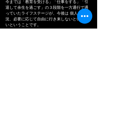
今までは「教育を受ける」「仕事をする」「引
退して余生を過ごす」の３段階を一方通行で通
っていたライフステージが、今後は 個人の状
況、必要に応じて自由に行き来しないといけな
いということです。
「人生100年時代」の背景にあるのは「平均寿命
の延伸」ですが、単に寿命が長ければ健康とい
う訳ではない事は、明らかです。寿命が伸びて
も健康的な体でなければ、幸せな人生を過ごす
事は難しい想像できます。
つまり 実は、これからは…
若者にとって「生き易い時代ではなく、自己責
任が伴う厳しい時代」なのかも知れません。
私も、若い内から筋トレをしながら、先ずは
「逞しい"体"」を作ろうと思います！さあ 皆さ
んも、筋トレ(運動)を始めましょう！長くなりま
したが以上です。
若手社員の成長記！