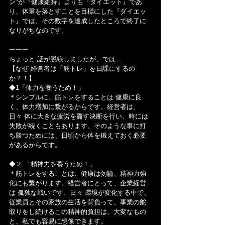
ン"が『健康維持』よりも『ダイエット』であ
り、体重を落とすことを目標にした『ダイエッ
ト』では、その数字を達成したところで終了に
なりがちなのです。
ーーー
ちょっと 話が脱線しましたが、では…
【なぜ 経営者は「筋トレ」を日課にするの
か？！】
◆1「体力を養うため！」
＊シンプルに、筋トレをすることは 健康に良
く、体力増加に繋がるからです。経営者は、
日々 体に大きな疲労を齎す決断を行い、時には 
失敗が続くこともあります。そのような事に打
ち勝つためには、日頃から体を鍛えておく必要
があるからです。
◆２.「精神力を養うため！」
＊筋トレをすることは、健康は勿論、精神力強
化にも繋がります。経営者にとって、企業経営
は 孤独な戦いです。日々 環境が変化する中で、
従業員とその家族の生活を背負って、事業の舵
取りをし続けるこの精神的負担は、大変なもの
と、私でも容易に想像できます。