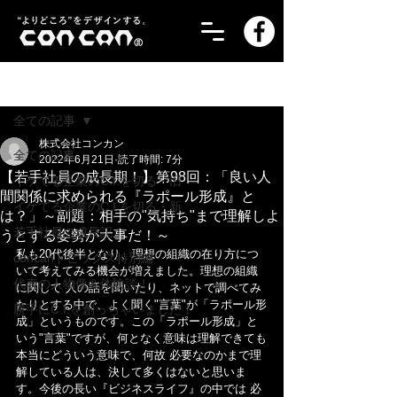
記事
全ての記事
株式会社コンカン
全ての記事
2022年6月21日
読了時間: 7分
【若手社員の成長期！】第98回：「良い人
イケてる企業のC.I.を切る・旧
間関係に求められる『ラポール形成』と
イケてる企業のC.I.を切る・新
は？」～副題：相手の"気持ち"まで理解しよ
若手社員の成長記！
うとする姿勢が大事だ！～
私も20代後半となり、理想の組織の在り方につ
concanトピックス特別編
いて考えてみる機会が増えました。理想の組織
代表の人物像＆体験談！
に関して 人の話を聞いたり、ネットで調べてみ
たりとする中で、よく聞く"言葉"が「ラポール形
勝手にC.I.を創っちゃいました！
成」というものです。この「ラポール形成」と
いう"言葉"ですが、何となく意味は理解できても
本当にどういう意味で、何故 必要なのかまで理
解している人は、決して多くはないと思いま
す。今後の長い『ビジネスライフ』の中では 必