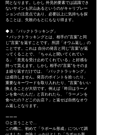
間となります。しかし 外見的要素では認識でき
ないサインも沢山あるというのがキャリブレー
ションの注意点であり、必要以上に気持ちを探
ることは、失敗のもとにもなり得ます。
◆３.「バックトラッキング」
＊バックトラッキングとは、相手の"言葉"と同
じ"言葉"を返すことです。所謂「オウム返し」の
ことです。これは 自分の発言と同じ"言葉"が返
ってくることで、「ちゃんと聞いてくれてい
る」「意見を受け止めてくれている」と好感を
持って貰えます。しかし 相手の"言葉"をそのま
ま繰り返すだけでは、「バックトラッキング」
は成功しません。発言のポイントを拾ったり、
重要なキーワードを取り入れたり、"言葉"をいい
換えることが大切です。例えば「昨日はラーメ
ンを食べたんだ」と言われたら、「ラーメンを
食べたの？どこのお店？」と返せば自然なオウ
ム返しとなります。
ーーー
◎と言うことで…
この機に、初めて「ラポール形成」について調
べました。勿論 しっかりとした「ラポール形