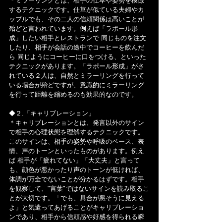
＊ミラーリングとは、相手の仕草や姿勢を模倣
するテクニックです。仕草が似ている夫婦やカ
ップルでも、その二人の信頼関係は高いことが 
殆どと言われています。例えば「ラポール形
成」したい相手とレストランで 同じものを注文
したり、相手が会話の途中でコーヒーを飲んだ
ら 同じようにコーヒーに口をつける、といった
テクニックがあります。「ラポール形成」がさ
れている２人は、自然とミラーリングを行って
いる場合が殆どですが、意識的にミラーリング
を行って距離を縮めるのも効果的なのです。
◆２.「キャリブレーション」
＊キャリブレーションとは、発言以外のサイン
で相手の心理状態を理解するテクニックです。
このサインは、相手の姿勢や呼吸のペース、表
情、声のトーンといったものがあります。例え
ば 相手が「疲れてない」「大丈夫」と言って
も、顔色が悪かったり声のトーンが低ければ、
体調が万全でないことが分かるはずです。相手
を観察して、"言葉"ではないサインを読み取るこ
とが大切です。「でも、具合が悪そうに見える
よ」と気遣ってあげることがキャリブレーショ
ンであり、相手から信頼感や好感を得られる瞬