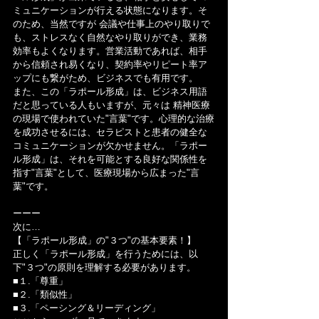
ミュニケーションが行える状態になります。そ
のため、当然ですが 会議や仕事上のやり取りで
も、ストレスなく自然なやり取りができ、業務
効率もよくなります。営業活動であれば、相手
から信頼され易くなり、契約率やリピート率ア
ップにも繋がため、ビジネスでも有用です。
また、この「ラポール形成」は、ビジネス用語
だと思っている人もいますが、元々は 精神医療
の現場で使われていた"言葉"です。心理的な治療
を成功させるには、セラピストと患者の健全な
コミュニケーションが欠かせません。「ラポー
ル形成」は、それを可能とする良好な関係性を
指す"言葉"として、医療現場から広まった"言
葉"です。
ーーー
次に…
【「ラポール形成」の"３つ"の基本要素！】
正しく「ラポール形成」を行うためには、以
下"３つ"の原則を理解する必要があります。
■１.「尊重」
■２.「類似性」
■３.「ペーシング＆リーディング」