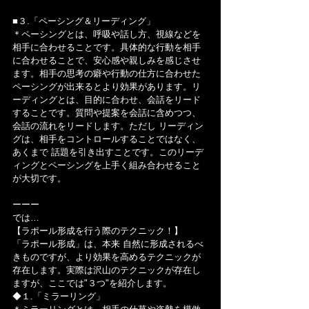
■３.「ペーシング＆リーディング」
＊ペーシングとは、呼吸や話し方、視線などを
相手に合わせることです。具体的な行動を相手
に合わせることで、安心感や親しみを感じさせ
ます。相手の思考の癖や行動の仕方に合わせた
ペーシングが出来るとより効果があります。リ
ーディングとは、目的に合わせ、会話をリード
することです。質問や提案を会話に含めつつ、
会話の流れをリードします。ただし リーディン
グは、相手をコントロールすることではなく、
あくまで 話題を引き出すことです。このリーデ
ィングとペーシングを上手く組み合わせること
が大切です。
ーーー
では…
【ラポール形成を行う際のテクニック！】
「ラポール形成」は、本来 自然に形成されるべ
きものですが、より効果を高めるテクニックが
存在します。実際は沢山のテクニックが存在し
ますが、ここでは"３つ"を紹介します。
◆１.「ミラーリング」