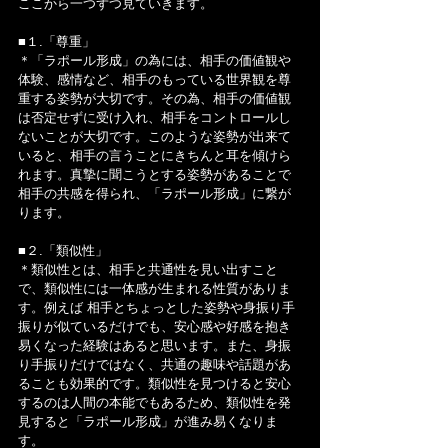
ここから一つずつ見ていきます。
■１.「尊重」
＊「ラポール形成」の為には、相手の価値観や
体験、感情など、相手のもっている世界観を尊
重する姿勢が大切です。その為、相手の価値観
は否定せずに受け入れ、相手をコントロールし
ないことが大切です。このような姿勢が出来て
いると、相手の言うことにきちんと耳を傾けら
れます。真摯に聞こうとする姿勢があることで 
相手の共感を得られ、「ラポール形成」に繋が
ります。
■２.「類似性」
＊類似性とは、相手と共通性を見い出すこと
で、類似性には一体感が生まれる性質がありま
す。例えば 相手とちょっとした姿勢や身振り手
振りが似ているだけでも、安心感や好感を抱き
易くなった経験はあると思います。また、身振
り手振りだけではなく、共通の趣味や話題があ
ることも効果的です。類似性を見つけると安心
するのは人間の本能でもあるため、類似性を発
見すると「ラポール形成」が進み易くなりま
す。