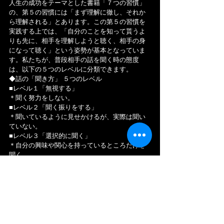
人生の成功をテーマとした書籍「７つの習慣」
の、第５の習慣には「まず理解に徹し、それか
ら理解される」とあります。この第５の習慣を
実践する上では、「自分のことを知って貰うよ
りも先に、相手を理解しようと聴く、相手の身
になって聴く」という姿勢が基本となっていま
す。私たちが、普段相手の話を聞く時の態度
は、以下の５つのレベルに分類できます。
◆話の「聞き方」 ５つのレベル
■レベル１「無視する」
＊聞く努力をしない。
■レベル２「聞く振りをする」
＊聞いているように見せかけるが、実際は聞い
ていない。
■レベル３「選択的に聞く」
＊自分の興味や関心を持っているところだけを
聞く。
■レベル４「注意して聞く」
＊相手のしゃべっていることに集中し、自分の
経験と比較しながら聞く。
■レベル５「感情移入の傾聴」
＊理解しようとして耳と目と心を使い、相手
の"言葉"、"意志"、"気持ち"を すべて聴く。