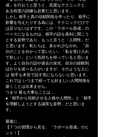
成」を行おうと思うと、高度なテクニックと、
ある程度の訓練も必要だと思います。
しかし 相手と真の信頼関係を作ったり、相手に
影響を与えたりする為には、テクニックだけで
は足りないはずです。この「ラポール形成」の
ベースになるものは、相手の話を真剣に聞こう
とする姿勢であり、もっと言うと「人間性」だ
と思います。私たちは、多かれ少なかれ、「自
分のことを分かって貰いたい」「私を受け入れ
て欲しい」という気持ちを持っていると思いま
す。よく自分の話や過去の栄光、自分の経験則
ばかりを述べる人がいますが、そのような人に
は 相手も本音で話す気にならないと思います。
これでは いつまで経っても好ましい人間関係を
築くことは出来ません。
つまり 最も大事なことは…
●「相手から信頼させる人格や人間性」と「相手
を理解しようとする誠実な姿勢」だと思いま
す。
最後に…
【７つの習慣から見る、「ラポール形成」のヒ
ント！】