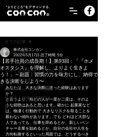
記事
全ての記事
株式会社コンカン
全ての記事
2022年5月17日
読了時間: 5分
【若手社員の成長期！】第93回：「『ホメ
イケてる企業のC.I.を切る・旧
オスタシス』を理解し、よりよく生きよ
イケてる企業のC.I.を切る・新
う！」～副題：習慣の力を味方にし、納得で
若手社員の成長記！
きる決断をしよう〜
あなたは、大きな決断に迷った経験はあります
concanトピックス特別編
か？
代表の人物像＆体験談！
と言うより、殆どの人が一度か二度は、そのよ
うな経験はあると思います。確かに 起業家など
勝手にC.I.を創っちゃいました！
は、物凄く行動的で 大きなリスクを取ることを
厭わない傾向があります。でも どれほど大胆な
人であっても、仕事を辞めるとか、新しいベン
チャー企業を始めるとか、自分の会社や人生を
方向転換するといった局面では、どうするべき