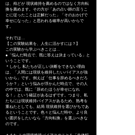
は、殆どが 現状維持を薦めるのではなく方向転
換を薦めます。その方が「あの占い師の言うこ
とに従ったことは正解だった」「そのおかげで
幸せになった」と思われる確率が高いからで
す。
それでは…
【この実験結果を、人生に活かすには？】
この実験から学ぶべきことは…
●「悩んだ時点で、既に答えは決まっている」と
いうことです。
＊しかし 私たちが正しい決断をできない理由
は、「人間には現状を維持したいバイアスが強
いから」です。例えば「仕事を辞めるべきだろ
うか？」という悩みが浮かんだ時点で、その人
の中では、既に「辞めたほうが幸せになれ
る！」という確証があるはずです。つまり、私
たちには現状維持バイアスがあるため、熟考を
重ねたとしても、結局 現状維持を選びがちであ
るということです。色々と悩んだ時や、より良
い選択をしたいなら「方向転換」を選ぶべきな
のです。