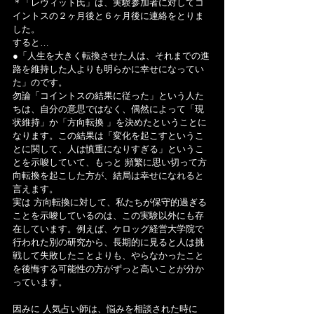
＊「レヴィット氏」は、実験参加者に対してコ
イントスの２ヶ月後と６ヶ月後に連絡をとりま
した。
すると…
●「人生を大きく転換させた人は、それまでの進
路を維持した人よりも明らかに幸せになってい
た」のです。
勿論「コイントスの結果に従った」という人た
ちは、自分の意思ではなく、偶然によって「現
状維持」か「方向転換 」を決めたということに
なります。この結果は「変化を起こすというこ
とに関して、人は慎重になりすぎる」というこ
とを示唆していて、もっと 頻繁に思い切って方
向転換を起こした方が、結局は幸せになれると
言えます。
実は 方向転換に対して、私たちが保守的過ぎる
ことを示唆しているのは、この実験以外にも存
在しています。例えば、ケロッグ経営大学院で
行われた別の研究から、長期的に見ると人は挑
戦して失敗したことよりも、やらなかったこと
を後悔する可能性の方がずっと高いことが分か
っています。
因みに 人気占い師は、悩みを相談された時に