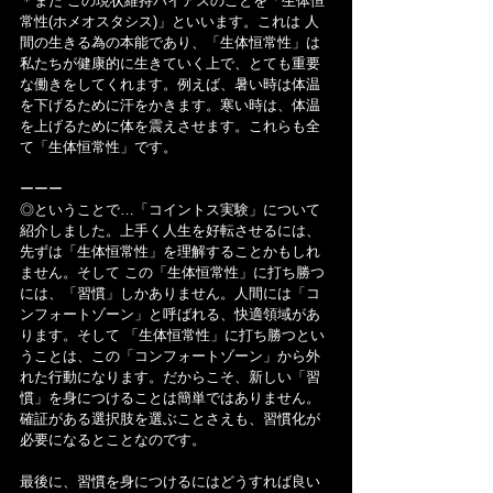
＊また この現状維持バイアスのことを「生体恒
常性(ホメオスタシス)」といいます。これは 人
間の生きる為の本能であり、「生体恒常性」は
私たちが健康的に生きていく上で、とても重要
な働きをしてくれます。例えば、暑い時は体温
を下げるために汗をかきます。寒い時は、体温
を上げるために体を震えさせます。これらも全
て「生体恒常性」です。
ーーー
◎ということで…「コイントス実験」について
紹介しました。上手く人生を好転させるには、
先ずは「生体恒常性」を理解することかもしれ
ません。そして この「生体恒常性」に打ち勝つ
には、「習慣」しかありません。人間には「コ
ンフォートゾーン」と呼ばれる、快適領域があ
ります。そして 「生体恒常性」に打ち勝つとい
うことは、この「コンフォートゾーン」から外
れた行動になります。だからこそ、新しい「習
慣」を身につけることは簡単ではありません。
確証がある選択肢を選ぶことさえも、習慣化が
必要になるとことなのです。
最後に、習慣を身につけるにはどうすれば良い