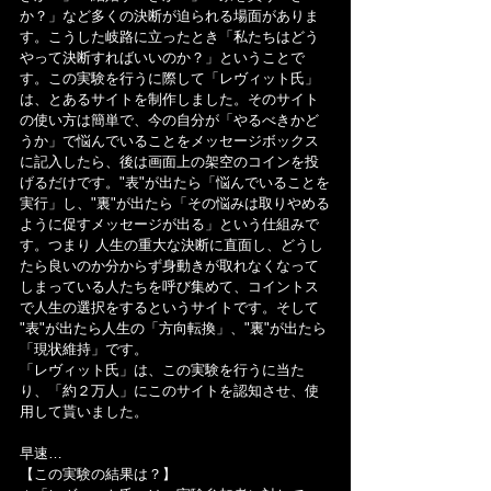
か？」など多くの決断が迫られる場面がありま
す。こうした岐路に立ったとき「私たちはどう
やって決断すればいいのか？」ということで
す。この実験を行うに際して「レヴィット氏」
は、とあるサイトを制作しました。そのサイト
の使い方は簡単で、今の自分が「やるべきかど
うか」で悩んでいることをメッセージボックス
に記入したら、後は画面上の架空のコインを投
げるだけです。"表"が出たら「悩んでいることを
実行」し、"裏"が出たら「その悩みは取りやめる
ように促すメッセージが出る」という仕組みで
す。つまり 人生の重大な決断に直面し、どうし
たら良いのか分からず身動きが取れなくなって
しまっている人たちを呼び集めて、コイントス
で人生の選択をするというサイトです。そして 
"表"が出たら人生の「方向転換」、"裏"が出たら
「現状維持」です。
「レヴィット氏」は、この実験を行うに当た
り、「約２万人」にこのサイトを認知させ、使
用して貰いました。
早速…
【この実験の結果は？】