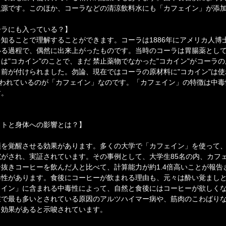
取源です。このほか、コーラなどの清涼飲料水にも「カフェイン」が添
ーラにも入っている？】
知ることで理解することができます。コーラは1886年にアメリカ人博
いる過程で、偶然に出来上がったものです。当時のコーラは胃腸薬とし
は"コカイン"のことで、まだ 禁止薬物でなかった"コカイン"がコーラ
前が付けられました。勿論、現在ではコーラの原材料に"コカイン"は
使われているのが「カフェイン」なのです。「カフェイン」の特徴は中
す。
ットと身体への影響とは？】
頭を覚醒させる効果があります。多くの大学で「カフェイン」を使って
がされ、実証されています。その事例として、大学生85名の内、カフ
抜きコーヒーを飲んだ人と比べて、計算能力が約1.4倍高いことが報告
毒性があります。食後にコーヒーが飲まれる理由も、元々は酔い覚まし
ェイン」に含まれる中毒性によって、自然と食後にはコーヒーが欲しく
症で最も多いとされている原因のアルツハイマー病や、筋肉のこわばり
も効果があると示唆されています。