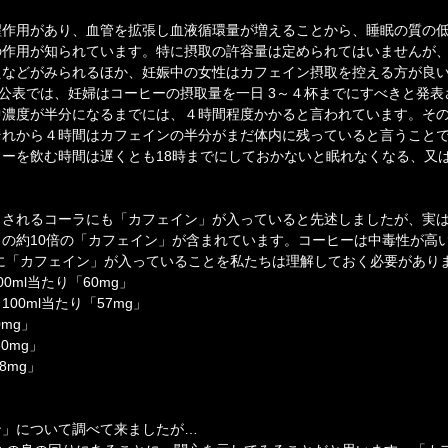
醒作用があり、血管を拡張し血液循環量が増えることから、睡眠の質の
の作用が知られています。特に摂取の許容量は定められてはいませんが
えなどがみられるほか、妊娠中の女性はカフェイン摂取を控える方が良
Oの公表では、妊婦はコーヒーの摂取量を一日 3～４杯までにすべきと発
中濃度が半分になるまでには、４時間程度かかると言われています。そ
れから４時間はカフェインの半分がまだ体内に残っていると言うことで
ーを飲む時間は遅くとも18時までにしておかないと眠れなくなる、又は
されるコーラにも「カフェイン」が入っていると先述しましたが、実は
の約10倍の「カフェイン」が含まれています。コーヒーは中毒性が高
に「カフェイン」が入っていることを私たちは理解しておく必要があり
0ml当たり「60mg」
00ml当たり「57mg」
0mg」
0mg」
8mg」
ン」について調べて来ましたが…