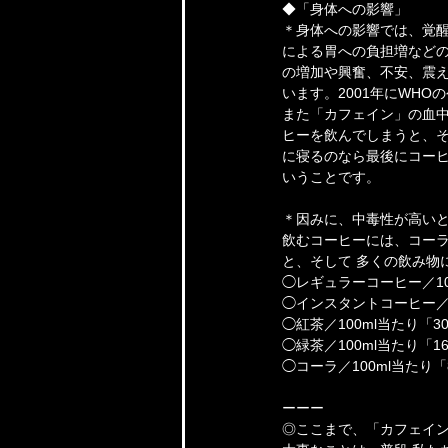
◆「身体への影響」
＊身体への影響では、覚
による胃への負担増など
の増加や興奮、不安、震
います。2001年にWH
また「カフェイン」の血
ヒーを飲んでしまうと、そ
に寝るのなら最後にコーヒ
いうことです。
＊因みに、中毒性が高いと
飲むコーヒーには、コーラ
と、そして 多くの飲み物
◯レギュラーコーヒー／10
◯インスタントコーヒー／1
◯紅茶／100ml当たり「3
◯緑茶／100ml当たり「16
◯コーラ／100ml当たり「
ーーー
◎ここまで、「カフェイ