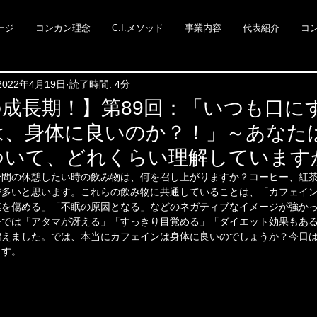
ージ
コンカン理念
C.I.メソッド
事業内容
代表紹介
コ
2022年4月19日
読了時間: 4分
成長期！】第89回：「いつも口に
は、身体に良いのか？！」～あなた
ついて、どれくらい理解しています
合間の休憩したい時の飲み物は、何を召し上がりますか？コーヒー、紅
が多いと思います。これらの飲み物に共通していることは、「カフェイ
膜を傷める」「不眠の原因となる」などのネガティブなイメージが強か
今では「アタマが冴える」「すっきり目覚める」「ダイエット効果もあ
増えました。では、本当にカフェインは身体に良いのでしょうか？今日
ます。