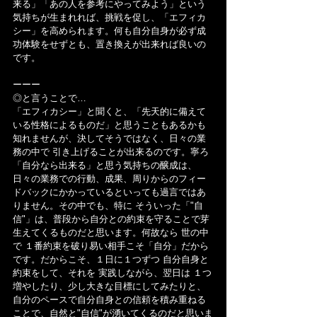
来る」「あの人を参考にやってみよう」という
気持ちが生まれれば、挑戦を促し、「エフィカ
シー」を高められます。何も自分自身が必ず成
功体験をせずとも、置き換えが出来れば良いの
です。
ーーー
◎と言うことで…
「エフィカシー」と聞くと、「先天的に備えて
いる性格によるものだ」と思うこともあるかも
知れませんが、決してそうではなく、日々の業
務の中で 引き上げることが出来るのです。寧ろ
「自分なら出来る」と思う気持ちの醸成は、
日々の業務での行動、成果、周りからのフィー
ドバックにかかっているといっても過言ではあ
りません。その中でも、特に そういった「"自
信"」は、普段から自分との約束を守ることで芽
生えてくるものだと思います。何故なら 世の中
で １番約束を破り易い相手こそ「自分」だから
です。だからこそ、１日に１つずつ 自分自身と
約束をして、それを 実践しながら、翌日は １つ
増やしたり、少し大きな目標にしてみたりと、
自分のペースで自分自身との信頼を積み重ねる
ことで、自然と"自信"が湧いてくるのだと思いま