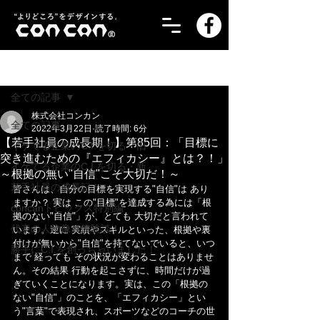
記事
全ての記事
株式会社コンカン
全ての記事
2022年3月22日
読了時間: 6分
【若手社員の成長期！】第85回：「目標に
イケてる企業のC.I.を切る・旧
突き進むための『エフィカシー』とは？！」
イケてる企業のC.I.を切る・新
～根拠の無い"自信"こそ大切だ！～
若手社員の成長記！
皆さんは、自分の目標を実現する"自信"は あり
ますか？ 実は この"目標"を達成する為には「根
concanトピックス特別編
拠のない"自信"」が、とても 大切だと言われて
代表の人物像＆体験談！
います。逆に 実績やスキルといった、根拠や裏
付けが無いから"自信"を持てないでいると、いつ
勝手にC.I.を創っちゃいました！
まで 経っても その状況が変わることはありませ
ん。その結果 行動を起こさずに、時間だけが過
ぎていくことになります。実は、この「根拠の
ない"自信"」のことを、「エフィカシー」とい
う"言葉"で表現され、スポーツなどのコーチの世