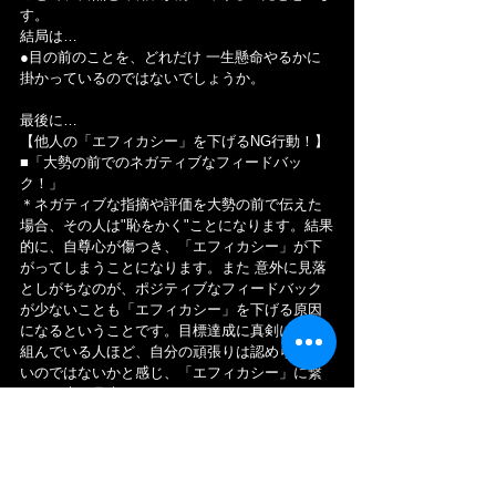
す。
結局は…
●目の前のことを、どれだけ 一生懸命やるかに
掛かっているのではないでしょうか。
最後に…
【他人の「エフィカシー」を下げるNG行動！】
■「大勢の前でのネガティブなフィードバッ
ク！」
＊ネガティブな指摘や評価を大勢の前で伝えた
場合、その人は"恥をかく"ことになります。結果
的に、自尊心が傷つき、「エフィカシー」が下
がってしまうことになります。また 意外に見落
としがちなのが、ポジティブなフィードバック
が少ないことも「エフィカシー」を下げる原因
になるということです。目標達成に真剣に取り
組んでいる人ほど、自分の頑張りは認められな
いのではないかと感じ、「エフィカシー」に繋
がる要素を見失うことがあるのです。フォード
バック自体は 良いことなので、その場面の状況
を読んで、臨機応変に対応することが大切にな
ります。