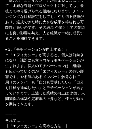
＊個人の「エフィカシー」が高まることによっ
て、困難な課題やプロジェクトに対しても、最
後までやり遂げられる組織になります。チャレ
ンジングな目標設定をしても、やり切る姿勢が
あり、達成できた時に大きな成果を得られる可
能性が高いのです。その結果 企業としての業績
にも良い影響を与え、人と組織が一緒に成長す
ることを期待できます。
■２.「モチベーションが向上する！」
＊「エフィカシー」が高まると、個人は前向き
になり、課題にも立ち向かうモチベーションが
生まれます。個人のモチベーションは、組織に
も広がっていくのが「エフィカシー」の良い影
響です。やる気のあるメンバーに触発されて、
周りのメンバーも「自分も貢献したい」「自分
も目標を達成したい」とモチベーションが高ま
っていきます。上述した業績の向上は 勿論、人
間関係の構築や定着率の上昇など、様々な効果
を期待できます。
ーーー
それでは…
【「エフェカシー」を高める方法！】