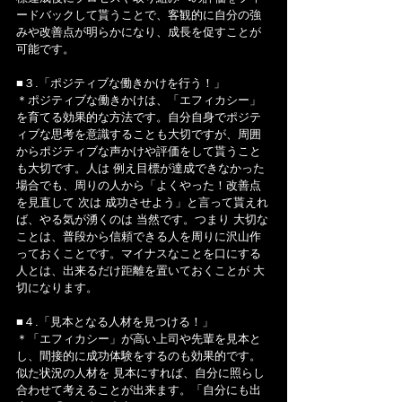
ードバックして貰うことで、客観的に自分の強
みや改善点が明らかになり、成長を促すことが
可能です。
■３.「ポジティブな働きかけを行う！」
＊ポジティブな働きかけは、「エフィカシー」
を育てる効果的な方法です。自分自身でポジテ
ィブな思考を意識することも大切ですが、周囲
からポジティブな声かけや評価をして貰うこと
も大切です。人は 例え目標が達成できなかった
場合でも、周りの人から「よくやった！改善点
を見直して 次は 成功させよう」と言って貰えれ
ば、やる気が湧くのは 当然です。つまり 大切な
ことは、普段から信頼できる人を周りに沢山作
っておくことです。マイナスなことを口にする
人とは、出来るだけ距離を置いておくことが 大
切になります。
■４.「見本となる人材を見つける！」
＊「エフィカシー」が高い上司や先輩を見本と
し、間接的に成功体験をするのも効果的です。
似た状況の人材を 見本にすれば、自分に照らし
合わせて考えることが出来ます。「自分にも出