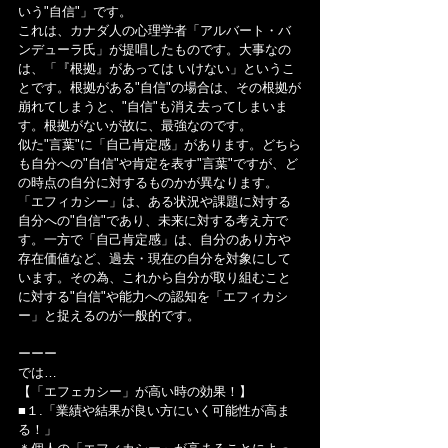
いう"自信"」です。
これは、カナダ人の心理学者「アルバート・バ
ンデューラ氏」が提唱したものです。大事なの
は、「『根拠』があっては いけない」というこ
とです。根拠がある"自信"の場合は、その根拠が
崩れてしまうと、"自信"も消え去ってしまいま
す。根拠がないが故に、最強なのです。
似た"言葉"に「自己肯定感」があります。どちら
も自分への"自信"や肯定を表す"言葉"ですが、ど
の時点の自分に対するものかが異なります。
「エフィカシー」は、ある状況や課題に対する
自分への"自信"であり、未来に対する考え方で
す。一方で「自己肯定感」は、自分のあり方や
存在価値など、過去・現在の自分を対象にして
います。その為、これから自分が取り組むこと
に対する"自信"や能力への認知を「エフィカシ
ー」と捉えるのが一般的です。
ーーー
では…
【「エフェカシー」が高い時の効果！】
■１.「業績や結果が良い方にいく可能性が高ま
る！」