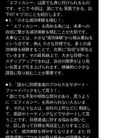
「エフィカシー」は誰でも身に付けられるもの
です。そこで 今回は、誰にでも 実践できる、以
下の"４つ"のことを紹介します。
■１.「小さな成功体験を積む！」
＊「エフィカシー」を高める為には、未来への
自信に繋がる成功体験を積むことが大切です。
大事なことは、小さな"成功体験"から積み重ねる
という点です。例え 小さな目標でも、多くの成
功体験を経験することで、次第に"自信"が芽生え
ていきます。その延長線上で、大きな目標へと
ステップアップできれば、自分の限界がより高
い位置まで引き上げられます。積極的に小さな
課題に取り組むことが重要です。
■２.「誰かに目標達成のプロセスをサポート・
フィードバックをして貰う！」
＊誰にでも不安や弱気な部分があり、思うよう
に「エフィカシー」を高められない人もいま
す。そのような人は、会社の上司などに 相談し
て、面談やミーティングなどでサポートして貰
うことです。目標達成に対する悩みを聞いた
り、話し合って目標を再設定したりすることに
よって、成功体験を得やすくなります。また 目
標達成後にプロセスや取り組みへの評価をフィ