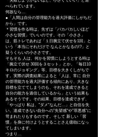
「失敗しようがないほど、小さくていい」と述
べられています。
何故なら…
●「人間は自分の管理能力を過大評価にしがちだ
から」です。
＊習慣を作る時は、先ずは「バカバカしいほど 
小さな習慣」でいいのです。その「小ささ」
は、筋トレであれば「１日腕立て伏せを1回」と
いう「本当にそれだけで なんとかなるの!?」と
疑うくらいの小ささです。
そもそも 人は、何かを習慣にしようとする時は
「腕立て伏せ 30回を３セット」とか、「毎日10
キロのジョギング」等、目標を大きくしがちで
す。実際の調査結果によると「人は、常に 自分
の管理能力を過大評価する傾向にあり、大きな
目標を立ててしまうのも、それを達成できると
自分の能力を過信しているから」という結果も
あるそうです。その結果、目標を達成できず、
「やっぱり 私は、"ダメ"なんだ…」と自信を失
い、達成できない自分への"失望感"や"罪悪感"に
苛まれたりもするのです。そして 新しい「習
慣」を身に付けようとすることさえ億劫になっ
てしまいます。
つまり…