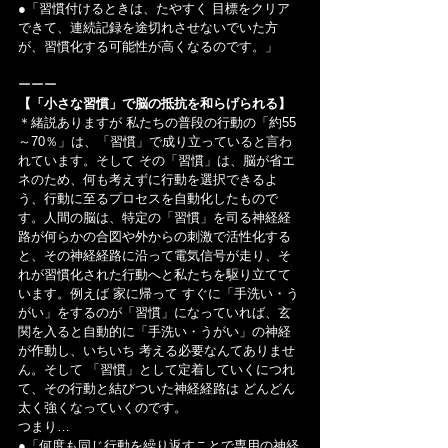
●「習慣付けるときは、たやすく 目標をクリア
できて、連続記録を途切れさせないでいた方
が、習慣化する可能性が高くなるのです。」
ーーー
【「小さな習慣」で脳の抵抗を和らげられる】
＊緒説ありますが 私たちの普段の行動の「約55
～70％」は、「習慣」で成り立っていると言わ
れています。そして その「習慣」は、脳が省エ
ネのため、何も考えずに行動を選択できるよ
う、行動に至るプロセスを自動化したもので
す。人間の脳は、特定の「習慣」を司る神経経
路が何らかの合図や外からの刺激で活性化する
と、その神経経路に沿って電気信号が走り、そ
れが習慣化された行動へと私たちを駆り立てて
います。例えば 家に帰って すぐに「手洗い・う
がい」をするのが「習慣」になっていれば、玄
関を入ると自動的に「手洗い・うがい」の神経
が作動し、いちいち 考える必要なんてありませ
ん。そして 「習慣」として定着していくにつれ
て、その行動と結びついた神経経路は どんどん
太く強くなっていくのです。
つまり…
●「何度も同じ行動を繰り返すことで専用の神経