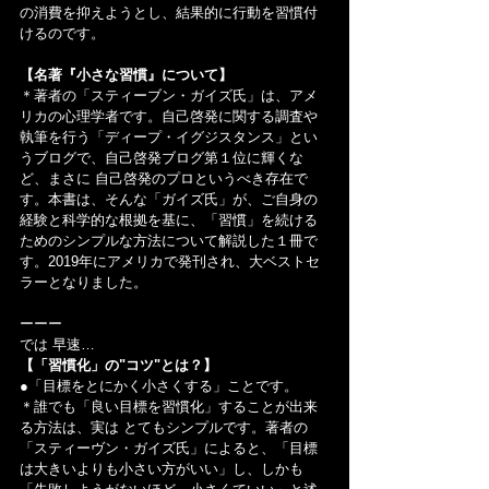
の消費を抑えようとし、結果的に行動を習慣付
けるのです。
【名著『小さな習慣』について】
＊著者の「スティーブン・ガイズ氏」は、アメ
リカの心理学者です。自己啓発に関する調査や
執筆を行う「ディープ・イグジスタンス」とい
うブログで、自己啓発ブログ第１位に輝くな
ど、まさに 自己啓発のプロというべき存在で
す。本書は、そんな「ガイズ氏」が、ご自身の
経験と科学的な根拠を基に、「習慣」を続ける
ためのシンプルな方法について解説した１冊で
す。2019年にアメリカで発刊され、大ベストセ
ラーとなりました。
ーーー
では 早速…
【「習慣化」の"コツ"とは？】
●「目標をとにかく小さくする」ことです。
＊誰でも「良い目標を習慣化」することが出来
る方法は、実は とてもシンプルです。著者の
「スティーヴン・ガイズ氏」によると、「目標
は大きいよりも小さい方がいい」し、しかも