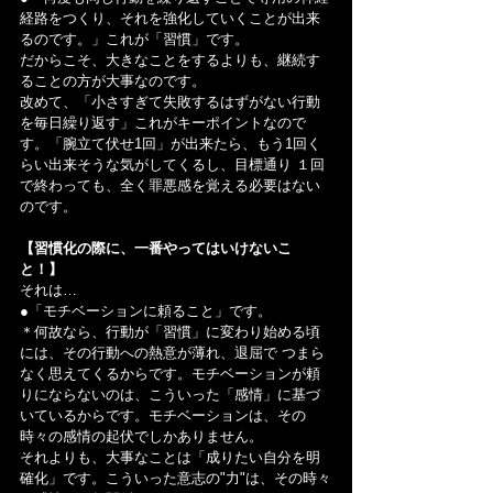
経路をつくり、それを強化していくことが出来
るのです。」これが「習慣」です。
だからこそ、大きなことをするよりも、継続す
ることの方が大事なのです。
改めて、「小さすぎて失敗するはずがない行動
を毎日繰り返す」これがキーポイントなので
す。「腕立て伏せ1回」が出来たら、もう1回く
らい出来そうな気がしてくるし、目標通り １回
で終わっても、全く罪悪感を覚える必要はない
のです。
【習慣化の際に、一番やってはいけないこ
と！】
それは…
●「モチベーションに頼ること」です。
＊何故なら、行動が「習慣」に変わり始める頃
には、その行動への熱意が薄れ、退屈で つまら
なく思えてくるからです。モチベーションが頼
りにならないのは、こういった「感情」に基づ
いているからです。モチベーションは、その
時々の感情の起伏でしかありません。
それよりも、大事なことは「成りたい自分を明
確化」です。こういった意志の"力"は、その時々