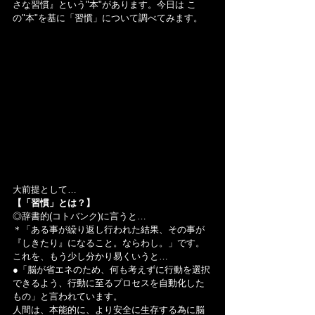
さな習慣』という"本"があります。今日は こ
の"本"を基に「習慣」について調べてみます。
大前提として…
【「習慣」とは？】
◎辞書的(コトバンク)に言うと…
＊「ある事が繰り返し行われた結果、その事が
『しきたり』になること。ならわし。」です。
これを、もう少し分かり易くいうと…
●「脳が省エネのため、何も考えずに行動を選択
できるよう、行動に至るプロセスを自動化した
もの」と言われています。
人間は、本能的に、より安全に生存する為に脳