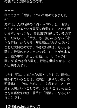
の感情とは無関係なのです。
ーーー
◎ここまで「習慣」について纏めてきました
が…
先ずは、人の行動の「約55～70％」は「習慣」
から来ているという事実を自覚することだと思
います。それぐらい 無意識で行動しているので
す。だからこそ「習慣」も、抵抗の少ない「小
さな行動」から入り、無意識に組み込んでいく
ことだ大切なのです。小さな行動は、もっとも 
難しい最初のアクションを起こすことが出来る
し、脳の中で「新しい行動」と「いつもの行
動」が 攻めぎ合う間も、行動を継続させること
が出来るのです。
しかし 実は、この"本"の落としとして、最後に
書かれていることは、結局は「成りたい自分を
明確化し、『何のために？』を考えること」が
最も大切ということです。つまり こういったこ
とを言語化すれば、勝手に「習慣」になるとい
うことです。
【習慣化の為のステップ】