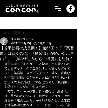
記事
全ての記事
株式会社コンカン
全ての記事
2021年10月19日
読了時間: 5分
【若手社員の成長期！】第65回：「『悪習
イケてる企業のC.I.を切る・旧
慣』は続くのに、『良習慣』が続かない理
イケてる企業のC.I.を切る・新
由！」～脳の仕組みから「習慣」を紐解く～
若手社員の成長記！
皆さんは、「やろう！」と決めことを続けられ
ていますか？「今年こそは！」と誓ったダイエ
concanトピックス特別編
ット、英会話、スポーツクラブ、禁煙、読書な
代表の人物像＆体験談！
ど、殆どが続かなかったことばかりだと思いま
す。何故 私たちは、"やる"と決めた「良習慣」
勝手にC.I.を創っちゃいました！
を続けられないのでしょうか？
一方で、YouTubeや甘い食べ物など「悪習慣」
は、辞められないのは、何故でしょうか？その
理由を「脳の仕組み」から解き明かし、全米ほ
か世界各国で大ベストセラーになっている『小