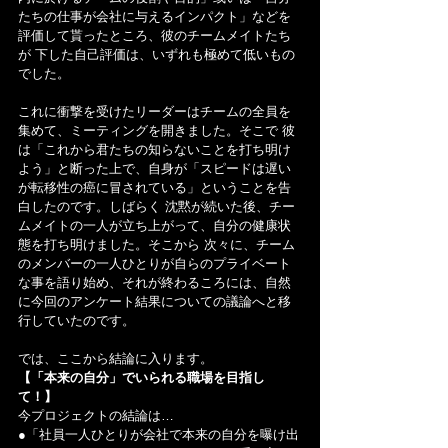
たちの仕事が会社に与えるインパクト」などを
評価して貰ったところ、彼のチームメイトたち
が 下した自己評価は、いずれも極めて低いもの
でした。
これに衝撃を受けたリーダーはチームの全員を
集めて、ミーティングを開きました。そこで 彼
は「これから君たちの知らないことを打ち明け
よう」と断った上で、自身が「スピードは遅い
が転移性の癌に冒されている」ということを告
白したのです。しばらく 沈黙が続いた後、チー
ムメイトの一人が立ち上がって、自分の健康状
態を打ち明けました。そこから 次々に、チーム
のメンバーの一人ひとりが自らのプライベート
な事を語り始め、それが終わるころには、自然
に今回のアンケート結果についての議論へと移
行していたのです。
では、ここから結論に入ります。
【「本来の自分」でいられる職場を目指し
て！】
今プロジェクトの結論は…
●「社員一人ひとりが会社で本来の自分を曝け出