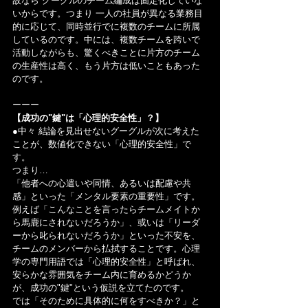
故なら グーグルのチーム編成は固定化していな
いからです。つまり 一人の社員が異なる業務目
的に応じて、同時並行でに複数のチームに所属
しているのです。中には、複数チームを跨いで
活動しながらも、驚くべきことに片方のチーム
の生産性は高く、もう片方は低いこともあった
のです。
ーーー
【成功の"鍵"は「心理的安全性」？】
●中々 結論を見出せないグーグルが次に考えた
ことが、数値化できない「心理的安全性」で
す。
つまり…
「他者への心遣いや同情、あるいは配慮や共
感」といった「メンタル要素の重要性」です。
例えば「こんなことを言ったらチームメイトか
ら馬鹿にされないだろうか」、或いは「リーダ
ーから叱られないだろうか」といった不安を、
チームのメンバーから払拭することです。心理
学の専門用語では「心理的安全性」と呼ばれ、
安らかな雰囲気をチーム内に育めるかどうか
が、成功の"鍵"という仮説を立てたのです。
では「そのために具体的に何をすべきか？」と