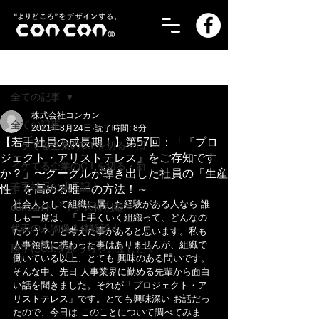
記事
全ての記事
株式会社コンカン
全ての記事
2021年8月24日
読了時間: 8分
【若手社員の成長期！】第57回：「『プロ
イケてる企業のC.I.を切る・旧
ジェクト・アリストテレス』をご存知です
イケてる企業のC.I.を切る・新
か？」〜グーグルが導き出した社員の「生産
若手社員の成長記！
性」を高める唯一の方法！～
社会人として組織に属した経験がある人なら 誰
concanトピックス特別編
しも一度は、「上手くいく組織って、どんなの
代表の人物像＆体験談！
だろう？」と考えた事があると思います。私も 
人事領域に携わった事はありませんが、組織で
勝手にC.I.を創っちゃいました！
働いている以上、とても 興味のある問いです。
そんな中、先日 人事業界に勤める先輩から面白
い話を聞きました。それが「プロジェクト・ア
リストテレス」です。とても興味深い お話だっ
たので、今日は このことについて調べてみま