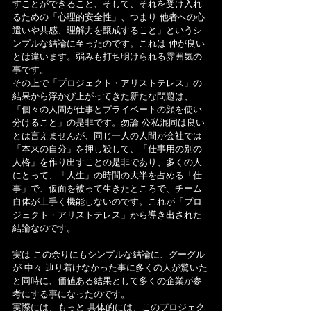
すことができること、そして、それを受け入れ
るための「心理的安全性」、つまり 他者への心
遣いや共感、理解力を醸成すること」というシ
ンプルな結論に至ったのです。これは 仲が良い
とは違います。弱みも打ち明けられる雰囲気の
事です。
その上で「プロジェクト・アリストテレス」の
結果から浮かび上がってきた新たな問題は、
「個々の人間が仕事とプライベートの顔を使い
分けること」の是非です。勿論 公私混同は良い
とは言えませんが、同じ一人の人間が会社では
「本来の自分」を押し殺して、「仕事用の別の
人格」を作り出すことの是非であり、多くの人
にとって、「人生」の時間の大半を占める「仕
事」で、仮面を被って生きたところで、チーム
自体が上手く機能しないのです。これが「プロ
ジェクト・アリストテレス」から導き出された
結論なのです。
実は この余りにもシンプルな結論に、グーグル
が 中々 辿り着けなかった事に多くの人が驚いた
と同時に、価値ある結果として多くの企業が参
考にする事になったのです。
実際には、もっと 具体的には、このプロジェク