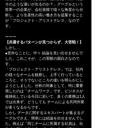
そのような違いが出るのか？」グーグルという
世界一の企業が、会社規模で様々な角度から分
析し、より生産性の高い働き方を提案すること
が「プロジェクト・アリストテレス」なので
す。
ーーー
【共通するパターンが見つからず、大苦戦！】
しかし…
●意外なことに、中々 結論を見い出せませんで
した。これこそが、この実験の面白さなので
す。
「プロジェクト・アリストテレス」では、社内
の様々なチームを観察し、上手く行っていると
ころと、そうでないところの違いを明らかにし
ようとしました。分析の対象として、特に重要
視したのは「チームワーク」です。ビジネスが
複雑化している今日に於いて、多くの業務は1人
では出来ず、どうしても チームによる共同作業
が多くなるからです。
しかし データに関するエキスパートが集まるグ
ーグルでさえ、簡単には結論を出せませんでし
た。例えば「同じチームに所属する社員は、社