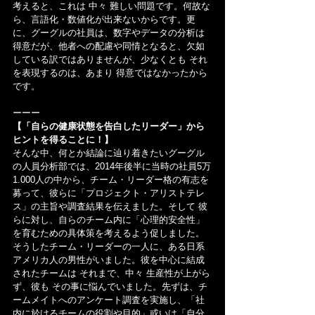
考えると、これは 中々 難しい問題です。何故な
ら、言語化・数値化が出来ないからです。更
に、グーグルの社員は、数字やデータの分析は
得意だが、他者への配慮や同情となると、欠如
している訳ではありませんが、少なくとも それ
を表現するのは、あまり 得意ではなかったから
です。
ーーー
【「自らの健康状態を告白したリーダー」から
ヒントを得ることに！】
そんな中、何とか結論に辿り着きたいグーグル
の人員分析部では、2014年後半に当時の社員5万
1.000人の中から、チーム・リーダー格の有志を
募って、彼らに「プロジェクト・アリストテレ
ス」の主旨や調査結果を伝えました。そして 彼
らに対し、自らのチーム内に「心理的安全性」
を育むための具体策を考えるよう促しました。
そうしたチーム・リーダーの一人に、ある日系
アメリカ人の男性がいました。彼を中心に結成
されたチームは それまで、中々 生産性が上がら
ず、彼も その事に悩んでいました。先ずは、チ
ームメイトへのアンケート調査を実施し、「社
内に於けるチームの役割や目的」或いは「自分