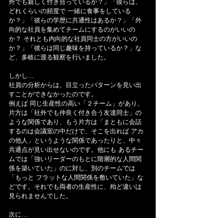
外でも親しく付き合っているか？」「彼らは、
どれくらいの頻度で 一緒に食事をしている
か？」「彼らの学歴に共通性はあるか？」「外
向的な社員を集めてチームにするのがいいの
か？ それとも内向的な社員同士の方がいいの
か？」「彼らは同じ趣味を持っているか？」な
ど、多岐に渡る観察を行いました。
しかし…
社員の分析からは、目立ったパターンを見い出
すことができなかったのです。
例えば 同じ生産性の高い「２チーム」があり、
片方は「社外でも仲良く付き合う友達同士」の
ような関係であり、もう片方は「まともに会話
するのは会議室の中だけで、そこを出れば アカ
の他人」というような関係であったりと、中々 
共通点が見い出せないのです。他にも あるチー
ムでは「強いリーダーのもとに階層的な人間関
係を築いていた」のに対し、別のチームでは
「もっと フラットな人間関係を敷いていた」な
どです。それでも両者の生産性に、殆ど違いは
見られませんでした。
次に…