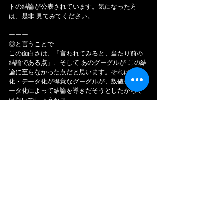
トの結論が公表されています。気になった方
は、是非 見てみてください。
ーーー
◎と言うことで…
この面白さは、「言われてみると、当たり前の
結論である点」、そして あのグーグルが この結
論に至らなかった点だと思います。それは 数値
化・データ化が得意なグーグルが、数値化・デ
ータ化によって結論を導きだそうとしたからで
はないでしょうか？
この結論である「心理的安全性」を自分に落と
し込むとしたら、日々の会話の中で積極的に
「価値観・想い」をベースとした会話をするこ
とだと思います。それは、ある事象に対して
「どう感じたか？」「どんな価値観を持ってい
るか？」「あなたは、どんな人間なのか？」な
ど、感情、気持ち、信念を中心に置いた会話の
ことです。この対極にあるのが、「事実」のみ
をベースとした会話だと思います。それは 人の
感情を抜きにした「正論」だけの会話です。そ
もそも 「正論」こそ、これからの「AI時代」
に、最も淘汰されるキーワードの気がします。