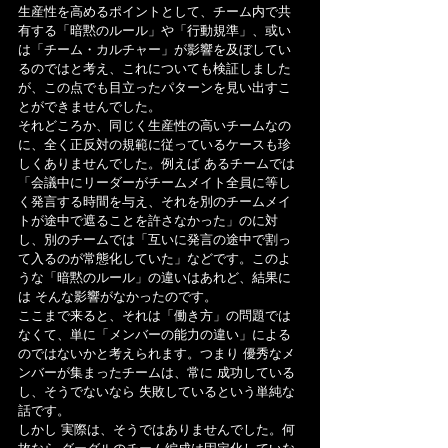
生産性を高めるポイントとして、チーム内で共
有する「暗黙のルール」や「行動規準」、或い
は「チーム・カルチャー」が影響を及ぼしてい
るのではと考え、これについても検証しました
が、この点でも目立ったパターンを見い出すこ
とができませんでした。
それどころか、同じく生産性の高いチームなの
に、全く正反対の規範に従っているケースも珍
しくありませんでした。例えば あるチームでは
「会議中にリーダーがチームメイト全員に等し
く発言する時間を与え、それを別のチームメイ
トが途中で遮ることを許さなかった」のに対
し、別のチームでは「互いに発言の途中で割っ
て入るのが常態化していた」などです。このよ
うな「暗黙のルール」の違いはあれど、結果に
は そんな影響がなかったのです。
ここまで来ると、それは「働き方」の問題では
なくて、単に「メンバーの能力の違い」による
のではないかと考えられます。つまり 優秀なメ
ンバーが集まったチームは、常に 成功している
し、そうでないなら 失敗しているという単純な
話です。
しかし 実際は、そうではありませんでした。何