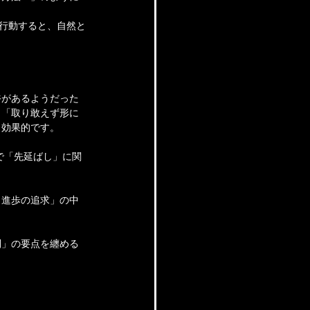
ず行動すると、自然と
裕があるようだった
。「取り敢えず形に
も効果的です。
で「先延ばし」に関
：進歩の追求」の中
則」の要点を纏める