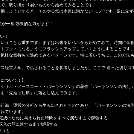
上で、取り掛かり易いものから始めてみることです。
動しようとすると、そのやる気は永遠に沸かない"モノ"です。逆に先
。
法が一番 効果的な気がます！
ない！」
ということも重要です。まずは出来るレベルから始めてみて、時間に余
ウトプットになるようにブラッシュアップしていくようにすることです
う気軽な気持ちで進めてみるイメージです。特に若いうちに、この方法
ス経営大学」で話されることを参考しましたが、ここで 違った切り口
。
」について！】
「シリル・ノースコート・パーキンソン」の著作「パーキンソンの法則
れを「先延ばし癖」に落とし込んでみます。
の組織・運営の分析から生み出されたものであり、「パーキンソンの法
られています。
、完成のために与えられた時間をすべて満たすまで膨張する
収入の額に達するまで膨張する
言うと…