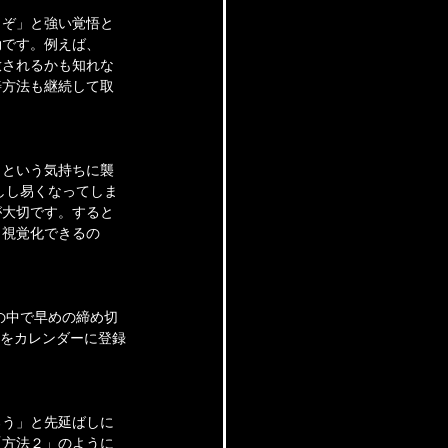
くぞ」と強い覚悟と
効です。例えば、
放されるかも知れな
善方法も継続して取
」という気持ちに襲
しし易くなってしま
大切です。すると 
も視覚化できるの
の中で早めの締め切
りをカレンダーに登録
ろう」と先延ばしに
「方法２」のように