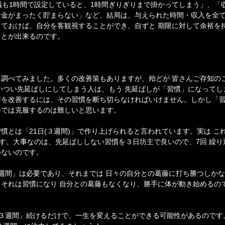
議も1時間で設定していると、1時間ぎりぎりまで掛かってしまう」、「
お金がまったく貯まらない」など、結局は、与えられた時間・収入を全
ておけば、自分を客観視することができ、自ずと 期限に対して余裕を
ことが出来るのです。
調べてみました。多くの改善策もありますが、殆どが 皆さんご存知の
いつい先延ばしにしてしまう人は、もう 先延ばしが「習慣」になってし
癖を改善するには、その習慣を断ち切らなければいけません。しかし「
悟では克服するのは難しいと思います。
慣とは「21日(３週間)」で作り上げられると言われています。実は こ
です。大事なのは、先延ばししない習慣を３日坊主で良いので、7回 繰
かないのです。
週間」は必要であり、それまでは 日々の自分との葛藤に打ち勝つしか
それは習慣になり 自分との葛藤もなくなり、勝手に体が動き始めるの
「３週間」続けるだけで、一生を変えることができる可能性があるのです