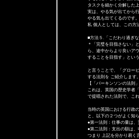
タスクを細かく分解した
実は、やる気が出てから行
やる気も出てくるのです
私 個人としては、この方
■方法５.「こだわり過ぎ
＊「完璧を目指さない」
ら、途中からより良いア
することを目指す」とい
と言うことで、「グロービ
する法則を ご紹介します
【「パーキンソンの法則
これは、英国の歴史学者
で提唱された法則で、こ
当時の英国における行政
と、以下の２つがよく知
●第一法則：仕事の量は
●第二法則：支出の額は、
つまり 上記を分かり易く