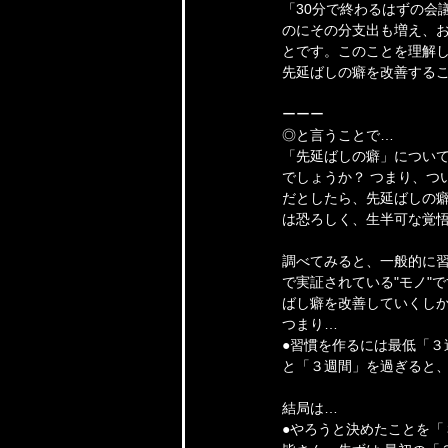
「30分で終わるはずの会
のにその分支出も増え、
とです。このことを理解し
先延ばしの癖を改善する
ーーー
◎と言うことで…
「先延ばしの癖」について
でしょうか？ つまり、つ
だとしたら、先延ばしの
は恐ろしく、生半可な覚
調べてみると、一般的に習
で実証されている"モノ"
ばし癖を改善していくし
つまり…
●習慣を作るには最低「３
と「３週間」を過ぎると、
結局は…
●やろうと決めたことを