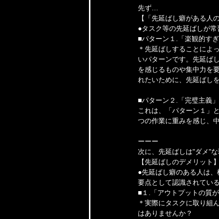
先ず…
【「先延ばし癖がある人
●タスク等の先延ばしが常
■パターン１.「楽観的すぎ
＊先延ばしすることによっ
いパターンです。先延ばし
を感じるものや集中力を
れたいために、先延ばし
■パターン２.「完璧主義」
これは、「パターン１」と
つの作業に重みを感じ、中
ーーー
次に、先延ばしは"ダメ"
【先延ばしのデメリット
●先延ばし癖のある人は、
要点として認識されてい
■１.「アウトプットの質
＊実際にタスクに取り組
はありませんか？