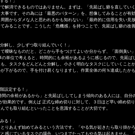
識する！」
夕で解消できるものではありません。まずは、「先延ばし癖を直してい
も大事です。その為には「最悪のパターン」を、想像してみることが有
ら周囲からダメな人と思われるかも知れない」「最終的に信用を失い見
してみることです。こうした「危機感」を持つことで、先延ばし癖の改
く分解し、少しずつ取り組んでいく！」
くて曖昧なものだと、どこから手をつけてよいか分からず、「面倒臭い
事の単位で考えると、時間的にも余裕があるように感じるので、先延ば
も、タスクをどんどんと分解し、小さく明白なタスクにしていくことが
ルが下がるので、手を付け易くなりますし、作業全体の何％達成したか
。
段階設定する！」
時間の余裕があるから」と先延ばししてしまう傾向のある人には、自分
が効果的です。例えば 正式な締め切りに対して、３日ほど早い締め切
なんでも取り組むといったことを意識することが大切です。
てみる！」
、とりあえず始めてみるという方法です。「やる気が起きたら取り掛か
だと感じているタスクの場合、いつまでたってもやる気は起きません。