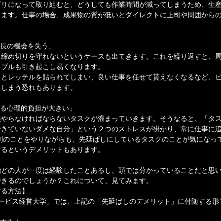
ギリになって取り組むと、どうしても作業時間が減ってしまうため、生
ります。仕事の場合、成果物の質が低いとダイレクトに上司や周囲から
成長の機会を失う」
、締め切りを守れないというケースも出てきます。これを繰り返すと、
ラブルも引き起こし易くなります。
」とレッテルを貼られてしまい、良い仕事を任せて貰えなくなるなど、
てしまう恐れもあります。
かる心理的負担が大きい」
然やらなければならないタスクが溜まっていきます。そうなると、「タ
できていないダメな自分」という２つのストレスが掛かり、常に仕事に
別のことをやりながらも、先延ばしにしているタスクのことが気になっ
なるというデメリットもあります。
殆どの人が一度は経験したことあるし、頭では分かっていることだと思
できるのでしょうか？これについて、見てみます。
する方法】
ロービス経営大学」では、上記の「先延ばしのデメリット」に付随する形