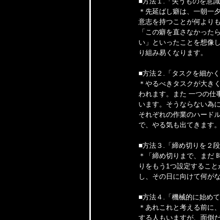
■方法１.「失うものを意
＊先延ばし癖は、一朝一
意志を持つことが何より
「この癖を直さなかった
い」といったことを想像
り組み易くなります。
■方法２.「タスクを細か
＊やるべきタスクが大き
われます。また 一つの仕
います。そうならない為に
それぞれの作業のハード
で、やる気も出てきます
■方法３.「締め切りを２
＊「締め切りまで、まだ 
りをもう1つ設定すること
し、その日に向けて何が
■方法４.「機械的に始め
＊あれこれと考える前に
する人もいますが、面倒