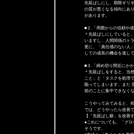
先延ばしにし、期限ギリ
の質が悪くなる傾向にあ
があります。
■２.「周囲からの信頼や
＊先延ばしにしていると
いますし、人間関係のト
更に、「責任感のない人
しての成長の機会を逃し
■３.「締め切り間近にか
＊先延ばしをすると、当
こと」と「タスクを処理
陥ってしまいます。また 
前のことに集中できなく
こうやってみてみると、
では、どうやったら改善
【「先延ばし癖」を改善
●これについても、「グ
そうです。