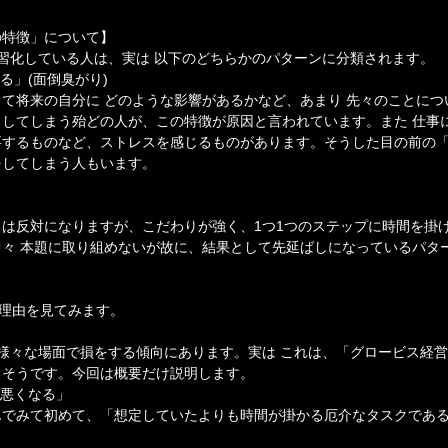
の特徴」について】
習化している人は、実は 以下のどちらかのパターンに分類されます。
る」(面倒臭がり)
て将来の自分に どのような影響があるかなど、あまり 先々のことにつ
してしまう殆どの人が、この特徴が原因と言われています。また 仕事
要するものなど、ストレスを感じるものがあります。そうした目の前の
をしてしまう人もいます。
は反対になりますが、こだわりが強く、1つ1つのステップに時間を掛
々 本題に取り組めないが故に、結果として先延ばしになっているパタ
な理由を見てみます。
】
様々な場面で損をする傾向にあります。実は これは、「グロービス経
るそうです。今回は概要だけ説明します。
が悪くなる」
んでみて初めて、「想定していたよりも時間が掛かる厄介なタスクであ