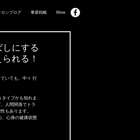
ンカンブログ
事業戦略
More
ばしにする
えられる！
ていても、中々 行
うタイプかも知れま
ば、人間関係でトラ
能性もあります。
め、心身の健康状態