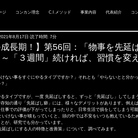
ージ
コンカン理念
C.I.メソッド
事業内容
代表紹介
コ
2021年8月17日
読了時間: 7分
成長期！】第56回：「物事を先延
」～「３週間」続ければ、習慣を変
けない事をすぐにやるタイプですか？」それとも「やらないとと分かっ
か？」
るタイプですが、一度 先延ばしすると、ずっと「先延ばし」してしま
ご存知の通り「先延ばし癖」には、様々なデメリットがあります。例え
、仕事での評価が下がってしまったりと、日常生活で損をしてしまう可
といけない事が積もっていくと、頭の中では不安をいつも抱えているた
ことが、研究でも分かっています。
先延ばしにする人の特徴と改善策」について、調べてみます。