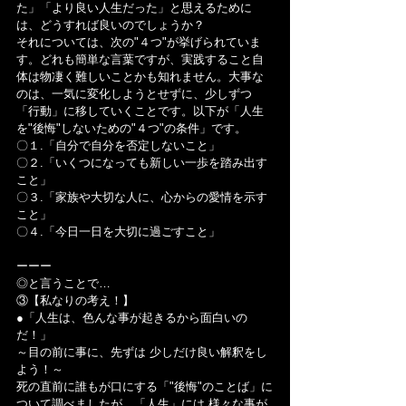
た」「より良い人生だった」と思えるために
は、どうすれば良いのでしょうか？
それについては、次の"４つ"が挙げられていま
す。どれも簡単な言葉ですが、実践すること自
体は物凄く難しいことかも知れません。大事な
のは、一気に変化しようとせずに、少しずつ
「行動」に移していくことです。以下が「人生
を"後悔"しないための"４つ"の条件」です。
〇１.「自分で自分を否定しないこと」
〇２.「いくつになっても新しい一歩を踏み出す
こと」
〇３.「家族や大切な人に、心からの愛情を示す
こと」
〇４.「今日一日を大切に過ごすこと」
ーーー
◎と言うことで…
③【私なりの考え！】
●「人生は、色んな事が起きるから面白いの
だ！」
～目の前に事に、先ずは 少しだけ良い解釈をし
よう！～
死の直前に誰もが口にする「"後悔"のことば」に
ついて調べましたが、「人生」には 様々な事が