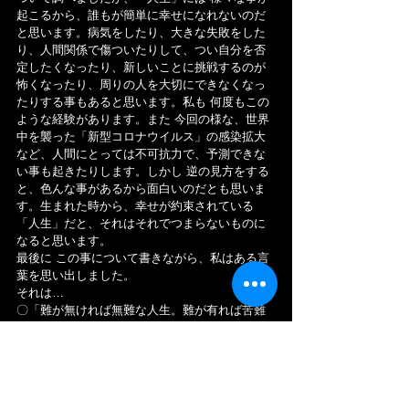
起こるから、誰もが簡単に幸せになれないのだ
と思います。病気をしたり、大きな失敗をした
り、人間関係で傷ついたりして、つい自分を否
定したくなったり、新しいことに挑戦するのが
怖くなったり、周りの人を大切にできなくなっ
たりする事もあると思います。私も 何度もこの
ような経験があります。また 今回の様な、世界
中を襲った「新型コロナウイルス」の感染拡大
など、人間にとっては不可抗力で、予測できな
い事も起きたりします。しかし 逆の見方をする
と、色んな事があるから面白いのだとも思いま
す。生まれた時から、幸せが約束されている
「人生」だと、それはそれでつまらないものに
なると思います。
最後に この事について書きながら、私はある言
葉を思い出しました。
それは…
〇「難が無ければ無難な人生。難が有れば苦難
の人生。難有ればこそ有り難し」です。
これは、仏教の開祖 釈迦のいとこにあたる「提
婆達多」の言葉で、浄土真宗のお寺に記載され
ている言葉です。難しい事が起きるからこそ
「有難い」ということです。私も 難しい事が起