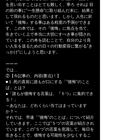
を見い出すことはとても難しく、寧ろ それは 目
の前の事に"一生懸命"に取り組んだ末に、結果と
して現れるものだと思います。しかし 人生に於
いて『後悔』する事はある程度の予測ができま
す。この本では、その『後悔』に焦点を当て、
生きていく上で本当に大切にすべき事が隠され
ています。この本を読むことで、自分のより良
い人生を送るための日々の行動変容に繋がる"き
っかけ"にしようと思います。
ーーー
では…
②【今記事の、内容(要点)！】
■１.死の直前に誰もが口にする「"後悔"のこと
ば」とは？
●「誰もが後悔する言葉は、『５つ』に集約でき
る！」
～あなたは、どれくらい当てはまっています
か？～
それでは、早速「"後悔"のことば」について紹介
していきます。ここでは"５つ"の言葉が紹介され
ています。この"５つ"の言葉を意識して、毎日を
生きることで、後悔する可能性を少なくするこ