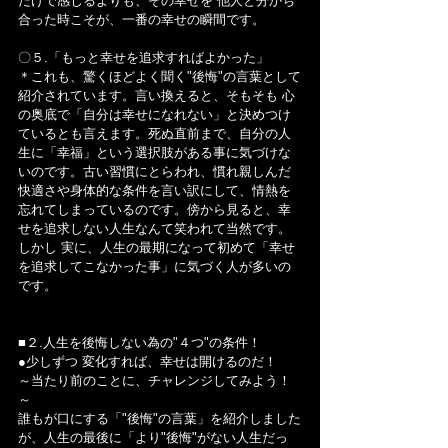
だけで感じるよりも、その幸せを 他人と分かち
合った時こそが、一番の幸せの瞬間です。
〇５.「もっと幸せを追求すればよかった」
＊これも、驚くほどよく聞く"後悔"の言葉として
紹介されています。言い換えると、そもそも 心
の奥底で「自分は幸せになれない」と決めつけ
ているとも言えます。死ぬ直前まで、自分の人
生に「幸福」という選択肢がある事に気づけな
いのです。古い習慣にとらわれ、慣れ親しんだ
快適さや身体的な条件を言い訳にして、情熱を
忘れてしまっているのです。傍から見ると、幸
せを追求しない人生なんて笑われて当然です。
しかし 実に、人生の最期になって初めて「幸せ
を追求してこなかった事」に気づく人が多いの
です。
■２.人生を後悔しない為の"４つ"の条件！
●少しずつ 変化すれば、幸せは開けるのだ！
～当たり前のことに、チャレンジしてみよう！
～
誰もが口にする「"後悔"の言葉」を紹介しました
が、人生の最後に「より"後悔"がない人生だっ