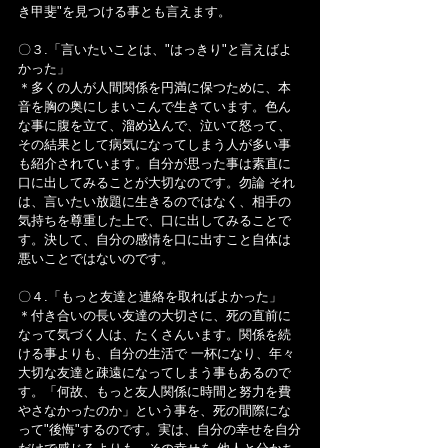
き甲斐"を見つける事とも言えます。
〇３.「言いたいことは、"はっきり"と言えばよ
かった」
＊多くの人が人間関係を円満に保つために、本
音を胸の奥にしまいこんで生きています。色ん
な事に腹を立て、溜め込んで、泣いて怒って、
その結果として病気になってしまう人が多い事
も紹介されています。自分が思った事は素直に
口に出してみることが大切なのです。勿論 それ
は、言いたい放題に生きるのではなく、相手の
気持ちを尊重した上で、口に出してみることで
す。決して、自分の感情を口に出すこと自体は
悪いことではないのです。
〇４.「もっと友達と連絡を取ればよかった」
＊付き合いの長い友達の大切さに、死の直前に
なって気づく人は、たくさんいます。関係を続
ける事よりも、自分の生活で 一杯になり、年々 
大切な友達と疎遠になってしまう事もあるので
す。「何故、もっと友人関係に時間と努力を費
やさなかったのか」という事を、死の間際にな
って"後悔"するのです。実は、自分の幸せを自分