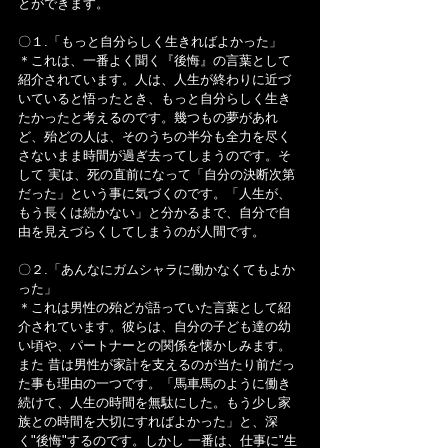
とができます。
〇１.「もっと自分らしく生きればよかった」
＊これは、一番よく聞く『後悔』の言葉として
紹介されています。人は、人生が終わりに近づ
いていると悟ったとき、もっと自分らしく生き
たかったと考えるのです。幾つもの夢があれ
ど、殆どの人は、そのうちの半分も全力を尽く
さないまま時間が過ぎ去ってしまうのです。そ
して 実は、死の直前になって「自分の決断次第
だった」という事に気づくのです。「人生が、
もう長くは続かない」と分かるまで、自分で自
由を見えづらくしてしまうのが人間です。
〇２.「あんなにガムシャラに働かなくてもよか
った」
＊これは男性の殆どが語っていた言葉として紹
介されています。彼らは、自分の子ども達の幼
い頃や、パートナーとの関係を懐かしみます。
また 昔は男性が家計を支えるのが当たり前だっ
た事も理由の一つです。「馬車馬のように働き
続けて、人生の時間を無駄にした。もう少し家
族との時間を大切にすればよかった」と、深
く"後悔"するのです。しかし 一番は、仕事に"生