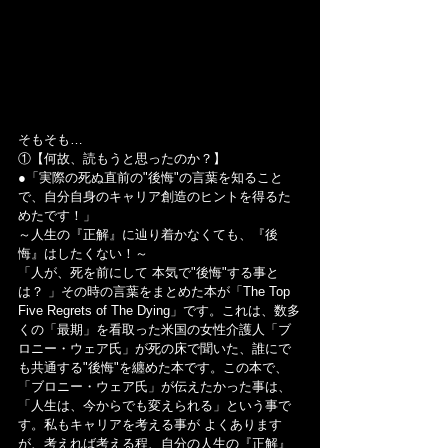
そもそも…
①【何故、読もうと思ったのか？】
●「実際の死ぬ直前の"後悔"の言葉を知ること
で、自分自身のキャリア創造のヒントを得るた
めたです！」
～人生の『正解』に辿り着かなくても、『後
悔』はしたくない！～
「人が、死を前にして 本気で"後悔"する事と
は？ 」その時の言葉をまとめた本が「The Top 
Five Regrets of The Dying」です。これは、数多
くの「最期」を看取った米国の女性介護人「ブ
ロニー・ウェア氏」が死の床で聞いた、誰にで
も共通する"後悔"を纏めた本です。この本で、
「ブロニー・ウェア氏」が伝えたかった事は、
「人生は、今からでも変えられる」という事で
す。私もキャリアを考える事が よくあります
が、考えれば考える程、自分の人生の『正解』