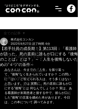
記事
全ての記事
株式会社コンカン
全ての記事
2022年9月27日
読了時間: 6分
【若手社員の成長期！】第113回：「看護師
イケてる企業のC.I.を切る・旧
が語った、死の直前に誰もが口にする『後悔
イケてる企業のC.I.を切る・新
のことば』とは？」～：人生を後悔しないた
若手社員の成長記！
めの"４つ"の条件～
みなさんは、今までの「人生」を振り返っ
concanトピックス特別編
て、"後悔"なく生きられていますか？ この問い
代表の人物像＆体験談！
に「はい」と答えられる人は、そう多くはない
と思います。では 実際に、死の直前に誰もが口
勝手にC.I.を創っちゃいました！
にする"後悔"とは 何なんでしょうか？ 実は、あ
る看護師が末期患者と接する中で、彼らが口に
した"後悔"の言葉を纏めた本があります。今日
は、この本について 調べてみます。