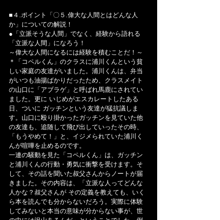
■４.ポイント「〇５.偉大な人間とはどんな人
か」についての解説！
●「立派そうな人間」でなく、経験から語れる
「立派な人間」になろう！
～偉大な人間になるには経験を積むことだ！～
＊「コペルくん」のクラスに浦川くんという貧
しい家庭の友達がいました。浦川くんは、弁当
がいつも油揚ばかりだったため、クラスメイト
の山口に「アブラゲ」と呼ばれ馬鹿にされてい
ました。更に いじめがエスカレートしたある
日、ついに ガッチンという友達が猛抗議しま
す。山口に殴り掛かったガッチンを見ていた他
の友達も、追随して飛び出していったその時、
「もうやめて！」と、イジメられていた浦川く
んが喧嘩を止めるのです。
一連の騒動を見た「コペルくん」は、ガッチン
と浦川くんの行動・勇気に衝撃を受けます。そ
して、その話を聞いた叔父さんからノートが届
きました。その内容は、「立派な人ってどんな
人かな？叔父さんが その定義を教えても、いく
ら本を読んでも分からないだろう。実際に体験
してみないと本当の意味が分からない事が、世