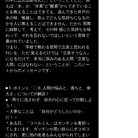
の中には沢山あるんだ」ということでした。例
えば「水」が、"水素"と"酸素"からできているこ
とを教えることはできても、汲んできた井戸の
水の味、喉越し、飲んでどんな気持ちになるの
かを人に教えることはできません。だから 実際
に経験して、考えて、その時 感じた気持ちを味
わって、それを忘れないでほしいという意味で
書かれていました。
つまり、「学校で教わる世間で立派と思われる
行いを、ただ 覚えるだけでは『立派そうな人』
になるだけで、本当に深みのある人間『立派な
人間』にはなれない」ということが、このノー
トからのメッセージです。
■５.ポイント「〇６.人間の悩みと、過ちと、偉
大さ」についての解説！
●「周りに流されず、自分の心に従って行動しよ
う！」
～大事なことは、「自分がどうしたいのか」
だ！～
＊ある日、「コペルくん」はガッチンを裏切っ
てしまいます。ガッチンが悪い奴らにボコボコ
にされ、更に他の友達もみんなやられてしまい