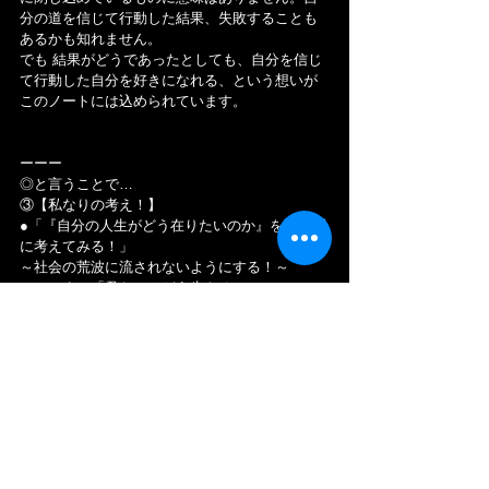
分の道を信じて行動した結果、失敗することも
あるかも知れません。
でも 結果がどうであったとしても、自分を信じ
て行動した自分を好きになれる、という想いが 
このノートには込められています。
ーーー
◎と言うことで…
③【私なりの考え！】
●「『自分の人生がどう在りたいのか』を、真剣
に考えてみる！」
～社会の荒波に流されないようにする！～
＊ここまで「君たちはどう生きるか」について
書いてきました。この本の特徴は、「コペルく
ん」自身が悩みにぶつかり、そして考え、行動
し、どうにか乗り越えていく過程を、読者も 一
緒に自分ごととして考えてみることです。そし
て それを通じて、読者自身に気づきを与えてく
れる本になっています。つまり この本には、決
して 人生を豊かに生きる為の「答え」は書いて
ありません。あくまで ストーリーの中で、大事
なポイントが出てくる程度です。つまり 我なが