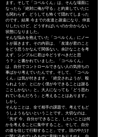
ます。そして「コペルくん」は、そんな場面に
なったら「絶対に俺が守る」と約束していたに
も関わらず、どうしても怖くて隠れてしまった
のです。結果 今までの友達と疎遠になり、仲直
りしたいけど、どうすればいいのか分からない
状態になりました。
そんな悩みを抱えていた「コペルくん」にノー
トが届きます。その内容は、「友達が君のこと
をどう思うかなんて関係ない。余計なことを考
えず、シンプルに君は今どうすべきだと思
う？」と書かれていました。「コペルくん」
は、自分でコントロールできない人の気持ちの
事ばかり考えていたんです。そして、「コペル
くん」は気が付きます。「絶交されようが、殴
られようが、とにかく僕が今できることは謝る
ことしかない」と。大人になっても「どう思わ
れているんだろう」と考えることはあります。
しかし
そんなことは、全て相手の課題で、考えてもど
うしようもないということです。大切なのは、
「先ず 今、自分ができること、したいことは何
かを考えることに集中すること。そして、自分
の道を信じて行動すること」です。頭の中だけ
に閉じ込めているものに意味はありません。自