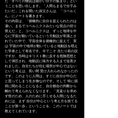
た「すべての物質は細かい分子の集まり」とい
うことを思い出します。「人間もまるで分子み
たいだ」これを聞いた叔父さんは、「コペルく
ん」にノートを書きます。
その内容は、「俯瞰的に自分を捉えられたのは
凄い。まるでコペルニクスみたいな視点の切り
替えだ」と。コペルニクスは、ずっと地球を中
心に宇宙が動いているという天動説が常識とさ
れていた中で、宇宙全体を俯瞰的に捉えて、実
は 宇宙の中で地球が動いていると地動説を唱え
た学者として有名です。今でこそ 当たり前の説
ですが、当時はキリスト教に反する危険思想と
して弾圧され、地動説に味方する人まで迫害さ
れました。自分たちが住む場所が中心ではない
という考えは、長い間 受け入れられなかったの
です。このように人間は、すぐに自分が中心だ
と思ってしまう生き物なのです。そして 特に損
得に関わることになると、自分都合の判断から
離れて考えられなくなります。「見返りを求め
ず世のため、人のために尽くせる人間になるた
めには、まず 自分が中心という考え方を捨てる
ことが第一歩」ということを、このノートでは
教えてくれています。