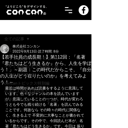
記事
全ての記事
株式会社コンカン
全ての記事
2022年9月13日
読了時間: 8分
【若手社員の成長期！】第112回：「名著
イケてる企業のC.I.を切る・旧
『君たちはどう生きるか』から、人生を学ぼ
イケてる企業のC.I.を切る・新
う！」～副題：この時代だからこそ、『自分
若手社員の成長記！
の人生がどう在りたいのか』を考えてみよ
う！～
concanトピックス特別編
最近は時間があれば読書をするように意識して
代表の人物像＆体験談！
います。色々なジャンルの本を読んでいます
が、意識していることの一つが、時代が変わろ
勝手にC.I.を創っちゃいました！
うとも今でも残り続ける「名著」を読んでみる
ことです。何故なら その時々の時代に関係な
く、生きる上で 不変的に大事なことが書かれて
いるからです。その中で、今回読んだ本が、名
著「君たちはどう生きるか」です。今日は 振り