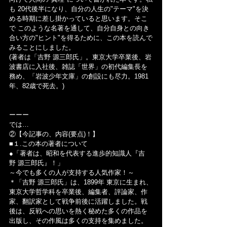
も 20代後半になり、自分の人生の"テーマ"を決
める時期に差し掛かっていると思います。そこ
で このような名著を通して、自分自身との向き
合い方の"ヒント"を得るために、この本を読んで
みることにしました。
(著者は「吉野 源三郎氏」。東京大学卒業後、岩
波書店に入社後、雑誌「世界」の初代編集長を
務め、「岩波少年文庫」の創設にも尽力。1981
年、82歳で死去。)
ーーー
では…
②【今記事の、内容(要点)！】
■１.この本の著者について
●「著者は、昭和を代表する進歩的知識人『吉
野 源三郎氏』！」
～今でも多くの人が支持する人気作家！～
＊「吉野 源三郎氏」は、1899年 東京に生まれ、
東京大学哲学科を卒業後、編集者、評論家、作
家、翻訳家として戦争前後に活躍しました。戦
後は、反戦への思いを熱く秘めた多くの作品を
出版し、その作風は多くの支持を集めました。