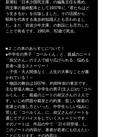
新潮社「日本少国民文庫」の編集主任を務め、
同文庫の最終配本として1937年に『君たちはど
う生きるか』を出版しました。その活躍から、
昭和を代表する進歩的知識人とも言われまし
た。また「岩波少年文庫」の創設にも尽力した
ことで有名です。1981年、82歳で死去。
■２.この本のあらすじについて！
●中学生の男子「コペルくん」と、親戚のニート
「叔父さん」の２人で繰り広げられる、悩める
若者へ送るストーリー！
～子供・大人関係なく、人生の大事なことが書
かれている！～
＊物語の舞台は1937年、約80年前の東京です。
主な登場人物は、中学生の男子(主人公)の「コペ
ルくん」と、親戚のニートの叔父さんの２人で
す。いじめ問題や親友との約束、貧しい家庭の
友達との接し方といった、中学生らしい悩みに
苦しむ「コペルくん」に、叔父さんがノートを
通じてアドバイスをしていくストーリーです。
そのノートは、作品の中で 「計６回登場」し、
このノートの内容が、著者が若者にも伝えたい
ことになります。その内容は…