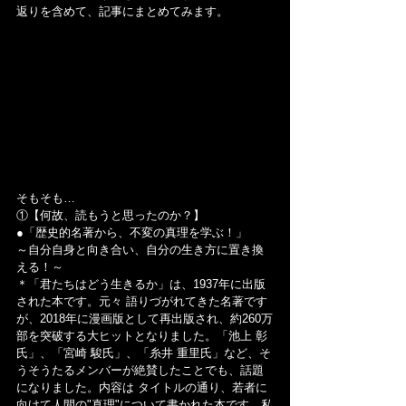
返りを含めて、記事にまとめてみます。
そもそも…
①【何故、読もうと思ったのか？】
●「歴史的名著から、不変の真理を学ぶ！」
～自分自身と向き合い、自分の生き方に置き換
える！～
＊「君たちはどう生きるか」は、1937年に出版
された本です。元々 語りづがれてきた名著です
が、2018年に漫画版として再出版され、約260万
部を突破する大ヒットとなりました。「池上 彰
氏」、「宮崎 駿氏」、「糸井 重里氏」など、そ
うそうたるメンバーが絶賛したことでも、話題
になりました。内容は タイトルの通り、若者に
向けて人間の"真理"について書かれた本です。私