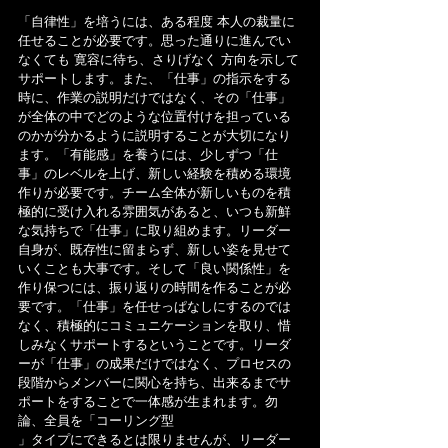
「自律性」を培うには、ある程度 本人の裁量に
任せることが必要です。思った通りに進んでい
なくても 寛容に待ち、さりげなく 方向を示して
サポートします。また、「仕事」の指示をする
時に、作業の説明だけではなく、その「仕事」
が全体の中でどのような位置付けを担っている
のかが分かるように説明することが大切になり
ます。「有能感」を養うには、少しずつ「仕
事」のレベルを上げ、新しい経験を積める環境
作りが必要です。チーム全体が新しいものを積
極的に受け入れる雰囲気があると、いつも新鮮
な気持ちで「仕事」に取り組めます。リーダー
自身が、既存性に留まらず、新しい姿を見せて
いくことも大事です。そして「良い関係性」を
作り保つには、振り返りの時間を作ることが必
要です。「仕事」を任せっぱなしにするのでは
なく、積極的にコミュニケーションを取り、惜
しみなくサポートするということです。リーダ
ーが「仕事」の成果だけではなく、プロセスの
段階からメンバーに関心を持ち、出来るまでサ
ポートをすることで一体感が生まれます。勿
論、全員を「コーリング型
」タイプにできるとは限りませんが、リーダー