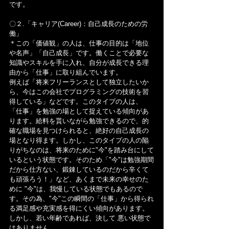
です。
〇２.「キャリア(Career)：自己成長のための労
働」
＊この「価値観」の人は、仕事の目的は「地位
や名声」「自己成長」です。働くことで必要な
知識やスキルを手に入れ、自分が成長できる理
由から「仕事」に取り組んでいます。
例えば「将来フリーランスとして独立したいか
ら、今はこの会社でプログラミングの技術を習
得している」などです。このタイプの人は、
「仕事」を勉強の場として捉えている傾向があ
ります。給料を貰いながら勉強できるので、的
確な職場を見つけられると、絶好の自己成長の
場となり得ます。しかし、このタイプの人の陥
りがちなのは、将来のために"今"を踏み台にして
いるという状態です。そのため「"今"は勉強期間
だから仕方ない、鍛錬しているのだから辛くて
も頑張ろう！」など、あくまで未来の幸せのた
めに "今"は、我慢している状態でもあるので
す。その為、"今"この瞬間の「仕事」から得られ
る満足感や充実感を得にくい傾向があります。
しかし、若い年齢であれば、決して 悪い状態で
はありません。