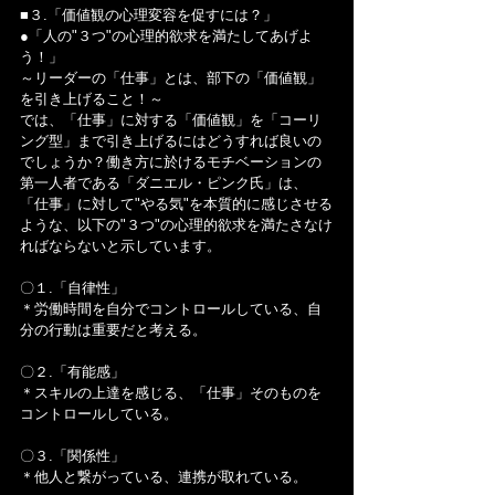
■３.「価値観の心理変容を促すには？」
●「人の"３つ"の心理的欲求を満たしてあげよ
う！」
～リーダーの「仕事」とは、部下の「価値観」
を引き上げること！～
では、「仕事」に対する「価値観」を「コーリ
ング型」まで引き上げるにはどうすれば良いの
でしょうか？働き方に於けるモチベーションの
第一人者である「ダニエル・ピンク氏」は、
「仕事」に対して"やる気"を本質的に感じさせる
ような、以下の"３つ"の心理的欲求を満たさなけ
ればならないと示しています。
〇１.「自律性」
＊労働時間を自分でコントロールしている、自
分の行動は重要だと考える。
〇２.「有能感」
＊スキルの上達を感じる、「仕事」そのものを
コントロールしている。
〇３.「関係性」
＊他人と繋がっている、連携が取れている。