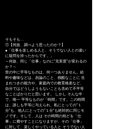
そもそも…
①【何故、調べよう思ったのか？】
●「仕事を楽しめる人と、そうでない人との違い
に疑問を持ったからです。」
～何故、同じ「仕事」なのに"充実度"が変わるの
か？～
世の中に平等なものは、何一つありません。給
料や趣味などは、勿論のこと、残酷なことに 生
まれつきの能力や、家庭内での教育格差など、
自分ではどうしようもないことも含めて不平等
なことばかりだと思います。 しかし そんな中
で、唯一 平等なものが「時間」です。この時間
は、誰しも平等に与えられ、私にとっての"１
分"も、他人にとっての"１分"も絶対的に同じモ
ノです。そして、人は その時間の殆どを「仕
事」に費やすことになりますが、その「仕事」
に対して、楽しくやっている人と そうでない人