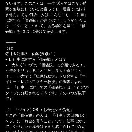
がいます。このことは、一生 返ってはこない時
間を無駄にしていると言っても、過言ではあり
ません。では 何故、人は こんなにも、「仕事」
に対する「価値観」が違うのでしょうか？ 今日
は、このことについて、ある学説を基に、「価
値観」を"３つ"に分けて紹介します。
ーーー
では…
②【今記事の、内容(要点)！】
■１.仕事に対する「価値観」とは？
●「大きく"３つ"の『価値観』に分類できる！」
～使命を見つけることこそ、最大の喜び！～
イェール大学で「組織行動学」を研究する「エ
イミー・レズネフスキー教授」の調査によれ
ば、「仕事」に対しての「価値観」は、"３つ"の
タイプに分類されるそうです。その３つが以下
です。
〇１.「ジョブ(JOB)：お金ための労働」
＊この「価値観」の人は、「仕事」の目的はシ
ンプルに「お金を貰うこと」です。仕事に対し
て、やりがいや成長はあまり感じられていない