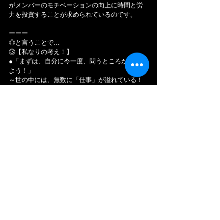
がメンバーのモチベーションの向上に時間と労
力を投資することが求められているのです。
ーーー
◎と言うことで…
③【私なりの考え！】
●「まずは、自分に今一度、問うところから始め
よう！」
～世の中には、無数に「仕事」が溢れている！
～
世の中は、様々な職業があり 役割分担され、上
手く回っていると思います。例えば、自分の苦
手なことは、他の誰かにとっては得意なことで
す。相対的に見て日本の経済状況が危惧され始
めている中でも、まだまだ 世界的に見ても、日
本には多くの「仕事」や「職業選択」が存在し
ています。つまり イヤイヤながら、その「仕
事」を続ける必要はどこにもありません。まず
は、今一度 自分の「仕事」への取り組み方は上
記の"３つ"のどれに分類されるのか問い直してみ
ることが必要だと思います。その上で、必要な
情報を集めてみることが大切なのだと思いま
す。一方で、インターネットの発達で、異分野
や異なる業界の人々と触れ合えるチャンスも多