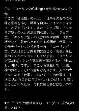
〇３.「コーリング(Calling)：使命感のための労
働」
＊この「価値観」の人は、「仕事そのものに意
味と意義を感じ、職業を自分のアイデンティテ
ィ」と捉えています。また「ジョブ型」「キャ
リア型」の人との決定的な違いは、「ジョブ
型」「キャリア型」の人は給料や役職、成長の
機会など、外から与えられる報酬が「仕事」へ
のモチベーションである一方、「コーリング
型」の人は自分が内面的に感じる「意義」を仕
事のモチベーションにしています。「コーリン
グ(Calling)」という英単語を直訳すると「呼ぶこ
と、叫び」ですが、そこから派生して「天職、
神のお召し」という意味があります。人生の大
半を占める「仕事」において「この仕事は、ま
さに 天から自分に与えられたものだ！」と感じ
ることが出来たら、それに勝る喜びはないので
す。
ーーー
■２.「"３つ"の価値観から、リーダーに求められ
ることは？」