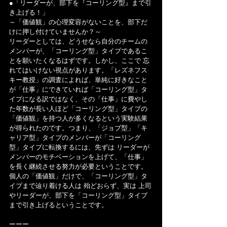
●「リーダーが、部下を『コーリング型』まで引
き上げる！」
～「価値観」の心理変容がないことを、部下だ
けに押し付けていませんか？～
リーダーとしては、どうせなら自分のチームの
メンバーが、「コーリング型」タイプであるこ
とを願いたくなるはずです。しかし、ここで 忘
れてはいけない視点があります。「レズネフス
キー教授」の調査によれば、単純に好きなこと
が「仕事」にできていれば「コーリング型」タ
イプになる訳ではなく、その「仕事」に費やし
た年数が長い人ほど「コーリング型」タイプの
「価値観」を持つ人が多くなるという実験結果
が得られたのです。つまり、「ジョブ型」「キ
ャリア型」タイプのメンバーが「コーリング
型」タイプに転換するには、先ずは リーダーが
メンバーのモチベーションを上げて、「仕事」
を長く継続させる努力が必要ということです。
個人の「価値観」だけで、「コーリング型」タ
イプまで辿り着ける人は 殆どおらず、実は 上司
やリーダーが、部下を「コーリング型」タイプ
まで引き上げるということです。
ーーー