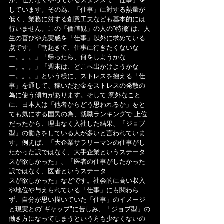
が、仕方なくやっているスタンスで「仕事」を
しています。その為、「仕事」に対する熱量が
低く、業務に対する創意工夫なども基本的には
行いません。この「価値観」の人の"特徴"は、人
生の喜びや充実感を「仕事」以外に求めている
点です。「朝起きて、仕事に行きたくないな
ー。。。」「帰ったら、何をしようかな
ー。。。」「週末は、どこへ出かけようかな
ー。。。」という様に、ストレスを抱える「仕
事」を通して、稼いだお金をストレスの発散の
為に使う傾向があります。そして 意外なこと
に、日本人は「他者からどう思われるか」をと
ても気にする国民の為、就職ランキングで 上位
だったから、理由なく入社した結果、「ジョブ
型」の働きをしている人が多いと言われていま
す。例えば、「大企業サラリーマンの仕事がし
たかった訳ではなく、大手企業というステータ
スが欲しかった」、「医者の仕事がしたかった
訳ではなく、医者というステータ
スが欲しかった」などです。社会的に高い収入
や地位や与えられている「仕事」にも関わら
ず、自分が思い描いていた「仕事」のイメージ
と現実との"ギャップ"に苦しみ、「ジョブ型」の
働き方になってしまうという方も少なくないの