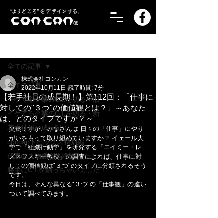
記事
全ての記事
株式会社コンカン
全ての記事
2022年10月11日
読了時間: 7分
【若手社員の成長期！】第112回：「仕事に
イケてる企業のC.I.を切る・旧
対しての"３つ"の価値観とは？」～あなた
イケてる企業のC.I.を切る・新
は、どのタイプですか？～
若手社員の成長記！
突然ですが、みなさんは 日々の「仕事」にやり
がいをもって取り組めていますか？ イェール大
concanトピックス特別編
学で「組織行動学」を研究する「エイミー・レ
代表の人物像＆体験談！
ズネフスキー教授」の調査によれば、仕事に対
しての価値観は"３つ"のタイプに分類されるそう
勝手にC.I.を創っちゃいました！
です。
今日は、そんな異なる"３つ"の「仕事観」の違い
ついて調べてみます。