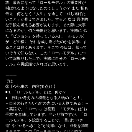
故、最近になって「ロールモデル」の重要性が
叫ばれるようになったのでしょうか？ また 私も
最近、何となく『人生』を通して「成し遂げた
いこと」が見えてきました。すると 次は 具体的
な手段を考える必要があります。その際に大事
になるのが、似た先例だと思います。実際に 似
た『ビジョン』を持っている人(ロールモデル)
が、どの様に それを成し遂げたのかを参考にす
ることは良くあります。そこで 今日は、知って
いそうで知らない、この「ロールモデル」につ
いて深堀りした上で、実際に自分の「ロールモ
デル」を再認識できればと思います。
ーーー
では…
②【今記事の、内容(要点)！】
■１.「ロールモデル」とは、何か？
●「行動や考え方の模範となる人物のこと！」
～自分の行きたい"道"の先にいる人物である！～
＊英語で、「ロール」は役割、「モデル」は"お
手本"を意味しています。当たり前ですが、「ロ
ールモデル」を設定することで、"目指すべき
道" や "やるべきこと"が明確になり、成長を加速
させます。この「ロールモデル」という概念