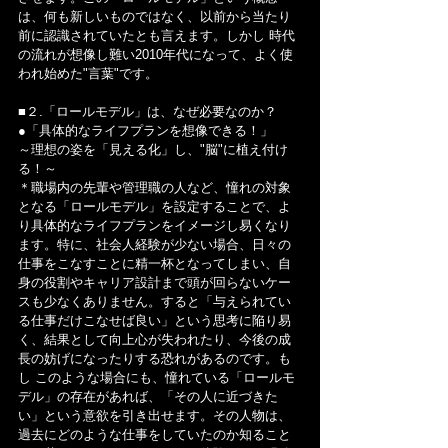
は、何も新しいものではなく、以前から当たり
前に認識されていたとも言えます。しかし 時代
の流れが想像し難い2010年代になって、よく使
われ始めた"言葉"です。
■２.「ロールモデル」は、なぜ必要なのか？
●「具体的なライフプランを想像できる！」
～理想の姿を「見える化」し、"脳"に植え付け
る！～
＊職場内の先輩や管理職の人など、憧れの対象
となる「ロールモデル」を設定することで、よ
り具体的なライフプランをイメージし易くなり
ます。特に、社会人経験が少ない場合、日々の
仕事をこなすことに精一杯となってしまい、自
身の役割やキャリア設計まで頭が回らないケー
スも少なくありません。すると「与えられてい
る仕事だけこなせば良い」という思考に陥り易
く、結果として向上心が失われたり、今後の成
長の妨げになったりする恐れがあるのです。も
し このような場合にも、憧れている「ロールモ
デル」の存在があれば、「その人に近づきた
い」という意欲を引き出せます。その人物は、
過去にどのような仕事をしていたのか知ること