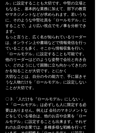
ル」に設定することも大切です。中堅の立場と
もなると、基本的な業務に加えて、部下の教育
やマネジメントなどが求められます。若いうち
に、そのような中堅社員を「ロールモデル」に
することで、より広い視点でモノ事を分析でき
ます。
もっと言うと、広く名が知られているリーダー
は、オンライン上や書籍などで情報発信を行っ
ていることも多く、そこから情報収集を行い、
「ロールモデル」に設定することも可能です。
他のリーダーはどのような姿勢で会社と向き合
い、どのようにして困難に立ち向かってきたの
かを知ることが大切です。とにかく
大切なことは、自分の今の能力で、手に届きそ
うな人物だけを「ロールモデル」に設定しない
ことが大切です。
〇３.「人だけを『ロールモデル』にしない 」
＊「ロールモデル」は必ずしも人に限定する必
要はありません。例えば 会社のマネジメントな
どをしている場合は、他のお店や企業を「ロー
ルモデル」に設定することも出来ます。それぞ
れのお店や企業では、多種多様な戦略を行って
います。その戦略を「ロールモデル」に設定し