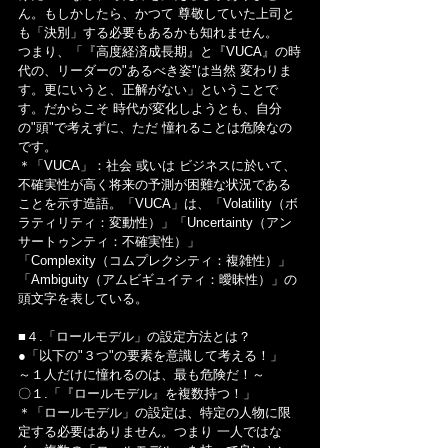
ん。もしかしたら、かつて 尊敬していた上司と
も「決別」する必要もあるかも知れません。
つまり、「『高度経済成長期』と『VUCA』の時
代の、リーダーの"あるべき姿"は当然 変わりま
す。更にいうと、正解がない」ということで
す。だからこそ 時代が変化しようとも、自分
の"頭"で考えずに、ただ 憧れることは危険なの
です。
＊「VUCA」：社会 或いは ビジネスに於いて、
不確実性が高く将来の予測が困難な状況である
ことを示す造語。「VUCA」は、「Volatility（ボ
ラティリティ：変動性）」「Uncertainty（アン
サートゥンティ：不確実性）」
「Complexity（コムプレクシティ：複雑性）」
「Ambiguity（アムビギュイティ：曖昧性）」の
頭文字を表している。
■４.「ロールモデル」の設定方法とは？
●「以下の"３つ"の要素を意識して考える！」
～１人だけに憧れるのは、最も危険だ！～
〇１.「『ロールモデル』を複数持つ！」
＊「ロールモデル」の設定は、特定の人物に限
定する必要はありません。つまり 一人ではな