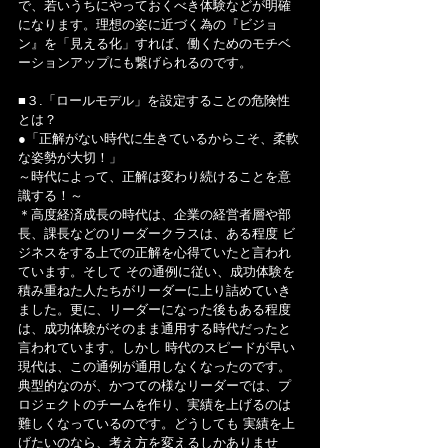
で、若いうちにやっておくべき体験などが明確
になります。理想の姿に近づく為の『ビジョ
ン』を「見える化」すれば、働くためのモチベ
ーションアップにも繋げられるのです。
■３.「ロールモデル」を設定することの危険性
とは？
●「正解がない時代に生きているからこそ、柔軟
な姿勢が大切！」
～時代によって、正解は変わり続けることを意
識する！～
＊高度経済成長の時代は、企業の経営者層や部
長、課長などのリーダークラスは、ある程度 ビ
ジネスをする上での正解を心得ていたと言われ
ています。そして その通例に従い、成功体験を
積み重ねた人たちがリーダーに上り詰めていき
ました。更に、リーダーになった後もある程度
は、成功体験がそのまま通用する時代だったと
言われています。しかし 時代のスピードが早い
現代は、この通例が通用しなくなったのです。
典型的なのが、かつての様なリーダーでは、プ
ロジェクトのチームを作り、実績を上げるのは
難しくなっているのです。どうしても 実績を上
げたいのなら、考え方を変えるしかありませ