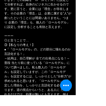
て分析すれば、自身のビジネスに生かせるので
す。更に言うと、企業には「理念」が存在しま
す。その企業の「理念」は、企業に属する"人"が
創ったということには間違いありません。つま
り 企業の「理念」も、個人の「ロールモデル」
に設定し 分析することも有効と言えます。
ーーー
◎と言うことで…
③【私なりの考え！】
●「『ロールモデル』の、どの部分に憧れるのか
言語化する！」
～結局は、自己理解が 全ての出発点になる！～
普段 当たり前に使っている「ロールモデル」に
ついて調べました。私も数人の「ロールモデ
ル」を設定していますが、この「ロールモデ
ル」を設定するには、しっかりとした"分析力"が
求められると思います。「ロールモデル」を設
定した理由を、しっかりと言語化する必要があ
ります。逆の視点からいうと、ある人に ただ憧
れるだけでは、効果が無いとも言えます。例え
ば、働いている姿が"カッコいい"からという理由
だけだと、自分に落とし込むことが出来ませ