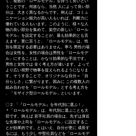
く、複数の「ロールモデル」を持って良いとい
うことです。何故なら、当然 人によって良い部
分は、大きく異なるからです。例えば、コミュ
ニケーション能力が高い人もいれば、判断力に
優れている人もいます。このように、様々な人
物の良い部分を集めて、架空の新しい「ロール
モデル」を設定することが、最も効果的とも言
えます。更に言うと、「ロールモデル」は、性
別を限定する必要はありません。寧ろ 男性の場
合は女性を、女性の場合は男性を「ロールモデ
ル」にすることは、かなり効果的な手法です。
男性と女性では 全く考え方が違います。よって 
より広い視野で物事を捉えられるようになりま
す。そうすることで、オリジナルな自分＝「自
分らしさ」に繋がります。因みに この複数人の
組み合わせを「ロールモデル」とする考え方を 
、「モザイク型ロールモデル」といいます。
〇２.「『ロールモデル』を年代別に選ぶ！」
＊「ロールモデル」は、年代別に選ぶことも大
切です。例えば 若手社員の場合は、先ずは身近
な先輩や上司を「ロールモデル」に設定するこ
とが効果的です。とはいえ、自分が更に 成長す
るには、もう少し 中堅社員などを「ロールモデ