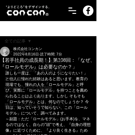
記事
全ての記事
株式会社コンカン
全ての記事
2022年8月16日
読了時間: 7分
【若手社員の成長期！】第108回：「なぜ、
イケてる企業のC.I.を切る・旧
『ロールモデル』は必要なのか？」
イケてる企業のC.I.を切る・新
誰しも一度は、「あの人のようになりたい！」
若手社員の成長記！
と他人に憧れた経験はあると思います。教育の
現場でも、憧れの人を「ロールモデル」と呼
concanトピックス特別編
び、実際に「ロールモデル」を持つことを薦め
られることはよくあります。しかし そもそも
代表の人物像＆体験談！
「ロールモデル」とは、何なのでしょうか？ 今
勝手にC.I.を創っちゃいました！
日は、知っていそうで知らない、この「ロール
モデル」について、調べてみます。
～副題：ただ「ロールモデル」(お手本)を、マネ
るのではなく、自らの"頭"で考え、『自身の理想
像』に近づくために、『より良く生きる』ため