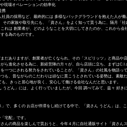
新や現場オペレーションの効率化
提携
人社員の採用など、最終的には 多様なバックグラウンドを抱えた人が働
フと、その家族や取引先にも、「資さん」をよく知って貰う為に、隔月「
これは 創業者が、どのようなことを大切にしてきたのか、これから会
有する為のものです。
だまだありますが、創業者が亡くなられ、その「スピリッツ」と商品や
がら進化させる為に、新経営陣の方々が、自ら店頭に立ち、まずはC.I
ちを一つにされる努力をされていることが、「資さん」の社風を物語っ
つつも、昔ながらのこだわりは頑なに貫こうとされている姿勢は、素敵
ても、きっと居心地が良く、安心して働ける会社なんだと思います。
ん うどん」には、よく行っていましたが、今回 調べてみて、益々 好き
ス」で、多くの お店が停滞をし続けてる中で、「資さん うどん」は、
や「宅配」です。
資さんの商品を楽しんで貰おうと、今年４月に自社通販サイト「資さん