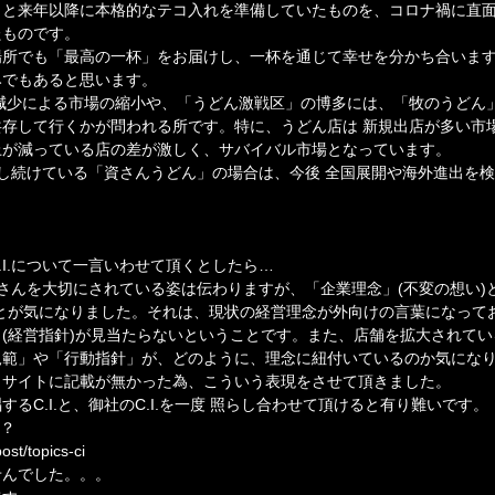
と来年以降に本格的なテコ入れを準備していたものを、コロナ禍に直面
たものです。
場所でも「最高の一杯」をお届けし、一杯を通じて幸せを分かち合いま
みでもあると思います。
減少による市場の縮小や、「うどん激戦区」の博多には、「牧のうどん
存して行くかが問われる所です。特に、うどん店は 新規出店が多い市
上が減っている店の差が激しく、サバイバル市場となっています。
長し続けている「資さんうどん」の場合は、今後 全国展開や海外進出を
.I.について一言いわせて頂くとしたら…
お客さんを大切にされている姿は伝わりますが、「企業理念」(不変の想い)
とが気になりました。それは、現状の経営理念が外向けの言葉になって
(経営指針)が見当たらないということです。また、店舗を拡大されて
規範」や「行動指針」が、どのように、理念に紐付いているのか気にな
トサイトに記載が無かった為、こういう表現をさせて頂きました。
るC.I.と、御社のC.I.を一度 照らし合わせて頂けると有り難いです。
は？
ost/topics-ci
せんでした。。。