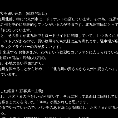
客を囲い込み！(戦略的出店)
九州北部、特に北九州市に、ドミナント出店しています。その為、出店
北九州を中心に熱狂的なファンがいるのが特徴です。北九州市民にとっ
り前になっています。
と、その多くが北九州でもロードサイドに展開していて、且つ 近くに
ントストアがあるので、買い物帰りでも気軽に立ち寄れます。駐車場が
トラックドライバーの方が多くいます。
回 来店する お客さまが、25％という強烈なコアファンに支えられてい
財産)＝商品＋店舗(人/店員)。
客、心地の良い雰囲気作り。
九州を固めることから始め、「『北九州の資さんから九州の資さんへ』
しています。
した経営！(顧客第一主義)
視し、お客さまの声をしっかり聞いて、それに対して真面目に回答して
お客さまの方を向いた「DNA」が築かれたと思います。
の街でやっていたので、パンチのある癖になる味にし、お客さまが北九
いる。