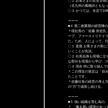
〇２.お客さまの意見を聞
（北九州の風物詩ともなっ
〇３.かつては、全店で2
ーーー
■４.第二創業期の経営陣の戦
＊現社長の「佐藤 崇史氏
ープ、ファーストリテイリ
た」ため、人によって、
〇１.直接 お客さまの前
いくことが先決。
〇２.社長自身も現場に立
な部分を現場から学び、
〇４.現在 特に取り組ん
＊この理念の策定は「自
たことです。
＊佐藤社長の経営の考え方
の"力"で成長し続ける。
ーーー
■５.強い組織を育む為の
＊ 「働き易い環境があっ