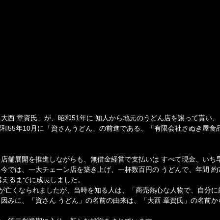
大西 章資氏」が、昭和51年に 知人から地元のうどん店を譲って貰い
和55年10月に「資さんうどん」の前進である、「有限会社さぬき屋食
店舗展開を推進しながらも、無借金経営で支払いは すべて現金、いち早
今では、一大チェーン店を築き上げ、一杯数百円の うどんで、年間 約
構えるまでに成長しました。
氏」が亡くなられましたが、当時を知る人は、「商売熱心な人物で、自分
因みに、「資さん うどん」の名前の由来は、「大西 章資氏」の名前か