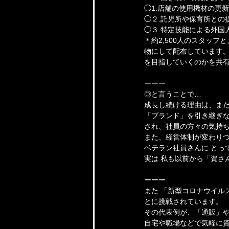
◯1.店舗の使用機材の更
◯２.託児所や保育所との
◯３.特定技能による外国
＊約2,500人のスタッ
物にして配布しています。
を目指していくのかを共
ーーー
◎と言うことで…
成長し続ける理由は、ま
「ブランド」を引き継ぎな
され、社員の方々の気持
また、経営体制が変わり
ベテラン社員さんに とっ
実は 私も以前から「資さ
ーーー
また 「新型コロナウイル
とに挑戦されています。
その代表例が、「通販」
自宅や職場などで気軽に