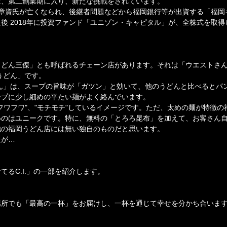
は、第二創業期に入り、新たな挑戦をされています。
西 章資氏が亡くなられ、後継者問題などから福岡銀行等が出資する「福
後 2018年に投資ファンド「ユニゾン・キャピタル」が、全株式を取得
うどん三傑」とも呼ばれるチェーン店があります。それは「ウエストさ
うどん」です。
ん」は、スープの旨味が「ガツン」と効いて、他のうどんと比べるとパ
ープに少し細めの平たい麺がよく絡んでいます。
フワフワ"、"モチモチ"しているイメージです。ただ、太めの麺が特徴の
いのはユニークです。特に、無料の「とろろ昆布」を加えて、お客さん
他の福岡うどん店には無い独自のものだと思います。
たが…
てるC.I.」の一部を紹介します。
場所でも「最高の一杯」をお届けし、一杯を通じて幸せを分かち合いま