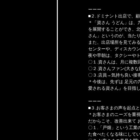
ーーー
■２.ドミナント出店で、顧
＊「資さん うどん」は、
を展開することができ、
さん」というのが、当た
また、出店場所を見てみる
センターや、ディスカウ
夜や早朝は、タクシーや
〇１.資さんは、月に複数
〇２.資さんファン(大きな
〇３.店員→気持ち良い接
＊今後は、先ずは 足元の
愛される資さん』を目指
ーーー
■３.お客さまの声を起点と
＊お客さまのニーズを重
だからこそ、改善出来て 
〇１.「戸畑」という工業
た食べたくなる味にして