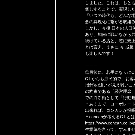
しました。これは、もとも
倒しすることで、実現し
『いつの時代も、どんな
念の具現化に繋がる取組
しかし、今後 日本の人口
あり、如何に戦いながら共
続けている店と、逆に売
とは言え、まさに 今 成
も楽しみです！
ーーー
◎最後に、若手になりにC
C.I.からも庶民的で、
指針)の違いが見え難いこ
の約束である「経営理念」
での判断軸として「行動
＊あくまで、コーポレー
出来れば、コンカンが提唱す
＊concanが考えるC.I.と
https://www.concan.co.jp/p
生意気を言って、すみま