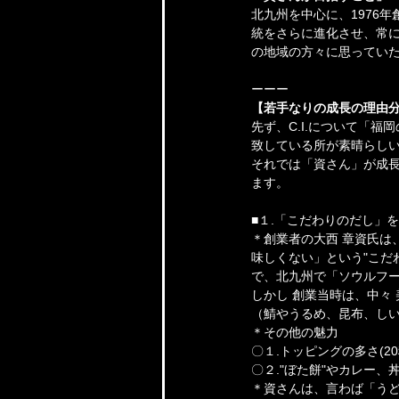
北九州を中心に、1976
統をさらに進化させ、常
の地域の方々に思ってい
ーーー
【若手なりの成長の理由
先ず、C.I.について「
致している所が素晴らし
それでは「資さん」が成長
ます。
■１.「こだわりのだし」
＊創業者の大西 章資氏は
味しくない」という"こだ
で、北九州で「ソウルフ
しかし 創業当時は、中々
（鯖やうるめ、昆布、し
＊その他の魅力
〇１.トッピングの多さ(2
〇２."ぼた餅"やカレー
＊資さんは、言わば「う