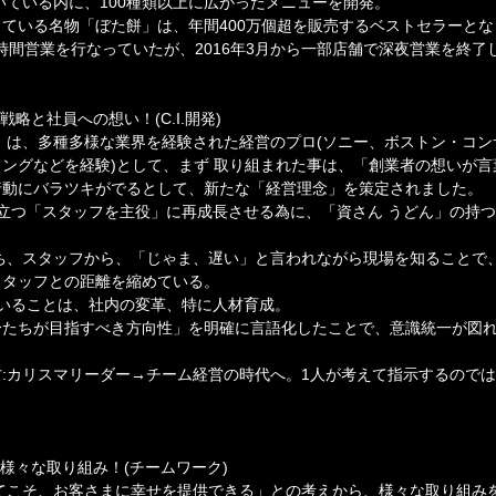
いている内に、100種類以上に広がったメニューを開発。
ている名物「ぼた餅」は、年間400万個超を販売するベストセラーと
4時間営業を行なっていたが、2016年3月から一部店舗で深夜営業を終了
略と社員への想い！(C.I.開発)
」は、多種多様な業界を経験された経営のプロ(ソニー、ボストン・コ
ングなどを経験)として、まず 取り組まれた事は、「創業者の想いが
行動にバラツキがでるとして、新たな「経営理念」を策定されました。
に立つ「スタッフを主役」に再成長させる為に、「資さん うどん」の持
ち、スタッフから、「じゃま、遅い」と言われながら現場を知ることで
スタッフとの距離を縮めている。
でいることは、社内の変革、特に人材育成。
分たちが目指すべき方向性」を明確に言語化したことで、意識統一が図
:カリスマリーダー→チーム経営の時代へ。1人が考えて指示するので
、様々な取り組み！(チームワーク)
てこそ、お客さまに幸せを提供できる」との考えから、様々な取り組み