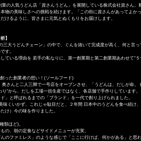
年創業の人気うどん店「資さんうどん」を展開している株式会社資さん。
に本物の美味しさへの挑戦を続けます。「この街に資さんがあってよか
ただけるように、皆さまに元気とぬくもりをお届けします。
分析】
福岡の三大うどんチェーン」の中で、ぐんを抜いて完成度が高く、何と言
いです。
している理由を 若手の私なりに、第一創業期と第二創業期あわせて"５
を創った創業者の想い！(ソールフード)
、奥さんと二人三脚で一号店をオープンさせ、「うどんは、だしが命。 
わり"から、だしを工場一括生産ではなく、各店舗で手作りしています
ード」と呼ばれるまでの「ブランド」を一代で創り上げられました。
 美味くいかず、これじゃ駄目だと、２年間 日本中のうどんを食べ続け、
いたけ）今の味を作りました。
0種類ほど)。
、丼もの、朝の定食などサイドメニューが充実。
どんのファミレス」のような感じで「ここに行けば、何かがある」と思