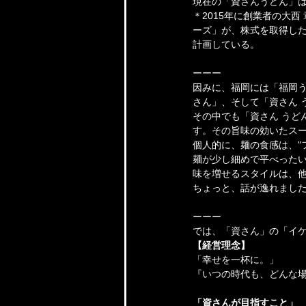
現在の「資さんうどん」
＊2015年に創業者の大
ーズ」が、株式を取得した
計画している。
ーーー
因みに、福岡には「福岡
さん」、そして「資さん 
その中でも「資さん うど
す。その旨味の効いたス
個人的に、麺の食感は、"
麺が少し細めで平べった
味を増せるスタイルは、
ちょっと、話が逸れまし
ーーー
では、「資さん」の「イケ
【経営理念】
「幸せを一杯に。」
『いつの時代も、どんな
「資さんが目指すこと」