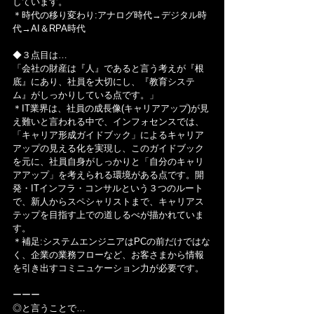
しています。
＊時代の移り変わり:アナログ時代→デジタル時
代→AI＆RPA時代
◆３点目は…
「会社の財産は『人』であると言う考えが『根
底』にあり、社員を大切にし、『教育システ
ム』がしっかりしている点です。」
＊IT業界は、社員の成長像(キャリアアップ)が見
え難いと言われる中で、インフォセンスでは、
「キャリア形成ガイドブック」によるキャリア
アップの見える化を実現し、このガイドブック
を元に、社員自身がしっかりと「自分のキャリ
アアップ」を考えられる環境がある点です。開
発・ITインフラ・コンサルという３つのルート
で、新人からスペシャリストまで、キャリアス
テップを目指す上での道しるべが描かれていま
す。
＊補足:システムエンジニアはPCの前だけではな
く、企業の業務フローなど、お客さまから情報
を引き出すコミニュケーション力が必要です。
ーーー
◎と言うことで…