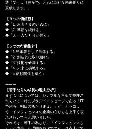
通じて、より豊かで、ともに幸せな未来創りに
貢献します。」
【３つの価値観】
◆「1. お客さまのために」
◆「2. 革新を続ける」
◆「3. 一人ひとりが輝く」
【５つの行動指針】
◆「1.当事者として自律する」
◆「2. 創造的に取り組む」
◆「3. 技術を研満する」
◆「4. 未来に挑戦する」
◆「5.信頼関係を築く」
ーーー
【若手なりの成長の理由分析】
まず C.I.については、シンプルな言葉で整理さ
れていて、特にブランドメッセージである「IT
で創る、明日のあたりまえ。」が、カッコよ
く、インフォセンスの企業の在り方を上手く表
現されいてると思いました。
それでは、若手の私なりに「インフォセンスさ
ん」が成長した理由を仮説ですが、３点上げて