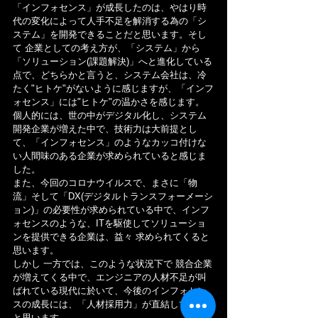
「インフォセンス」が成長したのは、やはり時
代の変化によって人手不足を解消する為の「シ
ステム」を開発できることだと思います。そし
て 企業としての考え方が、「システム」から
「ソリューション(課題解決)」へと進化している
点で、どちらかと言うと、システム会社は、冷
たく"ヒトケ"がないように感じますが、「インフ
ォセンス」には"ヒトケ"の温かさを感じます。
個人的には、世の中がデジタル化し、システム
開発企業が増えた中で、技術力は大前提とし
て、「インフォセンス」のようなカッコ付けな
い人間味のある企業が求められていると感じま
した。
また、今回のコロナウイルスで、まさに「物
流」そして「DX(デジタルトランスフォーメーシ
ョン)」の必要性が求められている中で、インフ
ォセンスのような、ITを駆使してソリューショ
ンを提供できる企業は、益々 求められてくると
思います。
しかし 一方では、このような状況下で 競合企業
が増えてくる中で、エンジニアの人材不足が叫
ばれている現代に於いて、今後のインフォセン
スの成長には、「人材採用力」が直結してくる
と思います。