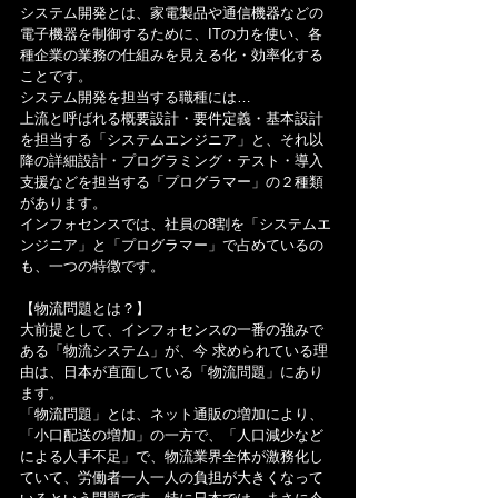
システム開発とは、家電製品や通信機器などの
電子機器を制御するために、ITの力を使い、各
種企業の業務の仕組みを見える化・効率化する
ことです。
システム開発を担当する職種には…
上流と呼ばれる概要設計・要件定義・基本設計
を担当する「システムエンジニア」と、それ以
降の詳細設計・プログラミング・テスト・導入
支援などを担当する「プログラマー」の２種類
があります。
インフォセンスでは、社員の8割を「システムエ
ンジニア」と「プログラマー」で占めているの
も、一つの特徴です。
【物流問題とは？】
大前提として、インフォセンスの一番の強みで
ある「物流システム」が、今 求められている理
由は、日本が直面している「物流問題」にあり
ます。
「物流問題」とは、ネット通販の増加により、
「小口配送の増加」の一方で、「人口減少など
による人手不足」で、物流業界全体が激務化し
ていて、労働者一人一人の負担が大きくなって