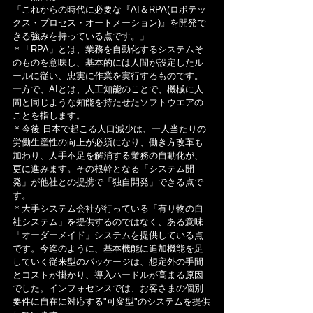
「これからの時代に必要な『AI＆RPA(ロボテッ
クス・プロセス・オートメーション)』を開発で
きる強みを持っている点です。」
＊「RPA」とは、業務を自動化するシステムそ
のものを意味し、基本的には人間が設定したル
ールに従い、忠実に作業を実行するものです。
一方で、AIとは、人工知能のことで、機械に人
間と同じような知能を持たせたソフトウエアの
ことを指します。
＊今後 日本で起こる人口減少は、一人当たりの
労働生産性の向上が必須になり、働き方改革も
加わり、人手不足を解消する業務の自動化が、
更に進みます。その根幹となる「システム開
発」が他社との提携で「独自開発」できる点で
す。
＊大手システム会社が行っている「有り物の自
社システム」を提供するのではなく、ある意味
「オーダーメイド」システムを提供している点
です。今迄のように、基本機能に追加機能を足
していく従来型のパッケージは、想定外の手間
とコストが掛かり、導入ハードルが高まる原因
でした。インフォセンスでは、お客さまの個別
要件に自在に対応する"可変型"のシステムを提供