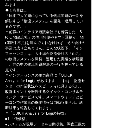
みます。
◆１点目は…
「日本で大問題になっている物流問題の一部を
解決する『物流システム』を開発・運用してい
る点です。」
＊前職のインテリア通販会社でも苦労した「B 
to C 物流会社」の佐川急便やヤマト運輸が、物
(運転手不足)を運んでくれなければ、その会社の
事業は成り立ちません。こんな状況下、「イン
フォセンス」は、大手総合物流会社の「山九」
の物流システムを開発・運用した実績を横展開
し、世の中の物流問題解決の一役を担っている
点です。
＊インフォセンスの主力商品に「QUICK 
Analysis for Logi」があります、これは、物流セ
ンターの作業状況をスピーディに見える化し、
改善ポイントを報告するクイック・コンサルテ
ィング・サービスです。スマートウォッチとビ
ーコンで作業者の稼働情報は自動収集され、診
断結果を報告してくれます。
＊「QUICK Analysis for Logiの特徴」
■1.「低価格」
●システムが現場データを自動収集。調査工数の