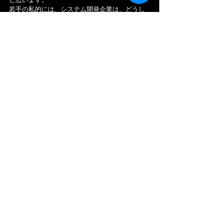
若手の私的には、システム開発企業は、どうし
ても職人気質で「固いイメージ」を持ってしま
うので、今後は、"イケてる"、"カッコいい"とい
うような周りからの見られ方も意識して行った
方が良い気もしました。
ーーー
◎最後に、若手なりにC.I.について一言いわせて
頂くとしたら…
「企業理念」を核に「１つの使命」「３つの価
値観」「５つの行動指針」と、きちんと連携さ
れていて、インフォセンスさんを分かり易く表
現されていると感じました。
しかし、これらの理念を、社内でしっかり浸透
するために、社員さんが具体的に「とるべき行
動」を示した「行動規範」と「キャリア形成ガ
イドブック」、そして「評価制度」が理念に基
づき、どのように"リンク"しているのか少し気に
なりました。
これらがリンクすると、社員さんの判断軸がで
き、自ら考え、主体的に理念を実践することが
できる理想的な組織のあり方に近づいて行くの
だと思います。