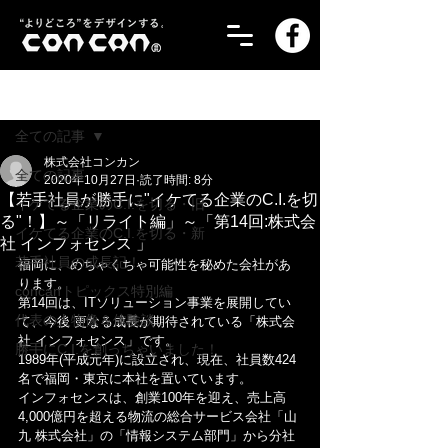
記事
全ての記事
株式会社コンカン
全ての記事
2020年10月27日
読了時間: 8分
【若手社員が勝手に"イケてる企業のC.I.を切
イケてる企業のC.I.を切る・旧
る"！】～「リライト編」～「第14回:株式会
イケてる企業のC.I.を切る・新
社 インフォセンス 」
若手社員の成長記！
福岡に、めちゃくちゃ可能性を秘めた会社があ
ります。
concanトピックス特別編
第14回は、ITソリューション事業を展開してい
代表の人物像＆体験談！
て、今後 更なる成長が期待されている「株式会
社 インフォセンス」です。
勝手にC.I.を創っちゃいました！
1989年(平成元年)に設立され、現在、社員数424
名で福岡・東京に本社を置いています。
インフォセンスは、創業100年を迎え、売上高
4,000億円を超える物流の総合サービス会社「山
九 株式会社」の「情報システム部門」から分社