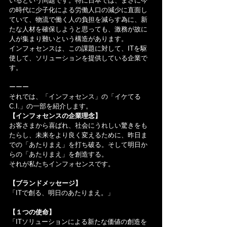
いるという問題です。特に日本では、まさに今
の時代に少子化による労働人口の減少に直面し
ていて、物流で働く人の負担を減らす為に、新
たな人材を確保しようと思っても、激務が故に
人が集まり難いという構造があります。
インフォセンスは、この課題に対して、ITを駆
使して、ソリューションを提供している企業で
す。
ーーー
それでは、「インフォセンス」の「イケてる
C.I.」の一部を紹介します。
【インフォセンスの企業理念】
お客さまから喜ばれ、社会にうれしい驚きをも
たらし、未来をより良く変えるために、昨日ま
での「あたりまえ」を打ち破る。そして明日か
らの「あたりまえ」を創造する。
それが私たちインフォセンスです。
【ブランドメッセージ】
「ITで創る、明日のあたりまえ。」
【１つの使命】
「ITソリューションによる新たな価値の創造を