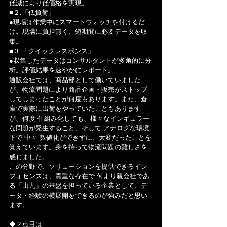
低減により低価格を実現。
■２.「低負荷」
●現場は作業中にスマートウォッチを付けるだ
け。現場に負担無く、短期間に必要データを収
集。
■３.「クイックレスポンス」
●収集したデータはコンサルタントが多角的に分
析。評価結果を速やかにレポート。
通販会社では、商品部として働いていました
が、物流問題により商品企画・販売がストップ
してしまったことが何度もあります。また、倉
庫で実際に出荷をやっていたこともあります
が、何度 仕組み化しても、様々なイレギュラー
な問題が発生すること、そして アナログな環境
下で 中々 数値化ができずに、大変だったことを
覚えています。身を持って物流問題の難しさを
感じました。
この分野で、ソリューションを提供できるイン
フォセンスは、貴重な存在で 何より親会社であ
る「山九」の基盤を担っている企業として、デ
ータ・経験の横展開をできるのが強みだと思い
ます。
◆２点目は…