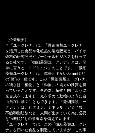
【企業概要】
＊「ユーグレナ」は、「微細藻類ユーグレナ」
を活用した食品や化粧品の製造販売と、バイオ
燃料の研究開発やソーシャルビジネスを行って
る会社です。「微細藻類ユーグレナ」とは、簡
単に言うと「ミドリムシ」のことです。「微細
藻類ユーグレナ」は、体長わずか0.05mmほど
の"藻"の一種です。この「微細藻類ユーグレナ」
の凄さは「植物」と「動物」の両方の性質を持
っていることです。その為、植物と同じように
光合成をしますし、光を求めて動物のように自
由自在に動くこともできます。「微細藻類ユー
グレナ」は、ビタミン、ミネラル、アミノ酸、
不飽和脂肪酸など、人間が生きていく為に必要
な"59種類"もの栄養素を備えています。
「ユーグレナ」では、この「微細藻類ユーグレ
ナ」を用いた食品を製造していますが、この事