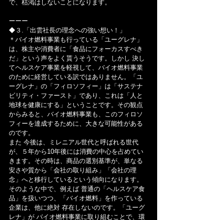
で、枯渇はしないことになります。
ーーー
◆３.「出雲社長の理念への強い想い！」
＊バイオ燃料事業も行っている「ユーグレナ」
は、株主や消費者に「食品にフォーカスすべき
だ」という声をよく貰うそうです。しかし 決し
てヘルスケア事業を軽視して、バイオ燃料事業
のために経営している訳ではありません。「ユ
ーグレナ」の「フィロソフィー」は「サステナ
ビリティ・ファースト」であり、これは「人と
地球を健康にする」ということです。その観点
からみると、バイオ燃料事業も、このフィロソ
フィーを達成するために、大きな可能性がある
のです。
また 今後は、ミレニアル世代と呼ばれる世代
が、５年から10年後には消費の中心を占めてい
きます。その時は、商品の選別基準が、単なる
安さや質から「会社の取り組み」「会社の理
念」へと移行しているという傾向になります。
そのような中で、例えば 普通の「ヘルスケア食
品」を扱いつつ、「バイオ燃料」を作っている
企業は、他に絶対 存在しないのです。「ユーグ
レナ」が バイオ燃料事業に取り組むことで、環