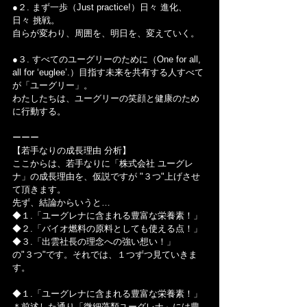
●２. まず一歩（Just practice!）日々 進化、
日々 挑戦。
自らが変わり、周囲を、明日を、変えていく。
●３. すべてのユーグリーのために（One for all, 
all for ‘euglee’.）目指す未来を共有する人すべて
が「ユーグリー」。
わたしたちは、ユーグリーの笑顔と健康のため
に行動する。
ーーー
【若手なりの成長理由 分析】
ここからは、若手なりに「株式会社 ユーグレ
ナ」の成長理由を、仮説ですが "３つ"上げさせ
て頂きます。
先ず、結論からいうと…
◆１.「ユーグレナに含まれる豊富な栄養素！」
◆２.「バイオ燃料の原料としても使える点！」
◆３.「出雲社長の理念への強い想い！」
の"３つ"です。それでは、１つずつ見ていきま
す。
◆１.「ユーグレナに含まれる豊富な栄養素！」
＊前述した通り「微細藻類ユーグレナ」には豊