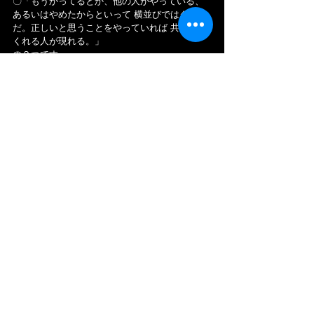
〇「もうかってるとか、他の人がやっている、
あるいはやめたからといって 横並びではダメ
だ。正しいと思うことをやっていれば 共感して
くれる人が現れる。」
の２つです。
「微細藻類ユーグレナ(ミドリムシ)」も、元々は
「ゲテモノ」の類だったと思います。それは 今
や市場に当たり前に流通し、ここ数年でかなり
イメージが変わり始めました。「出雲社長」
は、秀才な方というのは当然ですが、それ以上
に「実行力」と「自分が信じたことを続けるこ
と」の方が大事だと、改めて 感じさせてくれま
す。
また 一つ、若手の私なりに「ユーグレナさん」
にやって頂きたいサービスを上げるとしたら…
●「ユーグレナ レストラン」です。
どんな「微細藻類ユーグレナ」が健康に良いと
言っても、中々 口にしようとはならないと思い
ます。そこで「微細藻類ユーグレナ」が入った
料理 そのものを提案することで、食べてみたく
なると思いますし、話題にもなると思います。
また 企業のランチ向けに、例えば週に１回「健
康の日」を創って、その日だけ「ユーグレナ入