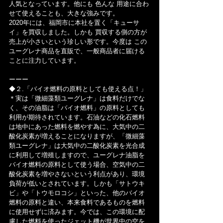
人気となっています。他にも 色んな 用途に合わ
せて使えることも、大きな強みです。
2020年には、福岡市に本社を置く「キューサ
イ」を買収しました。しかも 買収する側の方が
売上が小さいという珍しい形です。今度は この
ユーグレナ商品を直販で、一般商品者に届ける
ことに注力しています。
ーーー
◆２.「バイオ燃料の原料としても使える点！」
＊実は「微細藻類ユーグレナ」は食料だけでな
く、その油脂は「バイオ燃料」の原料としても
利用が期待されています。石油などの化石燃料
は地中にあった燃料を燃やす為に、大気中の二
酸化炭素が増えることになりますが、「微細藻
類ユーグレナ」は大気中の二酸化炭素を光合成
に利用して増殖しますので、ユーグレナ油脂を
バイオ燃料の原料として使う場合、空気中の二
酸化炭素を増やさないという利点があり、環境
負荷が低いとされています。しかも「サトウキ
ビ」や「トウモロコシ」といった、他のバイオ
燃料の原料と違い、本来食料であるものを燃料
に使用せずに済みます。今では、この環境に配
慮した燃料を使ったジェット機が世界中の空を