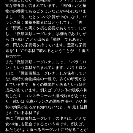
富な栄養素が含まれています。「植物」だと植
物の栄養素であるビタミンなどが中心になりま
すし、「肉」だとタンパク質が中心になり、バ
ランス良く栄養を取るにはどうしても、「肉」
と「野菜」の両方を摂る必要があります。しか
し、「微細藻類ユーグレナ」は植物でありなが
ら 自ら動くことが出来る「動物」でもあるた
め、両方の栄養素を持っています。豊富な栄養
素を"１つ"の素材で取れるということが、１番の
魅力です。
また「微細藻類ユーグレナ」には、「パラミロ
ン」という素材が含まれています。パラミロン
とは、「微細藻類ユーグレナ」しか保有してい
ない独特の食物繊維の一種で、多くの研究がさ
れている中で、多くの機能性があるという研究
成果が出ています。例えば プリン体の吸収を抑
制したり、コレステロールの排出効果があった
り、或いは 免疫バランスの調整作用や、がん抑
制の効果があるかも知れないなど、今 最も注目
されている素材です。
更に「微細藻類ユーグレナ」の凄さは、どんな
食べ物にも配合できるという点です。例えば、
私たちが よく食べるヨーグルトに混ぜることが