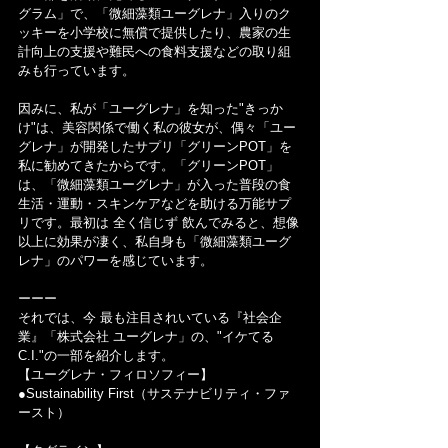
グラム」で、「微細藻類ユーグレナ」入りのク
ッキーを小学校に無償で提供したり、農家の生
計向上の支援や難民への食料支援などの取り組
みも行っています。
因みに、私が「ユーグレナ」を知った"きっか
け"は、美容関係で働く私の彼女が、偶々「ユー
グレナ」が開発したサプリ「グリーンPOT」を
私に勧めてきたからです。「グリーンPOT」
は、「微細藻類ユーグレナ」が入った普段の食
生活・運動・スキンケアなどを助ける万能サプ
リです。最初は 全く信じず 飲んでみると、想像
以上に効果が凄く、私自身も「微細藻類ユーグ
レナ」のパワーを感じています。
ーーー
それでは、今 最も注目されいている『社会企
業』「株式会社 ユーグレナ」の、"イケてる
C.I."の一部を紹介します。
【ユーグレナ・フィロソフィー】
●Sustainability First（サステナビリティ・ファ
ースト）