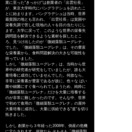
業に至った"きっかけ"は創業者の「出雲社長」
が、東京大学時代にバングラデシュを訪れたこ
とに始まります。バングラデシュは当時、世界
最貧国の地とも言われ、「出雲社長」は貧困や
栄養失調で苦しむ現地の人々を目の当たりにし
ます。大学に戻って、このような世界の栄養失
調問題を解決できるような素材を探したとこ
ろ、見つけ出したのが「微細藻類ユーグレナ」
でした。「微細藻類ユーグレナ」は、その豊富
な栄養素から、食料問題解決の大きな可能性を
持っていました。
しかし「微細藻類ユーグレナ」は、当時から世
界中の研究者が研究をしていましたが、誰も大
量培養に成功していませんでした。何故なら、
非常に栄養素が豊富であるが故に、色々な ばい
菌や細菌にすぐ食べられてしまうため、純粋に
「微細藻類ユーグレナ」だけを大量に培養する
のが非常に難しかったのです。そんな中、世界
で初めて食用の「微細藻類ユーグレナ」の屋外
大量培養に成功し、大量に供給できる"道"を切り
拓きました。
しかし 創業から３年経った2008年、倒産の危機
に立たされます。何故なら そもそも「微細藻類