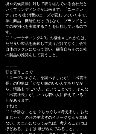
境や気候変動に対して取り組んでいる会社だと
いうブランディングが出来ます。「ユーグレ
ナ」は 今後 消費のニーズが変わっていく中で、
単に商品・機能性だけではなく、ブランドとし
ての差別化を実現することを目指しているので
す。
〇「マーケティング4.0」の概念＝これからは、
ただ良い製品を認知して貰うだけでなく、会社
自体のファンになって貰い、顧客自らその会社
の製品の推奨をして貰うこと。
ーーー
◎と言うことで…
「ユーグレナさん」を調べましたが、「出雲社
長」の印象は「かなり頭のいい人でありなが
ら、情熱も すごい人」ということです。そんな
「出雲社長」が、いつも若い人に伝えているこ
とがあります。
それは…
〇「余計なことを ぐちゃぐちゃ考えるな。おた
まじゃくしの時の平泳ぎのイメージなんか意味
ない。カエルになってみれば、考えることは山
ほどある。まずは 飛び込んでみること。」