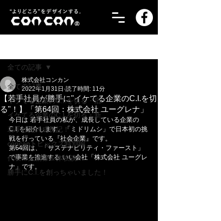
記事
全ての記事
株式会社コンカン
全ての記事
2022年1月31日
読了時間: 11分
【若手社員が勝手に"イケてる企業のC.I.を切
イケてる企業のC.I.を切る・旧
る"！】「第64回：株式会社 ユーグレナ」
イケてる企業のC.I.を切る・新
今日は 若手社員の私が、成長している企業の
若手社員の成長記！
C.I.を紹介します。「ミドリムシ」で日本初の挑
戦を行っている『社会企業』です。
concanトピックス特別編
第64回は、「サステナビリティ・ファースト」
で事業を推進する いい会社「株式会社 ユーグレ
代表の人物像＆体験談！
ナ」です。
勝手にC.I.を創っちゃいました！