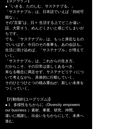
【タグライン】
●「いきる、たのしむ、サステナブる。」
「サステナブル」は、日本語でいえば「持続可
能な」。
その"言葉"は、日々 生活する上でどこか遠い
話、大変そう、めんどくさいと感じてしまいが
ちです。
でも、「サステナブル」は、もっと身近なもの
でいいはず。今日のその食事も、あの会話も。
生活に溶け込めば、「サステナブル」が増えて
いく。
「サステナブル」は、これからの生き方。
だからこそ、その日常は楽しくあるべき。
単なる概念に満足せず、サステナビリティにつ
いて考えながら、具体的に行動していく。
そのひとつひとつの積み重ねが、新しい未来を
つくっていく。
【行動指針(ユーグリズム)】
●１. 多様性をちからに（Diversity empowers 
our business.）素材、事業、研究、仲間。
違いに感謝し、出会いをちからにして、未来へ
進む。