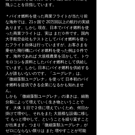
飛ぶことを目指しています。
＊バイオ燃料を使った商業フライトが当たり前
な海外では、21ヶ国で 20万回以上の航行の実績
あります。しかし 現在、日本でバイオ燃料を使
った商業フライトは、実は まだ０件です。国内
大手航空会社もテストとしてバイオ燃料を使っ
たフライト自体は行っていますが、お客さまを
乗せた飛行機にバイオ燃料を使った例は０件で
す。海外であれば 大規模農業を活かして、トウ
モロコシを原料としたバイオ燃料として供給し
ています。しかし 日本にバイオ燃料を供給する
人が誰もいないのです。「ユーグレナ」は、
「微細藻類ユーグレナ」を使って 日本初のバイ
オ燃料を提供できる企業になるかも知れませ
ん。
しかも 「微細藻類ユーグレナ」の凄さは、細胞
分裂によって増えていく生き物ということで
す。大体 １日で２倍に増えていくため、何日か
掛けて増やし、それをまた 大規模な設備に移し
て もっと増やして、ということを繰り返すこと
が出来ます。つまり「微細藻類ユーグレナ」が
ゼロにならない限りは また 増やすことが可能