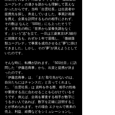
ユーグレナ」の凄さを誰からも理解して貰えな
かったからです。当時「出雲社長」は出資者や
提携先を探し、奔走していました。事業計画書
を携え、企業を訪問するものの相手にされず、
その数は なんと「500社」にも上ったそうで
す。大学生の時に「世界から栄養失調をなく
す」という"志"を立て、一旦は三菱東京UFJ銀行
に就職するも、わずか１年で退職し、「微細藻
類ユーグレナ」で事業を成功させると"夢"に掛け
てきました。しかし、その"夢"が潰えようとして
いたのです。
そんな時に、転機が訪れます。「501社目」に訪
問した「伊藤忠商事」から、出資と提携が決ま
ったのです。
「伊藤忠商事」は、「まだ 取引先がないのは、
自分たちにはチャンスだ」と言ってくれまし
た。「出雲社長」は 資料を作る際、相手の性格
や重視する点に合わせることを心がけているそ
うです。例えば、企画を審査する相手が数字に
うるさい人であれば、数字を正確に説明するこ
とが求められます。その場合 エクセルで将来の
売上、利益、経費などをシミュレーションし、