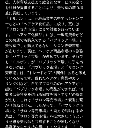
援、人材育成支援まで総合的なサービスの全て
を社員が提供することにより、美容室の増収増
益に貢献しています。
「ミルボン」は、化粧品業界の中でもシャンプ
ーなどの「ヘアケア化粧品」に絞り、更には
「サロン専売市場」にまで対象を絞っていま
す。「ヘアケア化粧品」には、一般消費者がど
このお店でも購入できる「パブリック市場」と
美容室でしか購入できない「サロン専売市場」
があります。実は、ヘアケア商品市場の６割強
を「パブリック市場」が占めています。それで
も「ミルボン」が「パブリック市場」に手を出
さないのは、「パブリック市場」と「サロン専
売市場」は、"トレードオフ"の関係にあると考え
ているからです。優れたヘアケア商品やカラー
リング剤など、自宅でプロ並みのヘアケアが可
能な「パブリック市場」の商品ができれば、消
費者は美容室を訪れる回数を減らすなどの影響
が生じ、これは「サロン専売市場」の衰退に繋
がり兼ねません。したがって、「パブリック市
場」と「サロン専売市場」の両方で活動する企
業は、「サロン専売市場」を拡大させようとい
う意思を美容師と共有することが難しくなり、
美容師からの支持を得にくくなります。「ミル