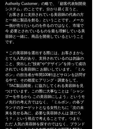
Authority Customer」の略で、「顧客代表制開発
システム」のことです。分かり易く言うと、
「お客さまに支持されている美容師の代表の方
と一緒に製品を創る」ということです。メーカ
ー側が売りたいものを作るのではなく、市場で 
今 必要とされているものを最も理解している美
容師と一緒に、商品を開発しているということ
です。
＊この美容師を選出する際には、お客さまから
とても人気があり、支持されているのは勿論の
こと、突出した"技術"や"デザイン"を持って成功
されている美容師に お願いしています。「ミル
ボン」の担当者が年間100軒ほどサロンを訪問す
る中で、その都度ヒアリング・調査をして、
「TAC製品開発」に協力してくれる美容師を見
つけています。この際に大事なことは「シャン
プーを作るから この美容師にしよう」というモ
ノ先行の考え方ではなく、「ミルボン」の各ブ
ランドのターゲットとなる女性たちに「次の未
来を見せる為に、必要な美容師さんは 誰だろ
う？」という視点で考えることです。つまり、
ただ 人気の美容師を探すのではなく、ブランド