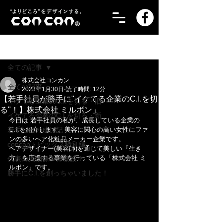
記事
全ての記事
株式会社コンカン
全ての記事
2023年1月30日
読了時間: 12分
【若手社員が勝手に"イケてる企業のC.I.を切
イケてる企業のC.I.を切る・旧
る"！】株式会社 ミルボン」
イケてる企業のC.I.を切る・新
今日は 若手社員の私が、成長している企業の
若手社員の成長記！
C.I.を紹介します。美容に関心の高い女性にファ
ンの多いヘア化粧品メーカー企業です。
concanトピックス特別編
ヘアデザイナー(美容師)を通じて美しい『生き
方』を応援する事業を行っている「株式会社 ミ
代表の人物像＆体験談！
ルボン」です。
勝手にC.I.を創っちゃいました！