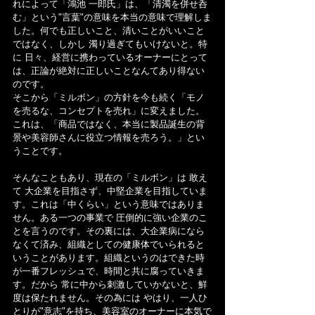
れによって「鴻池 一郎氏」は、「清濁を併せ呑
む」という"言葉"の意味を本当の意味で理解しま
した。何でも正しいこと、清いことがいいこと
ではなく、しかし 濁り過ぎてもいけないと。特
に 日々、経営に携わっているオーナーにとって
は、正論が絶対に正しいことなんてあり得ない
のです。
そこから「ミルボン」の方針を今も続く「モノ
を売るな、コンセプトを売れ」に変えました。
これは、「商品ではなく、本当に製品誕生の背
景や美容師さんに役立つ情報を売ろう。」とい
うことです。
そんなこともあり、現在の「ミルボン」は 敢え
て 大企業を目指さず、中堅企業を目指していま
す。これは「中くらい」という意味ではありま
せん。ある一つの事業で 圧倒的に強い企業のこ
とを言うのです。その裏には、大企業病になら
なくて済み、組織としての健康体でいられると
いうことがあります。組織というのはできた時
が一番フレッシュで、時間と共に腐っていきま
す。だから 常に中から刺激していかないと、鮮
度は保たれません。その為には やはり、一人ひ
とりが"意志"を持ち、美容室のオーナーに本気で