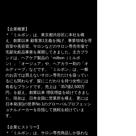
【企業概要】
＊「ミルボン」は、東京都渋谷区に本社を構
え、創業以来 顧客第1主義を掲げ、事業領域を理
容室や美容室、サロンなどのサロン専売市場で
毛髪化粧品事業を展開してきました。主力ブラ
ンドは、ヘアケア製品の「milbon（ミルボ
ン）」「オージュア」や、ヘアカラー剤の「オ
ルディーブ」などです。「ミルボン」は、一般
のお店では買えないサロン専売だけを扱ってい
るにも関わらず、髪にこだわりを持つ女性には 
有名なブランドです。売上は「357億2,500万
円」を超え、創業以来 増収増益を続けてきまし
た。現在は、日本全国に営業所を構え、更には 
日本発(初)の世界No.1のグローバルプロフェッシ
ョナルメーカーを目指して挑戦を続けていま
す。
【企業ヒストリー】
＊「ミルボン」は、サロン専売商品しか扱わな