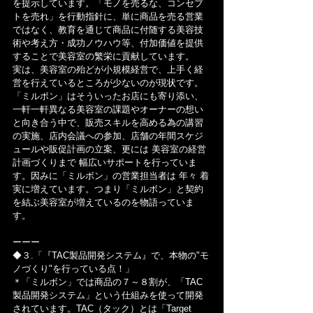
を提示しています。「モノを売るな、コンセプ
トを売れ」を行動指針に、単に商品を売る営業
ではなく、教育を通じて商品に付随する美容技
術や考え方・成功ノウハウ等、付加価値を提供
することで美容室の繁栄に貢献しています。
実は、美容室の殆どが小規模経営で、上手く経
営を行えているところが少ないのが現状です。
「ミルボン」はそういったお店にも寄り添い、
一軒一軒異なる美容室の課題やオーナーの想い
と向き合う中で、販売スキルを高める為の講習
の実施、店内会議への参加、店舗の年間スケジ
ュールや販促計画の立案、更には 美容室の経営
計画づくりまで 幅広いサポートを行っていま
す。因みに「ミルボン」の営業担当者は 年々 着
実に増えています。つまり「ミルボン」と契約
を結ぶ美容室が増えているのを物語っていま
す。
ーーー
◆３.「『TAC製品開発システム』で、本物の"モ
ノづくり"を行っている点！」
＊「ミルボン」では商品の７～８割が、「TAC
製品開発システム」という仕組みを使って開発
されています。TAC（タック）とは「Target 