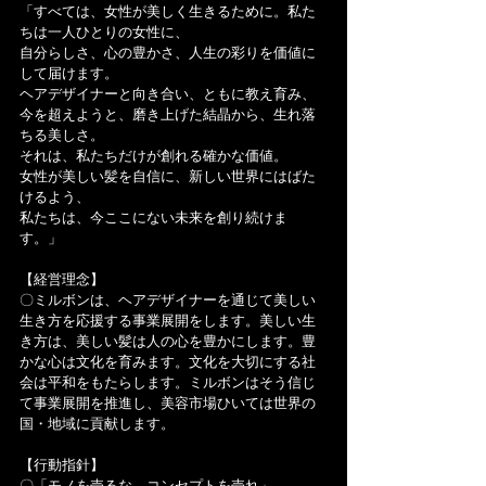
「すべては、女性が美しく生きるために。私た
ちは一人ひとりの女性に、
自分らしさ、心の豊かさ、人生の彩りを価値に
して届けます。
ヘアデザイナーと向き合い、ともに教え育み、
今を超えようと、磨き上げた結晶から、生れ落
ちる美しさ。
それは、私たちだけが創れる確かな価値。
女性が美しい髪を自信に、新しい世界にはばた
けるよう、
私たちは、今ここにない未来を創り続けま
す。」
【経営理念】
〇ミルボンは、ヘアデザイナーを通じて美しい
生き方を応援する事業展開をします。美しい生
き方は、美しい髪は人の心を豊かにします。豊
かな心は文化を育みます。文化を大切にする社
会は平和をもたらします。ミルボンはそう信じ
て事業展開を推進し、美容市場ひいては世界の
国・地域に貢献します。
【行動指針】
〇「モノを売るな、コンセプトを売れ」