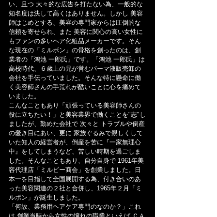
い、且つ 大々的な広告を打たない為、一般的な
知名度は決して高くはありません。しかし 美容
師はじめとする、美容の専門家からは圧倒的な
信頼を寄せられ、また 美容に関心の高い女性に
もファンの多いヘア化粧品メーカーです。そん
な現在の「ミルボン」の骨格を創ったのは、創
業者の「鴻池 一郎氏」です。「鴻池 一郎氏」は
高校時代、６歳上の兄が営むパーマ液販売卸の
会社を手伝っていました。そんな特に懸命に働
く美容師さんの手荒れが酷いことに心を痛めて
いました。
こんなこともあり「頑張っている美容師さんの
役に立ちたい！」と美容業界で働くことを"志"し
ましたが、勤めた会社で 次々と トラブルや倒産
の憂き目にあい、更に 家族ぐるみで親しくして
いた知人の経営者が、倒産を苦に『一家無理心
中』をしてしまうなど、苦しい時期を過ごしま
した。そんなこともあり、自分自身で 1961年美
容代理店「ミルビー商会」を創業しました。日
本一を目指して全国展開する為、付き合いのあ
った美容関連の２社と合併し、1965年２月「ミ
ルボン」が誕生しました。
「何故、業務用ヘアケア専門のなのか？」これ
は 創業当時から女性の憧れの職業といえば ＣＡ