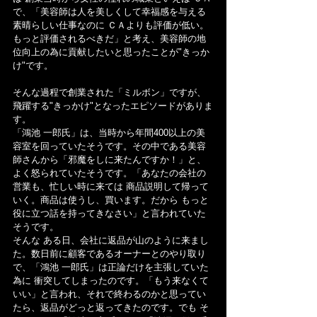
で、「美容師は人を美しくして幸福感を与える
素晴らしい仕事なのに ＣＡよりも評価が低い。
もっと評価されるべきだ」と考え、美容師の地
位向上の為に貢献したいと思ったことが"きっか
け"です。
そんな過程で創業された「ミルボン」ですが、
飛躍する"きっかけ"となったエピソードがありま
す。
「鴻池 一郎氏」は、当時から年間400以上の美
容室を回っていたそうです。その中である美容
師さんから「邪魔をしに来たんですか！」と、
よく怒られていたそうです。「あなたの会社の
営業も、忙しい時に来ては 商品説明して帰って
いく。商品は使うし、買います。だから もっと
役に立つ話を持ってきなさい」と言われていた
そうです。
そんな ある日、会社に返品が山のように来まし
た。数日前に顧客であるオーナーとのやり取り
で、「鴻池 一郎氏」は正論だけを主張していた
為に 衝突してしまったのです。「もう来なくて
いい」と言われ、それで終わるのかと思ってい
たら、返品がどっと返ってきたのです。でも そ