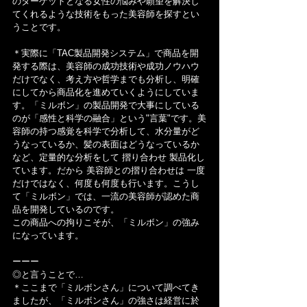
のターゲットとなる女性の悩みや願望を解決し
てくれるような技術をもった美容師を探すとい
うことです。
＊実際に「TAC製品開発システム」で商品を開
発する際は、美容師の成功技術や成功ノウハウ
だけでなく、考え方や哲学までも分析し、明確
にしてから商品化を進めていくようにしていま
す。「ミルボン」の製品開発で大事にしている
のが「感性と科学の融合」という"言葉"です。美
容師の持つ感覚を科学で分析して、水分量がど
うなっているか、髪の表面はどうなっているか
など、定量的な分析をして 摺り合わせ 製品化し
ています。だから 美容師との摺り合わせは 一度
だけではなく、何度も何度も行います。こうし
て「ミルボン」では、一流の美容師が認めた商
品を開発しているのです。
この商品への拘りこそが、「ミルボン」の強み
になっています。
ーーー
◎と言うことで…
＊ここまで「ミルボンさん」について調べてき
ましたが、「ミルボンさん」の強さは経営に於