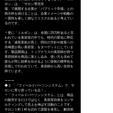
ボン」は、「サロン専売市
場」で展開する企業が「パブリック市場」との
両天秤を掛けることは、企業イメージや戦略の
一貫性を著しく損なうリスクがあると考えてい
るのです。
＊更に「ミルボン」は、全国に25万軒あると言
われている美容室の中でも、時代の変化に即応
する「成長意欲が高く、同社の方針や政策への
共鳴度が高い美容室」をターゲットにしていま
す。製品開発は、トップクラスの美容師が持つ
美容技術を商品に落とし込み、使い方も含めて
誰もが同じ効果を出せるように技術の標準化を
目指して行われていて、美容師から高い支持を
得ています。
ーーー
◆２.「『フィールドパーソンシステム』で、サ
ロンに寄り添っている点！」
＊「フィールドパーソンシステム」とは、商品
の販売するだけではなく、美容室自体をコンサ
ルティングして売上を伸ばす活動のことです。
サロン１軒１軒を訪れて課題を発見し、解決策