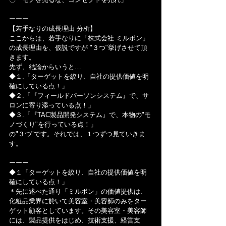
ーーー
【若手なりの成長理由 分析】
ここからは、若手なりに「株式会社 ミルボン」
の成長理由を、仮説ですが "３つ"挙げさせて頂
きます。
先ず、結論からいうと…
◆１.「ターゲットを絞り、自社の提供価値を明
確にしている点！」
◆２.「『フィールドパーソンシステム』で、サ
ロンに寄り添っている点！」
◆３.「『TAC製品開発システム』で、本物の"モ
ノづくり"を行っている点！」
の"３つ"です。それでは、１つずつ見ていきま
す。
ーーー
◆１「ターゲットを絞り、自社の提供価値を明
確にしている点！」
＊先に述べた通り「ミルボン」の価値提供は、
化粧品業界に於いて美容室・美容師のみをター
ゲット顧客としています。その美容室・美容師
には、製品提供をはじめ、技術支援、経営支