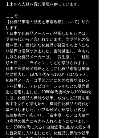
未来ある人材を育む環境を創っています。
ここで…
【化粧品市場の歴史と市場規模について】紹介
します。
＊日本で化粧品メーカーが登場し始めたのは、
明治時代からと言われています。文明開化の影
響を受け、近代的な化粧品が普及するようにな
り業界は活気づきました。当時誕生し、今もな
お残る化粧品メーカーは、「資生堂」、「桃屋
順天館」、「ライオン」などが挙げられます。
日本の高度経済成長とともに化粧品市場は飛躍
的に拡大し、1970年代から1980年代になると、
化粧品メーカーは季節ごとに旬の女優やタレン
トを起用し、テレビコマーシャルなどの販売促
進に活用しました。1980年代後半から1990年代
には、化粧品の機能や効果、成分など品質を重
視する女性が増え始め、機能性化粧品の時代が
幕開けしました。バブル経済が崩壊した後は、
低価格志向が広がり、「資生堂」などは大衆向
け商品の販売にも力を入れるようになりまし
た。2000年代に入ると自然派化粧品が人気を博
し普及期に入りましたが、化粧品に機能や効果