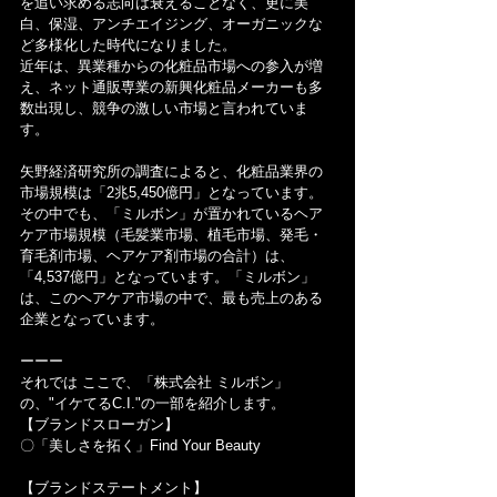
を追い求める志向は衰えることなく、更に美
白、保湿、アンチエイジング、オーガニックな
ど多様化した時代になりました。
近年は、異業種からの化粧品市場への参入が増
え、ネット通販専業の新興化粧品メーカーも多
数出現し、競争の激しい市場と言われていま
す。
矢野経済研究所の調査によると、化粧品業界の
市場規模は「2兆5,450億円」となっています。
その中でも、「ミルボン」が置かれているヘア
ケア市場規模（毛髪業市場、植毛市場、発毛・
育毛剤市場、ヘアケア剤市場の合計）は、
「4,537億円」となっています。「ミルボン」
は、このヘアケア市場の中で、最も売上のある
企業となっています。
ーーー
それでは ここで、「株式会社 ミルボン」
の、"イケてるC.I."の一部を紹介します。
【ブランドスローガン】
〇「美しさを拓く」Find Your Beauty
【ブランドステートメント】