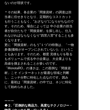
ないのが現状です。
＊その結果、各企業の「間接資材」の調達は担
当者に任せきりとなり、定期的なコストカット
も行うこともなく、"おざなり”になりがちなので
す。そのため、場合によっては 中小企業の担当
者が自分たちで「間接資材」を探し出し、仕入
れなければならなくなり"四苦八苦"することも多
くなります。
更に「間接資材」のもう"１つ"の特徴は、「一物
多価(価格がオープンにされていない)」というこ
ともあります。そのため、都度 見積もりを取る
もボリュームで劣る中小企業は、大企業よりも
高値を掴まされることが多いのです。
「MonotaRO」の凄さは、この面倒な「間接資
材」こそ インターネットが最適な領域と判断
し、ニッチ分野に特化した点なのです。因み
に、最初は「間接資材」の中では、ネジに特化
して始められました。
ーーー
◆２.「圧倒的な商品力、高度なテクノロジー・