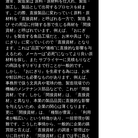
通常、製造業は 原料・原材料を仕入れ、製造・
加工し、製品として出荷するプロセスを経ま
す。この際、直接製品に変わっていく原料・原
材料を「直接資材」と呼ばれる一方で、製造 及
び その周辺に付随する形で生じる商材を「間接
資材」と呼ばれています。例えば、『おにぎ
り』を製造する食品工場だと、お米や具は『お
にぎり』に変っていくので「直接資材」となり
ます。これは"品質"や"価格"に直接的な影響を与
えるため、メーカーは"必死"になってより良い原
材料を探し、また サプライヤーに見積もりなど
の商談をギリギリまで行ことが一般的です。
しかし、『おにぎり』を生産する為には、お米
や鮭以外にも必要なものがあります。例えば、
事務所で扱う文房具や電球の他、製造現場での
機械のメンテナンス部品などで、これが「間接
資材」です。しかし「間接資材」は、「直接資
材」と異なり、本業の製品品質に直接的な影響
を与えないため、企業の関心は薄くなります、
更に 「間接資材」は、「種類が豊富」、「利用
者が幅広い」という特徴があり、一括管理が困
難です。こうした事情から、一般的に企業の購
買部と言えば、「直接資材」の調達・管理ばか
りに目が行き、「間接資材」にまでは手に負え