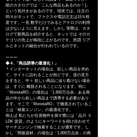
紙のカタログでは「こんな商品もあるのか！]」
という気付きがあるのです。現状では、注文の
85％がネットで、ファクスや電話注文は15％程
度です。一見 数字だけでみるとアナログの利用
は少ないように見えます。しかし 実際は、カタ
ログで新商品を紹介すると、ネットでは そのカ
テゴリの売上が格段に上がるのです。所謂 リア
ルとネットの融合が行われているのです。
ーーー
◆４.「商品誘導の最適化！」
＊インターネットの場合は、欲しい商品を求め
て、サイトに訪れることが殆どです。逆の見方
をすると、中々 欲しい商品に辿り着けない場合
は、すぐに 離脱されることになります。特に
「MonotaRO」の場合は「1,800万点余」ある商
品の中から欲しい商品まで誘導する必要があり
ます。そこで「MonotaRO」で徹底されているこ
とは「検索エンジン」の最適化です。
例えば 私たちが住居物件を探す際には「品川 ３
LDK 賃貸」のようにキーワードを掛け合わせて
サーチエンジンで検索することが通常です。し
かし「間接資材」の場合は「1,800万点余」の商