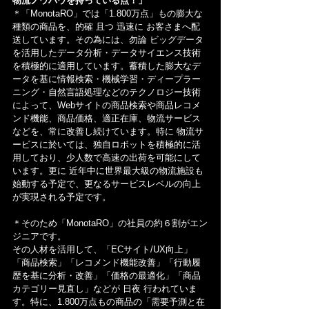
物流ノウハウを持っている点！」
＊「MonotaRO」では「1.800万点」もの膨大な
種類の商品を、的確 且つ 迅速に お客さまへ配
送しています。その為には、勿論 ビッグデータ
を活用したデータ分析・データサイエンス技術
を積極的に適用しています。蓄積した膨大なデ
ータを基に情報検索・機械学習・ディープラー
ニング・自然言語処理などのテクノロジー技術
によって、Webサイトの商品検索や商品レコメ
ンド機能、商品価格、適正在庫、物流サービス
などを、常に改善し続けています。特に 物流サ
ービスに於いては、独自ロボットを積極的に活
用しており、少人数で高速の出荷を可能にして
います。更に 近年中に世界最大級の物流施設も
始動する予定で、更なるサービスレベルの向上
が実現される予定です。
＊そのため「MonotaRO」の社員の約６割がエン
ジニアです。
その人材を活用して、「ECサイト/UX向上」
「商品検索」「レコメンド機能改善」「行動履
歴を基に分析・改善」「価格の最適化」「商品
カテゴリー見直し」などが 日夜 行われていま
す。特に、1.800万点もの商品の「需要予測と在