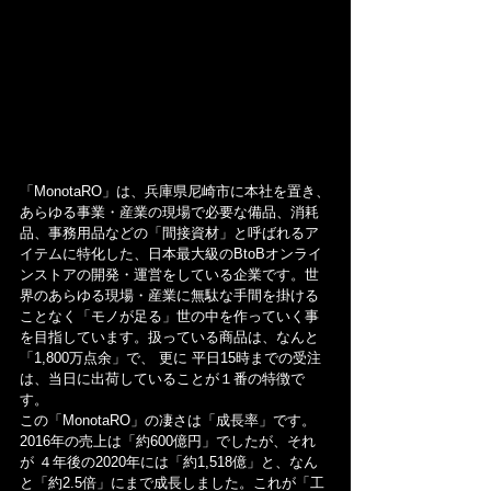
「MonotaRO」は、兵庫県尼崎市に本社を置き、
あらゆる事業・産業の現場で必要な備品、消耗
品、事務用品などの「間接資材」と呼ばれるア
イテムに特化した、日本最大級のBtoBオンライ
ンストアの開発・運営をしている企業です。世
界のあらゆる現場・産業に無駄な手間を掛ける
ことなく「モノが足る」世の中を作っていく事
を目指しています。扱っている商品は、なんと
「1,800万点余」で、 更に 平日15時までの受注
は、当日に出荷していることが１番の特徴で
す。
この「MonotaRO」の凄さは「成長率」です。
2016年の売上は「約600億円」でしたが、それ
が ４年後の2020年には「約1,518億」と、なん
と「約2.5倍」にまで成長しました。これが「工