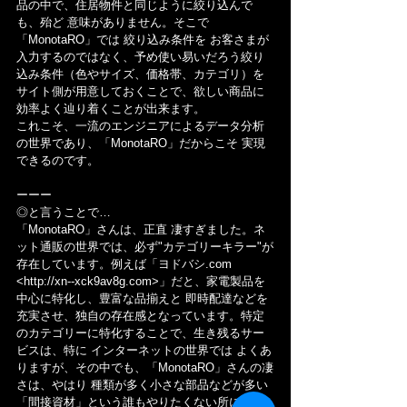
品の中で、住居物件と同じように絞り込んで
も、殆ど 意味がありません。そこで 
「MonotaRO」では 絞り込み条件を お客さまが
入力するのではなく、予め使い易いだろう絞り
込み条件（色やサイズ、価格帯、カテゴリ）を
サイト側が用意しておくことで、欲しい商品に
効率よく辿り着くことが出来ます。
これこそ、一流のエンジニアによるデータ分析
の世界であり、「MonotaRO」だからこそ 実現
できるのです。
ーーー
◎と言うことで…
「MonotaRO」さんは、正直 凄すぎました。ネ
ット通販の世界では、必ず"カテゴリーキラー"が
存在しています。例えば「
ヨドバシ.com
<
http://xn--xck9av8g.com
>」だと、家電製品を
中心に特化し、豊富な品揃えと 即時配達などを
充実させ、独自の存在感となっています。特定
のカテゴリーに特化することで、生き残るサー
ビスは、特に インターネットの世界では よくあ
りますが、その中でも、「MonotaRO」さんの凄
さは、やはり 種類が多く小さな部品などが多い
「間接資材」という誰もやりたくない所に、一