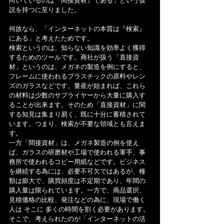
向いているのは『間接資材』である」という仮
説を持つに至りました。
何故なら、「インターネットの本質は『検索』
にある」と考えたためです。
検索というのは、知らない知識を効率よく獲得
するためのツールです。商社が扱う「直接資
材」というのは、メガネの製造を例にすると、
フレームに使われるプラスチックの原料やレン
ズのガラスなどです。量産が始まれば、これら
の材料は少数のサプライヤーから大量に購入す
ることが出来ます。そのため「直接資材」に関
する知見は集まり易く、既に十分に蓄積されて
います。つまり、検索が不要な領域とも言えま
す。
一方「間接資材」は、メガネ製造の例を使え
ば、ガラスの研磨材や工場で使われる軍手、事
務所で使われるコピー用紙などです。ビジネス
を継続する為には、必要不可欠ではあるが、種
類は膨大で、購買頻度は不定期であり、年間の
購入量は限られています。一方で、商品選択、
見積価格の比較、発注などの為に、現場で働く
人は そこに 多くの時間を割く必要があります。
そこで、考えられたのが「インターネットの活