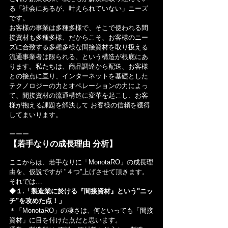
る「社会にあるが、叶えられていない」ニーズ
です。
お客様の事業は多種多様で、そこで使われる間
接資材も多種多様、だからこそ、お客様のニー
ズに合致する多種多様な間接資材を取り扱える
流通事業者は限られる、という構造が根底にあ
ります。私たちは、商品調達から配送、お客様
との接点に亘り、インターネットを基礎とした
テクノロジーの力とオペレーションの力によっ
て、間接資材の流通構造に変革を起こし、お客
様が抱える課題を解決して お客様の信頼を獲得
してまいります。
ーーー
【若手なりの成長理由 分析】
ここからは、若手なりに「MonotaRO」の成長理
由を、仮説ですが "４つ"上げさせて頂きます。
それでは…
◆１.「製造業に於ける『間接資材』という"ニッ
チ"を攻めた点！」
＊「MonotaRO」の凄さは、何といっても「間接
資材」に目を付けた点だと思います。