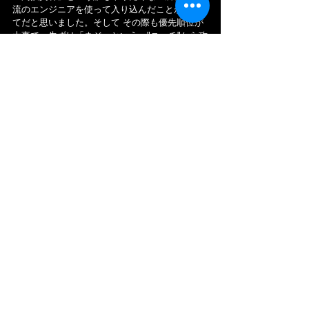
流のエンジニアを使って入り込んだことが、全
てだと思いました。そして その際も優先順位が
大事で、先ずは「ネジ」という、"ニッチ"から攻
めたことが 凄いと思います。「住友商事」の社
内ベンチャーとして創業されたことで、もしか
したら 初期投資の段階から、他社を追随できな
い予算を確保されていて、一流のエンジニアを
採用したりと、普通の企業では真似できないこ
とも 多々 あると思います。それでも "ニッチ"か
ら入った観点や、検索対策のやり方は とても参
考になります。
今では 超一流のネット企業として、「無人コン
ビニ」などへの取り組みをされている
「MonotaRO」さんですが、今後も 日本の製造
業を"縁の下"から支える企業として、どこまで 
成長されるのかが楽しみです！
ーーー
●それでは 最後に、C.I.について、若手なりに 一
言いわせて頂くと…
『間接資材調達ネットワークを変革する』とい
う"企業理念"が本当に分かり易いと思いました。