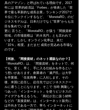
具のアマゾン」と呼ばれている理由です。2017
年には 世界的経済誌「Forbes」が発表した「世
界で最も革新的な成長企業」ランキング2017で
６位にランクインするなど、「MonotaRO」のビ
ジネスモデルは、日本だけでなく"世界"からも注
目を集めています。
更に 言うと、「MonotaRO」が扱う「間接資材
領域」の市場規模は「約８兆円」とも言われて
います。しかし オンライン化率は、未だ
「10％」程度。まだまだ 成長が見込める市場な
のです。
【何故、「間接資材」のネット通販なのか？】
「MonotaRO」は、「間接資材」をネットで、何
でも、安く、早く、手に入る仕組みを作るとい
う想いがあります。創業者の「瀬戸氏」は大学
を卒業後、「住友商事」に入社します。その
後、米国に赴任し、赴任先ではビジネススクー
ルに通うことになります。そこで 当時 興隆しつ
つあった「インターネット」を使うビジネスの
アイデアを考えるうち、「商社が主に扱う材料
などの『直接資材』は、インターネット販売に
は不向きである一方で、寧ろ インターネットに