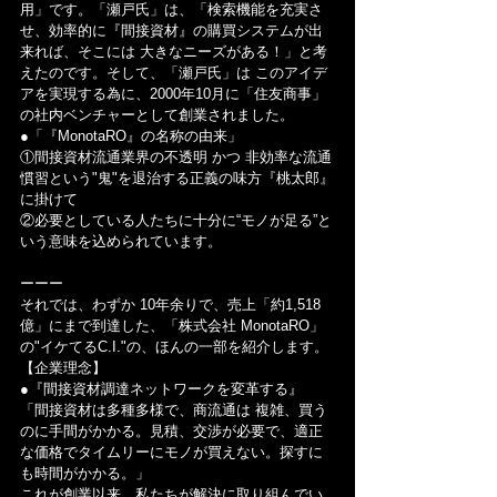
用」です。「瀬戸氏」は、「検索機能を充実さ
せ、効率的に『間接資材』の購買システムが出
来れば、そこには 大きなニーズがある！」と考
えたのです。そして、「瀬戸氏」は このアイデ
アを実現する為に、2000年10月に「住友商事」
の社内ベンチャーとして創業されました。
●「『MonotaRO』の名称の由来」
①間接資材流通業界の不透明 かつ 非効率な流通
慣習という"鬼"を退治する正義の味方『桃太郎』
に掛けて
②必要としている人たちに十分に“モノが足る”と
いう意味を込められています。
ーーー
それでは、わずか 10年余りで、売上「約1,518
億」にまで到達した、「株式会社 MonotaRO」
の"イケてるC.I."の、ほんの一部を紹介します。
【企業理念】
●『間接資材調達ネットワークを変革する』
「間接資材は多種多様で、商流通は 複雑、買う
のに手間がかかる。見積、交渉が必要で、適正
な価格でタイムリーにモノが買えない。探すに
も時間がかかる。」
これが創業以来、私たちが解決に取り組んでい