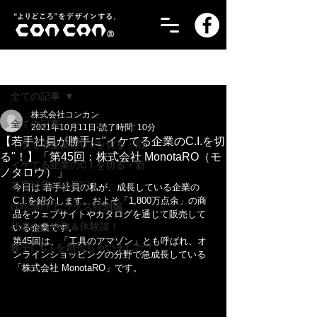
記事
全ての記事
株式会社コンカン
全ての記事
2021年10月11日
読了時間: 10分
【若手社員が勝手に"イケてる企業のC.I.を切
イケてる企業のC.I.を切る・旧
る"！】「第45回：株式会社 MonotaRO（モ
イケてる企業のC.I.を切る・新
ノタロウ）」
若手社員の成長記！
今日は 若手社員の私が、成長している企業の
C.I.を紹介します。およそ「1,800万点余」の商
concanトピックス特別編
品をウェブサイトやカタログを通じて販売して
代表の人物像＆体験談！
いる企業です。
第45回は、「工具のアマゾン」とも呼ばれ、オ
勝手にC.I.を創っちゃいました！
ンラインショッピングの分野で急成長している
「株式会社 MonotaRO」です。