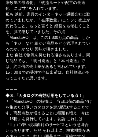
庫数量の最適化」「物流ルートや配置の最適
化」には"力"を入れています。
私も 以前、家具のインターネット通販会社に勤
めていましたが、「在庫数量」によって 売上が
変わること、もっと言うと 経営をも傾むくこと
を、肌で感じていました。その点、
「MonotaRO」は、この1.800万点の商品、しか
も「ネジ」など 細かい商品をどう管理されてい
るのか、かなり 興味が沸きました。
また 自社で物流を持たれる凄さもあります。同
じ商品でも、「明日発送」と「本日発送」で
は、約２倍の売上差があると言われています。
15：00までの受注で当日出荷は、自社物流があ
ってこそだと思います。
ーーー
◆３.「カタログの有効活用をしている点！」
＊「MonotaRO」の特徴は、当日出荷の商品だけ
を集めた分厚いカタログを定期配送することで
す。商品点数が増えるごとに種類も増え、今は
「16冊」を発行しています。勿論 これには
『IT』に疎い現場向けのサービスという意味合
いもあります。ただ それ以上に、検索機能があ
るネットでは、欲しい商品まで一直線ですが、