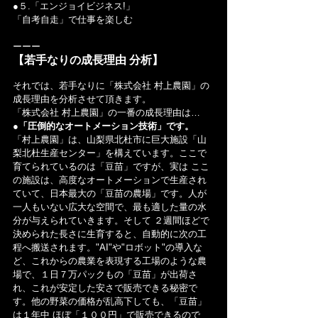
●５.「エンジョイビジネス!」
「自考自走」で仕事を楽しむ
ーーー
【若手なりの成長理由 分析】
それでは、若手なりに「株式会社 村上農園」の
成長理由を分析させて頂きます。
「株式会社 村上農園」の一番の成長理由は…
●「圧倒的なオートメーション技術」です。
「村上農園」は、山梨県北杜市に巨大施設「山
梨北杜生産センター」を構えています。ここで 
育てられているのは「豆苗」ですが、実は ここ
の施設は、高度なオートメーションで生産され
ていて、日本最大の「豆苗の農場」です。人が
一人もいない広大な空間で、最も適した量の水
分が与えられていきます。そして ２週間ほどで
決められた長さに生育すると、自動的に次の工
程へ搬送されます。"AI"や"ロボット"の導入な
ど、これからの農業を表現する工場のような農
場で、１日７万パックもの「豆苗」が出荷さ
れ、これが安定した安さで販売できる秘密で
す。他の野菜の価格が乱高下しても、「豆苗」
は１年中 ほぼ「１００円」で販売できるので