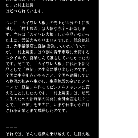
た」と村上社長
は述べられています。
ついに「カイワレ大根」の売上が４分の１に激
減し、「村上農園」は大幅な赤字へ転落しま
す。当時は「カイワレ大根」しか商品がなかっ
た上に、営業力もありませんでした。競合他社
は、大手量販店に直接 営業していたそうです
が、「村上農園」は９割を青果市場に出荷する
スタイルで、営業なんて誰もしていなかったの
です。そこで、「カイワレ大根」に代わる新商
品として「豆苗」の生産に乗り出したのです。
全国に生産拠点があること、全国を網羅してい
る物流の強みを生かし、生産施設の空いたスペ
ースで「豆苗」を作ってピンチをチャンスに変
えることにしたのです。「村上農園」は、起死
回生のための新野菜の開発に全身全霊を注ぐこ
とで、「豆苗」を主力に、いまや日本から注目
される企業とまで成長したのです。
ーーー
それでは、そんな危機を乗り越えて、注目の地