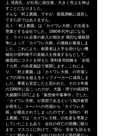
上 清貴氏」が社長に就任後、大きく売上を伸ば
すことになりました。
そんな「村上農園」ですが、順風満帆に成長し
てきた訳ではありません。
元々 「村上農園」は「カイワレ大根」の生産を
専業とする会社でした。1980年代半ばになる
と、ライバル企業の参入が相次ぎ 熾烈な価格競
争によって「カイワレ大根」の価格が暴落しま
した。これにより、創業者は人手を掛けない機
械化や原料種子の直輸入を推進するなどして、
徹底的にコストを抑えた 薄利多売戦略を「全国
７カ所」の生産施設で展開します。これによ
り、「村上農園」は「カイワレ大根」の市場シ
ェアの30％を超えるトップメーカーに成長しま
した。事業も安定したと思われた、その３年後
の1996年に起こったのが、大阪・堺での病原性
大腸菌O-157による「集団食中毒事件」でした。
「カイワレ大根」が原因であるという風評被害
が発生し、スーパーの売場から「カイワレ大
根」が撤去されてしまったのです。当時の「村
上農園」では「カイワレ大根」の生産を専業と
していたこともあり、会社の存亡の危機に陥り
ます。マスコミに向けて、“安心・安全”を訴える
ことに努めるも、「やればやるほど逆効果だっ