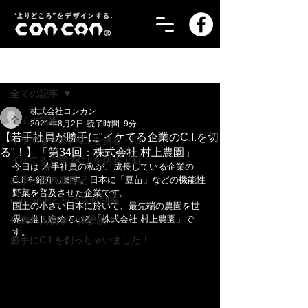
記事
全ての記事
株式会社コンカン
全ての記事
2021年8月2日
読了時間: 9分
【若手社員が勝手に"イケてる企業のC.I.を切
イケてる企業のC.I.を切る・旧
る"！】「第34回：株式会社 村上農園」
イケてる企業のC.I.を切る・新
今日は 若手社員の私が、成長している企業の
若手社員の成長記！
C.I.を紹介します。日本に「豆苗」などの機能性
野菜を普及させた企業です。
concanトピックス特別編
国土の小さい日本に於いて、最先端の農園を世
界に推し進めている「株式会社 村上農園」で
代表の人物像＆体験談！
す。
勝手にC.I.を創っちゃいました！