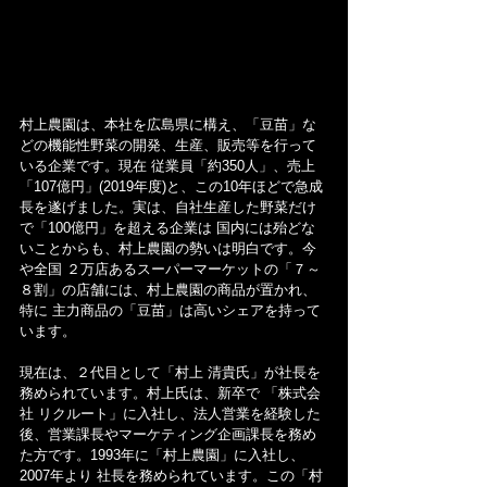
村上農園は、本社を広島県に構え、「豆苗」な
どの機能性野菜の開発、生産、販売等を行って
いる企業です。現在 従業員「約350人」、売上
「107億円」(2019年度)と、この10年ほどで急成
長を遂げました。実は、自社生産した野菜だけ
で「100億円」を超える企業は 国内には殆どな
いことからも、村上農園の勢いは明白です。今
や全国 ２万店あるスーパーマーケットの「７～
８割」の店舗には、村上農園の商品が置かれ、
特に 主力商品の「豆苗」は高いシェアを持って
います。
現在は、２代目として「村上 清貴氏」が社長を
務められています。村上氏は、新卒で 「株式会
社 リクルート」に入社し、法人営業を経験した
後、営業課長やマーケティング企画課長を務め
た方です。1993年に「村上農園」に入社し、
2007年より 社長を務められています。この「村