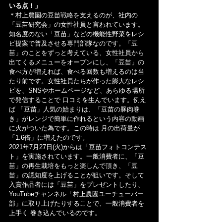
いる点！」
＊村上農園の豆苗戦略を支えるのが、社内の
「豆苗研究会」の女性社員と言われています。
知名度のない「豆苗」などの機能性野菜をレシ
ピ提案で普及させる専門部隊なのです。「豆
苗」のことをずっと考えている、女性社員から
出てくるメニューをオープンにし、「豆苗」の
食べ方が増えれば、食べる回数も増えるのは当
たり前です。女性社員たちが作った膨大なレシ
ピを、SNSやホームページなど、あらゆる場所
で発信することで 口コミを生んでいます。例え
ば 「豆苗」人気の始まりは、「豆苗の豚肉巻
き」がレンジで簡単に作れるという内容の動画
に火がついた為です。この時は 月の出荷量が
「1.6倍」に増えたのです。
2021年7月27日(火)からは「豆苗フォトコンテス
ト」を実施されています。一般消費者に、「豆
苗」の再生栽培をもっと楽しんで頂き、「豆
苗」の認知度を上げることが狙いです。そして 
入賞作品者には「豆苗」をプレゼントしたり、
YouTubeチャンネル「村上農園ユーチューバー
部」に取り上げたりすることで、一般消費者を
上手く 巻き込んでいるのです。