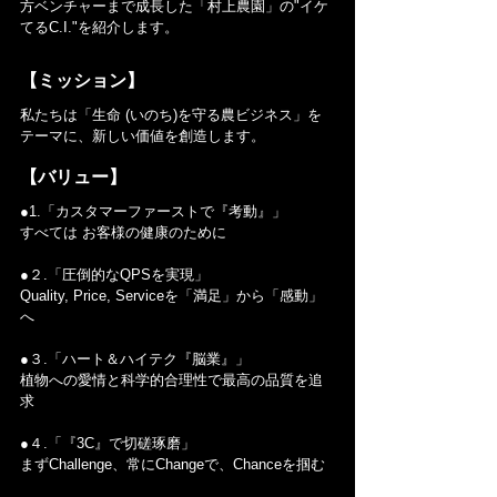
方ベンチャーまで成長した「村上農園」の"イケ
てるC.I."を紹介します。
【ミッション】
私たちは「生命 (いのち)を守る農ビジネス」を
テーマに、新しい価値を創造します。
【バリュー】
●1.「カスタマーファーストで『考動』」
すべては お客様の健康のために
●２.「圧倒的なQPSを実現」
Quality, Price, Serviceを「満足」から「感動」
へ
●３.「ハート＆ハイテク『脳業』」
植物への愛情と科学的合理性で最高の品質を追
求
●４.「『3C』で切磋琢磨」
まずChallenge、常にChangeで、Chanceを掴む