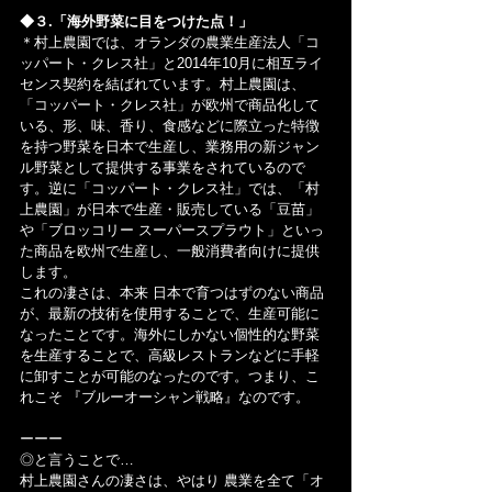
◆３.「海外野菜に目をつけた点！」
＊村上農園では、オランダの農業生産法人「コ
ッパート・クレス社」と2014年10月に相互ライ
センス契約を結ばれています。村上農園は、
「コッパート・クレス社」が欧州で商品化して
いる、形、味、香り、食感などに際立った特徴
を持つ野菜を日本で生産し、業務用の新ジャン
ル野菜として提供する事業をされているので
す。逆に「コッパート・クレス社」では、「村
上農園」が日本で生産・販売している「豆苗」
や「ブロッコリー スーパースプラウト」といっ
た商品を欧州で生産し、一般消費者向けに提供
します。
これの凄さは、本来 日本で育つはずのない商品
が、最新の技術を使用することで、生産可能に
なったことです。海外にしかない個性的な野菜
を生産することで、高級レストランなどに手軽
に卸すことが可能のなったのです。つまり、こ
れこそ 『ブルーオーシャン戦略』なのです。
ーーー
◎と言うことで…
村上農園さんの凄さは、やはり 農業を全て「オ