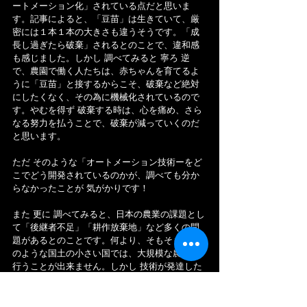
ートメーション化」されている点だと思いま
す。記事によると、「豆苗」は生きていて、厳
密には１本１本の大きさも違うそうです。「成
長し過ぎたら破棄」されるとのことで、違和感
も感じました。しかし 調べてみると 寧ろ 逆
で、農園で働く人たちは、赤ちゃんを育てるよ
うに「豆苗」と接するからこそ、破棄など絶対
にしたくなく、その為に機械化されているので
す。やむを得ず 破棄する時は、心を痛め、さら
なる努力を払うことで、破棄が減っていくのだ
と思います。
ただ そのような「オートメーション技術ーをど
こでどう開発されているのかが、調べても分か
らなかったことが 気がかりです！
また 更に 調べてみると、日本の農業の課題とし
て「後継者不足」「耕作放棄地」など多くの問
題があるとのことです。何より、そもそも 日本
のような国土の小さい国では、大規模な農業を
行うことが出来ません。しかし 技術が発達した
今、「縦」の空間を活かした「施設園芸技術」
を応用することで、農業大国になれる可能性が
十分にあると言われています。今や この技術を