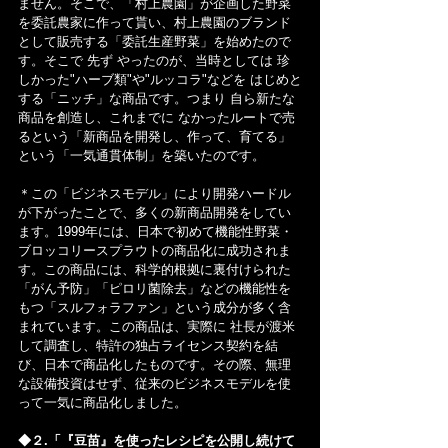
ません。そこで、「村上農園」が企画した野菜
を委託農家に作って貰い、村上農園のブランド
として販売する「委託生産野菜」を始めたので
す。そこで 先ず やったのが、当時としては 珍
しかった"ハーブ類"や"ルッコラ"などを はじめと
する「ニッチ」な商品です。つまり 自ら新たな
商品を創造し、これまでに なかったルートで売
るという「新商品を開発し、作って、育てる」
という「一気通貫体制」を築いたのです。
＊この「ビジネスモデル」により開発ハードル
が下がったことで、多くの新商品開発をしてい
ます。1999年には、日本で初めて機能性野菜・
ブロッコリースプラウトの商品化に成功されま
す。この商品には、科学的根拠に裏付けられた
「がん予防」「ピロリ菌除去」などの機能性を
もつ「スルフォラファン」という成分が多く含
まれています。この商品は、実際に 社長が渡米
して調査し、特許の独占ライセンス契約を結
び、日本で商品化したものです。その際、無理
な設備投資はせず、従来のビジネスモデルを使
って一気に商品化しました。
◆２.「『豆苗』を使ったレシピを公開し続けて