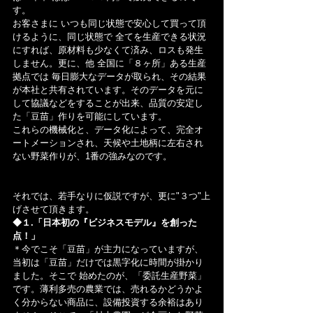
す。
お客さまに いつも同じ状態で安心して買って頂
けるように、同じ状態で 全てを生産できる状況
にすれば、原材料も少なくて済み、ロスも発生
しません。更に、他 全国に「８ヶ所」ある生産
拠点では 毎日膨大なデータが取られ、その結果
が本社と共有されています。そのデータを元に
して協議などをすることが出来、品質の安定し
た「豆苗」作りを可能にしています。
これらの機械化と、データ化によって、完全オ
ートメーションされ、天候や土地柄に左右され
ない野菜作りが、1番の強みなのです。
それでは、若手なりに仮説ですが、更に"３つ"上
げさせて頂きます。
◆１.「日本初の『ビジネスモデル』を創った
点！」
＊今でこそ「豆苗」が主力になっていますが、
当初は「豆苗」だけでは黒字化に時間が掛かり
ました。そこで 始めたのが、「委託生産野菜」
です。薄利多売の農業では、売れるかどうかよ
く分からない商品に、設備投資する余裕はあり