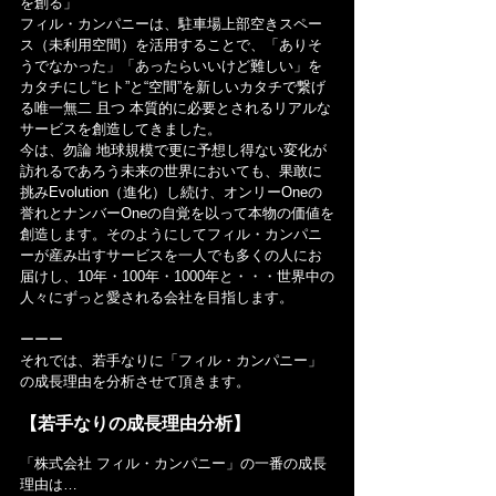
を創る」
フィル・カンパニーは、駐車場上部空きスペー
ス（未利用空間）を活用することで、「ありそ
うでなかった」「あったらいいけど難しい」を
カタチにし“ヒト”と“空間”を新しいカタチで繋げ
る唯一無二 且つ 本質的に必要とされるリアルな
サービスを創造してきました。
今は、勿論 地球規模で更に予想し得ない変化が
訪れるであろう未来の世界においても、果敢に
挑みEvolution（進化）し続け、オンリーOneの
誉れとナンバーOneの自覚を以って本物の価値を
創造します。そのようにしてフィル・カンパニ
ーが産み出すサービスを一人でも多くの人にお
届けし、10年・100年・1000年と・・・世界中の
人々にずっと愛される会社を目指します。
ーーー
それでは、若手なりに「フィル・カンパニー」
の成長理由を分析させて頂きます。
【若手なりの成長理由分析】
「株式会社 フィル・カンパニー」の一番の成長
理由は…