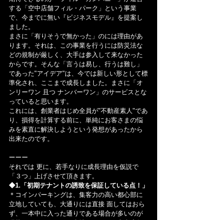
する「空中店舗フィル・パーク」という事業
で、今までに無い『ビジネスモデル』を提案し
ました。
まさに「有りそうで無かった」のには理由があ
ります。それは、この事業を行うには防災法な
どの規制が厳しく、大手は参入して来なかった
からです。そんな「言うは易し、行うは難し」
であった"アイデア"は、今では新しい形として標
準化され、ここまで成長しました。まさに「オ
ンリーワン 且つ ナンバーワン」のサービスとな
っていると思います。
これには、創業者はじめ全員が"不動産素人"であ
り、損得を計算する前に、単純にお客さまの悩
みを素直に解決しようという発想があったから
出来たのです。
ーーー
それでは 更に、若手なりに成長理由を仮説で
「３つ」上げさせて頂きます。
◆1.「初期テナントの誘致を保証している点！」
＊コインパーキングは、集客力の高い都心部に
立地していても、大通りには直接 面してはおら
ず、一本中に入った通りである場合が多いのが