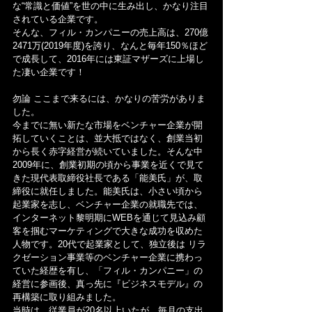
な“常識と価値”を世の中に生み出し、かなり注目
されている企業です。
そんな、フィル・カンパニーの売上高は、270億
2471万(2019年度)を誇り、なんと毎年150％ほど
で成長して、2016年には東証マザーズに上場し
た凄い企業です！
勿論 ここまで来るには、かなりの苦労がありま
した。
今までに無い新たな市場をベンチャー企業が開
拓していくことは、並大抵ではなく、創業当初
から長く赤字経営が続いていました。そんな中 
2009年に、創業初期の頃から事業を近くで見て
きた現代表取締役社長である「能美氏」が、取
締役に就任しました。能美氏は、小さい頃から
起業家を志し、ベンチャー企業の就職先では、
インターネット黎明期にWEBを通じて見込み顧
客を掴むマーケティングで大きな成功を収めた
人物です。20代で起業家として、独立後は リラ
クゼーション事業等のベンチャー企業に携わっ
ていた経歴を有し、「フィル・カンパニー」の
経営に参画後、真っ先に『ビジネスモデル』の
再構築に取り組みました。
当時は、従業員が20名以上いたが、毎月の支出