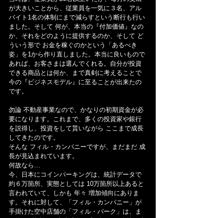
が大きいことから、従業員を一気に３名、アル
バイト1名の体制にまで減らすという断行も行い
ました。そして 何が、本当の『付加価値』なの
か、それをどのように提供するのか、そして ど
ういう形で お金を稼ぐのかという「あるべき
姿」を1から作り直しました。本当に良いもので
あれば、お客さまは選んでくれる。自分が投資
できる商品とは何か、まで真剣に考えることで 
今の『ビジネスモデル』に至ることが出来たの
です。
勿論 不動産事業なので、かなりの初期資金が必
要になります。これまで、多くの投資家や銀行
を説得し、投資をして貰いながら ここまで成長
してきたのです。
そんな フィル・カンパニーですが、まだまだ 成
長が見込まれています。
何故なら…
今、日本にコインパーキングは、統計データで 
約６万箇所、実態としては 10万箇所以上あると
言われていて、しかも 年々 増加傾向にありま
す。それに対して、「フィル・カンパニー」が
手掛けた空中店舗の「フィル・パーク」は、ま