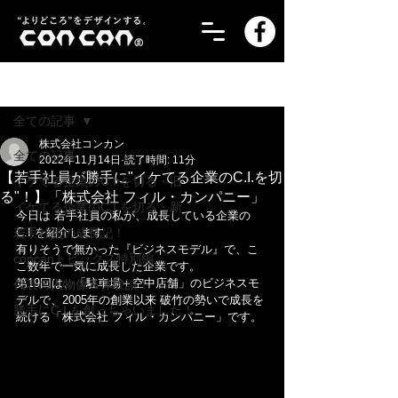
記事
全ての記事
株式会社コンカン
全ての記事
2022年11月14日
読了時間: 11分
【若手社員が勝手に"イケてる企業のC.I.を切
イケてる企業のC.I.を切る・旧
る"！】「株式会社 フィル・カンパニー」
イケてる企業のC.I.を切る・新
今日は 若手社員の私が、成長している企業の
若手社員の成長記！
C.I.を紹介します。
有りそうで無かった『ビジネスモデル』で、こ
concanトピックス特別編
こ数年で一気に成長した企業です。
第19回は、「駐車場＋空中店舗」のビジネスモ
代表の人物像＆体験談！
デルで、2005年の創業以来 破竹の勢いで成長を
勝手にC.I.を創っちゃいました！
続ける「株式会社 フィル・カンパニー」です。