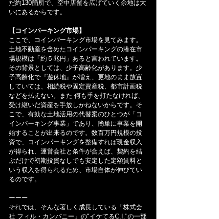
だ約130箇所で、空中店舗を広げていく余地は大
いにあるからです。
【コインパーキング市場】
ここで、コインパーキング市場を見てみます。
土地不動産を含めたコインパーキングの潜在市
場規模は「約５兆円」あると言われています。
その背景としては、少子高齢化があります。少
子高齢化で『遊休地』が増え、更地のまま放置
していては、相続税や固定資産税、都市計画税
などを払えない。また 何も手を打たなければ、
受け継いだ資産を手放しかねないからです。そ
こで、有効な土地活用の代替案のひとつが「コ
インパーキング事業」であり、簡単に事業を開
始することが出来るのです。数百万円規模の投
資で、コインパーキングを整備すれば現金収入
が得られ、運営会社と条件が合えば、契約を結
ぶだけで初期投資なしでも安定した定額賃料と
いう収入を得られるため、市場自体が伸びてい
るのです。
ーーー
それでは、そんな著しく成長している「株式会
社 フィル・カンパニー」の"イケてるC.I."の一部