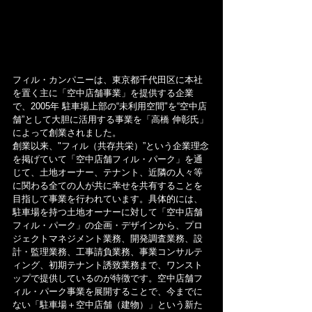
フィル・カンパニーは、東京都千代田区に本社
を置く主に「空中店舗事業」を提供する企業
で、2005年 駐車場上部の“未利用空間"を“空中店
舗”として大胆に活用する事業を「高橋 伸彰氏」
によって創業されました。
創業以来、"フィル（共存共栄）”という企業理念
を掲げていて「空中店舗フィル・パーク」を通
じて、土地オーナー、テナント、近隣の人々等
に関わる全ての人が共に幸せを共有することを
目指して事業を行われています。具体的には、
駐車場を持つ土地オーナーに対して「空中店舗
フィル・パーク」の企画・デザインから、プロ
ジェクトマネジメント業務、開発調査業務、設
計・監理業務、工事請負業務、事業コンサルテ
ィング、初期テナント誘致業務まで、ワンスト
ップで提供しているのが特徴です。空中店舗フ
ィル・パーク事業を展開することで、今までに
ない「駐車場＋空中店舗（建物）」という新た