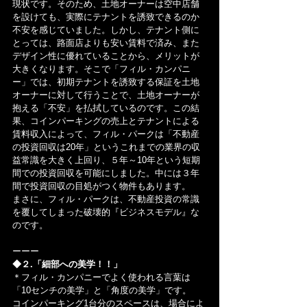
現状です。そのため、土地オーナーは空中店舗
を設けても、実際にテナントを誘致できるのか
不安を感じていました。しかし、テナント側に
とっては、路面店よりも安い賃料で済み、また 
デザイン性に優れていることから、メリットが
大きくなります。そこで「フィル・カンパニ
ー」では、初期テナントを誘致する保証を土地
オーナーに対して行うことで、土地オーナーが
抱える「不安」を払拭しているのです。この結
果、コインパーキングの売上とテナントによる
賃料収入によって、フィル・パークは「不動産
の投資回収は20年」というこれまでの業界の収
益常識を大きく上回り、５年～10年という短期
間での投資回収を可能にしました。中には３年
間で投資回収の目処がつく物件もあります。
まさに、フィル・パークは、不動産投資の常識
を覆してしまった破壊的『ビジネスモデル』な
のです。
ーーー
◆２.「細部への美学！！」
＊フィル・カンパニーでよく使われる言葉は
「10センチの美学」と「角度の美学」です。
コインパーキング1台分のスペースは、場合によ