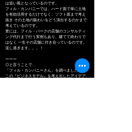
は追い風となっているのです。
フィル・カンパニーでは、ハード面で単に土地
を有効活用するだけでなく、ソフト面まで考え
抜き その土地の賑わいをどう演出するのかまで
考えているのです。
更には、フィル・パークの店舗のコンサルティ
ング代行まで行う実例もあり、建てて終わりで
はなく 一生その店舗に付き合っているのです。
逞し過ぎます。。。！
ーーー
◎と言うことで…
「フィル・カンパニーさん」を調べましたが、
この『ビジネスモデル』を考え出したアイデア
も然ることながら、きっと 独自性の高い企画や
マーケティング力を持っておられるのだと思い
ました。上場時の社員数はたったの、10名だっ
たということで、少数精鋭な人材で構成されて
いるのだと思います。
そして 何より、調べてみると「耐火・防火基
準」が世界一厳しいと言われる日本に於いて、
フィル・カンパニーさんの初期の苦しみは容易
に想像が出来ます。"有りそうで無い"『ビジネス
モデル』には、"無い"なりの理由があり、それ