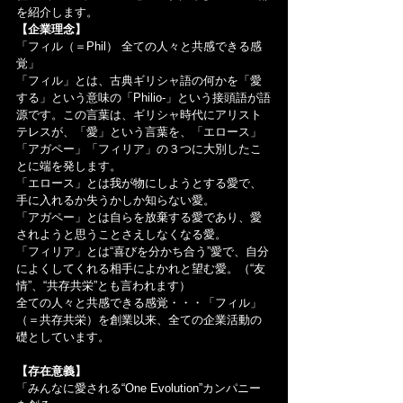
を紹介します。
【企業理念】
「フィル（＝Phil） 全ての人々と共感できる感
覚」
「フィル」とは、古典ギリシャ語の何かを「愛
する」という意味の「Philio-」という接頭語が語
源です。この言葉は、ギリシャ時代にアリスト
テレスが、「愛」という言葉を、「エロース」
「アガペー」「フィリア」の３つに大別したこ
とに端を発します。
「エロース」とは我が物にしようとする愛で、
手に入れるか失うかしか知らない愛。
「アガペー」とは自らを放棄する愛であり、愛
されようと思うことさえしなくなる愛。
「フィリア」とは“喜びを分かち合う”愛で、自分
によくしてくれる相手によかれと望む愛。（“友
情”、“共存共栄”とも言われます）
全ての人々と共感できる感覚・・・「フィル」
（＝共存共栄）を創業以来、全ての企業活動の
礎としています。
【存在意義】
「みんなに愛される“One Evolution”カンパニー