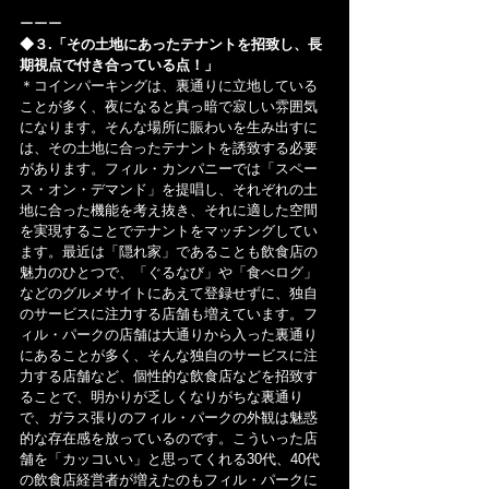
ーーー
◆３.「その土地にあったテナントを招致し、長
期視点で付き合っている点！」
＊コインパーキングは、裏通りに立地している
ことが多く、夜になると真っ暗で寂しい雰囲気
になります。そんな場所に賑わいを生み出すに
は、その土地に合ったテナントを誘致する必要
があります。フィル・カンパニーでは「スペー
ス・オン・デマンド」を提唱し、それぞれの土
地に合った機能を考え抜き、それに適した空間
を実現することでテナントをマッチングしてい
ます。最近は「隠れ家」であることも飲食店の
魅力のひとつで、「ぐるなび」や「食べログ」
などのグルメサイトにあえて登録せずに、独自
のサービスに注力する店舗も増えています。フ
ィル・パークの店舗は大通りから入った裏通り
にあることが多く、そんな独自のサービスに注
力する店舗など、個性的な飲食店などを招致す
ることで、明かりが乏しくなりがちな裏通り
で、ガラス張りのフィル・パークの外観は魅惑
的な存在感を放っているのです。こういった店
舗を「カッコいい」と思ってくれる30代、40代
の飲食店経営者が増えたのもフィル・パークに