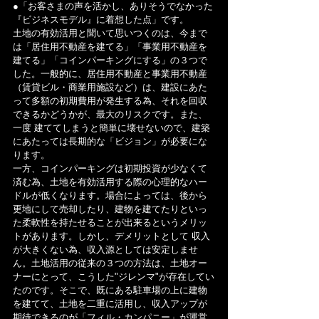
●「お客さまの声を活かし、ありそうでなかった
『ビジネスモデル』に着想した点」です。
土地の有効活用と聞いて思いつくのは、今まで
は「居住用不動産を建てる」「事業用不動産を
建てる」「コインパーキングにする」の３つで
した。一般的に、居住用不動産と事業用不動産
（賃貸ビル・商業用施設など）は、建設にあた
って多額の初期費用が発生する為、それを回収
できるかどうかが、最大のリスクです。また、
一度 建ててしまうと簡単に壊せないので、建築
にあたっては長期的な「ビジョン」が必要にな
ります。
一方、コインパーキングは初期投資が少なくて
済む為、土地を有効活用する際の心理的なハー
ドルが低くなります。場合によっては、後から
更地にして売却したり、建物を建てたりといっ
た柔軟性を持たせることが出来るというメリッ
トがあります。しかし、デメリットとして 収入
が大きくない為、収入源としては安定しませ
ん。土地活用の従来の３つの方法は、土地オー
ナーにとって、こうした"ジレンマ"が存在してい
たのです。そこで、既にある駐車場の上に建物
を建てて、土地を二重に活用し、収入アップが
期待できるのが「フィル・カンパニー」が運営