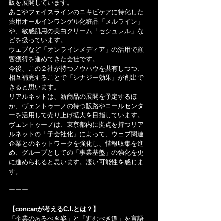
販を展開しています。
あごやフェイスラインのニキビケアに特化した
薬用オールインワンゲル化粧品「メルライン」
や、敏感肌用の美白クリーム「セシュレル」な
どを扱っています。
ウェブなど「オンラインメディア」の活用で顧
客獲得を進めてきた会社です。
今後、この２社が持つノウハウを共有しつつ、
相互補完することで「シナジー効果」が創出で
きると思います。
リアルネットは、新商品の展開を予定するほ
か、ヴェントゥーノの持つ販路やコールセンタ
ーを活用して売り上げ拡大を目指しています。
ヴェントゥーノは、東京都内に拠点を持つリア
ルネットの「子会社化」によって、ウェブ関連
企業とのネットワークを強化し、情報収集を進
め、グループとしての「事業基盤」の強化を更
に進められると思います。凄い可能性を感じま
す。
ーーー
【concanが考えるC.I.とは？】
「企業のあるべき姿」と「進むべき道」を言語