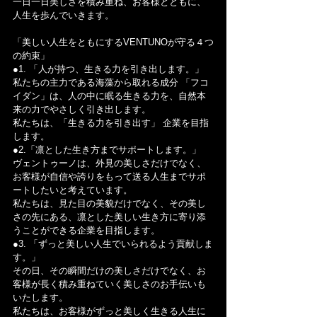
一日一日美しさを積み重ね、お客様とともに、
人生を歩んでいきます。
「美しい人生をともにするVENTUNOが守る４つ
の約束」
●1. 「人が持つ、生きる力を引き出します。」
私たちの主力である海藻から取れる成分 「フコ
イダン」は、人の中に眠る生きる力を、自然本
来の力でやさしく引き出します。
私たちは、「生きる力を引き出す」 企業を目指
します。
●2.「凛とした生き方までサポートします。」
ヴェントゥーノは、外見の美しさだけでなく、
お客様が自信や誇りをもって送る人生までサポ
ートしたいと考えています。
私たちは、見た目の美貌だけでなく、その美し
さの先にある、凛とした美しい生き方に寄り添
うことができる企業を目指します。
●3. 「ずっと美しい人生でいられるよう貢献しま
す。」
その日、その瞬間だけの美しさだけでなく、お
客様が長く積み重ねていく美しさのお手伝いも
いたします。
私たちは、お客様がずっと美しく生きる人生に