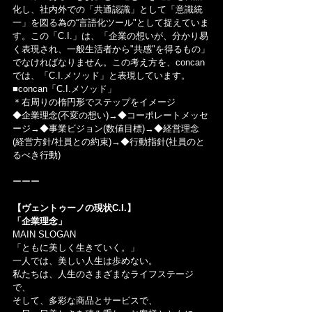
化し、社内外での「共通認識」として「意識統
一」を図る為の“言語化ツール"として捉えていま
す。この「C.I.」は、「企業の想いが、分かり易
く表現され、一般生活者から"共感"を得るもの」
でなければなりません。この考え方を、concan
では、「C.I.メソッド」と表現しています。
■concan「C.I.メソッド」
＊右周りの楕円形でステップをイメージ
◆企業理念(不変の想い)→◆コーポレートメッセ
ージ→◆事業ビジョン(数値目標)→◆経営理念
(経営方針/社員との約束)→◆行動指針(社員のと
るべき行動)
ーーー
【ヴェントゥーノの現状C.I.】
「企業理念」
MAIN SLOGAN
「ともに美しく生きていく。」
一人では、美しい人生は歩めない。
私たちは、人生のさまざまなライフステージ
で、
そして、多彩な商品とサービスで、