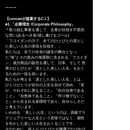
ーーー
【concanが提案するC.I.】
■1.「企業理念 /Corporate Philosophy」
＊取り組む事業を通して、企業が目指す不変的
な想い(あるべき姿/成し遂げるゴール)
「フコイダンの力で、全てのひとびとの凛とし
た美しい人生の実現を目指す。」
私たちは、全ての生命の誕生の舞台となっ
た"海"とその恵みの海藻類に含まれる「フコイダ
ン」成分商品の販売を通して、日本、そして 世
界のひとびとが「凛とした美しい人生」をおく
るための一役を担います。
私たちが考える「凛とした美しい人生」とは、
ひとりひとりが自分の人生を自分で決め、『皆
が、それぞれに異なること』『自分自身である
こと』『自然体であること』『作り物でないこ
と』から生まれる多様性であり、自分らしさだ
と考えています。
いわゆる 「美しい人生」というのは、高級でラ
グジュアリーな人生という意味ではなく、個性
を生かした楽しい人生をおくることです。
そのために、何より ひとびとが健康でなければ