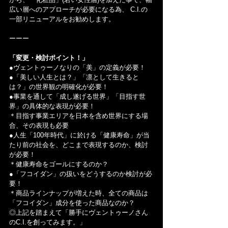
広い層へのアプローチが必要になる為、 C.I.の
一部リニューアルをお勧めします。
ーーー
「変更・検討ポイント！」
●ヴェントゥーノなりの「美」の定義が必要！
●「美しい人生とは？」「凛として生きると
は？」の世界観の明確化が必要！
●事業を通して「成し遂げる世界」「目指す世
界」の具体的な表現が必要！
＊目指す事業エリアを日本を含め世界にする場
合、その表現も必要
●人生「100年時代」に於ける「健康寿命」が当
たり前の社会を、どこまで表現するのか、検討
が必要！
＊健康寿命をゴールにするのか？
●「フコイダン」の扱いをどうするのか検討が必
要！
＊商品ラインナップが増えた時、全ての商品は
「フコイダン」成分を使った商品なのか？
◎上記を踏まえて「勝手にヴェントゥーノさん
のC.I.を創ってみます。」