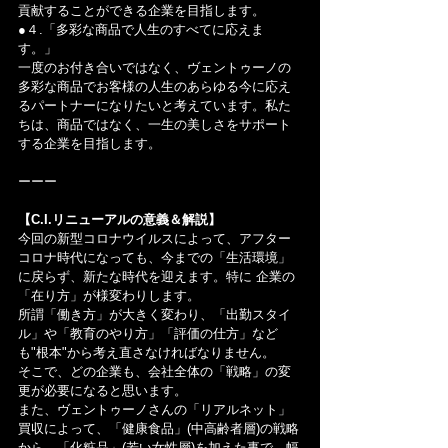
貢献することができる企業を目指します。
●４.「多彩な商品で人生のすべてに応えま
す。」
一度のお付き合いではなく、ヴェントゥーノの
多彩な商品でお客様の人生のあらゆる今に応え
るパートナーになりたいと考えています。私た
ちは、商品ではなく、一生の美しさをサポート
する企業を目指します。
ーーー
【C.I.リニューアルの意義＆解説】
今回の新型コロナウイルスによって、アフター
コロナ時代になっても、今までの「生活環境」
に戻らず、新たな時代を迎えます。特に 企業の
「在り方」が様変わりします。
所謂「働き方」が大きく変わり、「出勤スタイ
ル」や「教育のやり方」「評価の仕方」など
も"根本"から考え直さなければなりません。
そこで、どの企業も、会社全体の「戦略」の変
更が必要になると思います。
また、ヴェントゥーノさんの「リアルネット」
買収によって、「健康食品」(中高齢者層)の戦略
から、「化粧品」(若い女性層)を加えた事で、幅