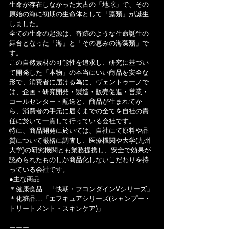
生命が存在しなかった太古の「地球」で、その
原始の海に初期の生命体として「藻類」が誕生
しました。
全ての生命の起源は、奇跡のような生命誕生の
舞台となった「海」と「その恵みの海藻類」で
す。
この自然素材の可能性を追求し、研究に基づい
て開発した「本物」の本当にいい商品を安全な
形で、消費者に届ける為に、ヴェントゥーノで
は、企画・研究開発・製造・販売促進・営業・
コールセンター・配送と、商品が生まれてか
ら、消費者の手元に届くまでの全てを自社の責
任に於いて一貫して行っている会社です。
特に、商品開発に於いては、自社にて原料や品
質について厳格に調査し、医療機関や大学(九州
大学)の研究機関とも業務提携し、安全で効果が
認められたものしか商品化しないこだわりを持
っている会社です。
●主な商品
＊健康食品…「快朝・フコンダインVシリーズ」
＊化粧品…「エフキュアシリーズ(シャンプー・
トリートメント・スキンケア)」
ーーー