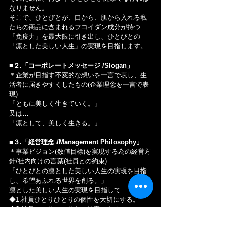
なりません。
そこで、ひとびとが、口から、肌から入れる私
たちの商品に含まれるフコイダン成分が持つ
「免疫力」を最大限に引き出し、ひとびとの
「凛とした美しい人生」の実現を目指します。
■２.「コーポレートメッセージ /Slogan」
＊企業が目指す不変的な想いを一言で表し、生
活者に届きやすくしたもの(企業理念を一言で表
現)
「ともに美しく生きていく。」
又は…
「凛として、美しく生きる。」
■３.「経営理念 /Management Philosophy」
＊事業ビジョン(数値目標)を実現する為の経営方
針/社内向けの言葉(社員との約束)
「ひとびとの凛とした美しい人生の実現を目指
し、希望あふれる世界を創る。」
凛とした美しい人生の実現を目指して…
◆1.社員ひとりひとりの個性を大切にする。
◆2.社員ひとりひとりを、健康にする。
◆3.社員とその家族をしあわせにする。