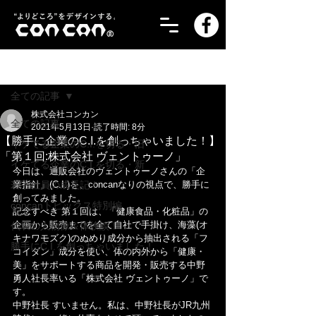
記事
全ての記事
株式会社コンカン
全ての記事
2021年5月13日
読了時間: 8分
【勝手に企業のC.I.を創っちゃいました！】
イケてる企業のC.I.を切る・旧
「第１回:株式会社 ヴェントゥーノ」
イケてる企業のC.I.を切る・新
今日は、通販会社のヴェントゥーノさんの「企
若手社員の成長記！
業指針」(C.I.)を、concanなりの視点で、勝手に
創ってみました。
concanトピックス特別編
記念すべき 第１回は、「健康食品・化粧品」の
企画から販売までを全て自社で手掛け、海藻(オ
代表の人物像＆体験談！
キナワモズク)のぬめり成分から抽出される「フ
勝手にC.I.を創っちゃいました！
コイダン」成分を使い、体の内外から「健康・
美」をサポートする商品を開発・販売する中野 
勇人社長率いる「株式会社 ヴェントゥーノ」で
す。
中野社長 すいません。私は、中野社長がJR九州