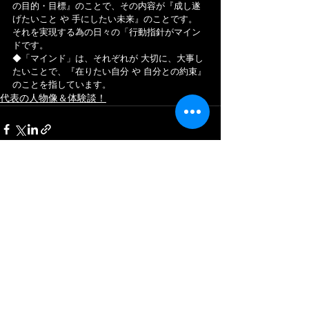
の目的・目標』のことで、その内容が『成し遂
げたいこと や 手にしたい未来』のことです。
それを実現する為の日々の「行動指針がマイン
ドです。
◆「マインド」は、それぞれが 大切に、大事し
たいことで、『在りたい自分 や 自分との約束』
のことを指しています。
代表の人物像＆体験談！
すべて表示
最新記事