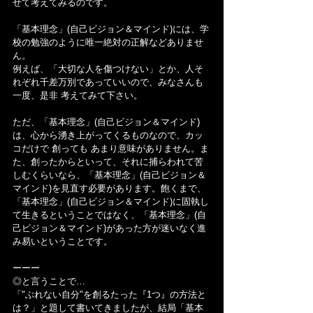
せて考えてみるのです。
「基本理念」(自己ビジョン＆マインド)には、学
校の勉強のように唯一絶対の正解などありませ
ん。
例えば、「大切な人を傷つけない」とか、人そ
れぞれ千差万別であっていいので、みなさんも
一度、是非 考えてみて下さい。
ただ、「基本理念」(自己ビジョン＆マインド)
は、心から湧き上がってくるものなので、カッ
コだけで 創っても あまり意味がありません。ま
た、創ったからといって、それに捕らわれて苦
しむくらいなら、「基本理念」(自己ビジョン＆
マインド)を見直す必要があります。飽くまで、
「基本理念」(自己ビジョン＆マインド)に固執し
て生きるということではなく、「基本理念」(自
己ビジョン＆マインド)があった方が迷いなく進
み易いということです。
ーーー
◎と言うことで…
「"ぶれない自分"を創るたった『1つ』の方法と
は？」と題して書いてきましたが、結局「基本