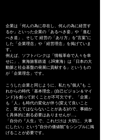
企業は「何んの為に存在し、何んの為に経営す
るか」といった企業の「あるべき姿」や「進む
べき道」、そして 経営の「あり方」を"言葉"に
した「企業理念」や「経営理念」を掲げていま
す。
例えば、ソフトバンクは「情報革命で人々を幸
せに」、東海旅客鉄道（JR東海）は「日本の大
動脈と社会基盤の発展に貢献する」というもの
が「企業理念」です。
こうした企業と同じように、私たち"個人"も こ
れからの時代「基本理念」(自己ビジョン＆マイ
ンド)を創って於くことが不可欠です。「企業」
も「人」も時代の変化が伴う(変えて良いこと
と、変えてはならないことがある)ので、事細か
く具体的に創る必要はありませんが…。
「自分の『人生』で、これだけは 大切に、大事
にしたい」という"自分の価値観"をシンプルに掲
げることが必要です。