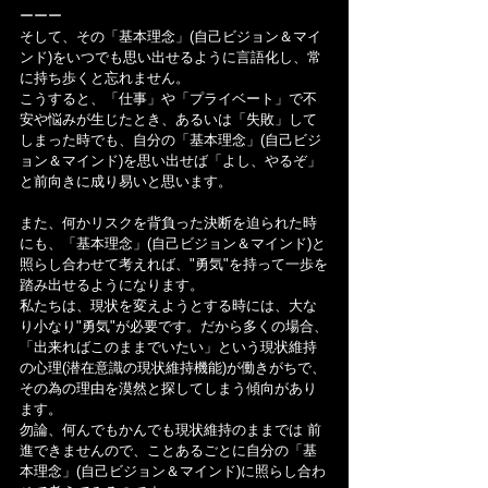
ーーー
そして、その「基本理念」(自己ビジョン＆マイ
ンド)をいつでも思い出せるように言語化し、常
に持ち歩くと忘れません。
こうすると、「仕事」や「プライベート」で不
安や悩みが生じたとき、あるいは「失敗」して
しまった時でも、自分の「基本理念」(自己ビジ
ョン＆マインド)を思い出せば「よし、やるぞ」
と前向きに成り易いと思います。
また、何かリスクを背負った決断を迫られた時
にも、「基本理念」(自己ビジョン＆マインド)と
照らし合わせて考えれば、"勇気"を持って一歩を
踏み出せるようになります。
私たちは、現状を変えようとする時には、大な
り小なり"勇気"が必要です。だから多くの場合、
「出来ればこのままでいたい」という現状維持
の心理(潜在意識の現状維持機能)が働きがちで、
その為の理由を漠然と探してしまう傾向があり
ます。
勿論、何んでもかんでも現状維持のままでは 前
進できませんので、ことあるごとに自分の「基
本理念」(自己ビジョン＆マインド)に照らし合わ