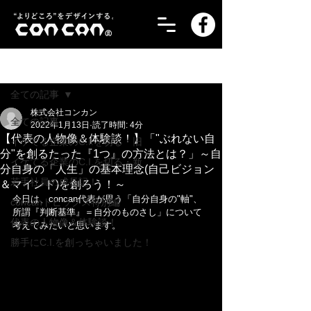
記事
全ての記事
株式会社コンカン
全ての記事
2022年1月13日
読了時間: 4分
【代表の人物像＆体験談！】「"ぶれない自
イケてる企業のC.I.を切る・旧
分"を創るたった『1つ』の方法とは？」～自
イケてる企業のC.I.を切る・新
分自身の「人生」の基本理念(自己ビジョン
若手社員の成長記！
＆マインド)を創ろう！～
今日は、concan代表が思う「自分自身の"軸"、
concanトピックス特別編
所謂『判断基準』＝自分のものさし」について
代表の人物像＆体験談！
考えてみたいと思います。
勝手にC.I.を創っちゃいました！