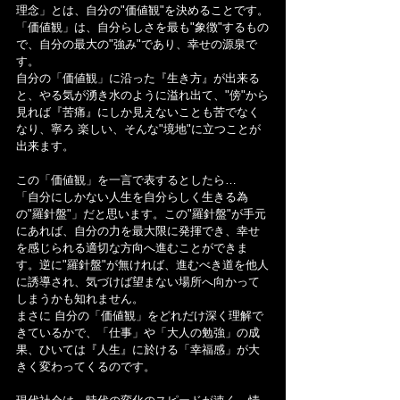
理念」とは、自分の"価値観"を決めることです。
「価値観」は、自分らしさを最も"象徴"するもの
で、自分の最大の"強み"であり、幸せの源泉で
す。
自分の「価値観」に沿った『生き方』が出来る
と、やる気が湧き水のように溢れ出て、"傍"から
見れば『苦痛』にしか見えないことも苦でなく
なり、寧ろ 楽しい、そんな"境地"に立つことが
出来ます。
この「価値観」を一言で表するとしたら…
「自分にしかない人生を自分らしく生きる為
の"羅針盤"」だと思います。この"羅針盤"が手元
にあれば、自分の力を最大限に発揮でき、幸せ
を感じられる適切な方向へ進むことができま
す。逆に"羅針盤"が無ければ、進むべき道を他人
に誘導され、気づけば望まない場所へ向かって
しまうかも知れません。
まさに 自分の「価値観」をどれだけ深く理解で
きているかで、「仕事」や「大人の勉強」の成
果、ひいては『人生』に於ける「幸福感」が大
きく変わってくるのです。