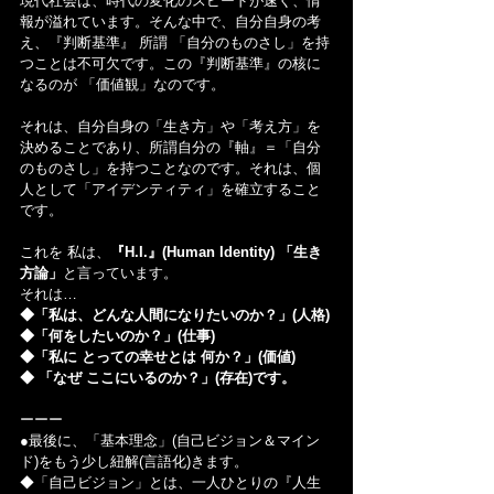
現代社会は、時代の変化のスピードが速く、情
報が溢れています。そんな中で、自分自身の考
え、『判断基準』 所謂 「自分のものさし」を持
つことは不可欠です。この『判断基準』の核に
なるのが 「価値観」なのです。
それは、自分自身の「生き方」や「考え方」を
決めることであり、所謂自分の『軸』＝「自分
のものさし」を持つことなのです。それは、個
人として「アイデンティティ」を確立すること
です。
これを 私は、
『H.I.』(Human Identity) 「生き
方論」
と言っています。
それは…
◆「私は、どんな人間になりたいのか？」(人格)
◆「何をしたいのか？」(仕事)
◆「私に とっての幸せとは 何か？」(価値)
◆ 「なぜ ここにいるのか？」(存在)です。
ーーー
●最後に、「基本理念」(自己ビジョン＆マイン
ド)をもう少し紐解(言語化)きます。
◆「自己ビジョン」とは、一人ひとりの『人生