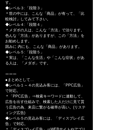
す。
◆レベル３:「段階３」
＊世の中には、こんな「商品」が有って、「比
較検討」してみて下さい。
◆レベル４:「段階４」
＊メダボの人は、こんな「方法」で治ります。
色んな「方法」がありますが、この「方法」を 
お勧めします。
因みに 内にも、こんな「商品」があります。
◆レベル５:「段階５」
＊実は、「こんな生活」や「こんな症状」があ
る人は、「メダボ」です。
ーーー
●まとめとして…
◆レベル１～４の見込み客には、「PPC広告」
で対応。
＊「PPC広告」⇒検索キーワードに連動して、
広告を出す仕組みで、検索した人だけに見て貰
う広告の為、来店に繋がる確率が高い。(リステ
ィング広告)
◆レベル５の見込み客には、「ディスプレイ広
告」で対応。
＊「ディスプレイ広告」⇒WEBサイトやアプリ