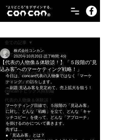
記事
全ての記事
株式会社コンカン
全ての記事
2020年10月20日
読了時間: 4分
【代表の人物像＆体験談！】「５段階の"見
イケてる企業のC.I.を切る・旧
込み客"へのマーケティング戦略！」
イケてる企業のC.I.を切る・新
今日は、concan代表の人物像ではなく「マーケ
若手社員の成長記！
ティング」の話をします。
～副題:見込み客を見定めて、売上拡大を狙う！
concanトピックス特別編
～
代表の人物像＆体験談！
マーケティング目線で、５段階の「見込み客」
勝手にC.I.を創っちゃいました！
に対し、どんな「戦略」を立て、どんな「キャ
ッチコピー」を使って、どんな「アプローチ」
を掛けるのかについて書きます。
先ずは…
●「見込み客」とは？