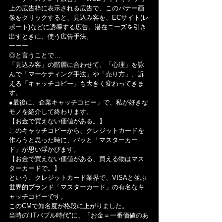
上の広告枠に表示される広告で、このバナー画
像をクリックすると、見込み客を、ECサイト(レ
ポート)などに誘導する広告。潜在ニーズを引き
出すときに、使う広告手法。
ーーー
◎と言うことで…
「見込み客」の階層に合わせて、「心理」を詠
んで「マーケティング手法」や「売り方」、訴
える「キャッチコピー」も大きく変わってきま
す。
●最後に、企業キャッチコピー」で、私が好きな
モノを紹介して終わります。
【お金で買えない価値がある。】
このキャッチコピーから、クレジットカードを
作ろうと思った時に、パッと「マスターカー
ド」が思い浮かびます。
【お金で買えない価値がある、買える物はマス
ターカードで。】
という、クレジットカード業界で、VISAと並ぶ
世界的ブランド「マスターカード」の有名なキ
ャッチコピーです。
このCMで知名度が格段に上がりました。
当時の"ITバブル時代"に、「お金＝一番価値のあ