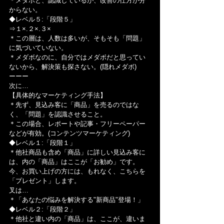
＊メダボと、認識しているが、改善の仕方が分
からない。
◆レベル５:「段階５」
⇒１×.２×.３×
＊この層は、人数は多いが、そもそも「問題」
に気づいていない。
＊メダボなのに、自分ではメダボだと思ってい
ないから、解決策も探さない。(隠れメダボ)
ーーー
次に…
【具体的なマーケティング手法】
＊先ず、見込み客に「商品」を売るのではな
く、「問題」を認識させること。
＊この場合、レポートや記事・フリーペーパー
などが有効。(コンテンツマーケティング)
◆レベル１:「段階１」
＊他社商品も含め「商品」に詳しい見込み客に
は、内の「商品」はここが「お勧め」です。
今、お買い上げの方には、もれなく、こちらを
「プレゼント」します。
叉は…
＊「あなたの悩みを解決する"新商品"登場！」
◆レベル２:「段階２」
＊他社と違い内の「商品」は、ここが、違いま