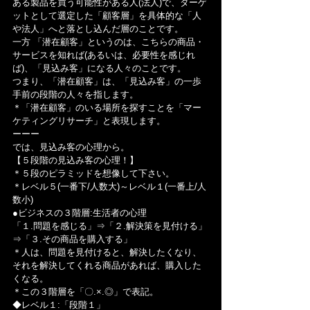
ある製品を買う可能性がある人(法人)で、ターゲ
ットとして選定した「顧客層」を具体的な「人
や法人」へと落とし込んだ層のことです。
一方 「潜在顧客」というのは、こちらの商品・
サービスを知れば(あるいは、必要性を感じれ
ば)、「見込み客」になる人々のことです。
つまり、「潜在顧客」は、「見込み客」の一歩
手前の段階の人々を指します。
＊「潜在顧客」のいる場所を探すことを「マー
ケティングリサーチ」と表現します。
ーーー
では、見込み客の心理から。
【５段階の見込み客の心理！】
＊５段のピラミッドを想像して下さい。
＊レベル５(一番下/人数大)～レベル１(一番上/人
数小)
●ビジネスの３階層:生活者の心理
「１.問題を感じる」⇒「２.解決策を見付ける」
⇒「３.その商品を購入する」
＊人は、問題を見付けると、解決したくなり、
それを解決してくれる商品があれば、購入した
くなる。
＊この３階層を「〇.×.◎」で表記。
◆レベル１:「段階１」