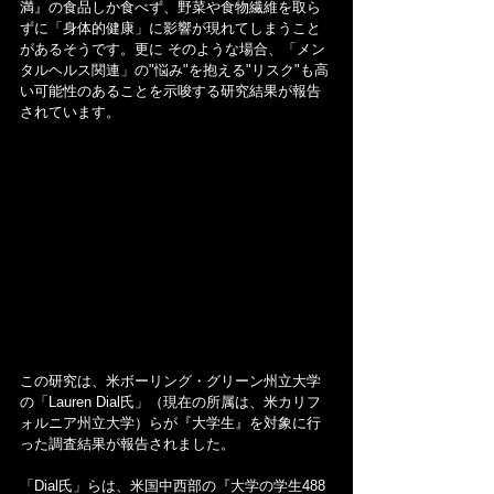
満』の食品しか食べず、野菜や食物繊維を取ら
ずに「身体的健康」に影響が現れてしまうこと
があるそうです。更に そのような場合、「メン
タルヘルス関連」の"悩み"を抱える"リスク"も高
い可能性のあることを示唆する研究結果が報告
されています。
この研究は、米ボーリング・グリーン州立大学
の「Lauren Dial氏」（現在の所属は、米カリフ
ォルニア州立大学）らが『大学生』を対象に行
った調査結果が報告されました。
「Dial氏」らは、米国中西部の『大学の学生488