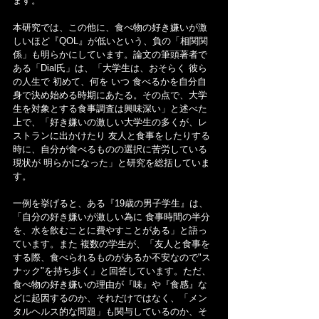
ます。
本研究では、この他に、食べ物の好き嫌いが激
しいほど『QOL』が低いという、負の「相関関
係」も明らかにしています。論文の筆頭著者で
ある「Dial氏」は、「大学生は、おそらく 彼ら
の人生で 初めて、何を いつ 食べるかを自分自
身で決め始める時期にあたる。その点で、大学
生を対象とする食事調査は興味深い」と述べた
上で、「好き嫌いの激しい大学生の多くが、レ
ストランに出かけたり 友人と食事をしたりする
時に、自分が食べるものの選択に苦労している
現状が 明らかになった」と研究を総括していま
す。
一例を挙げると、ある『19歳の男子学生』は、
「自分の好き嫌いが激しい為に 食事時間の半分
を、水を飲むことに費やすことがある」と語っ
ています。また 複数の学生が、「友人と食事を
する際、食べられるものがあるか不安なので"ス
ナック"を持ち歩く」と回答しています。ただ、
食べ物の好き嫌いの理由が『味』や『食感』な
どに起因するのか、それだけではなく、「メン
タルヘルス的な問題」も関与しているのか、そ