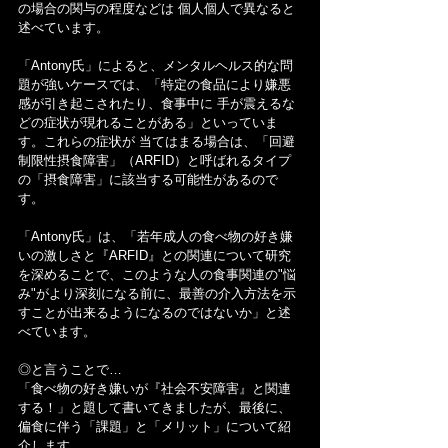
の場合の関与の程度などは 個人個人で異なると
述べています。
「Antony氏」によると、メンタルヘルス的な問
題が強いケースでは、「特定の食品により嫌悪
感が引き起こされたり、食事中に 手が震えるな
どの症状が現れることがある」といっていま
す。これらの症状が 当てはまる場合は、「回避
制限性摂食障害」（ARFID）と呼ばれるタイプ
の「摂食障害」に該当する可能性があるので
す。
「Antony氏」は、「若年成人の食べ物の好き嫌
いの激しさと『ARFID』との関連について研究
を深めることで、このような人の食事関連の"悩
み"がより深刻になる前に、最善の介入方法を示
すことが出来るようになるのではないか」と述
べています。
◎と言うことで…
「食べ物の好き嫌いが『社会不安障害』と関連
する！」と題して書いてきましたが、最後に、
偏食に伴う「課題」と「メリット」について紹
介します。