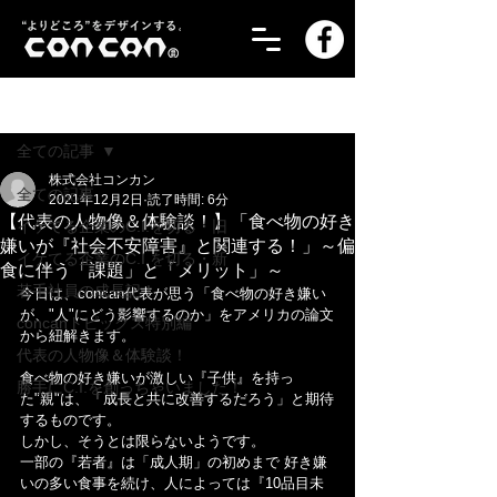
記事
全ての記事
株式会社コンカン
全ての記事
2021年12月2日
読了時間: 6分
【代表の人物像＆体験談！】「食べ物の好き
イケてる企業のC.I.を切る・旧
嫌いが『社会不安障害』と関連する！」～偏
イケてる企業のC.I.を切る・新
食に伴う「課題」と「メリット」～
若手社員の成長記！
今日は、concan代表が思う「食べ物の好き嫌い
が、"人"にどう影響するのか」をアメリカの論文
concanトピックス特別編
から紐解きます。
代表の人物像＆体験談！
食べ物の好き嫌いが激しい『子供』を持っ
勝手にC.I.を創っちゃいました！
た"親"は、「成長と共に改善するだろう」と期待
するものです。
しかし、そうとは限らないようです。
一部の『若者』は「成人期」の初めまで 好き嫌
いの多い食事を続け、人によっては『10品目未