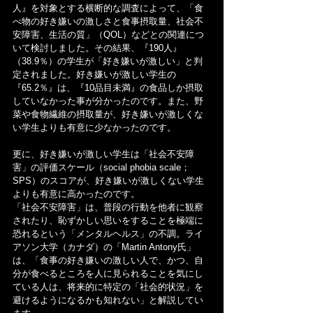
人』を対象とする横断的な調査によって、「食
べ物の好き嫌いの激しさと食事摂取量、社会不
安障害、生活の質」（QOL）などとの関連につ
いて検討しました。その結果、『190人』
（38.9％）の学生が「好き嫌いが激しい」と判
定されました。好き嫌いが激しい学生の
『65.2％』は、『10品目未満』の食品しか摂取
していなかった事が分かったのです。また、野
菜や食物繊維の摂取量が、好き嫌いが激しくな
い学生よりも有意に少なかったのです。
更に、好き嫌いが激しい学生は「社会不安障
害」の評価スケール（social phobia scale；
SPS）のスコアが、好き嫌いが激しくない学生
よりも有意に高かったのです。
「社会不安障害」は、普段の行動を他者に観察
されたり、恥ずかしい思いをすることを極端に
恐れるという「メンタルヘルス」の不調。ライ
アソン大学（カナダ）の「Martin Antony氏」
は、「食事の好き嫌いの激しい人で、かつ、自
分が食べるところを人に見られることを気にし
ている人は、将来的に特定の「社会的状況」を
避けるようになるかも知れない」と解説してい