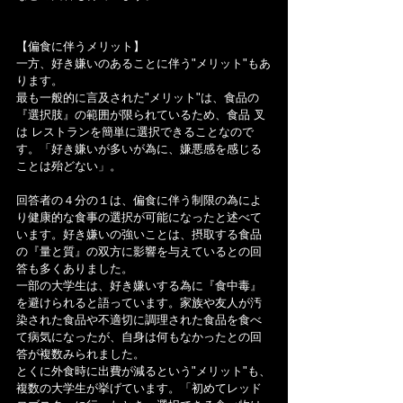
【偏食に伴うメリット】
一方、好き嫌いのあることに伴う"メリット"もあ
ります。
最も一般的に言及された"メリット"は、食品の
『選択肢』の範囲が限られているため、食品 叉
は レストランを簡単に選択できることなので
す。「好き嫌いが多いが為に、嫌悪感を感じる
ことは殆どない」。
回答者の４分の１は、偏食に伴う制限の為によ
り健康的な食事の選択が可能になったと述べて
います。好き嫌いの強いことは、摂取する食品
の『量と質』の双方に影響を与えているとの回
答も多くありました。
一部の大学生は、好き嫌いする為に『食中毒』
を避けられると語っています。家族や友人が汚
染された食品や不適切に調理された食品を食べ
て病気になったが、自身は何もなかったとの回
答が複数みられました。
とくに外食時に出費が減るという"メリット"も、
複数の大学生が挙げています。「初めてレッド