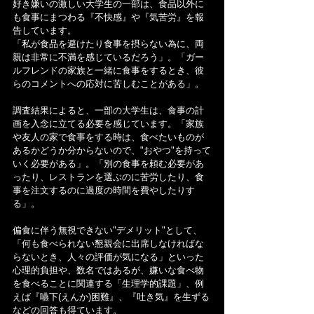
好き嫌いの激しい大学生の一部は、食品以外に
も食事にまつわる『不快感』や『気苦労』を報
告しています。
「私が食品を避けたり食事を摂らない為に、両
親は非常に不満を感じているだろう」。「ガー
ルフレンドの家族と一緒に食事をするとき、彼
らのコメントへの応対に苦しむことがある」。
調査結果によると、一部の大学生は、食事の計
画を入念に立てる必要を感じています。「家族
や友人の家で食事をする時は、食べたいものが
あるかどうか分からないので、"おやつ"を持って
いく必要がある」。「別の食事を頼む必要があ
ったり、レストランを選ぶのに苦労したり、食
事を注文するのに過度の時間を費やしたりす
る」。
偏食に伴う無視できない"デメリット"として、
「何も食べられない懇親会に出席しなければな
らないとき、人々の評価が気になる」といった
心理的負担や、数名ではあるが、嫌いな食べ物
を食べることに関連する「生理学的課題」、例
えば『嚥下(えんか)困難』、『吐き気』を生ずる
などの回答も得ています。