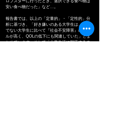
ロブスターに行ったとき、選択できる食べ物は
安い食べ物だった」など…。
報告書では、以上の「定量的」・「定性的」分
析に基づき、「好き嫌いのある大学生は、そう
でない大学生に比べて『社会不安障害』のレベ
ルが高く、QOLの低下にも関連していた」とま
とめています。そして「大学生活に順応するの
が困難な学生に対する支援に際しては、偏食の
評価も必要」と述べています。また、「社会不
安障害」のレベルが高い場合は、単に味覚や食
感の好みによる偏食ではなく、「メンタルヘル
ス」上の問題に起因する摂食障害である回避制
限性摂食障害とオーバーラップする可能性もあ
ることに触れ、今後も研究が必要なテーマであ
るとしています。
しかし このアメリカの研究報告書は、一つの
「贅沢病」のような気もします。アフリカでは 
今も「飢餓」で食べれない人たちも 大勢いるの
に…。
代表の人物像＆体験談！