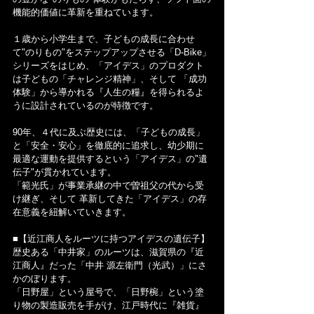
機能的価値に革新を重ねています。
１歳から小学生まで、子どもの成長に合わせ
て"のりもの"をステップアップさせる「D-Bike」
シリーズをはじめ、「アイデス」のプロダクト
は子どもの「チャレンジ精神」、そして 「成功
体験」から導かれる『人生の糧』を得られるよ
うに設計されているのが特徴です。
90年、４代に及ぶ歴史には、「子どもの成長」
と「安全・安心」を徹底的に追求し、幼少期に
最適な運動を提供するという「アイデス」の"遺
伝子"が貫かれています。
「範光氏」が事業承継の中で曽祖父の代から受
け継ぎ、そして 革新してきた「アイデス」の存
在意義を紐解いていきます。
■【近江商人をルーツに持つアイデスの遺伝子】
歴史ある「中井家」のルーツは、滋賀県の『近
江商人』だった「中井 源左衛門（光武）」にさ
かのぼります。
「日野屋」という屋号で、「日野椀」という塗
り物の製造販売を手がけ、江戸時代に『雑貨』