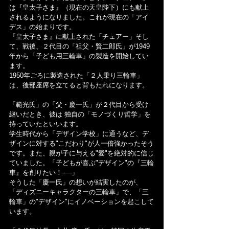
は『皇太子さま』（現在の天皇陛下）にも献上
されるようになりました。これが現在の「アイ
デス」の始まりです。
『皇太子さま』に献上された「チェアー」そし
て、戦後、２代目の「祖父・賢二郎氏」が1949
年から「子ども用三輪車」の製造を開始してい
ます。
1950年ごろに製造された「２人乗り三輪車」
は、後部座席を立てると背もたれになります。
「範光氏」の「父・慶一氏」が２代目から受け
継いだとき、彼は 独自の「モノづくり哲学」を
持っていたといいます。
学生時代から「デザイン学校」に通うなど、デ
ザインに対する"こだわり"が人一倍強かったそう
です。また、親が子に与える"愛"を絶対的に信じ
ていました。「子どもが喜ぶ"デザイン"の『三輪
車』を創りたい！──」
そうした「慶一氏」の想いが結実したのが、
「ディズニーキャラクターの三輪車」で、「三
輪車」の"デザイン"にイノベーションを起こして
います。