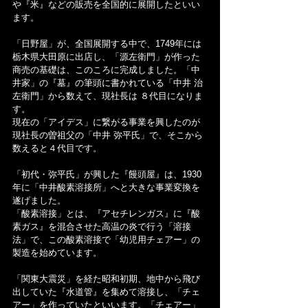
や『米』などの販売を全国的に展開したといい
ます。
「日野屋」が、全国展開する中で、1749年には 
栃木県大田原に出店し、「源左衛門」が作った
商売の基礎は、このころに完成しました。「中
井家」の『墓』の筆頭に書かれている「中井 治
左衛門」から数えて、現社長は ８代目になりま
す。
現在の「アイデス」に繋がる事業を興したのが 
現社長の曽祖父の「中井 弥平氏」で、そこから
数えると４代目です。
「初代・弥平氏」が興した『饅頭屋』は、1930
年に「中井酸素溶接所」へと大きな事業変換を
遂げました。
「酸素溶接」とは、『アセチレンガス』に『酸
素ガス』を混合させた高温の炎で行う「溶接
法」で、この酸素溶接で「幼児用チェアー」の
製造を始めています。
「関東大震災」を経た昭和初期、地中から飛び
出していた『水道管』を集めて溶接し、「チェ
アー」を作っていたといいます。「チェアー」