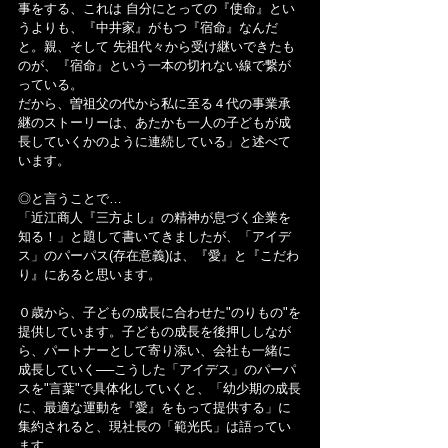
事をする、これは 自分にとっての『使命』とい
うよりも、『中井家』がもつ『宿命』なんだ
と。親、そして 先祖代々から受け継いできたも
のが、『宿命』という一本の切れない線で繋が
っている。
だから、曽祖父の代から私に至る４代の事業承
継のストーリーは、あたかも一人の子どもが成
長していくかのように連続している」と述べて
います。
◎と言うことで…
「近江商人『三方よし』の精神が息づく企業を
知る！」と題して書いてきましたが、「アイデ
ス」のパーパス(存在意義)は、『愛』と『こだわ
り』にあると思います。
０歳から、子どもの成長に合わせた"のりもの"を
提供しています。子どもの成長を後押ししなが
ら、パートナーとして寄り添い、会社も一緒に
成長していく──こうした「アイデス」のパーパ
スを"言葉"で具体化していくと、「幼少期の成長
に、最適な運動を『愛』をもって提供する」に
集約されると、現社長の「範光氏」は語ってい
ます。