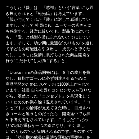
こうした『愛』は、「感謝」という"言葉"にも置
き換えられると「範光氏」は考えています。
「親が与えてくれた『愛』に対して感謝してい
ますし、そして 社員にも、ユーザーの皆さんに
も感謝する。経営に於いても、製品化に於いて
も、『愛』と感謝を常に忘れないようにしてい
ます。そして、幼少期に最適な"のりもの"を通じ
て子どもの可能性を引き出し、成長へと導くた
めに、こうした愛情に裏打ちされた商品開発を
行う"こだわり"も大切にする」と。
「D-bike miniの商品開発には、８年の歳月を費
やし、目指すゴールに必ず到達させるために、
商品開発のために スケッチは100以上作られて
います。社長 自ら社員とコンセンサスを取りな
がら、漠然とした「コンセプト」を具現化して
いくための作業を繰り返えされています。「コ
ンセプト」の輪郭が見えてきた時に、目指すべ
きゴールと違うものだったら、開発途中でも辞
める考え方をされています。こうした"こだわ
り"の積み重ねが一つの線になり、全く 新し
い"のりもの"へと集約されるのです。そのすべて
は、「幼少期の成長に最適な運動の重要性」を