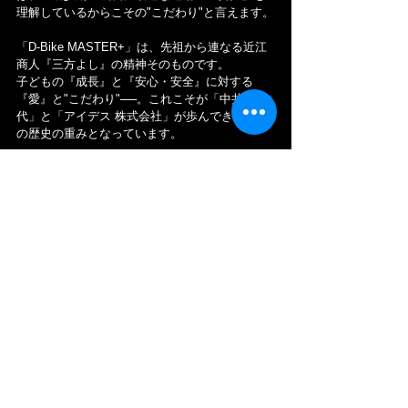
理解しているからこその"こだわり"と言えます。
「D-Bike MASTER+」は、先祖から連なる近江
商人『三方よし』の精神そのものです。
子どもの『成長』と『安心・安全』に対する
『愛』と"こだわり"──。これこそが「中井家４
代」と「アイデス 株式会社」が歩んできた90年
の歴史の重みとなっています。
「範光氏」は、「常々『子供たちの成長に貢献
する』というミッションを社員に浸透させなが
らプロジェクトを進めています。その根底にあ
るのは いつでも、近江商人の心得『三方よし』
です」と語られています。
「三方よし」＝「売り手よし」「買い手よし」
「世間よし」は、売り手と買い手が共に満足
し、社会貢献にも繋がる経営哲学です。「範光
氏」は、近江商人をルーツに持つ「中井家」に
は、『三方よし』の精神が貫かれていると言っ
ています。
「範光氏」の代になってからは、先々代や先代