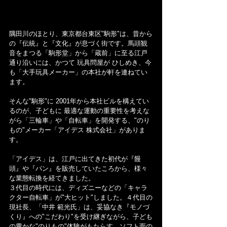
隅田川のほとり、東京都台東区"駒形"は、昔から
の『伝統』と『文化』が息づく街です。馬頭観
音をまつる「駒形堂」から「蔵前」に至る江戸
通り沿いには、かつて 玩具問屋が ひしめき、今
も「大手玩具メーカー」の本社が軒を連ねてい
ます。
そんな"駒形"に 2001年から本社ビルを構えてい
るのが、子どもに 最適な運動の重要性を考えな
がら「三輪車」や「自転車」を開発する、"のり
もの"メーカー「アイデス 株式会社」がありま
す。
「アイデス」は、江戸に出てきた初代が『饅
頭』や『パン』を販売していたころから、様々
な業態転換を経てきました。
３代目の時代には、ディズニーなどの「キャラ
クター自転車」が"大ヒット"しました。４代目の
現社長、「中井 範光氏」は、妥協なき『モノづ
くり』への"こだわり"を受け継ぎながら、子ども
の豊かな"のりもの"体験がもたらす、ソフト面の