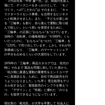
「３代目社長・中井 慶一氏」は、韓国の生産工
場にて、ディズニーをきっかけとして、「モノ
づくり」への"こだわり"は そのままに、「キャ
ラクターライセンス事業」を活用するビジネス
へと転換させました。また、「子どもが楽しめ
る『三輪車』を創り、自ら進んで運動に取り組
んで欲しい」という想いを実現するために、
「三輪車」の正面に"おもちゃ"をつけています。
当時の「自転車」の価格相場が『4.000円』くら
いだったのに、"おもちゃ"をつけた「三輪車」を
『1万円』で売り出しています。しかし それが付
加価値になり、「三輪車」のマーケットシェア
の半分を占めるくらいの大成功をしています。
1976年の「三輪車」商品カタログでは、先代の
時に それまで 製品を問屋に卸していた形から、
「幼少期に最適な運動の重要性をエンドユーザ
ーに直接訴える」ために、自社で商品販売を行
うようになりました。いち早く 受注処理をデジ
タル化するなど、製造販売のインフラを整えつ
つ、『デザイン』と『性能』に優れた「のりも
の」を提供できるようになっています。
現社長の「範光氏」が大学を卒業して 社会人に