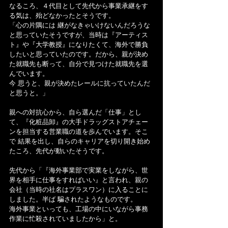
なるころ、４代目として先代から事業承継をす
る気は、殆どなかったとそうです。
「心の片隅には 継がなきゃいけないんだろうな
と思っていたそうですが、当時は『アーティス
ト』や『大学教授』になりたくて、海外で勝負
したいと思っていたのです。だから、親が決め
た就職先も断って、自分で見つけた就職先を選
んでいます。
今 思うと、親が決めたレールに抗っていたんだ
と思うと。」
親への対抗心から、自ら選んだ「仕事」とし
て、『化粧品卸』の大手ドラッグストアチェー
ンを担当する営業職の道を歩んでいます。そこ
で 結果を出し、自らのキャリアを切り開き始め
たころ、先代が動いたそうです。
先代から「『海外事業部で実業をしながら、世
界を相手に仕事をすればいい』と言われ、親の
会社（当時の社名はプラスワン）に入ることに
しました。半ば 騙されたようなものです。
海外事業といっても、工場の中にいながら事務
作業に忙殺されていましたから」と。