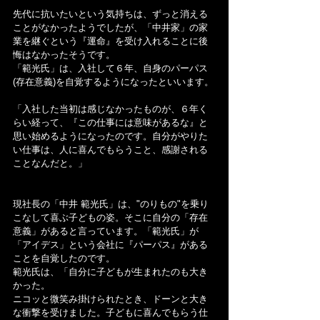
先代に抗いたいという気持ちは、ずっと消える
ことがなかったようでしたが、「中井家」の家
業を継ぐという『運命』を受け入れることに後
悔はなかったそうです。
「範光氏」は、入社して６年、自身のパーパス
(存在意義)を自覚するようになったといいます。
「入社した当初は感じなかったものが、６年く
らい経って、『この仕事には意味があるな』と
思い始めるようになったのです。自分がやりた
い仕事は、人に喜んでもらうこと、感謝される
ことなんだと。」
現社長の「中井 範光氏」は、"のりもの"を乗り
こなして喜ぶ子どもの姿。そこに自分の「存在
意義」があると言っています。「範光氏」が
「アイデス」という会社に『パーパス』がある
ことを自覚したのです。
範光氏は、「自分に子どもが生まれたのも大き
かった。
ニコッと微笑み掛けられたとき、ドーンと大き
な衝撃を受けました。子どもに喜んでもらう仕