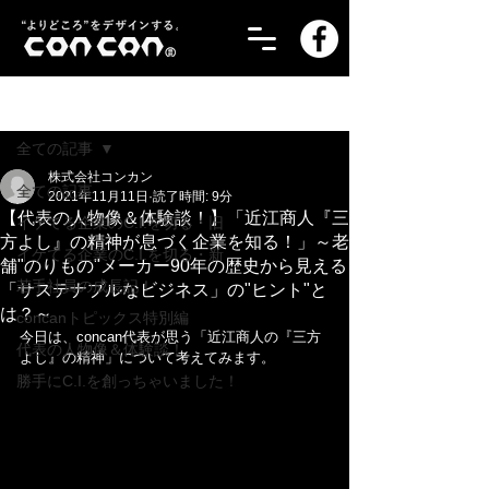
記事
全ての記事
株式会社コンカン
全ての記事
2021年11月11日
読了時間: 9分
【代表の人物像＆体験談！】「近江商人『三
イケてる企業のC.I.を切る・旧
方よし』の精神が息づく企業を知る！」～老
イケてる企業のC.I.を切る・新
舗"のりもの"メーカー90年の歴史から見える
若手社員の成長記！
「サステナブルなビジネス」の"ヒント"と
は？～
concanトピックス特別編
今日は、concan代表が思う「近江商人の『三方
代表の人物像＆体験談！
よし』の精神」について考えてみます。
勝手にC.I.を創っちゃいました！